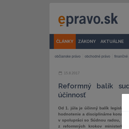
ČLÁNKY
ZÁKONY
AKTUÁLNE
občianske právo
obchodné právo
finančné
15.8.2017
Reformný balík su
účinnosť
Od 1. júla je účinný balík legisla
hodnotenie a disciplinárne konania
v spolupráci so Súdnou radou, bol
z reformných krokov ministerky s