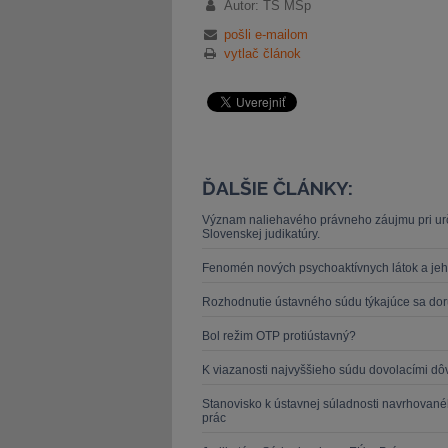
Autor: TS MSp
pošli e-mailom
vytlač článok
ĎALŠIE ČLÁNKY:
Význam naliehavého právneho záujmu pri urč
Slovenskej judikatúry.
Fenomén nových psychoaktívnych látok a jeh
Rozhodnutie ústavného súdu týkajúce sa dor
Bol režim OTP protiústavný?
K viazanosti najvyššieho súdu dovolacími 
Stanovisko k ústavnej súladnosti navrhovan
prác