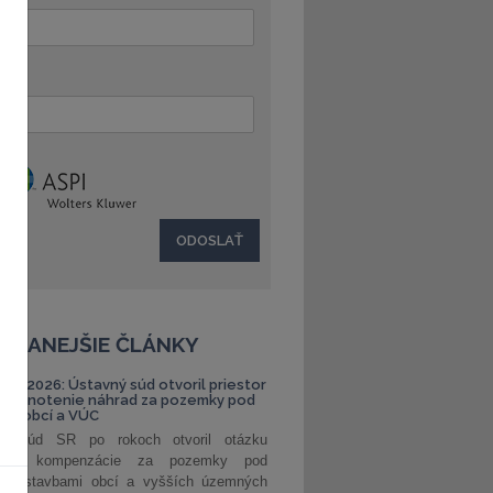
:
ČÍTANEJŠIE ČLÁNKY
S 1/2026: Ústavný súd otvoril priestor
ehodnotenie náhrad za pozemky pod
ami obcí a VÚC
ný súd SR po rokoch otvoril otázku
ranej kompenzácie za pozemky pod
ými stavbami obcí a vyšších územných