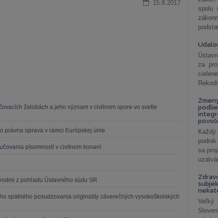
15.8.2017
spolu
záko
podsta
Udalos
Ústavn
za pro
cielen
Rekodi
Zmeny
ovacích žalobách a jeho význam v civilnom spore vo svetle
podlie
integ
povoľo
o právna úprava v rámci Európskej únie
Každý 
podnik
učovania písomností v civilnom konaní
sa pro
uzatvár
Zdrav
dôvodmi z pohľadu Ústavného súdu SR
subjek
nekat
ého spätného posudzovania originality záverečných vysokoškolských
Veľký
Slove