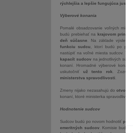
rýchlejšia a lepšie fungujúca justíc
Výberové konania
Pomalé obsadzovanie voľných miest m
budú prebiehať na
krajovom princíp
deň súčasne
. Na základe výsledk
funkciu sudcu
, ktorí budú po potr
nastúpiť na voľné miesta sudcov. To
kapacít sudcov
na jednotlivých súdoc
konaní. Hromadné výberové konan
uskutočniť
už tento rok
. Zoznam
ministerstva spravodlivosti
.
Zmeny nijako nezasahujú do
otvoreno
konaní, ktoré ministerka spravodlivosti
Hodnotenie sudcov
Sudcov budú po novom hodnotiť
prof
emeritných sudcov
. Komisie budú 