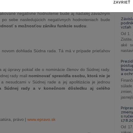
o kraja
. Vďaka tomuto opatreniu sa nám podarí vyhnúť
ZAVRIEŤ
celkov
hodnotil kolegu v rámci jedného súdu
. Aj hodnotenia
odklon 
akované negatívne hodnotenie bude aj naďalej závažným
Závisl
h po sebe nasledujúcich negatívnych hodnoteniach bude
podni
ednosť s možnosťou zániku funkcie sudcu
.
vzťah
Od 1. 
Zistit
aké sú
po novom dohliada Súdna rada. Tá má v prípade prieťahov
nastav
Prezid
postu
 aj úpravy pokiaľ ide o nominácie členov do Súdnej rady.
financ
a och
údnej rady mali
nominovať spravidla osobu, ktorá nie je
Finanč
 nesudcami v Súdnej rade a jej apolitizácia je jednou
súlade
a Súdnej rady a v konečnom dôsledku aj celého
zmien,
jasnejš
Pripra
zmeny 
s ruč
atúra, právo |
www.epravo.sk
17.8.2
Od 17.
zákon 