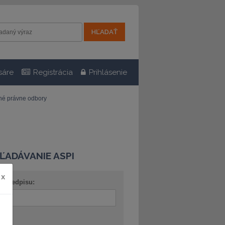
sáre
Registrácia
Prihlásenie
tné právne odbory
ĽADÁVANIE ASPI
x
o predpisu:
ov: