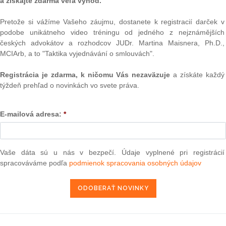
a získajte zdarma veľa výhod.
ia na Slovensku.
Pretože si vážíme Vašeho záujmu, dostanete k registracií darček v
podobe unikátneho video tréningu od jedného z nejznámějších
Text
českých advokátov a rozhodcov JUDr. Martina Maisnera, Ph.D.,
ajú za cieľ vyriešiť
hromadné výberové konania
. Tie
MCIArb, a to "Taktika vyjednávání o smlouvách".
e
a uskutočnia sa
vo všetkých ôsmich krajoch v jeden
ov výberového konania vznikne
zoznam kandidátov na
Registrácia je zdarma, k ničomu Vás nezaväzuje
a získáte každý
ebných previerkach a prípravnom vzdelávaní pripravení
týždeň prehľad o novinkách vo svete práva.
to opatrenie umožní
rýchlejšie a flexibilnejšie dopĺňanie
h čo môže prispieť napríklad aj k skráteniu dĺžky súdnych
ia budú
minimálne raz ročne
, pričom prvé by sa malo
E-mailová adresa:
*
 úspešných kandidátov bude
zverejnený na webe
Vaše dáta sú u nás v bezpečí. Údaje vyplnené pri registrácií
sti, transparentnosti ani verejnej kontroly
výberových
NAJ
spracováváme podľa
podmienok spracovania osobných údajov
 L. Žitňanská nastavila už v minulosti.
PLz. Ú
na pr
stavb
Ústav
esionálne hodnotiace komisie
zložené zo
sudcov alebo
prime
zložené na
krajovom princípe
, pričom komisia
z jedného
verejn