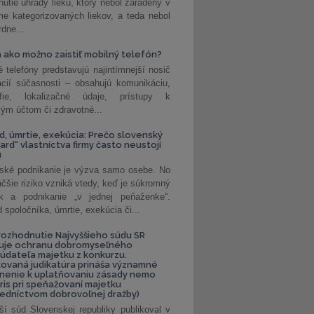
nutie úhrady lieku, ktorý nebol zaradený v
e kategorizovaných liekov, a teda nebol
dne...
 ako možno zaistiť mobilný telefón?
é telefóny predstavujú najintímnejší nosič
ácií súčasnosti – obsahujú komunikáciu,
rafie, lokalizačné údaje, prístupy k
ým účtom či zdravotné...
, úmrtie, exekúcia: Prečo slovenský
ard“ vlastníctva firmy často neustojí
u
ské podnikanie je výzva samo osebe. No
äčšie riziko vzniká vtedy, keď je súkromný
k a podnikanie „v jednej peňaženke“.
spoločníka, úmrtie, exekúcia či...
ozhodnutie Najvyššieho súdu SR
ňuje ochranu dobromyseľného
údateľa majetku z konkurzu.
kovaná judikatúra prináša významné
nenie k uplatňovaniu zásady nemo
uris pri speňažovaní majetku
edníctvom dobrovoľnej dražby)
ší súd Slovenskej republiky publikoval v