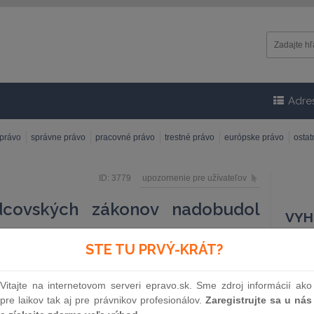
Adre
 právo
správne právo
pracovné právo
trestné právo
európske právo
osta
ID: 3779
upozornenie pre užívateľov
dcovských zákonov nadobudol
VYH
STE TU PRVÝ-KRÁT?
Čísl
tívnych zmien upravujúci výberové konania sudcov, ich
. Novela zákona o sudcoch a prísediacich, pripravená
Vitajte na internetovom serveri epravo.sk. Sme zdroj informácií ako
a schválená parlamentom 10. mája a predstavuje ďalší
pre laikov tak aj pre právnikov profesionálov.
Zaregistrujte sa u nás
pravodlivosti Lucie Žitňanskej, ktorého cieľom je
Náz