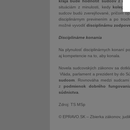
kraja bude hodnotiť sudcov z inéh
situáciám z minulosti, kedy
kolega 
sudcov budú zverejňované, pričom op
disciplinárnym previnením a po troc
možné vyvodiť
disciplinárnu zodpov
Disciplinárne konania
Na plynulosť disciplinárnych konaní 
aj kompetencie na to, aby konala.
Novela sudcovských zákonov sa dotkla
Vláda, parlament a prezident by do S
sudcom
. Rovnováha medzi sudcami a
z
podmienok dobrého fungovani
súdnictva
.
Zdroj: TS MSp
© EPRAVO.SK – Zbierka zákonov, judik