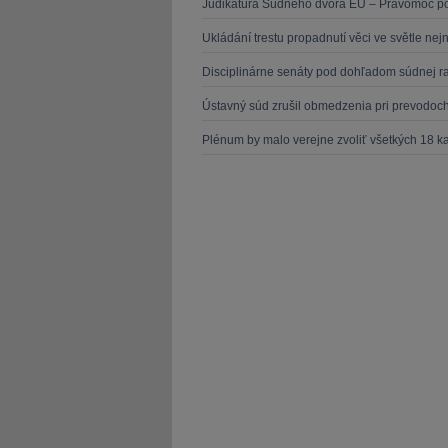
Judikatúra Súdneho dvora EÚ – Právomoc pod
Ukládání trestu propadnutí věci ve světle nej
Disciplinárne senáty pod dohľadom súdnej r
Ústavný súd zrušil obmedzenia pri prevodo
Plénum by malo verejne zvoliť všetkých 18 