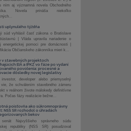
 s ním aj významná novela Obchodného
nníka. Novela prináša niekoľko
tných...
ti uplynulého týždňa
ý súd vyhlásil časť zákona o Bratislave
tiústavnú | Vláda upravila nariadenie o
ej energetickej pomoci pre domácnosti |
fikácia Občianskeho zákonníka mieri k...
 v stavebných projektoch
hajúcich EIA a IPKZ vo fáze po vydaní
rovaného povolenia: procesné a
vacie dôsledky novej legislatívy
investor, developer alebo priemyselný
 vie, že schválením stavebného zámeru
jekt v reálnom živote málokedy definitívne
a. Počas fázy realizácie bežne...
otná poisťovňa ako súkromnoprávny
t: NSS SR rozhodol o úhradách
egorizovaných liekov
 senát Najvyššieho správneho súdu
nskej republiky (NSS SR) posudzoval