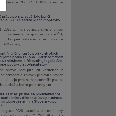
. Uznesenie PLz. ÚS 1/2026 naznačuje
od...
á práca po 1. 1. 2026: kde končí
kanie SZČO a začína pracovnoprávny
1. 2026 sa mení definícia závislej práce.
e, čo to znamená pre spoluprácu so SZČO,
 riziká prekvalifikácie a ako správne
iť B2B vzťahy.
ent finančnej správy: pri kontrolách
pujeme podľa zákona. S Ministerstvom
ií SR rokujeme o férovejšej legislatíve
rane poctivých podnikateľov
ná správa postupuje pri kontrolách v
 so zákonom a zároveň pripravuje návrhy
 ktoré majú priniesť primeranejšie pokuty,
ie pravidlá a lepšie podmienky pre...
vte sa včas: prísnejšie podmienky pre
spoločníkov či konateľov spoločnosti
ením obmedzeným na Slovensku po
026
 augusta 2026 nadobúda účinnosť nový
o obchodnom registri (č. 29/2026 Z. z.) a