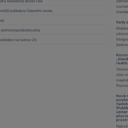
odmiet
ľa Nariadenia Brusel I Bis
zoznam
novější judikatury Ústavního soudu
štandar
ady
Kedy a
Mobiln
ch poľnohospodárskej pôdy
inform
fotog
kandidátov na sudcov ÚS
bankov
Rozvod
„štand
realit
Sloven
ešte v
majeto
Rozvod 
Nové r
posil
nadob
(Publi
usmer
plus i
prostr
Najvyš