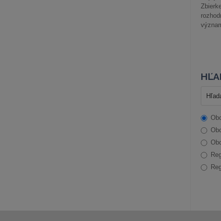
Zbier
rozhod
význam
HĽA
Obc
Obc
Obc
Reg
Reg