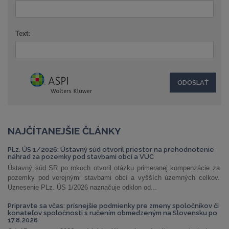
Text:
NAJČÍTANEJŠIE ČLÁNKY
PLz. ÚS 1/2026: Ústavný súd otvoril priestor na prehodnotenie
náhrad za pozemky pod stavbami obcí a VÚC
Ústavný súd SR po rokoch otvoril otázku primeranej kompenzácie za
pozemky pod verejnými stavbami obcí a vyšších územných celkov.
Uznesenie PLz. ÚS 1/2026 naznačuje odklon od...
Pripravte sa včas: prísnejšie podmienky pre zmeny spoločníkov či
konateľov spoločnosti s ručením obmedzeným na Slovensku po
17.8.2026