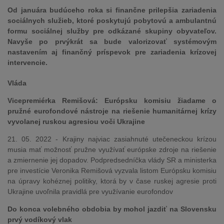
Od januára budúceho roka si finančne prilepšia zariadenia
sociálnych služieb, ktoré poskytujú pobytovú a ambulantnú
formu sociálnej služby pre odkázané skupiny obyvateľov.
Navyše po prvýkrát sa bude valorizovať systémovým
nastavením aj finančný príspevok pre zariadenia krízovej
intervencie.
Vláda
Vicepremiérka Remišová: Európsku komisiu žiadame o
pružné eurofondové nástroje na riešenie humanitárnej krízy
vyvolanej ruskou agresiou voči Ukrajine
21. 05. 2022 - Krajiny najviac zasiahnuté utečeneckou krízou
musia mať možnosť pružne využívať európske zdroje na riešenie
a zmiernenie jej dopadov. Podpredsedníčka vlády SR a ministerka
pre investície Veronika Remišová vyzvala listom Európsku komisiu
na úpravy kohéznej politiky, ktorá by v čase ruskej agresie proti
Ukrajine uvoľnila pravidlá pre využívanie eurofondov
Do konca volebného obdobia by mohol jazdiť na Slovensku
prvý vodíkový vlak