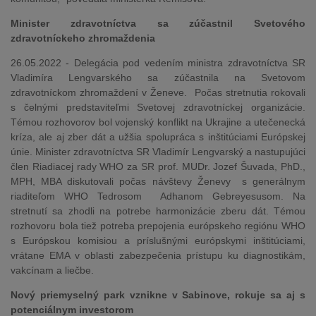
Minister zdravotníctva sa zúčastnil Svetového
zdravotníckeho zhromaždenia
26.05.2022 - Delegácia pod vedením ministra zdravotníctva SR
Vladimíra Lengvarského sa zúčastnila na Svetovom
zdravotníckom zhromaždení v Ženeve. Počas stretnutia rokovali
s čelnými predstaviteľmi Svetovej zdravotníckej organizácie.
Témou rozhovorov bol vojenský konflikt na Ukrajine a utečenecká
kríza, ale aj zber dát a užšia spolupráca s inštitúciami Európskej
únie. Minister zdravotníctva SR Vladimír Lengvarský a nastupujúci
člen Riadiacej rady WHO za SR prof. MUDr. Jozef Šuvada, PhD.,
MPH, MBA diskutovali počas návštevy Ženevy s generálnym
riaditeľom WHO Tedrosom Adhanom Gebreyesusom. Na
stretnutí sa zhodli na potrebe harmonizácie zberu dát. Témou
rozhovoru bola tiež potreba prepojenia európskeho regiónu WHO
s Európskou komisiou a príslušnými európskymi inštitúciami,
vrátane EMA v oblasti zabezpečenia prístupu ku diagnostikám,
vakcínam a liečbe.
Nový priemyselný park vznikne v Sabinove, rokuje sa aj s
potenciálnym investorom