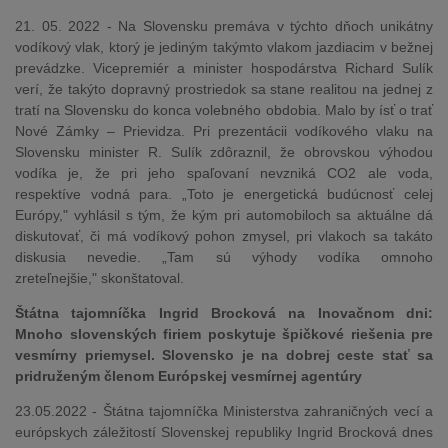
21. 05. 2022 - Na Slovensku premáva v týchto dňoch unikátny
vodíkový vlak, ktorý je jediným takýmto vlakom jazdiacim v bežnej
prevádzke. Vicepremiér a minister hospodárstva Richard Sulík
verí, že takýto dopravný prostriedok sa stane realitou na jednej z
tratí na Slovensku do konca volebného obdobia. Malo by ísť o trať
Nové Zámky – Prievidza. Pri prezentácii vodíkového vlaku na
Slovensku minister R. Sulík zdôraznil, že obrovskou výhodou
vodíka je, že pri jeho spaľovaní nevzniká CO2 ale voda,
respektíve vodná para. „Toto je energetická budúcnosť celej
Európy," vyhlásil s tým, že kým pri automobiloch sa aktuálne dá
diskutovať, či má vodíkový pohon zmysel, pri vlakoch sa takáto
diskusia nevedie. „Tam sú výhody vodíka omnoho
zreteľnejšie," skonštatoval.
Štátna tajomníčka Ingrid Brocková na Inovačnom dni:
Mnoho slovenských firiem poskytuje špičkové riešenia pre
vesmírny priemysel. Slovensko je na dobrej ceste stať sa
pridruženým členom Európskej vesmírnej agentúry
23.05.2022 - Štátna tajomníčka Ministerstva zahraničných vecí a
európskych záležitostí Slovenskej republiky Ingrid Brocková dnes