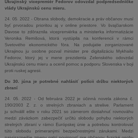
Ukrajinský vicepremiér Fedorov odovzdal podpredsedníčke
vlády Ukrajinskú cenu mieru.
24. 05. 2022 - Obrana slobody, demokracie a práv občanov musí
byť prvoradou prioritou aj v online priestore. Vo švajčiarskom
Davose to zdôraznila vicepremiérka a ministerka informatizácie
Veronika Remišová, ktorá vystúpila na konferencii v rámci
Svetového ekonomického fóra. Na podujatie zorganizované
Ukrajinou ju osobne pozval minister pre digitalizáciu Mykhailo
Fedorov, ktorý jej v mene prezidenta Zelenského odovzdal
Ukrajinskú cenu mieru a ocenil pomoc a podporu Slovenska v boji
proti ruskej agresii.
Do 30. júna je potrebné nahlásiť polícii držbu niektorých
zbraní
24. 05. 2022 - Od februára 2022 je účinná novela zákona č.
190/2003 Z. z. o strelných zbraniach a strelive. Parlament
ju schválil ešte v roku 2021 so zámerom dosiahnuť rovnováhu
medzi záväzkom zabezpečiť určitú slobodu pohybu niektorých
strelných zbraní v rámci Európskej únie a potrebou kontrolovať
túto slobodu primeranými bezpečnostnými zárukami. Medzi
najvýraznejšie zmeny patrí povinnosť pre občanov, fyzické osoby