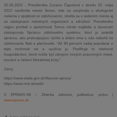
25.05.2022 - Prezidentka Zuzana Čaputová v stredu 25. mája
2022 navštívila mesto Senec, kde sa zaujímala o ekologické
riešenia v spojitosti so zálohovaním, stretla sa s vedením mesta aj
so zástupcami miestnych organizácií a združení. Prezidentku
najprv privítali v spoločnosti Tomra nórski majitelia a slovenskí
zástupcovia Správcu zálohového systému, ktorí ju potešili
správou, ako prekvapujúco rýchlo a dobre sme u nás nabehli na
zálohovanie fliaš a plechoviek. "Až 90 percent našej populácie o
tejto možnosti vie a využíva ju. Posilňuje to obehové
hospodárstvo, ktoré môže byť zdrojom nových pracovných miest,
inovácií a riešení klimatickej krízy."
Zdroj:
https://www.vlada.gov.sk//tlacove-spravy/
https://www.nrsr.sk/web/
© EPRAVO.SK – Zbierka zákonov, judikatúra, právo |
www.epravo.sk