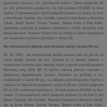
parlament rokoval v tzv. zrýchlenom režime. Zákon podporilo 83
zo 131 prítomných poslancov. Za boli poslanci OĽANO aj Sme
rodina. Z nezaradených návrh podporili poslanci zo strany Za ľudí
a tiež Martin Čepček, Ján Krošlák, Katarína Hatráková a Romana
Tabák, Jozef Šimko, Tomáš Taraba, Štefan Kuffa a Filip Kuffa.
Opatrenia podporili aj poslanci pôsobiaci v ĽSNS. Koaličná SaS
hlasovala proti. Poslanci Smeru-SD sa zdržali a návrh nepodporili
ani nezaradení poslanci pôsobiaci v Hlase-SD.
Na voľnočasové aktivity deti dostanú každý mesiac 60 eur
24. 05. 2022 - Na voľnočasové aktivity dostanú deti od päť do 18
rokov každý mesiac 60 eur. Vyplýva to z návrhu zákona o
financovaní voľného času dieťaťa, ktorý v utorok schválili poslanci
Národnej rady (NR) SR. O návrhu zákona plénum rokovalo v
skrátenom legislatívnom konaní. Pôvodne sa počítalo s tzv.
krúžkovným v sume 50 eur, na základe pozmeňujúceho návrhu z
výborov sa však tento príspevok zvýšil na 60 eur. Zákon podporilo
83 zo 131 prítomných poslancov. Za boli poslanci OĽANO aj Sme
rodina. Z nezaradených návrh podporili poslanci zo Za ľudí a tiež
Martin Čepček, Ján Krošlák, Katarína Hatráková, Romana Tabák,
ale aj Jozef Šimko, Tomáš Taraba, Štefan Kuffa a Filip Kuffa.