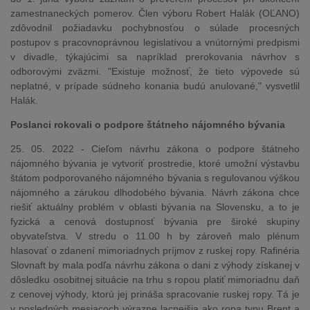
zamestnaneckých pomerov. Člen výboru Robert Halák (OĽANO)
zdôvodnil požiadavku pochybnosťou o súlade procesných
postupov s pracovnoprávnou legislatívou a vnútornými predpismi
v divadle, týkajúcimi sa napríklad prerokovania návrhov s
odborovými zväzmi. "Existuje možnosť, že tieto výpovede sú
neplatné, v prípade súdneho konania budú anulované," vysvetlil
Halák.
Poslanci rokovali o podpore štátneho nájomného bývania
25. 05. 2022 - Cieľom návrhu zákona o podpore štátneho
nájomného bývania je vytvoriť prostredie, ktoré umožní výstavbu
štátom podporovaného nájomného bývania s regulovanou výškou
nájomného a zárukou dlhodobého bývania. Návrh zákona chce
riešiť aktuálny problém v oblasti bývania na Slovensku, a to je
fyzická a cenová dostupnosť bývania pre široké skupiny
obyvateľstva. V stredu o 11.00 h by zároveň malo plénum
hlasovať o zdanení mimoriadnych príjmov z ruskej ropy. Rafinéria
Slovnaft by mala podľa návrhu zákona o dani z výhody získanej v
dôsledku osobitnej situácie na trhu s ropou platiť mimoriadnu daň
z cenovej výhody, ktorú jej prináša spracovanie ruskej ropy. Tá je
v posledných mesiacoch výrazne lacnejšia ako ropa typu Brent a