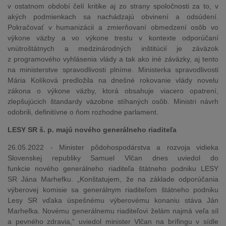
v ostatnom období čelí kritike aj zo strany spoločnosti za to, v
akých podmienkach sa nachádzajú obvinení a odsúdení.
Pokračovať v humanizácii a zmierňovaní obmedzení osôb vo
výkone väzby a vo výkone trestu v kontexte odporúčaní
vnútroštátnych a medzinárodných inštitúcií je záväzok
z programového vyhlásenia vlády a tak ako iné záväzky, aj tento
na ministerstve spravodlivosti plníme. Ministerka spravodlivosti
Mária Kolíková predložila na dnešné rokovanie vlády novelu
zákona o výkone väzby, ktorá obsahuje viacero opatrení,
zlepšujúcich štandardy väzobne stíhaných osôb. Ministri návrh
odobrili, definitívne o ňom rozhodne parlament.
LESY SR š. p. majú nového generálneho riaditeľa
26.05.2022 - Minister pôdohospodárstva a rozvoja vidieka
Slovenskej republiky Samuel Vlčan dnes uviedol do
funkcie nového generálneho riaditeľa štátneho podniku LESY
SR Jána Marhefku. „Konštatujem, že na základe odporúčania
výberovej komisie sa generálnym riaditeľom štátneho podniku
Lesy SR vďaka úspešnému výberovému konaniu stáva Ján
Marhefka. Novému generálnemu riaditeľovi želám najmä veľa síl
a pevného zdravia,“ uviedol minister Vlčan na brífingu v sídle