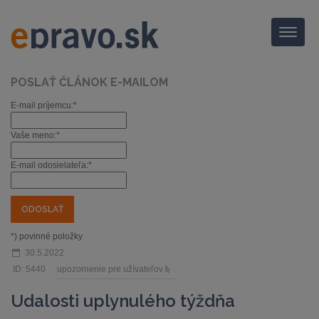
Menu
POSLAŤ ČLÁNOK E-MAILOM
E-mail príjemcu:*
Vaše meno:*
E-mail odosielateľa:*
*) povinné položky
30.5.2022
ID: 5440
upozornenie pre užívateľov
Udalosti uplynulého týždňa