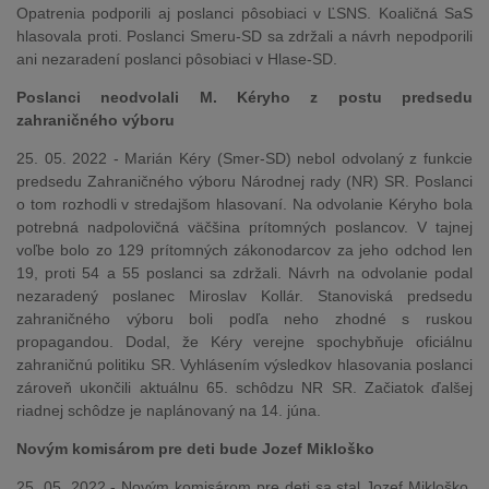
Opatrenia podporili aj poslanci pôsobiaci v ĽSNS. Koaličná SaS
hlasovala proti. Poslanci Smeru-SD sa zdržali a návrh nepodporili
ani nezaradení poslanci pôsobiaci v Hlase-SD.
Poslanci neodvolali M. Kéryho z postu predsedu
zahraničného výboru
25. 05. 2022 - Marián Kéry (Smer-SD) nebol odvolaný z funkcie
predsedu Zahraničného výboru Národnej rady (NR) SR. Poslanci
o tom rozhodli v stredajšom hlasovaní. Na odvolanie Kéryho bola
potrebná nadpolovičná väčšina prítomných poslancov. V tajnej
voľbe bolo zo 129 prítomných zákonodarcov za jeho odchod len
19, proti 54 a 55 poslanci sa zdržali. Návrh na odvolanie podal
nezaradený poslanec Miroslav Kollár. Stanoviská predsedu
zahraničného výboru boli podľa neho zhodné s ruskou
propagandou. Dodal, že Kéry verejne spochybňuje oficiálnu
zahraničnú politiku SR. Vyhlásením výsledkov hlasovania poslanci
zároveň ukončili aktuálnu 65. schôdzu NR SR. Začiatok ďalšej
riadnej schôdze je naplánovaný na 14. júna.
Novým komisárom pre deti bude Jozef Mikloško
25. 05. 2022 - Novým komisárom pre deti sa stal Jozef Mikloško.