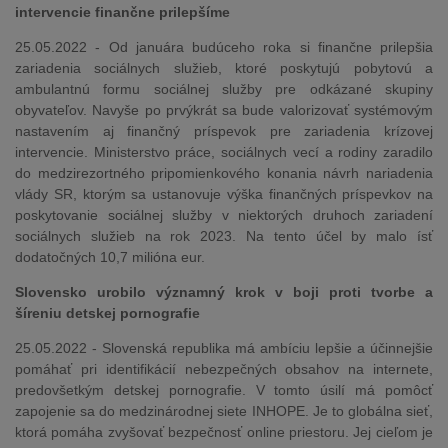
intervencie finančne prilepšíme
25.05.2022 - Od januára budúceho roka si finančne prilepšia
zariadenia sociálnych služieb, ktoré poskytujú pobytovú a
ambulantnú formu sociálnej služby pre odkázané skupiny
obyvateľov. Navyše po prvýkrát sa bude valorizovať systémovým
nastavením aj finančný príspevok pre zariadenia krízovej
intervencie. Ministerstvo práce, sociálnych vecí a rodiny zaradilo
do medzirezortného pripomienkového konania návrh nariadenia
vlády SR, ktorým sa ustanovuje výška finančných príspevkov na
poskytovanie sociálnej služby v niektorých druhoch zariadení
sociálnych služieb na rok 2023. Na tento účel by malo ísť
dodatočných 10,7 milióna eur.
Slovensko urobilo významný krok v boji proti tvorbe a
šíreniu detskej pornografie
25.05.2022 - Slovenská republika má ambíciu lepšie a účinnejšie
pomáhať pri identifikácií nebezpečných obsahov na internete,
predovšetkým detskej pornografie. V tomto úsilí má pomôcť
zapojenie sa do medzinárodnej siete INHOPE. Je to globálna sieť,
ktorá pomáha zvyšovať bezpečnosť online priestoru. Jej cieľom je