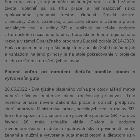
Šanca na návrat, ktorý pomáha odsúdeným vrátiť sa do bežného
života, uplatniť sa na trhu práce a minimalizovať riziko
opakovaného páchania trestnej činnosti. Projekt vznikol
z iniciatívy Zboru väzenskej a justičnej stráže a Ústredia práce,
sociálnych vecí a rodiny SR a realizuje sa vďaka podpore
z Európskeho sociálneho fondu a Európskeho fondu regionálneho
rozvoja v rámci Operačného programu Ľudské zdroje 2014-2020.
Počas implementácie prešlo projektom viac ako 2500 odsúdených
a vzhľadom na jeho prínosy je na stole pokračovanie v projekte
a jeho rozšírenie do všetkých ústavov.
Platené voľno pri narodení dieťaťa pomôže otcom s
vytvorením puta
26.05.2022 - Dva týždne plateného voľna pre otcov aj keď matka
poberá súčasne materské alebo rodičovský príspevok. Túto
novinku prináša novela Zákonníka práce a ďalších predpisov,
ktorú pripravilo Ministerstvo práce, sociálnych vecí a rodiny SR.
Ide o transpozíciu EÚ smerníc do právneho poriadku SR, ktorú vo
štvrtok 26. mája schválila vláda. Cieľom je podpora
rovnomernejšieho rozdelenia opatrovateľských povinností medzi
ženami a mužmi a vytvorenie puta medzi otcom a dieťaťom už v