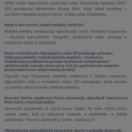
Veľký senát Najvyššieho správneho súdu Slovenskej republiky (NSS
SR) posudzoval odmietnutie úhrady lieku, ktorý nebol zaradený v
zozname kategorizovaných liekov, a teda nebol štandardne...
Kedy a ako možno zaistiť mobilný telefón?
Mobilné telefóny predstavujú najintímnejší nosič informácií súčasnosti
– obsahujú komunikáciu, fotografie, lokalizačné údaje, prístupy k
bankovým účtom či zdravotné...
Nové rozhodnutie Najvyššieho súdu SR posilňuje ochranu
dobromyseľného nadobúdateľa majetku z konkurzu.
(Publikovaná judikatúra prináša významné usmernenie k
uplatňovaniu zásady nemo plus iuris pri speňažovaní majetku
prostredníctvom dobrovoľnej dražby)
Najvyšší súd Slovenskej republiky publikoval v Zbierke stanovísk
Najvyššieho súdu a rozhodnutí súdov SR rozhodnutie, ktoré prináša
významný výklad ochrany dobromyseľného...
Rozvod, úmrtie, exekúcia: Prečo slovenský „štandard“ vlastníctva
firmy často neustojí realitu
Slovenské podnikanie je výzva samo osebe. No ešte väčšie riziko
vzniká vtedy, keď je súkromný majetok a podnikanie „v jednej
peňaženke“. Rozvod spoločníka, úmrtie, exekúcia či...
Obmedzenie spôsobilosti na právne úkony v prípade duševnej