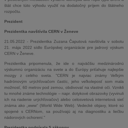
štát chce túto výhodu využiť na dodatočný príjem do štátneho
rozpočtu.
Prezident
Prezidentka navštívila CERN v Ženeve
21.05.2022 - Prezidentka Zuzana Čaputová navštívila v sobotu
21. mája 2022 sídlo Európskej organizácie pre jadrový výskum
CERN v Ženeve.
Prezidentka pripomenula, že ide o najväčšiu medzinárodnú
výskumnú organizáciu na svete a do Európy priťahuje najlepšie
mozgy z celého sveta. "CERN je najviac známy Veľkým
hadrónovým urýchľovačom častíc, jeho veľkoleposť som mala
možnosť, 60 metrov pod zemou, obdivovať na vlastné oči. Vznikli
tu mnohé známe technológie – napr. dotykové obrazovky (vyvinuli
ich na riadenie urýchľovačov) alebo celosvetová internetová sieť
známa ako „www“ (World Wide Web). Vedecké objavy, ktoré sú
spojené s CERNom, sa používajú aj na diagnostiku a liečbu
nádorových ochorení."
Prezidentka podpísala 5 zákonov