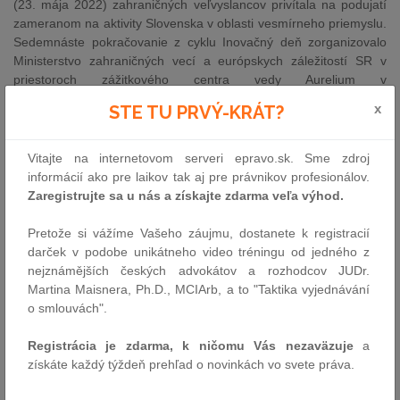
(23. mája 2022) zahraničných veľvyslancov privítala na podujatí
zameranom na aktivity Slovenska v oblasti vesmírneho priemyslu.
Sedemnáste pokračovanie z cyklu Inovačný deň zorganizovalo
Ministerstvo zahraničných vecí a európskych záležitostí SR v
priestoroch zážitkového centra vedy Aurelium v
Bratislave spoločne s Vesmírnou kanceláriou Ministerstva
x
STE TU PRVÝ-KRÁT?
školstva, vedy, výskumu a športu Slovenskej republiky a jej
priemyselnou zložkou v Slovenskej agentúre pre rozvoj investícií
a obchodu. Zahraničným hosťom sa na podujatí predstavili štyri
Vitajte na internetovom serveri epravo.sk. Sme zdroj
slovenské spoločnosti: Needronix, YMS, Touch4IT a Astros
informácií ako pre laikov tak aj pre právnikov profesionálov.
Solutions.
Zaregistrujte sa u nás a získajte zdarma veľa výhod.
Envirorezort: Vysoké Tatry musia byť bezpečné pre všetkých
Pretože si vážíme Vašeho záujmu, dostanete k registracií
darček v podobe unikátneho video tréningu od jedného z
23.05.2022 - Chatári, horskí záchranári a ochrancovia prírody
nejznámějších českých advokátov a rozhodcov JUDr.
otvorili za jedným stolom témy, ktoré boli dlhé roky predmetom
Martina Maisnera, Ph.D., MCIArb, a to "Taktika vyjednávání
sporov. Pozvanie ministra životného prostredia Jána Budaja prijali
o smlouvách".
chatári z Vysokých Tatier, vedenie Horskej záchrannej služby a
Správa Tatranského národného parku.
Registrácia je zdarma, k ničomu Vás nezaväzuje
a
Národná jednotka boja proti nelegálnej migrácii pôsobí v
získáte každý týždeň prehľad o novinkách vo svete práva.
štruktúre Policajného zboru už dvadsať rokov