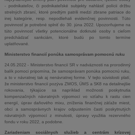
- podnikateľov, či podnikateľské subjekty nahlásiť polícii držbu
strelných zbraní, ktoré predtým patrili medzi zbrane patriace do
inej kategórie, resp. nepodliehali evidenčnej povinnosti. Túto
povinnosť je potrebné splniť do 30. júna 2022. Upozorňujeme na
túto povinnosť všetky potencionálne dotknuté osoby s cieľom
predchádzať sankciám, ktoré budú po tomto termíne
uplatňované.
Ministerstvo financií ponúka samosprávam pomocnú ruku
24.05.2022 - Ministerstvo financií SR v nadväznosti na prorodinný
balík pomoci pripomína, že samosprávam ponúka pomocnú ruku,
a to v návratnej tak aj nenávratnej forme. V tejto súvislosti platí,
že ministerstvo financií pozýva ZMOS, ÚMS a SK8 na detailnejšie
rokovania, týkajúce sa napríklad možnosti poskytnutia
kompenzačných návratných výpomocí vo vzťahu k rastu cien
energií, úprav daňového mixu, zníženia finančnej záťaže miest,
obcí a samosprávnych krajov odpustením časti poskytnutých
návratných výpomocí z minulosti, úpravy využitia rezervného
fondu v roku 2022, a podobne.
Zariadeniam sociálnych služieb a centrám krízovej