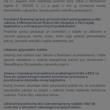
Od 17. augusta 2026 nadobúda účinnosť nový zákon o obchodnom
registri (č. 29/2026 Z. z.) a spolu s ním aj významná novela
Obchodného zákonníka. Novela prináša niekoľko podstatných...
Prezident finančnej správy: pri kontrolách postupujeme podľa
zákona. S Ministerstvom financií SR rokujeme o férovejšej
legislatíve a ochrane poctivých podnikateľov
Finančná správa postupuje pri kontrolách v súlade so zákonom a
zároveň pripravuje návrhy zmien, ktoré majú priniesť primeranejšie
pokuty, jasnejšie pravidlá a lepšie podmienky pre...
Udalosti uplynulého týždňa
Ústavný súd vyhlásil časť zákona o Bratislave za protiústavnú | Vláda
upravila nariadenie o cielenej energetickej pomoci pre domácnosti |
Rekodifikácia Občianskeho zákonníka mieri k...
Zmeny v stavebných projektoch podliehajúcich EIA a IPKZ vo
fáze po vydaní integrovaného povolenia: procesné a
povoľovacie dôsledky novej legislatívy
Každý investor, developer alebo priemyselný podnik vie, že schválením
stavebného zámeru sa projekt v reálnom živote málokedy definitívne
uzatvára. Počas fázy realizácie bežne...
Zdravotná poisťovňa ako súkromnoprávny subjekt: NSS SR
rozhodol o úhradách nekategorizovaných liekov