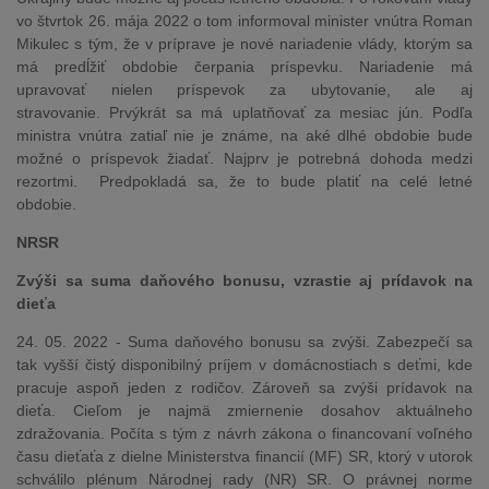
vo štvrtok 26. mája 2022 o tom informoval minister vnútra Roman
Mikulec s tým, že v príprave je nové nariadenie vlády, ktorým sa
má predĺžiť obdobie čerpania príspevku. Nariadenie má
upravovať nielen príspevok za ubytovanie, ale aj
stravovanie. Prvýkrát sa má uplatňovať za mesiac jún. Podľa
ministra vnútra zatiaľ nie je známe, na aké dlhé obdobie bude
možné o príspevok žiadať. Najprv je potrebná dohoda medzi
rezortmi. Predpokladá sa, že to bude platiť na celé letné
obdobie.
NRSR
Zvýši sa suma daňového bonusu, vzrastie aj prídavok na
dieťa
24. 05. 2022 - Suma daňového bonusu sa zvýši. Zabezpečí sa
tak vyšší čistý disponibilný príjem v domácnostiach s deťmi, kde
pracuje aspoň jeden z rodičov. Zároveň sa zvýši prídavok na
dieťa. Cieľom je najmä zmiernenie dosahov aktuálneho
zdražovania. Počíta s tým z návrh zákona o financovaní voľného
času dieťaťa z dielne Ministerstva financií (MF) SR, ktorý v utorok
schválilo plénum Národnej rady (NR) SR. O právnej norme