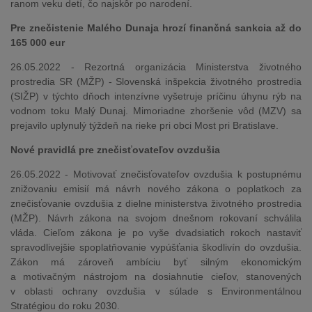
ranom veku detí, čo najskôr po narodení.
Pre znečistenie Malého Dunaja hrozí finančná sankcia až do
165 000 eur
26.05.2022 - Rezortná organizácia Ministerstva životného
prostredia SR (MŽP) - Slovenská inšpekcia životného prostredia
(SIŽP) v týchto dňoch intenzívne vyšetruje príčinu úhynu rýb na
vodnom toku Malý Dunaj. Mimoriadne zhoršenie vôd (MZV) sa
prejavilo uplynulý týždeň na rieke pri obci Most pri Bratislave.
Nové pravidlá pre znečisťovateľov ovzdušia
26.05.2022 - Motivovať znečisťovateľov ovzdušia k postupnému
znižovaniu emisií má návrh nového zákona o poplatkoch za
znečisťovanie ovzdušia z dielne ministerstva životného prostredia
(MŽP). Návrh zákona na svojom dnešnom rokovaní schválila
vláda. Cieľom zákona je po vyše dvadsiatich rokoch nastaviť
spravodlivejšie spoplatňovanie vypúšťania škodlivín do ovzdušia.
Zákon má zároveň ambíciu byť silným ekonomickým
a motivačným nástrojom na dosiahnutie cieľov, stanovených
v oblasti ochrany ovzdušia v súlade s Environmentálnou
Stratégiou do roku 2030.