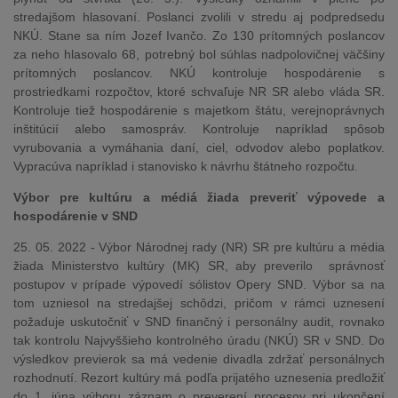
stredajšom hlasovaní. Poslanci zvolili v stredu aj podpredsedu
NKÚ. Stane sa ním Jozef Ivančo. Zo 130 prítomných poslancov
za neho hlasovalo 68, potrebný bol súhlas nadpolovičnej väčšiny
prítomných poslancov. NKÚ kontroluje hospodárenie s
prostriedkami rozpočtov, ktoré schvaľuje NR SR alebo vláda SR.
Kontroluje tiež hospodárenie s majetkom štátu, verejnoprávnych
inštitúcií alebo samospráv. Kontroluje napríklad spôsob
vyrubovania a vymáhania daní, ciel, odvodov alebo poplatkov.
Vypracúva napríklad i stanovisko k návrhu štátneho rozpočtu.
Výbor pre kultúru a médiá žiada preveriť výpovede a
hospodárenie v SND
25. 05. 2022 - Výbor Národnej rady (NR) SR pre kultúru a média
žiada Ministerstvo kultúry (MK) SR, aby preverilo správnosť
postupov v prípade výpovedí sólistov Opery SND. Výbor sa na
tom uzniesol na stredajšej schôdzi, pričom v rámci uznesení
požaduje uskutočniť v SND finančný i personálny audit, rovnako
tak kontrolu Najvyššieho kontrolného úradu (NKÚ) SR v SND. Do
výsledkov previerok sa má vedenie divadla zdržať personálnych
rozhodnutí. Rezort kultúry má podľa prijatého uznesenia predložiť
do 1. júna výboru záznam o preverení procesov pri ukončení