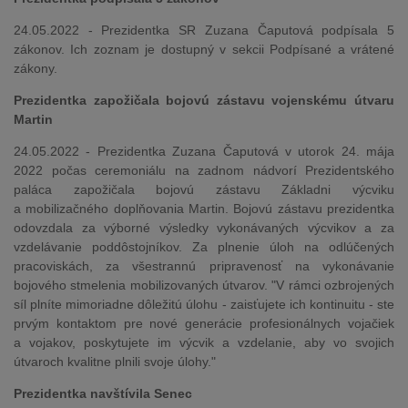
24.05.2022 - Prezidentka SR Zuzana Čaputová podpísala 5
zákonov. Ich zoznam je dostupný v sekcii Podpísané a vrátené
zákony.
Prezidentka zapožičala bojovú zástavu vojenskému útvaru
Martin
24.05.2022 - Prezidentka Zuzana Čaputová v utorok 24. mája
2022 počas ceremoniálu na zadnom nádvorí Prezidentského
paláca zapožičala bojovú zástavu Základni výcviku
a mobilizačného doplňovania Martin. Bojovú zástavu prezidentka
odovzdala za výborné výsledky vykonávaných výcvikov a za
vzdelávanie poddôstojníkov. Za plnenie úloh na odlúčených
pracoviskách, za všestrannú pripravenosť na vykonávanie
bojového stmelenia mobilizovaných útvarov. "V rámci ozbrojených
síl plníte mimoriadne dôležitú úlohu - zaisťujete ich kontinuitu - ste
prvým kontaktom pre nové generácie profesionálnych vojačiek
a vojakov, poskytujete im výcvik a vzdelanie, aby vo svojich
útvaroch kvalitne plnili svoje úlohy."
Prezidentka navštívila Senec