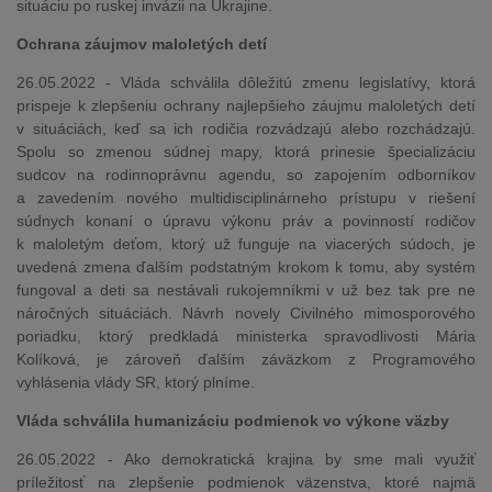
situáciu po ruskej invázii na Ukrajine.
Ochrana záujmov maloletých detí
26.05.2022 - Vláda schválila dôležitú zmenu legislatívy, ktorá
prispeje k zlepšeniu ochrany najlepšieho záujmu maloletých detí
v situáciách, keď sa ich rodičia rozvádzajú alebo rozchádzajú.
Spolu so zmenou súdnej mapy, ktorá prinesie špecializáciu
sudcov na rodinnoprávnu agendu, so zapojením odborníkov
a zavedením nového multidisciplinárneho prístupu v riešení
súdnych konaní o úpravu výkonu práv a povinností rodičov
k maloletým deťom, ktorý už funguje na viacerých súdoch, je
uvedená zmena ďalším podstatným krokom k tomu, aby systém
fungoval a deti sa nestávali rukojemníkmi v už bez tak pre ne
náročných situáciách. Návrh novely Civilného mimosporového
poriadku, ktorý predkladá ministerka spravodlivosti Mária
Kolíková, je zároveň ďalším záväzkom z Programového
vyhlásenia vlády SR, ktorý plníme.
Vláda schválila humanizáciu podmienok vo výkone väzby
26.05.2022 - Ako demokratická krajina by sme mali využiť
príležitosť na zlepšenie podmienok väzenstva, ktoré najmä