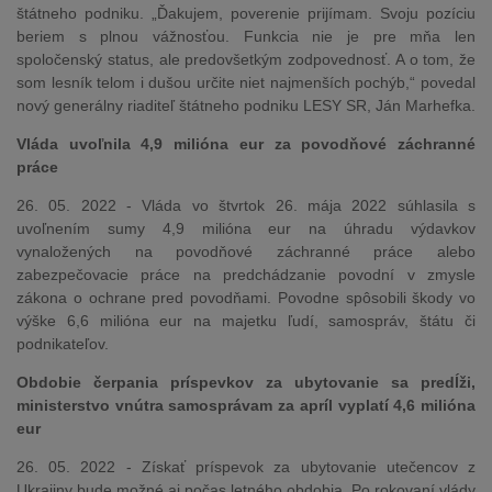
štátneho podniku. „Ďakujem, poverenie prijímam. Svoju pozíciu
beriem s plnou vážnosťou. Funkcia nie je pre mňa len
spoločenský status, ale predovšetkým zodpovednosť. A o tom, že
som lesník telom i dušou určite niet najmenších pochýb,“ povedal
nový generálny riaditeľ štátneho podniku LESY SR, Ján Marhefka.
Vláda uvoľnila 4,9 milióna eur za povodňové záchranné
práce
26. 05. 2022 - Vláda vo štvrtok 26. mája 2022 súhlasila s
uvoľnením sumy 4,9 milióna eur na úhradu výdavkov
vynaložených na povodňové záchranné práce alebo
zabezpečovacie práce na predchádzanie povodní v zmysle
zákona o ochrane pred povodňami. Povodne spôsobili škody vo
výške 6,6 milióna eur na majetku ľudí, samospráv, štátu či
podnikateľov.
Obdobie čerpania príspevkov za ubytovanie sa predĺži,
ministerstvo vnútra samosprávam za apríl vyplatí 4,6 milióna
eur
26. 05. 2022 - Získať príspevok za ubytovanie utečencov z
Ukrajiny bude možné aj počas letného obdobia. Po rokovaní vlády