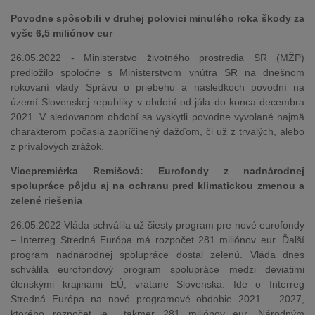
Povodne spôsobili v druhej polovici minulého roka škody za
vyše 6,5 miliónov eur
26.05.2022 - Ministerstvo životného prostredia SR (MŽP)
predložilo spoločne s Ministerstvom vnútra SR na dnešnom
rokovaní vlády Správu o priebehu a následkoch povodní na
území Slovenskej republiky v období od júla do konca decembra
2021. V sledovanom období sa vyskytli povodne vyvolané najmä
charakterom počasia zapríčinený dažďom, či už z trvalých, alebo
z prívalových zrážok.
Vicepremiérka Remišová: Eurofondy z nadnárodnej
spolupráce pôjdu aj na ochranu pred klimatickou zmenou a
zelené riešenia
26.05.2022 Vláda schválila už šiesty program pre nové eurofondy
– Interreg Stredná Európa má rozpočet 281 miliónov eur. Ďalší
program nadnárodnej spolupráce dostal zelenú. Vláda dnes
schválila eurofondový program spolupráce medzi deviatimi
členskými krajinami EÚ, vrátane Slovenska. Ide o Interreg
Stredná Európa na nové programové obdobie 2021 – 2027,
ktorého rozpočet je takmer 281 miliónov eur. Národným