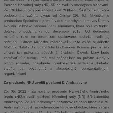
Poslanci Národnej rady (NR) SR ho zvolili v stredajšom hlasovaní.
Zo 130 hlasujúcich poslancov získal 79 hlasov. Šesťročné funkčné
obdobie mu začína plynúť od štvrtka (26. 5.). Mikloško je
predsedom Spoločnosti priateľov detí z detských domovov Úsmev
ako dar. Mikloško nahradí Vieru Tomanovú, ktorá bola vo funkcii
detskej ombudsmanky od decembra 2015. Od decembra
minulého roka sa poslancom opakovane nedarilo zvoliť jej
nástupcu. Okrem Mikloška kandidovali v tejto voľbe aj Janette
Motlová, Natália Blahová a Júlia Lindtnerová. Komisár pre deti má
chrániť ich práva na súdoch či úradoch. Človek, ktorý bude
zastávať túto funkciu, má mať spôsobilosť na právne úkony v
plnom rozsahu, dosiahnuté vysokoškolské vzdelanie druhého
stupňa, byť bezúhonný a akceptovaný reprezentatívnymi
organizáciami.
Za predsedu NKÚ zvolili poslanci Ľ. Andrassyho
25. 05. 2022 - Za nového predsedu Najvyššieho kontrolného
úradu (NKÚ) zvolili poslanci Národnej rady (NR) SR Ľubomíra
Andrassyho. Zo 130 prítomných poslancov za neho hlasovalo 75.
Andrassyho zvolili na sedemročné funkčné obdobie, ktoré začína
plynúť od štvrtka (26. 5.). Výsledky oznámili v pléne po