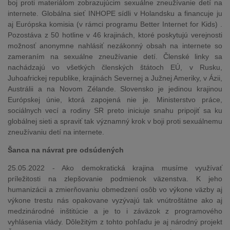
boj proti materiálom zobrazujúcim sexuálne zneužívanie detí na
internete. Globálna sieť INHOPE sídli v Holandsku a financuje ju
aj Európska komisia (v rámci programu Better Internet for Kids) .
Pozostáva z 50 hotline v 46 krajinách, ktoré poskytujú verejnosti
možnosť anonymne nahlásiť nezákonný obsah na internete so
zameraním na sexuálne zneužívanie detí. Členské linky sa
nachádzajú vo všetkých členských štátoch EÚ, v Rusku,
Juhoafrickej republike, krajinách Severnej a Južnej Ameriky, v Ázii,
Austrálii a na Novom Zélande. Slovensko je jedinou krajinou
Európskej únie, ktorá zapojená nie je. Ministerstvo práce,
sociálnych vecí a rodiny SR preto iniciuje snahu pripojiť sa ku
globálnej sieti a spraviť tak významný krok v boji proti sexuálnemu
zneužívaniu detí na internete.
Šanca na návrat pre odsúdených
25.05.2022 - Ako demokratická krajina musíme využívať
príležitosti na zlepšovanie podmienok väzenstva. K jeho
humanizácii a zmierňovaniu obmedzení osôb vo výkone väzby aj
výkone trestu nás opakovane vyzývajú tak vnútroštátne ako aj
medzinárodné inštitúcie a je to i záväzok z programového
vyhlásenia vlády. Dôležitým z tohto pohľadu je aj národný projekt