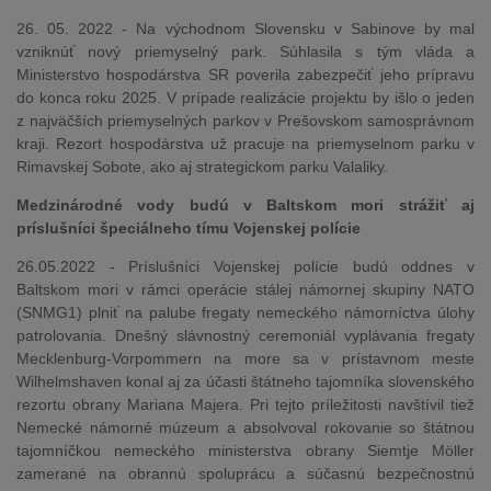
26. 05. 2022 - Na východnom Slovensku v Sabinove by mal
vzniknúť nový priemyselný park. Súhlasila s tým vláda a
Ministerstvo hospodárstva SR poverila zabezpečiť jeho prípravu
do konca roku 2025. V prípade realizácie projektu by išlo o jeden
z najväčších priemyselných parkov v Prešovskom samosprávnom
kraji. Rezort hospodárstva už pracuje na priemyselnom parku v
Rimavskej Sobote, ako aj strategickom parku Valaliky.
Medzinárodné vody budú v Baltskom mori strážiť aj
príslušníci špeciálneho tímu Vojenskej polície
26.05.2022 - Príslušníci Vojenskej polície budú oddnes v
Baltskom mori v rámci operácie stálej námornej skupiny NATO
(SNMG1) plniť na palube fregaty nemeckého námorníctva úlohy
patrolovania. Dnešný slávnostný ceremoniál vyplávania fregaty
Mecklenburg-Vorpommern na more sa v prístavnom meste
Wilhelmshaven konal aj za účasti štátneho tajomníka slovenského
rezortu obrany Mariana Majera. Pri tejto príležitosti navštívil tiež
Nemecké námorné múzeum a absolvoval rokovanie so štátnou
tajomníčkou nemeckého ministerstva obrany Siemtje Möller
zamerané na obrannú spoluprácu a súčasnú bezpečnostnú