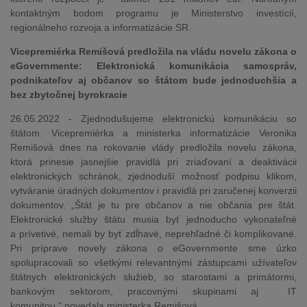
kontaktným bodom programu je Ministerstvo investícií,
regionálneho rozvoja a informatizácie SR.
Vicepremiérka Remišová predložila na vládu novelu zákona o
eGovernmente: Elektronická komunikácia samospráv,
podnikateľov aj občanov so štátom bude jednoduchšia a
bez zbytočnej byrokracie
26.05.2022 - Zjednodušujeme elektronickú komunikáciu so
štátom. Vicepremiérka a ministerka informatizácie Veronika
Remišová dnes na rokovanie vlády predložila novelu zákona,
ktorá prinesie jasnejšie pravidlá pri zriaďovaní a deaktivácii
elektronických schránok, zjednoduší možnosť podpisu klikom,
vytváranie úradných dokumentov i pravidlá pri zaručenej konverzii
dokumentov. „Štát je tu pre občanov a nie občania pre štát.
Elektronické služby štátu musia byť jednoducho vykonateľné
a prívetivé, nemali by byť zdĺhavé, neprehľadné či komplikované.
Pri príprave novely zákona o eGovernmente sme úzko
spolupracovali so všetkými relevantnými zástupcami užívateľov
štátnych elektronických služieb, so starostami a primátormi,
bankovým sektorom, pracovnými skupinami aj IT
komunitou,“ povedala ministerka Remišová.