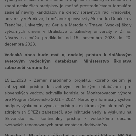
znení neskorších predpisov je možné prostredníctvom formulára
zasielať návrhy kandidátov na členov správnych rád Prešovskej
univerzity v Prešove, Trenčianskej univerzity Alexandra Dubčeka v
Trenčíne, Univerzity sv. Cyrila a Metoda v Trnave, Vysokej školy
výtvarných umení v Bratislave a Žilinskej univerzity v Žiline.
Návrhy sa môžu predkladať od 15. novembra 2023 do 20.
decembra 2023.
Vedecká obec bude mať aj naďalej prístup k špičkovým
svetovým vedeckým databázam. Ministerstvo školstva
zabezpečí kontinuitu
15.11.2023 - Zámer národného projektu, ktorého cieľom je
zabezpečiť prístup k svetovým vedeckým databázam pre
slovenských vedcov, schválila komisia pri Monitorovacom výbore
pre Program Slovensko 2021 – 2027. Národný informačný systém
podpory výskumu a vývoja – prístup k elektronickým informačným
zdrojom (NISPEZ) zabezpečí, aby inštitúcie vedy a výskumu na
Slovensku mali kontinuálny prístup k vedeckému obsahu
svetových renomovaných producentov a dodávateľov.
Minister J. Blanár sa zúčastnil na zasadnutí Výboru NR SR