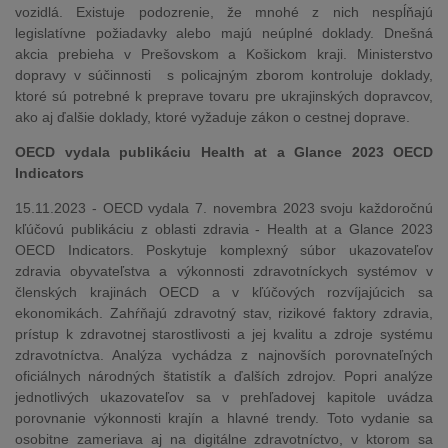
vozidlá. Existuje podozrenie, že mnohé z nich nespĺňajú
legislatívne požiadavky alebo majú neúplné doklady. Dnešná
akcia prebieha v Prešovskom a Košickom kraji. Ministerstvo
dopravy v súčinnosti s policajným zborom kontroluje doklady,
ktoré sú potrebné k preprave tovaru pre ukrajinských dopravcov,
ako aj ďalšie doklady, ktoré vyžaduje zákon o cestnej doprave.
OECD vydala publikáciu Health at a Glance 2023 OECD
Indicators
15.11.2023 - OECD vydala 7. novembra 2023 svoju každoročnú
kľúčovú publikáciu z oblasti zdravia - Health at a Glance 2023
OECD Indicators. Poskytuje komplexný súbor ukazovateľov
zdravia obyvateľstva a výkonnosti zdravotníckych systémov v
členských krajinách OECD a v kľúčových rozvíjajúcich sa
ekonomikách. Zahŕňajú zdravotný stav, rizikové faktory zdravia,
prístup k zdravotnej starostlivosti a jej kvalitu a zdroje systému
zdravotníctva. Analýza vychádza z najnovších porovnateľných
oficiálnych národných štatistík a ďalších zdrojov. Popri analýze
jednotlivých ukazovateľov sa v prehľadovej kapitole uvádza
porovnanie výkonnosti krajín a hlavné trendy. Toto vydanie sa
osobitne zameriava aj na digitálne zdravotníctvo, v ktorom sa