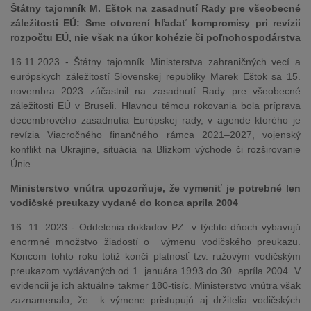
Štátny tajomník M. Eštok na zasadnutí Rady pre všeobecné
záležitosti EÚ: Sme otvorení hľadať kompromisy pri revízii
rozpočtu EÚ, nie však na úkor kohézie či poľnohospodárstva
16.11.2023 - Štátny tajomník Ministerstva zahraničných vecí a
európskych záležitostí Slovenskej republiky Marek Eštok sa 15.
novembra 2023 zúčastnil na zasadnutí Rady pre všeobecné
záležitosti EÚ v Bruseli. Hlavnou témou rokovania bola príprava
decembrového zasadnutia Európskej rady, v agende ktorého je
revízia Viacročného finančného rámca 2021–2027, vojenský
konflikt na Ukrajine, situácia na Blízkom východe či rozširovanie
Únie.
Ministerstvo vnútra upozorňuje, že vymeniť je potrebné len
vodičské preukazy vydané do konca apríla 2004
16. 11. 2023 - Oddelenia dokladov PZ v týchto dňoch vybavujú
enormné množstvo žiadostí o výmenu vodičského preukazu.
Koncom tohto roku totiž končí platnosť tzv. ružovým vodičským
preukazom vydávaných od 1. januára 1993 do 30. apríla 2004. V
evidencii je ich aktuálne takmer 180-tisíc. Ministerstvo vnútra však
zaznamenalo, že k výmene pristupujú aj držitelia vodičských