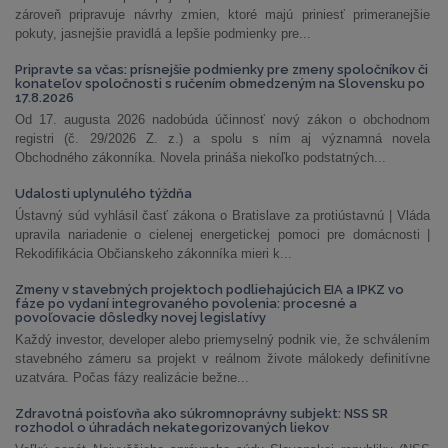
zároveň pripravuje návrhy zmien, ktoré majú priniesť primeranejšie
pokuty, jasnejšie pravidlá a lepšie podmienky pre...
Pripravte sa včas: prísnejšie podmienky pre zmeny spoločníkov či
konateľov spoločnosti s ručením obmedzeným na Slovensku po
17.8.2026
Od 17. augusta 2026 nadobúda účinnosť nový zákon o obchodnom
registri (č. 29/2026 Z. z.) a spolu s ním aj významná novela
Obchodného zákonníka. Novela prináša niekoľko podstatných...
Udalosti uplynulého týždňa
Ústavný súd vyhlásil časť zákona o Bratislave za protiústavnú | Vláda
upravila nariadenie o cielenej energetickej pomoci pre domácnosti |
Rekodifikácia Občianskeho zákonníka mieri k...
Zmeny v stavebných projektoch podliehajúcich EIA a IPKZ vo
fáze po vydaní integrovaného povolenia: procesné a
povoľovacie dôsledky novej legislatívy
Každý investor, developer alebo priemyselný podnik vie, že schválením
stavebného zámeru sa projekt v reálnom živote málokedy definitívne
uzatvára. Počas fázy realizácie bežne...
Zdravotná poisťovňa ako súkromnoprávny subjekt: NSS SR
rozhodol o úhradách nekategorizovaných liekov