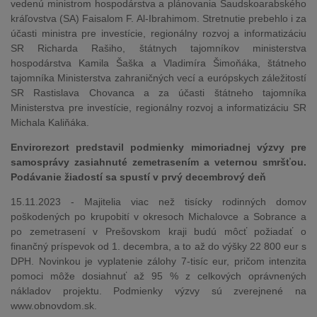
vedenú ministrom hospodárstva a plánovania Saudskoarabského
kráľovstva (SA) Faisalom F. Al-Ibrahimom. Stretnutie prebehlo i za
účasti ministra pre investície, regionálny rozvoj a informatizáciu
SR Richarda Rašiho, štátnych tajomníkov ministerstva
hospodárstva Kamila Šaška a Vladimíra Šimoňáka, štátneho
tajomníka Ministerstva zahraničných vecí a európskych záležitostí
SR Rastislava Chovanca a za účasti štátneho tajomníka
Ministerstva pre investície, regionálny rozvoj a informatizáciu SR
Michala Kaliňáka.
Envirorezort predstavil podmienky mimoriadnej výzvy pre
samosprávy zasiahnuté zemetrasením a veternou smršťou.
Podávanie žiadostí sa spustí v prvý decembrový deň
15.11.2023 - Majitelia viac než tisícky rodinných domov
poškodených po krupobití v okresoch Michalovce a Sobrance a
po zemetrasení v Prešovskom kraji budú môcť požiadať o
finančný príspevok od 1. decembra, a to až do výšky 22 800 eur s
DPH. Novinkou je vyplatenie zálohy 7-tisíc eur, pričom intenzita
pomoci môže dosiahnuť až 95 % z celkových oprávnených
nákladov projektu. Podmienky výzvy sú zverejnené na
www.obnovdom.sk.