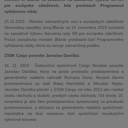
pre európske záležitosti, kde predstavil Programové
vyhlásenie vlády
15.11.2023 - Minister zahraničných vecí a európskych záležitostí
Slovenskej republiky Juraj Blanár sa 14. novembra 2023 zúčastnil
na zasadnutí Výboru Národnej rady SR pre európske záležitosti.
Počas zasadnutia minister Blanár predstavil časť Programového
vyhlásenia vlády, ktorá sa venuje zahraničnej politike.
ZSSK Cargo povedie Jaroslav Daniška
16. 11. 2023 - Železničnú spoločnosť Cargo Slovakia povedie
Jaroslav Daniška, ktorý na poste predsedu predstavenstva a
generálneho riaditeľa nahradil Romana Gona. Novými členmi
predstavenstva sa stali Matej Hambálek a Miroslav Hopta.
Jaroslav Daniška pôsobí v ZSSK Cargo od roku 2012 ako riaditeľ
úseku obchodu a služieb, predtým úseku obchodu. Od stredy 15.
novembra je ako člen predstavenstva vymenovaný za predsedu
predstavenstva, a dočasne za generálneho riaditeľa spoločnosti,
maximálne na šesť mesiacov, kým spoločnosť neuskutoční
výberové konanie.