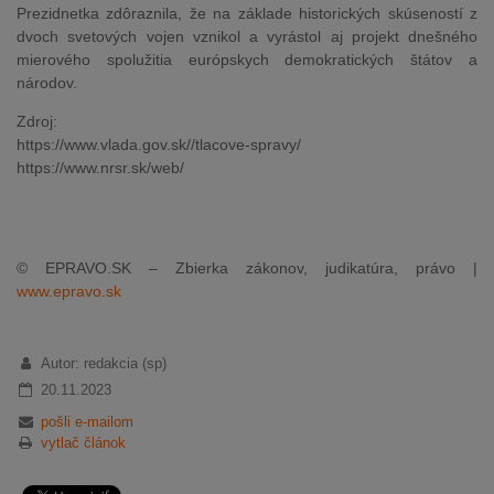
Prezidnetka zdôraznila, že na základe historických skúseností z
dvoch svetových vojen vznikol a vyrástol aj projekt dnešného
mierového spolužitia európskych demokratických štátov a
národov.
Zdroj:
https://www.vlada.gov.sk//tlacove-spravy/
https://www.nrsr.sk/web/
© EPRAVO.SK – Zbierka zákonov, judikatúra, právo |
www.epravo.sk
Autor: redakcia (sp)
20.11.2023
pošli e-mailom
vytlač článok