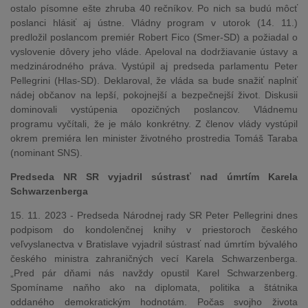
ostalo písomne ešte zhruba 40 rečníkov. Po nich sa budú môcť
poslanci hlásiť aj ústne. Vládny program v utorok (14. 11.)
predložil poslancom premiér Robert Fico (Smer-SD) a požiadal o
vyslovenie dôvery jeho vláde. Apeloval na dodržiavanie ústavy a
medzinárodného práva. Vystúpil aj predseda parlamentu Peter
Pellegrini (Hlas-SD). Deklaroval, že vláda sa bude snažiť naplniť
nádej občanov na lepší, pokojnejší a bezpečnejší život. Diskusii
dominovali vystúpenia opozičných poslancov. Vládnemu
programu vyčítali, že je málo konkrétny. Z členov vlády vystúpil
okrem premiéra len minister životného prostredia Tomáš Taraba
(nominant SNS).
Predseda NR SR vyjadril sústrasť nad úmrtím Karela
Schwarzenberga
15. 11. 2023 - Predseda Národnej rady SR Peter Pellegrini dnes
podpisom do kondolenčnej knihy v priestoroch českého
veľvyslanectva v Bratislave vyjadril sústrasť nad úmrtím bývalého
českého ministra zahraničných vecí Karela Schwarzenberga.
„Pred pár dňami nás navždy opustil Karel Schwarzenberg.
Spomíname naňho ako na diplomata, politika a štátnika
oddaného demokratickým hodnotám. Počas svojho života