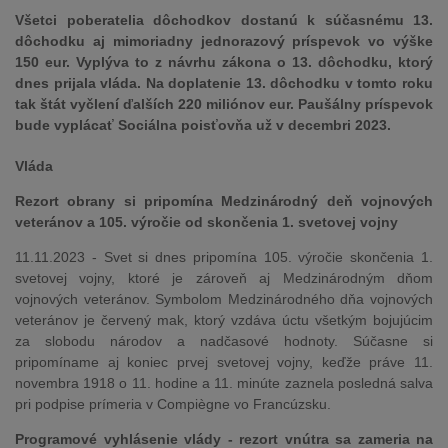
Všetci poberatelia dôchodkov dostanú k súčasnému 13.
dôchodku aj mimoriadny jednorazový príspevok vo výške
150 eur. Vyplýva to z návrhu zákona o 13. dôchodku, ktorý
dnes prijala vláda. Na doplatenie 13. dôchodku v tomto roku
tak štát vyčlení ďalších 220 miliónov eur. Paušálny príspevok
bude vyplácať Sociálna poisťovňa už v decembri 2023.
Vláda
Rezort obrany si pripomína Medzinárodný deň vojnových
veteránov a 105. výročie od skončenia 1. svetovej vojny
11.11.2023 - Svet si dnes pripomína 105. výročie skončenia 1.
svetovej vojny, ktoré je zároveň aj Medzinárodným dňom
vojnových veteránov. Symbolom Medzinárodného dňa vojnových
veteránov je červený mak, ktorý vzdáva úctu všetkým bojujúcim
za slobodu národov a nadčasové hodnoty. Súčasne si
pripomíname aj koniec prvej svetovej vojny, keďže práve 11.
novembra 1918 o 11. hodine a 11. minúte zaznela posledná salva
pri podpise prímeria v Compiègne vo Francúzsku.
Programové vyhlásenie vlády - rezort vnútra sa zameria na