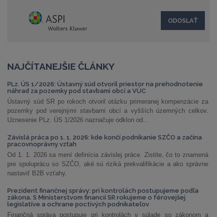
NAJČÍTANEJŠIE ČLÁNKY
PLz. ÚS 1/2026: Ústavný súd otvoril priestor na prehodnotenie
náhrad za pozemky pod stavbami obcí a VÚC
Ústavný súd SR po rokoch otvoril otázku primeranej kompenzácie za
pozemky pod verejnými stavbami obcí a vyšších územných celkov.
Uznesenie PLz. ÚS 1/2026 naznačuje odklon od...
Závislá práca po 1. 1. 2026: kde končí podnikanie SZČO a začína
pracovnoprávny vzťah
Od 1. 1. 2026 sa mení definícia závislej práce. Zistite, čo to znamená
pre spoluprácu so SZČO, aké sú riziká prekvalifikácie a ako správne
nastaviť B2B vzťahy.
Prezident finančnej správy: pri kontrolách postupujeme podľa
zákona. S Ministerstvom financií SR rokujeme o férovejšej
legislatíve a ochrane poctivých podnikateľov
Finančná správa postupuje pri kontrolách v súlade so zákonom a