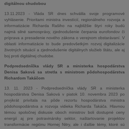
digitálnou chudobou
13.11.2023 - Vláda SR dnes schválila svoje programové
vyhlásenie. Prioritami ministra investícií, regionálneho rozvoja a
informatizácie Richarda Rašiho na najbližšie štyri roky budú
najmä silné samosprávy, zjednodušenie čerpania eurofondov či
príprava a presadenie nového zákona o verejnom obstarávaní. V
oblasti informatizácie to bude predovšetkým rozvoj digitalizácie
životných situácií a zjednodušenie digitálnych služieb štátu, ale aj
boj proti digitálnej chudobe.
Podpredsedníčka vlády SR a ministerka hospodárstva
Denisa Saková sa stretla s ministrom pôdohospodárstva
Richardom Takáčom
13. 11. 2023 - Podpredsedníčka vlády SR a ministerka
hospodárstva Denisa Saková v piatok 10. novembra 2023 po
prvýkrát privítala na pôde rezortu hospodárstva ministra
pôdohospodárstva a rozvoja vidieka Richarda Takáča. Hlavnou
témou spoločnej diskusie oboch ministrov boli dostupné ceny
energií aj pre potravinársky sektor, naštartovanie projektov
transformácie regiónu Hornej Nitry, ale i ďalšie témy, ktoré sú