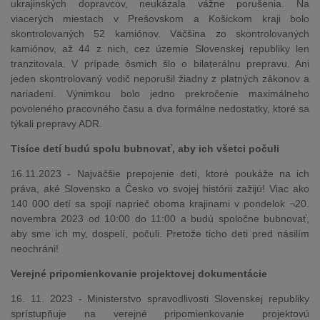
ukrajinských dopravcov, neukázala vážne porušenia. Na
viacerých miestach v Prešovskom a Košickom kraji bolo
skontrolovaných 52 kamiónov. Väčšina zo skontrolovaných
kamiónov, až 44 z nich, cez územie Slovenskej republiky len
tranzitovala. V prípade ôsmich šlo o bilaterálnu prepravu. Ani
jeden skontrolovaný vodič neporušil žiadny z platných zákonov a
nariadení. Výnimkou bolo jedno prekročenie maximálneho
povoleného pracovného času a dva formálne nedostatky, ktoré sa
týkali prepravy ADR.
Tisíce detí budú spolu bubnovať, aby ich všetci počuli
16.11.2023 - Najväčšie prepojenie detí, ktoré poukáže na ich
práva, aké Slovensko a Česko vo svojej histórii zažijú! Viac ako
140 000 detí sa spojí naprieč oboma krajinami v pondelok ¬20.
novembra 2023 od 10:00 do 11:00 a budú spoločne bubnovať,
aby sme ich my, dospelí, počuli. Pretože ticho deti pred násilím
neochráni!
Verejné pripomienkovanie projektovej dokumentácie
16. 11. 2023 - Ministerstvo spravodlivosti Slovenskej republiky
sprístupňuje na verejné pripomienkovanie projektovú