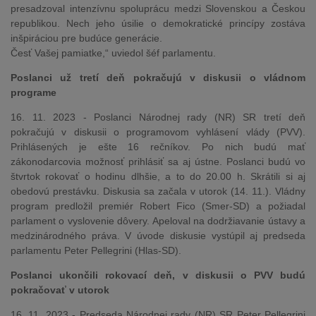
presadzoval intenzívnu spoluprácu medzi Slovenskou a Českou
republikou. Nech jeho úsilie o demokratické princípy zostáva
inšpiráciou pre budúce generácie.
Česť Vašej pamiatke,“ uviedol šéf parlamentu.
Poslanci už tretí deň pokračujú v diskusii o vládnom
programe
16. 11. 2023 - Poslanci Národnej rady (NR) SR tretí deň
pokračujú v diskusii o programovom vyhlásení vlády (PVV).
Prihlásených je ešte 16 rečníkov. Po nich budú mať
zákonodarcovia možnosť prihlásiť sa aj ústne. Poslanci budú vo
štvrtok rokovať o hodinu dlhšie, a to do 20.00 h. Skrátili si aj
obedovú prestávku. Diskusia sa začala v utorok (14. 11.). Vládny
program predložil premiér Robert Fico (Smer-SD) a požiadal
parlament o vyslovenie dôvery. Apeloval na dodržiavanie ústavy a
medzinárodného práva. V úvode diskusie vystúpil aj predseda
parlamentu Peter Pellegrini (Hlas-SD).
Poslanci ukončili rokovací deň, v diskusii o PVV budú
pokračovať v utorok
16. 11. 2023 - Predseda Národnej rady (NR) SR Peter Pellegrini