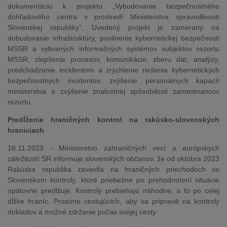
dokumentáciu k projektu „Vybudovanie bezpečnostného
dohľadového centra v prostredí Ministerstva spravodlivosti
Slovenskej republiky“. Uvedený projekt je zameraný na
dobudovanie infraštruktúry, posilnenie kybernetickej bezpečnosti
MSSR a vybraných informačných systémov subjektov rezortu
MSSR, zlepšenie procesov, komunikácie, zberu dát, analýzy,
predchádzanie incidentom a zrýchlenie riešenia kybernetických
bezpečnostných incidentov, zvýšenie personálnych kapacít
ministerstva a zvýšenie znalostnej spôsobilosti zamestnancov
rezortu.
Predĺženie hraničných kontrol na rakúsko-slovenských
hraniciach
16.11.2023 - Ministerstvo zahraničných vecí a európskych
záležitostí SR informuje slovenských občanov, že od októbra 2023
Rakúska republika zaviedla na hraničných priechodoch so
Slovenskom kontroly, ktoré priebežne po prehodnotení situácie
opätovne predlžuje. Kontroly prebiehajú náhodne, a to po celej
dĺžke hraníc. Prosíme cestujúcich, aby sa pripravili na kontroly
dokladov a možné zdržanie počas svojej cesty.