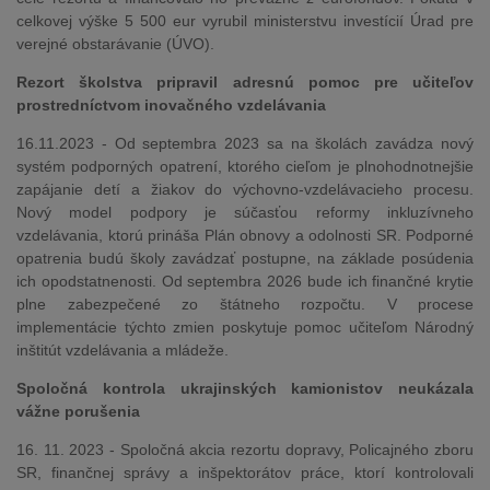
celkovej výške 5 500 eur vyrubil ministerstvu investícií Úrad pre
verejné obstarávanie (ÚVO).
Rezort školstva pripravil adresnú pomoc pre učiteľov
prostredníctvom inovačného vzdelávania
16.11.2023 - Od septembra 2023 sa na školách zavádza nový
systém podporných opatrení, ktorého cieľom je plnohodnotnejšie
zapájanie detí a žiakov do výchovno-vzdelávacieho procesu.
Nový model podpory je súčasťou reformy inkluzívneho
vzdelávania, ktorú prináša Plán obnovy a odolnosti SR. Podporné
opatrenia budú školy zavádzať postupne, na základe posúdenia
ich opodstatnenosti. Od septembra 2026 bude ich finančné krytie
plne zabezpečené zo štátneho rozpočtu. V procese
implementácie týchto zmien poskytuje pomoc učiteľom Národný
inštitút vzdelávania a mládeže.
Spoločná kontrola ukrajinských kamionistov neukázala
vážne porušenia
16. 11. 2023 - Spoločná akcia rezortu dopravy, Policajného zboru
SR, finančnej správy a inšpektorátov práce, ktorí kontrolovali