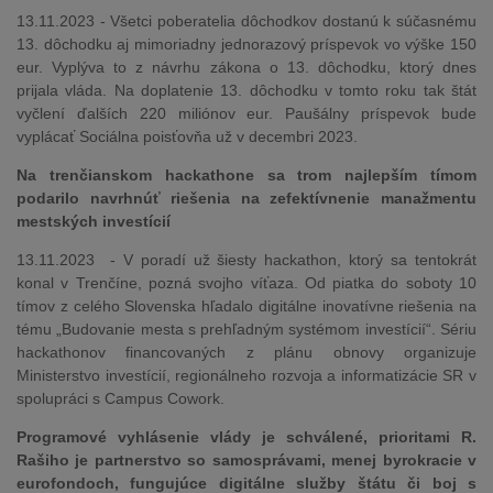
13.11.2023 - Všetci poberatelia dôchodkov dostanú k súčasnému
13. dôchodku aj mimoriadny jednorazový príspevok vo výške 150
eur. Vyplýva to z návrhu zákona o 13. dôchodku, ktorý dnes
prijala vláda. Na doplatenie 13. dôchodku v tomto roku tak štát
vyčlení ďalších 220 miliónov eur. Paušálny príspevok bude
vyplácať Sociálna poisťovňa už v decembri 2023.
Na trenčianskom hackathone sa trom najlepším tímom
podarilo navrhnúť riešenia na zefektívnenie manažmentu
mestských investícií
13.11.2023 - V poradí už šiesty hackathon, ktorý sa tentokrát
konal v Trenčíne, pozná svojho víťaza. Od piatka do soboty 10
tímov z celého Slovenska hľadalo digitálne inovatívne riešenia na
tému „Budovanie mesta s prehľadným systémom investícií“. Sériu
hackathonov financovaných z plánu obnovy organizuje
Ministerstvo investícií, regionálneho rozvoja a informatizácie SR v
spolupráci s Campus Cowork.
Programové vyhlásenie vlády je schválené, prioritami R.
Rašiho je partnerstvo so samosprávami, menej byrokracie v
eurofondoch, fungujúce digitálne služby štátu či boj s