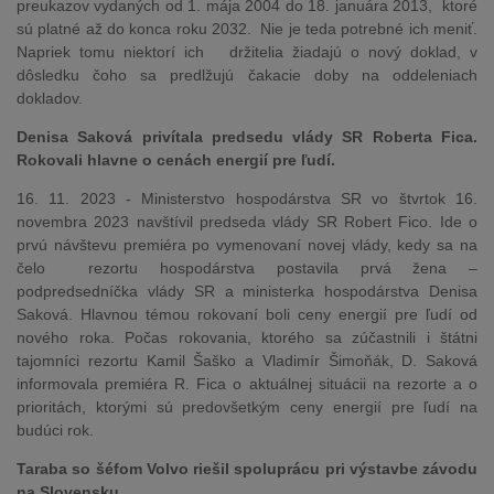
preukazov vydaných od 1. mája 2004 do 18. januára 2013, ktoré
sú platné až do konca roku 2032. Nie je teda potrebné ich meniť.
Napriek tomu niektorí ich držitelia žiadajú o nový doklad, v
dôsledku čoho sa predlžujú čakacie doby na oddeleniach
dokladov.
Denisa Saková privítala predsedu vlády SR Roberta Fica.
Rokovali hlavne o cenách energií pre ľudí.
16. 11. 2023 - Ministerstvo hospodárstva SR vo štvrtok 16.
novembra 2023 navštívil predseda vlády SR Robert Fico. Ide o
prvú návštevu premiéra po vymenovaní novej vlády, kedy sa na
čelo rezortu hospodárstva postavila prvá žena –
podpredsedníčka vlády SR a ministerka hospodárstva Denisa
Saková. Hlavnou témou rokovaní boli ceny energií pre ľudí od
nového roka. Počas rokovania, ktorého sa zúčastnili i štátni
tajomníci rezortu Kamil Šaško a Vladimír Šimoňák, D. Saková
informovala premiéra R. Fica o aktuálnej situácii na rezorte a o
prioritách, ktorými sú predovšetkým ceny energií pre ľudí na
budúci rok.
Taraba so šéfom Volvo riešil spoluprácu pri výstavbe závodu
na Slovensku