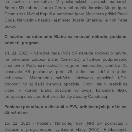
na pozície v exekutíve. V poslaneckých laviciach patriacich
Smeru-SD nahradil Juraja Gedru náhradník Jaroslav Mego, Igora
Chomu zas Michal Kapuš a namiesto Igora Melichera prišiel Pavol
Goga. Náhradník nastúpil aj miesto Jozefa Smatanu, je ním Peter
Sokol.
O návrhu na odvolanie Blahu sa rokovať nebude, poslanci
odmietli program
14. 11. 2023 - Národná rada (NR) SR nebude rokovať o návrhu
na odvolanie Ľuboša Blahu (Smer-SD) z funkcie podpredsedu
snemovne. Poslanci neschválili program mimoriadnej schôdze. Za
hlasovalo 69 poslancov, proti 78, jeden sa zdržal a jeden
nehlasoval. Mimoriadnu schôdzu iniciovalo opozičné KDH,
podporili ho aj ďalší členovia opozície. Urobili tak v reakcii na
video, v ktorom Blaha odstránil vo svojej kancelárii vlajku
Európskej únie a portrét prezidentky Zuzany Čaputovej.
Poslanci pokračujú v diskusii o PVV, prihlásených je ešte asi
40 rečníkov
15. 11. 2023 - Poslanci Národnej rady (NR) SR pokračujú v
diskusii o programovom vyhlásení vlády (PVV). Prihlásených