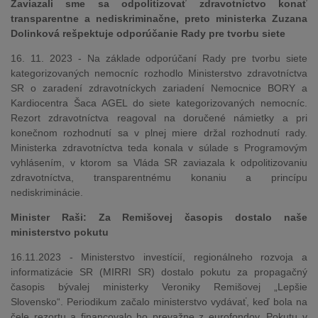
Zaviazali sme sa odpolitizovať zdravotníctvo konať
transparentne a nediskriminačne, preto ministerka Zuzana
Dolinková rešpektuje odporúčanie Rady pre tvorbu siete
16. 11. 2023 - Na základe odporúčaní Rady pre tvorbu siete
kategorizovaných nemocníc rozhodlo Ministerstvo zdravotníctva
SR o zaradení zdravotníckych zariadení Nemocnice BORY a
Kardiocentra Šaca AGEL do siete kategorizovaných nemocníc.
Rezort zdravotníctva reagoval na doručené námietky a pri
konečnom rozhodnutí sa v plnej miere držal rozhodnutí rady.
Ministerka zdravotníctva teda konala v súlade s Programovým
vyhlásením, v ktorom sa Vláda SR zaviazala k odpolitizovaniu
zdravotníctva, transparentnému konaniu a princípu
nediskriminácie.
Minister Raši: Za Remišovej časopis dostalo naše
ministerstvo pokutu
16.11.2023 - Ministerstvo investícií, regionálneho rozvoja a
informatizácie SR (MIRRI SR) dostalo pokutu za propagačný
časopis bývalej ministerky Veroniky Remišovej „Lepšie
Slovensko“. Periodikum začalo ministerstvo vydávať, keď bola na
čele rezortu a financovalo ho prevažne z eurofondov. Pokutu v