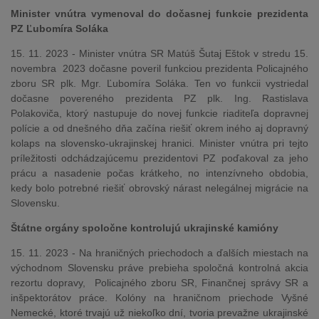
Minister vnútra vymenoval do dočasnej funkcie prezidenta
PZ Ľubomíra Soláka
15. 11. 2023 - Minister vnútra SR Matúš Šutaj Eštok v stredu 15.
novembra 2023 dočasne poveril funkciou prezidenta Policajného
zboru SR plk. Mgr. Ľubomíra Soláka. Ten vo funkcii vystriedal
dočasne povereného prezidenta PZ plk. Ing. Rastislava
Polakoviča, ktorý nastupuje do novej funkcie riaditeľa dopravnej
polície a od dnešného dňa začína riešiť okrem iného aj dopravný
kolaps na slovensko-ukrajinskej hranici. Minister vnútra pri tejto
príležitosti odchádzajúcemu prezidentovi PZ poďakoval za jeho
prácu a nasadenie počas krátkeho, no intenzívneho obdobia,
kedy bolo potrebné riešiť obrovský nárast nelegálnej migrácie na
Slovensku.
Štátne orgány spoločne kontrolujú ukrajinské kamióny
15. 11. 2023 - Na hraničných priechodoch a ďalších miestach na
východnom Slovensku práve prebieha spoločná kontrolná akcia
rezortu dopravy, Policajného zboru SR, Finančnej správy SR a
inšpektorátov práce. Kolóny na hraničnom priechode Vyšné
Nemecké, ktoré trvajú už niekoľko dní, tvoria prevažne ukrajinské