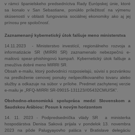
v rámci španielskeho predsedníctva Rady Európskej únie, ktoré
sa konalo v San Sebastiane, ponúklo príležitosť na výmenu
skúseností v oblasti fungovania sociálnej ekonomiky ako aj jej
prínosu pre spoločnosť.
Zaznamenaný kybernetický útok falšuje meno ministerstva
14.11.2023 - Ministerstvo investícií, regionálneho rozvoja a
informatizácie SR (MIRRI SR) zaznamenalo nebezpečnú e-
mailovú spear-phishingovú kampaň. Kybernetický útok falšuje a
zneužíva dobré meno MIRRI SR.
Obsah e-mailu, ktorý podvodníci rozposielajú, súvisí s pozvánkou
na predloženie cenovej ponuky nešpecifikovaného tovaru alebo
služby a odkazuje na súbor v prílohe. Predmet zachytenej verzie
e-mailu je „RFQ-MIRRI SR-09015-131123//05432CMU/SK“.
Obchodno-ekonomická spolupráca medzi Slovenskom a
Saudskou Arábiou: Posun k novým horizontom
14. 11. 2023 - Podpredsedníčka vlády SR a ministerka
hospodárstva Denisa Saková prijala v pondelok 13. novembra
2023 na pôde Palugyayovho paláca v Bratislave delegáciu