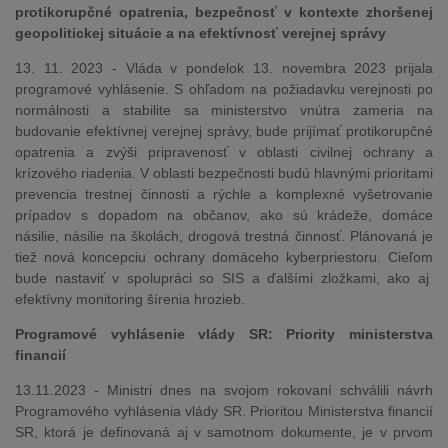
protikorupčné opatrenia, bezpečnosť v kontexte zhoršenej
geopolitickej situácie a na efektívnosť verejnej správy
13. 11. 2023 - Vláda v pondelok 13. novembra 2023 prijala
programové vyhlásenie. S ohľadom na požiadavku verejnosti po
normálnosti a stabilite sa ministerstvo vnútra zameria na
budovanie efektívnej verejnej správy, bude prijímať protikorupčné
opatrenia a zvýši pripravenosť v oblasti civilnej ochrany a
krízového riadenia. V oblasti bezpečnosti budú hlavnými prioritami
prevencia trestnej činnosti a rýchle a komplexné vyšetrovanie
prípadov s dopadom na občanov, ako sú krádeže, domáce
násilie, násilie na školách, drogová trestná činnosť. Plánovaná je
tiež nová koncepciu ochrany domáceho kyberpriestoru. Cieľom
bude nastaviť v spolupráci so SIS a ďalšími zložkami, ako aj
efektívny monitoring šírenia hrozieb.
Programové vyhlásenie vlády SR: Priority ministerstva
financií
13.11.2023 - Ministri dnes na svojom rokovaní schválili návrh
Programového vyhlásenia vlády SR. Prioritou Ministerstva financií
SR, ktorá je definovaná aj v samotnom dokumente, je v prvom