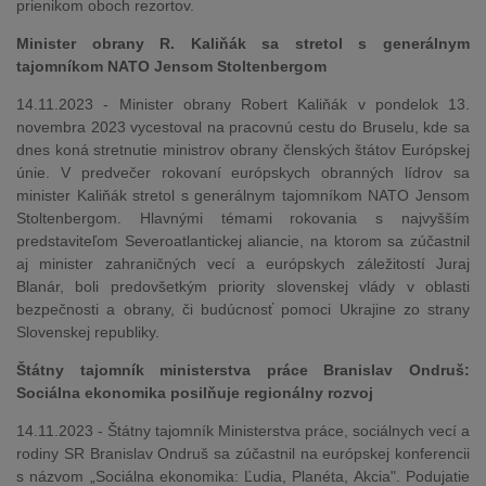
prienikom oboch rezortov.
Minister obrany R. Kaliňák sa stretol s generálnym
tajomníkom NATO Jensom Stoltenbergom
14.11.2023 - Minister obrany Robert Kaliňák v pondelok 13.
novembra 2023 vycestoval na pracovnú cestu do Bruselu, kde sa
dnes koná stretnutie ministrov obrany členských štátov Európskej
únie. V predvečer rokovaní európskych obranných lídrov sa
minister Kaliňák stretol s generálnym tajomníkom NATO Jensom
Stoltenbergom. Hlavnými témami rokovania s najvyšším
predstaviteľom Severoatlantickej aliancie, na ktorom sa zúčastnil
aj minister zahraničných vecí a európskych záležitostí Juraj
Blanár, boli predovšetkým priority slovenskej vlády v oblasti
bezpečnosti a obrany, či budúcnosť pomoci Ukrajine zo strany
Slovenskej republiky.
Štátny tajomník ministerstva práce Branislav Ondruš:
Sociálna ekonomika posilňuje regionálny rozvoj
14.11.2023 - Štátny tajomník Ministerstva práce, sociálnych vecí a
rodiny SR Branislav Ondruš sa zúčastnil na európskej konferencii
s názvom „Sociálna ekonomika: Ľudia, Planéta, Akcia". Podujatie