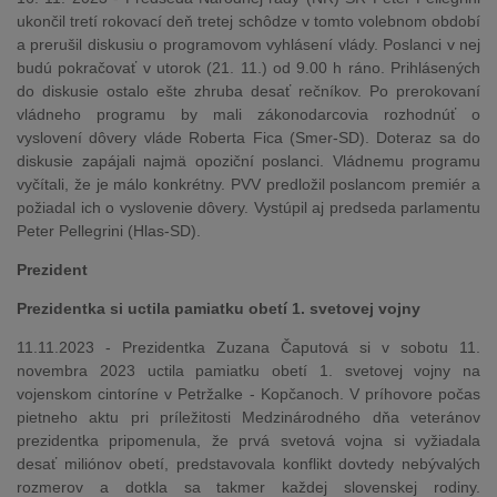
ukončil tretí rokovací deň tretej schôdze v tomto volebnom období
a prerušil diskusiu o programovom vyhlásení vlády. Poslanci v nej
budú pokračovať v utorok (21. 11.) od 9.00 h ráno. Prihlásených
do diskusie ostalo ešte zhruba desať rečníkov. Po prerokovaní
vládneho programu by mali zákonodarcovia rozhodnúť o
vyslovení dôvery vláde Roberta Fica (Smer-SD). Doteraz sa do
diskusie zapájali najmä opoziční poslanci. Vládnemu programu
vyčítali, že je málo konkrétny. PVV predložil poslancom premiér a
požiadal ich o vyslovenie dôvery. Vystúpil aj predseda parlamentu
Peter Pellegrini (Hlas-SD).
Prezident
Prezidentka si uctila pamiatku obetí 1. svetovej vojny
11.11.2023 - Prezidentka Zuzana Čaputová si v sobotu 11.
novembra 2023 uctila pamiatku obetí 1. svetovej vojny na
vojenskom cintoríne v Petržalke - Kopčanoch. V príhovore počas
pietneho aktu pri príležitosti Medzinárodného dňa veteránov
prezidentka pripomenula, že prvá svetová vojna si vyžiadala
desať miliónov obetí, predstavovala konflikt dovtedy nebývalých
rozmerov a dotkla sa takmer každej slovenskej rodiny.