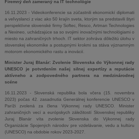
Firemný deň zameraný na IT technológie
16.11.2023 - Videokonferencie sa zúčastnili ekonomickí diplomati
a veľvyslanci z viac ako 50 krajín sveta, ktorým sa predstavili štyri
perspektívne slovenské firmy Softec, Resco, Artman Technologies
a Nexineo, uchádzajúce sa so svojimi inovačnými technológiami o
miesto na zahraničných trhoch. IT sektor zohráva dôležitú úlohu v
slovenskej ekonomike a postupnými krokmi sa stáva významným
motorom ekonomického rastu a inovácií.
Minister Juraj Blanár: Zvolenie Slovenska do Výkonnej rady
UNESCO je potvrdením našej silnej expertízy a reputácie
aktívneho a zodpovedného partnera na medzinárodnej
scéne
16.11.2023 - Slovenská republika bola včera (15. novembra
2023) počas 42. zasadnutia Generálnej konferencie UNESCO v
Paríži zvolená za člena Výkonnej rady UNESCO. Minister
zahraničných vecí a európskych záležitostí Slovenskej republiky
Juraj Blanár víta zvolenie Slovenska do Výkonnej rady
Organizácie Spojených národov pre vzdelávanie, vedu a kultúru
(UNESCO) na obdobie rokov 2023-2027.