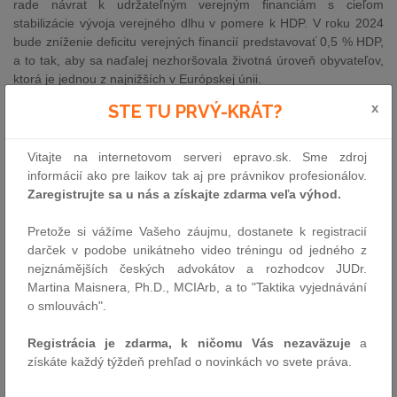
rade návrat k udržateľným verejným financiám s cieľom
stabilizácie vývoja verejného dlhu v pomere k HDP. V roku 2024
bude zníženie deficitu verejných financií predstavovať 0,5 % HDP,
a to tak, aby sa naďalej nezhoršovala životná úroveň obyvateľov,
ktorá je jednou z najnižších v Európskej únii.
x
STE TU PRVÝ-KRÁT?
V Centre výcviku Lešť sa skončila taktická fáza cvičenia
Strong Cohesion 23-2
Vitajte na internetovom serveri epravo.sk. Sme zdroj
13.11.2023 - V pondelok 13. novembra vyvrcholila druhá fáza
informácií ako pre laikov tak aj pre právnikov profesionálov.
medzinárodného vojenského cvičenia Strong Cohesion 23-2
Zaregistrujte sa u nás a získajte zdarma veľa výhod.
(Deployex 23) v Centre výcviku Lešť. Za účasti podpredsedu
vlády a ministra obrany SR Roberta Kaliňáka, náčelníka štábu
Pretože si vážíme Vašeho záujmu, dostanete k registracií
obrany Španielska admirála Teodoro López Calderóna, českého
darček v podobe unikátneho video tréningu od jedného z
náčelníka generálneho štábu generálporučíka Karla Řehku a
nejznámějších českých advokátov a rozhodcov JUDr.
náčelníka generálneho štábu slovenských ozbrojených síl
Martina Maisnera, Ph.D., MCIArb, a to "Taktika vyjednávání
generála Daniela Zmeka predviedli vojaci svoju zladenosť na
o smlouvách".
plnenie úloh obrany Slovenskej republiky.
Taraba začal rozdeľovať pomoc z Envirofondu pre mestá a
Registrácia je zdarma, k ničomu Vás nezaväzuje
a
obce
získáte každý týždeň prehľad o novinkách vo svete práva.
13.11.2023 - Podpredseda vlády a minister životného prostredia