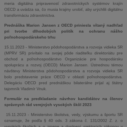
meria digitálna pripravenosť zdravotníckych systémov krajín
OECD a uvádza sa, čo musia krajiny urobiť, aby urýchlili digitálnu
transformáciu zdravotníctva.
Prednáška Marion Jansen z OECD priniesla vítaný nadhľad
pri tvorbe dlhodobých politík na ochranu nášho
poľnohospodárskeho trhu
15.11.2023 - Ministerstvo pôdohospodárstva a rozvoja vidieka SR
(MPRV SR) privítalo na svojej pôde riaditeľku direktoriátu pre
obchod a poľnohospodárstvo Organizácie pre hospodársku
spoluprácu a rozvoj (OECD) Marion Jansen. Ústrednou témou
návštevy Ministerstva pôdohospodárstva a rozvoja vidieka SR
bolo predstavenie práce OECD v oblasti poľnohospodárstva.
Delegáciu OECD pred prednáškou bilaterálne prijal aj štátny
tajomník Vladimír Vnuk.
Formulár na predkladanie návrhov kandidátov na členov
správnych rád verejných vysokých škôl 2023
15.11.2023 - Ministerstvo školstva, vedy, výskumu a športu SR
oznamuje, že podľa § 40 ods. 3 zákona č. 131/2002 Z. z. o
vysokých školách a o zmene a doplnení niektorých zákonov v