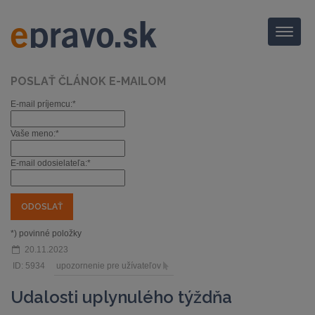
Menu
POSLAŤ ČLÁNOK E-MAILOM
E-mail príjemcu:*
Vaše meno:*
E-mail odosielateľa:*
*) povinné položky
20.11.2023
ID: 5934
upozornenie pre užívateľov
Udalosti uplynulého týždňa