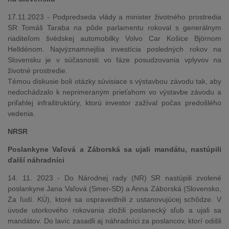
17.11.2023 - Podpredseda vlády a minister životného prostredia
SR Tomáš Taraba na pôde parlamentu rokoval s generálnym
riaditeľom švédskej automobilky Volvo Car Košice Björnom
Helldénom. Najvýznamnejšia investícia posledných rokov na
Slovensku je v súčasnosti vo fáze posudzovania vplyvov na
životné prostredie.
Témou diskusie boli otázky súvisiace s výstavbou závodu tak, aby
nedochádzalo k neprimeraným prieťahom vo výstavbe závodu a
priľahlej infraštruktúry, ktorú investor zažíval počas predošlého
vedenia.
NRSR
Poslankyne Vaľová a Záborská sa ujali mandátu, nastúpili
ďalší náhradníci
14. 11. 2023 - Do Národnej rady (NR) SR nastúpili zvolené
poslankyne Jana Vaľová (Smer-SD) a Anna Záborská (Slovensko,
Za ľudí. KÚ), ktoré sa ospravedlnili z ustanovujúcej schôdze. V
úvode utorkového rokovania zložili poslanecký sľub a ujali sa
mandátov. Do lavíc zasadli aj náhradníci za poslancov, ktorí odišli