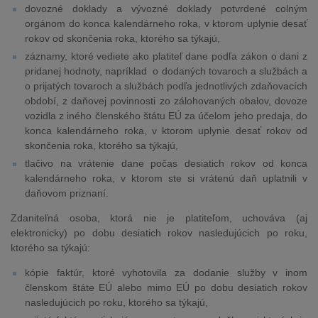
dovozné doklady a vývozné doklady potvrdené colným
orgánom do konca kalendárneho roka, v ktorom uplynie desať
rokov od skončenia roka, ktorého sa týkajú,
záznamy, ktoré vediete ako platiteľ dane podľa zákon o dani z
pridanej hodnoty, napríklad o dodaných tovaroch a službách a
o prijatých tovaroch a službách podľa jednotlivých zdaňovacích
období, z daňovej povinnosti zo zálohovaných obalov, dovoze
vozidla z iného členského štátu EÚ za účelom jeho predaja, do
konca kalendárneho roka, v ktorom uplynie desať rokov od
skončenia roka, ktorého sa týkajú,
tlačivo na vrátenie dane počas desiatich rokov od konca
kalendárneho roka, v ktorom ste si vrátenú daň uplatnili v
daňovom priznaní.
Zdaniteľná osoba, ktorá nie je platiteľom, uchováva (aj
elektronicky) po dobu desiatich rokov nasledujúcich po roku,
ktorého sa týkajú:
kópie faktúr, ktoré vyhotovila za dodanie služby v inom
členskom štáte EÚ alebo mimo EÚ po dobu desiatich rokov
nasledujúcich po roku, ktorého sa týkajú,