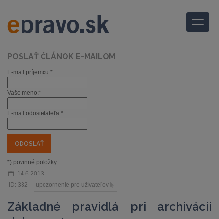
Menu
POSLAŤ ČLÁNOK E-MAILOM
E-mail príjemcu:*
Vaše meno:*
E-mail odosielateľa:*
*) povinné položky
14.6.2013
ID: 332
upozornenie pre užívateľov
Základné pravidlá pri archivácii