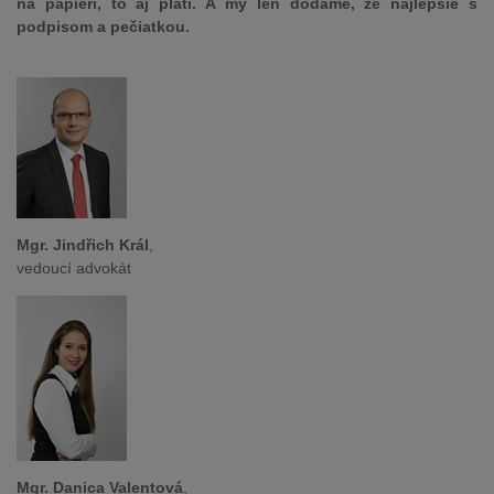
na papieri, to aj platí. A my len dodáme, že najlepšie s
podpisom a pečiatkou.
Mgr. Jindřich Král
,
vedoucí advokát
Mgr. Danica Valentová
,