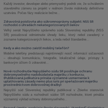
Každý investor, developer alebo priemyselný podnik vie, že schválením
stavebného zámeru sa projekt v reálnom živote málokedy definitívne
uzatvára. Počas fázy realizácie bežne...
Zdravotná poisťovňa ako súkromnoprávny subjekt: NSS SR
rozhodol o úhradách nekategorizovaných liekov
Veľký senát Najvyššieho správneho súdu Slovenskej republiky (NSS
SR) posudzoval odmietnutie úhrady lieku, ktorý nebol zaradený v
zozname kategorizovaných liekov, a teda nebol štandardne...
Kedy a ako možno zaistiť mobilný telefón?
Mobilné telefóny predstavujú najintímnejší nosič informácií súčasnosti
– obsahujú komunikáciu, fotografie, lokalizačné údaje, prístupy k
bankovým účtom či zdravotné...
Nové rozhodnutie Najvyššieho súdu SR posilňuje ochranu
dobromyseľného nadobúdateľa majetku z konkurzu.
(Publikovaná judikatúra prináša významné usmernenie k
uplatňovaniu zásady nemo plus iuris pri speňažovaní majetku
prostredníctvom dobrovoľnej dražby)
Najvyšší súd Slovenskej republiky publikoval v Zbierke stanovísk
Najvyššieho súdu a rozhodnutí súdov SR rozhodnutie, ktoré prináša
významný výklad ochrany dobromyseľného...
Rozvod, úmrtie, exekúcia: Prečo slovenský „štandard“ vlastníctva