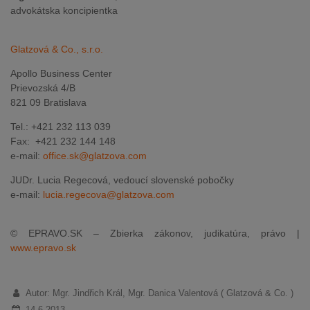
advokátska koncipientka
Glatzová & Co., s.r.o.
Apollo Business Center
Prievozská 4/B
821 09 Bratislava
Tel.: +421 232 113 039
Fax: +421 232 144 148
e-mail:
office.sk@glatzova.com
JUDr. Lucia Regecová, vedoucí slovenské pobočky
e-mail:
lucia.regecova@glatzova.com
© EPRAVO.SK – Zbierka zákonov, judikatúra, právo |
www.epravo.sk
Autor: Mgr. Jindřich Král, Mgr. Danica Valentová ( Glatzová & Co. )
14.6.2013