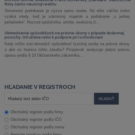
firmy často neustojí realitu
Slovenské podnikanie je výzva samo osebe. No ešte väčšie riziko
vzniká vtedy, keď je súkromný majetok a podnikanie „v jednej
peňaženke“. Rozvod spoločníka, úmrtie, exekúcia či...
Obmedzenie spôsobilosti na právne úkony v prípade duševnej
poruchy: Od ultima ratio k podpore pri rozhodovaní
Kedy môže súd obmedziť spôsobilosť fyzickej osoby na právne úkony
a aké sú hranice tohto zásahu? Príspevok analyzuje platnú právnu
úpravu podľa § 10 Občianskeho zákonníka,...
HĽADANIE V REGISTROCH
Obchodný register podľa firmy
Obchodný register podľa IČO
Obchodný register podľa mena
Register úpadcov podľa firmy