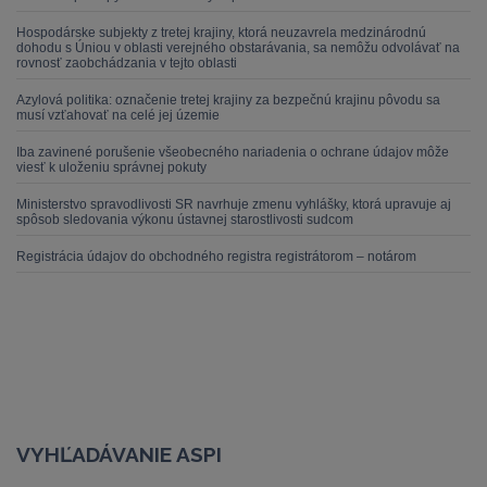
Hospodárske subjekty z tretej krajiny, ktorá neuzavrela medzinárodnú
dohodu s Úniou v oblasti verejného obstarávania, sa nemôžu odvolávať na
rovnosť zaobchádzania v tejto oblasti
Azylová politika: označenie tretej krajiny za bezpečnú krajinu pôvodu sa
musí vzťahovať na celé jej územie
Iba zavinené porušenie všeobecného nariadenia o ochrane údajov môže
viesť k uloženiu správnej pokuty
Ministerstvo spravodlivosti SR navrhuje zmenu vyhlášky, ktorá upravuje aj
spôsob sledovania výkonu ústavnej starostlivosti sudcom
Registrácia údajov do obchodného registra registrátorom – notárom
VYHĽADÁVANIE ASPI