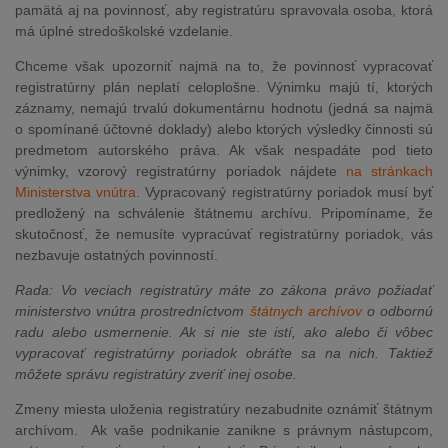
pamätá aj na povinnosť, aby registratúru spravovala osoba, ktorá
má úplné stredoškolské vzdelanie.
Chceme však upozorniť najmä na to, že povinnosť vypracovať
registratúrny plán neplatí celoplošne. Výnimku majú tí, ktorých
záznamy, nemajú trvalú dokumentárnu hodnotu (jedná sa najmä
o spomínané účtovné doklady) alebo ktorých výsledky činnosti sú
predmetom autorského práva. Ak však nespadáte pod tieto
výnimky, vzorový registratúrny poriadok nájdete
na stránkach
Ministerstva vnútra
. Vypracovaný registratúrny poriadok musí byť
predložený na schválenie štátnemu archívu. Pripomíname, že
skutočnosť, že nemusíte vypracúvať registratúrny poriadok, vás
nezbavuje ostatných povinností.
Rada: Vo veciach registratúry máte zo zákona právo požiadať
ministerstvo vnútra prostredníctvom
štátnych archívov
o odbornú
radu alebo usmernenie. Ak si nie ste istí, ako alebo či vôbec
vypracovať registratúrny poriadok obráťte sa na nich. Taktiež
môžete správu registratúry zveriť inej osobe.
Zmeny miesta uloženia registratúry nezabudnite oznámiť štátnym
archívom. Ak vaše podnikanie zanikne s právnym nástupcom,