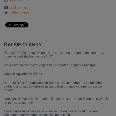
pošli e-mailom
vytlač článok
ĎALŠIE ČLÁNKY:
PLz. ÚS 1/2026: Ústavný súd otvoril priestor na prehodnotenie náhrad za
pozemky pod stavbami obcí a VÚC
Slovensko medzi prvými krajinami v hodnotení integrity samospráv
Udalosti uplynulého týždňa
Vzťah inštitútu náhrady nemajetkovej ujmy a primeraného finančného
zadosťučinenia v súvislosti s nečinnosťou orgánov verejnej správy po
novom
Nemajetková ujma spôsobená nečinnosťou a prieťahmi v konaní a výpočet
jej peňažnej náhrady
Governance bez komplikácií: Príručka pre menšie firmy. Ako zaviesť
základné princípy riadenia v malých podnikoch