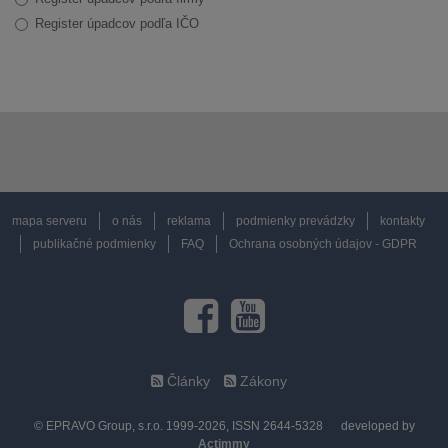
Register úpadcov podľa IČO
mapa serveru
o nás
reklama
podmienky prevádzky
kontakty
publikačné podmienky
FAQ
Ochrana osobných údajov - GDPR
Články
Zákony
© EPRAVO Group, s.r.o. 1999-2026, ISSN 2644-5328
developed by
Actimmy