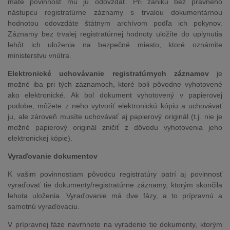
máte povinnosť mu ju odovzdať. Pri zániku bez právneho
nástupcu registratúrne záznamy s trvalou dokumentárnou
hodnotou odovzdáte štátnym archívom podľa ich pokynov.
Záznamy bez trvalej registratúrnej hodnoty uložíte do uplynutia
lehôt ich uloženia na bezpečné miesto, ktoré oznámite
ministerstvu vnútra.
Elektronické uchovávanie registratúrnych záznamov
je
možné iba pri tých záznamoch, ktoré boli pôvodne vyhotovené
ako elektronické. Ak bol dokument vyhotovený v papierovej
podobe, môžete z neho vytvoriť elektronickú kópiu a uchovávať
ju, ale zároveň musíte uchovávať aj papierový originál (t.j. nie je
možné papierový originál zničiť z dôvodu vyhotovenia jeho
elektronickej kópie).
Vyraďovanie dokumentov
K vašim povinnostiam pôvodcu registratúry patrí aj povinnosť
vyraďovať tie dokumenty/registratúrne záznamy, ktorým skončila
lehota uloženia. Vyraďovanie má dve fázy, a to prípravnú a
samotnú vyraďovaciu.
V prípravnej fáze navrhnete na vyradenie tie dokumenty, ktorým