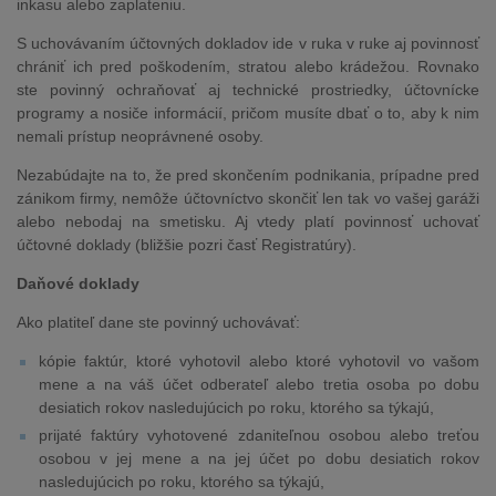
inkasu alebo zaplateniu.
S uchovávaním účtovných dokladov ide v ruka v ruke aj povinnosť
chrániť ich pred poškodením, stratou alebo krádežou. Rovnako
ste povinný ochraňovať aj technické prostriedky, účtovnícke
programy a nosiče informácií, pričom musíte dbať o to, aby k nim
nemali prístup neoprávnené osoby.
Nezabúdajte na to, že pred skončením podnikania, prípadne pred
zánikom firmy, nemôže účtovníctvo skončiť len tak vo vašej garáži
alebo nebodaj na smetisku. Aj vtedy platí povinnosť uchovať
účtovné doklady (bližšie pozri časť Registratúry).
Daňové doklady
Ako platiteľ dane ste povinný uchovávať:
kópie faktúr, ktoré vyhotovil alebo ktoré vyhotovil vo vašom
mene a na váš účet odberateľ alebo tretia osoba po dobu
desiatich rokov nasledujúcich po roku, ktorého sa týkajú,
prijaté faktúry vyhotovené zdaniteľnou osobou alebo treťou
osobou v jej mene a na jej účet po dobu desiatich rokov
nasledujúcich po roku, ktorého sa týkajú,