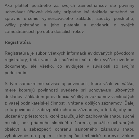
Ako platiteľ poistného za svojich zamestnancov ste povinný
uchovávať účtovné doklady, prípadne iné doklady potrebné na
správne určenie vymeriavacieho základu, sadzby poistného,
výšky poistného a jeho platenia a evidenciu o svojich
zamestnancoch po dobu desiatich rokov.
Registratúra
Registratúra je súbor všetkých informácií evidovaných pôvodcom
registratúry, teda vami. Jej súčasťou sú nielen vyššie uvedené
dokumenty, ale všetko, čo evidujete v súvislosti so svojím
podnikaním.
S tým samozrejme súvisia aj povinnosti, ktoré však vo väčšej
miere kopírujú povinnosti uvedené pri uchovávaní účtovných
dokladov. Základom je evidencia všetkých záznamov vzniknutých
z vašej podnikateľskej činnosti, vrátane došlých záznamov. Ďalej
je tu povinnosť zabezpečiť ochranu záznamov, a to tak, aby boli
uložené v priestoroch, ktoré zaručujú ich zachovanie (napr. suché
miesto, bez priameho slnečného žiarenia, použitie ochranných
obalov) a zabezpečiť ochranu samotného záznamu (napr.
vyhotovenie na papieri, ktorý spĺňa technické normy). Zákon