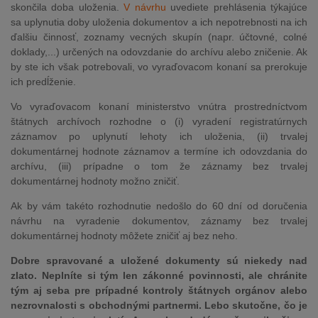
skončila doba uloženia.
V návrhu
uvediete prehlásenia týkajúce
sa uplynutia doby uloženia dokumentov a ich nepotrebnosti na ich
ďalšiu činnosť, zoznamy vecných skupín (napr. účtovné, colné
doklady,...) určených na odovzdanie do archívu alebo zničenie. Ak
by ste ich však potrebovali, vo vyraďovacom konaní sa prerokuje
ich predĺženie.
Vo vyraďovacom konaní ministerstvo vnútra prostredníctvom
štátnych archívoch rozhodne o (i) vyradení registratúrnych
záznamov po uplynutí lehoty ich uloženia, (ii) trvalej
dokumentárnej hodnote záznamov a termíne ich odovzdania do
archívu, (iii) prípadne o tom že záznamy bez trvalej
dokumentárnej hodnoty možno zničiť.
Ak by vám takéto rozhodnutie nedošlo do 60 dní od doručenia
návrhu na vyradenie dokumentov, záznamy bez trvalej
dokumentárnej hodnoty môžete zničiť aj bez neho.
Dobre spravované a uložené dokumenty sú niekedy nad
zlato. Neplníte si tým len zákonné povinnosti, ale chránite
tým aj seba pre prípadné kontroly štátnych orgánov alebo
nezrovnalosti s obchodnými partnermi. Lebo skutočne, čo je