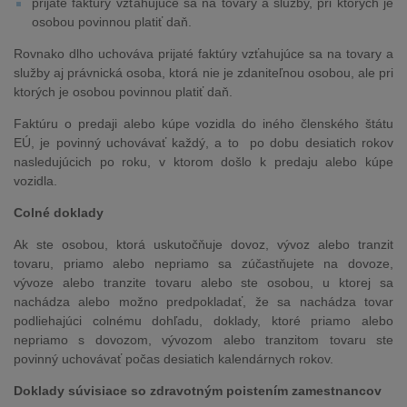
prijaté faktúry vzťahujúce sa na tovary a služby, pri ktorých je
osobou povinnou platiť daň.
Rovnako dlho uchováva prijaté faktúry vzťahujúce sa na tovary a
služby aj právnická osoba, ktorá nie je zdaniteľnou osobou, ale pri
ktorých je osobou povinnou platiť daň.
Faktúru o predaji alebo kúpe vozidla do iného členského štátu
EÚ, je povinný uchovávať každý, a to po dobu desiatich rokov
nasledujúcich po roku, v ktorom došlo k predaju alebo kúpe
vozidla.
Colné doklady
Ak ste osobou, ktorá uskutočňuje dovoz, vývoz alebo tranzit
tovaru, priamo alebo nepriamo sa zúčastňujete na dovoze,
vývoze alebo tranzite tovaru alebo ste osobou, u ktorej sa
nachádza alebo možno predpokladať, že sa nachádza tovar
podliehajúci colnému dohľadu, doklady, ktoré priamo alebo
nepriamo s dovozom, vývozom alebo tranzitom tovaru ste
povinný uchovávať počas desiatich kalendárnych rokov.
Doklady súvisiace so zdravotným poistením zamestnancov