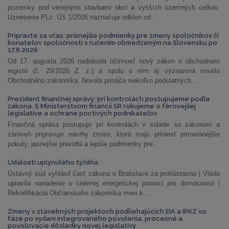
pozemky pod verejnými stavbami obcí a vyšších územných celkov.
Uznesenie PLz. ÚS 1/2026 naznačuje odklon od...
Pripravte sa včas: prísnejšie podmienky pre zmeny spoločníkov či
konateľov spoločnosti s ručením obmedzeným na Slovensku po
17.8.2026
Od 17. augusta 2026 nadobúda účinnosť nový zákon o obchodnom
registri (č. 29/2026 Z. z.) a spolu s ním aj významná novela
Obchodného zákonníka. Novela prináša niekoľko podstatných...
Prezident finančnej správy: pri kontrolách postupujeme podľa
zákona. S Ministerstvom financií SR rokujeme o férovejšej
legislatíve a ochrane poctivých podnikateľov
Finančná správa postupuje pri kontrolách v súlade so zákonom a
zároveň pripravuje návrhy zmien, ktoré majú priniesť primeranejšie
pokuty, jasnejšie pravidlá a lepšie podmienky pre...
Udalosti uplynulého týždňa
Ústavný súd vyhlásil časť zákona o Bratislave za protiústavnú | Vláda
upravila nariadenie o cielenej energetickej pomoci pre domácnosti |
Rekodifikácia Občianskeho zákonníka mieri k...
Zmeny v stavebných projektoch podliehajúcich EIA a IPKZ vo
fáze po vydaní integrovaného povolenia: procesné a
povoľovacie dôsledky novej legislatívy