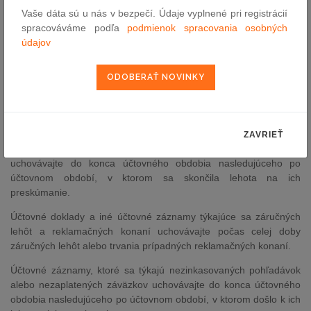
Vaše dáta sú u nás v bezpečí. Údaje vyplnené pri registrácií
K otázke dĺžky uchovávania mzdových listov slúžiacich ako
spracováváme podľa
podmienok spracovania osobných
účtovné záznamy si je nutné položiť otázky na aký účel ich v
údajov
účtovníctve používam a podľa toho ich uchovávať 5 alebo 10
rokov nasledujúcich po roku, ktorého sa dané dokumenty týkajú.
V prípade, že sa vaše účtovné záznamy týkajú správneho,
trestného konania, občianskeho súdneho alebo iného konania,
ktoré sa ešte neskončilo (nezabúdajte, že sú konania, ktorá sa
končia až po tom, ako sa súd vysporiada s mimoriadnymi
ZAVRIEŤ
opravnými prostriedkami, ak boli podané), účtovné záznamy
uchovávajte do konca účtovného obdobia nasledujúceho po
účtovnom období, v ktorom sa skončila lehota na ich
preskúmanie.
Účtovné doklady a iné účtovné záznamy týkajúce sa záručných
lehôt a reklamačných konaní uchovávajte počas celej doby
záručných lehôt alebo trvania prípadných reklamačných konaní.
Účtovné záznamy, ktoré sa týkajú nezinkasovaných pohľadávok
alebo nezaplatených záväzkov uchovávajte do konca účtovného
obdobia nasledujúceho po účtovnom období, v ktorom došlo k ich