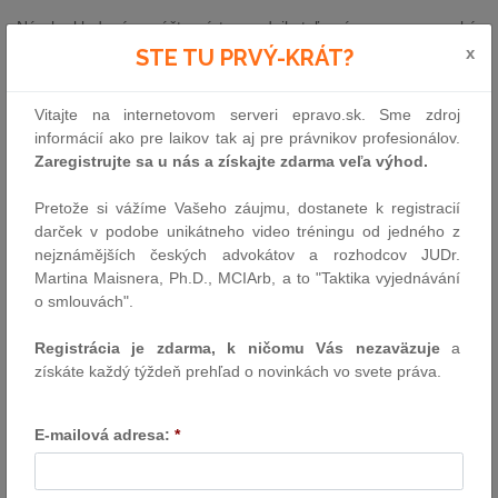
Nároky kladené na účtovníctvo podnikateľa sú pomerne vysoké,
rovnako aj požiadavka na jeho uchovávanie. Doba, počas ktorej
x
STE TU PRVÝ-KRÁT?
ste povinný uchovávať účtovné doklady trvá aj niekoľko rokov.
Päť rokov nasledujúcich po roku, ktorého sa dané dokumenty
Vitajte na internetovom serveri epravo.sk. Sme zdroj
týkajú, prípadne po roku, kedy sa použili tieto dokumenty, ste
informácií ako pre laikov tak aj pre právnikov profesionálov.
povinný uchovávať:
Zaregistrujte sa u nás a získajte zdarma veľa výhod.
účtovné doklady, účtovné knihy, zoznamy účtovných kníh,
Pretože si vážíme Vašeho záujmu, dostanete k registracií
zoznamy číselných znakov alebo iných symbolov a skratiek
darček v podobe unikátneho video tréningu od jedného z
použitých v účtovníctve, odpisový plán, inventúrne súpisy,
nejznámějších českých advokátov a rozhodcov JUDr.
inventarizačné zápisy, účtový rozvrh,
Martina Maisnera, Ph.D., MCIArb, a to "Taktika vyjednávání
účtovné záznamy, ktoré sú nositeľmi informácie týkajúcej sa
o smlouvách".
spôsobu vedenia účtovníctva a ktorými účtovná jednotka
dokladuje formu vedenia účtovníctva.
Registrácia je zdarma, k ničomu Vás nezaväzuje
a
získáte každý týždeň prehľad o novinkách vo svete práva.
Desať rokov nasledujúcich po roku, ktorého sa dané dokumenty
týkajú:
E-mailová adresa:
*
účtovná závierka, výkazy vybraných údajov z účtovných
závierok, výročná správa,
správa audítora.