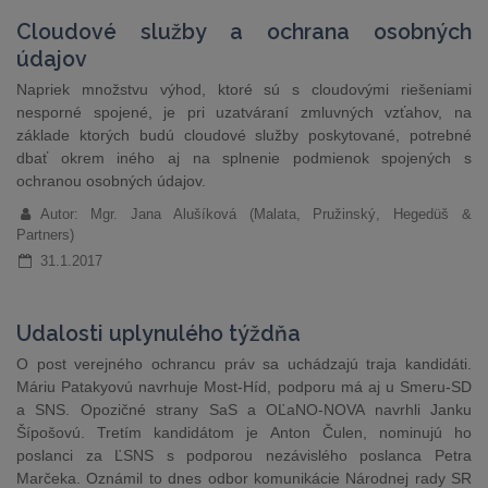
Cloudové služby a ochrana osobných
údajov
Napriek množstvu výhod, ktoré sú s cloudovými riešeniami
nesporné spojené, je pri uzatváraní zmluvných vzťahov, na
základe ktorých budú cloudové služby poskytované, potrebné
dbať okrem iného aj na splnenie podmienok spojených s
ochranou osobných údajov.
Autor: Mgr. Jana Alušíková (Malata, Pružinský, Hegedüš &
Partners)
31.1.2017
Udalosti uplynulého týždňa
O post verejného ochrancu práv sa uchádzajú traja kandidáti.
Máriu Patakyovú navrhuje Most-Híd, podporu má aj u Smeru-SD
a SNS. Opozičné strany SaS a OĽaNO-NOVA navrhli Janku
Šípošovú. Tretím kandidátom je Anton Čulen, nominujú ho
poslanci za ĽSNS s podporou nezávislého poslanca Petra
Marčeka. Oznámil to dnes odbor komunikácie Národnej rady SR