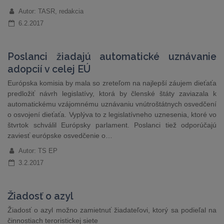
Autor: TASR, redakcia
6.2.2017
Poslanci žiadajú automatické uznávanie
adopcií v celej EÚ
Európska komisia by mala so zreteľom na najlepší záujem dieťaťa
predložiť návrh legislatívy, ktorá by členské štáty zaviazala k
automatickému vzájomnému uznávaniu vnútroštátnych osvedčení
o osvojení dieťaťa. Vyplýva to z legislatívneho uznesenia, ktoré vo
štvrtok schválil Európsky parlament. Poslanci tiež odporúčajú
zaviesť európske osvedčenie o…
Autor: TS EP
3.2.2017
Žiadosť o azyl
Žiadosť o azyl možno zamietnuť žiadateľovi, ktorý sa podieľal na
činnostiach teroristickej siete