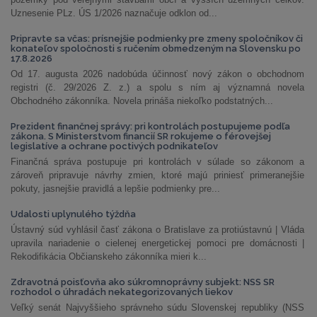
Uznesenie PLz. ÚS 1/2026 naznačuje odklon od...
Pripravte sa včas: prísnejšie podmienky pre zmeny spoločníkov či
konateľov spoločnosti s ručením obmedzeným na Slovensku po
17.8.2026
Od 17. augusta 2026 nadobúda účinnosť nový zákon o obchodnom
registri (č. 29/2026 Z. z.) a spolu s ním aj významná novela
Obchodného zákonníka. Novela prináša niekoľko podstatných...
Prezident finančnej správy: pri kontrolách postupujeme podľa
zákona. S Ministerstvom financií SR rokujeme o férovejšej
legislatíve a ochrane poctivých podnikateľov
Finančná správa postupuje pri kontrolách v súlade so zákonom a
zároveň pripravuje návrhy zmien, ktoré majú priniesť primeranejšie
pokuty, jasnejšie pravidlá a lepšie podmienky pre...
Udalosti uplynulého týždňa
Ústavný súd vyhlásil časť zákona o Bratislave za protiústavnú | Vláda
upravila nariadenie o cielenej energetickej pomoci pre domácnosti |
Rekodifikácia Občianskeho zákonníka mieri k...
Zdravotná poisťovňa ako súkromnoprávny subjekt: NSS SR
rozhodol o úhradách nekategorizovaných liekov
Veľký senát Najvyššieho správneho súdu Slovenskej republiky (NSS