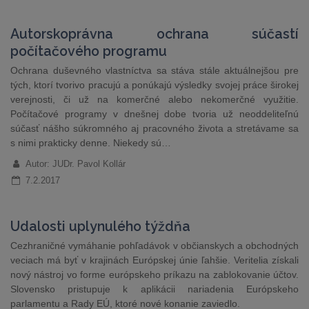
Autorskoprávna ochrana súčastí
počítačového programu
Ochrana duševného vlastníctva sa stáva stále aktuálnejšou pre
tých, ktorí tvorivo pracujú a ponúkajú výsledky svojej práce širokej
verejnosti, či už na komerčné alebo nekomerčné využitie.
Počítačové programy v dnešnej dobe tvoria už neoddeliteľnú
súčasť nášho súkromného aj pracovného života a stretávame sa
s nimi prakticky denne. Niekedy sú…
Autor: JUDr. Pavol Kollár
7.2.2017
Udalosti uplynulého týždňa
Cezhraničné vymáhanie pohľadávok v občianskych a obchodných
veciach má byť v krajinách Európskej únie ľahšie. Veritelia získali
nový nástroj vo forme európskeho príkazu na zablokovanie účtov.
Slovensko pristupuje k aplikácii nariadenia Európskeho
parlamentu a Rady EÚ, ktoré nové konanie zaviedlo.