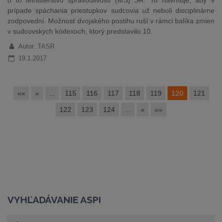
o to Ministerstvo spravodlivosti (MS) SR. To navrhuje, aby v
prípade spáchania priestupkov sudcovia už neboli disciplinárne
zodpovední. Možnosť dvojakého postihu ruší v rámci balíka zmien
v sudcovských kódexoch, ktorý predstavilo 10.
Autor: TASR
19.1.2017
««
«
...
115
116
117
118
119
120
121
122
123
124
...
»
»»
VYHĽADÁVANIE ASPI