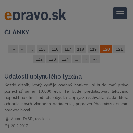
Menu
ČLÁNKY
««
«
...
115
116
117
118
119
120
121
122
123
124
...
»
»»
Udalosti uplynulého týždňa
Každý dlžník, ktorý využije osobný bankrot, si bude mať právo
ponechať sumu 10.000 eur. Tá bude predstavovať takzvanú
nepostihnuteľnú hodnotu obydlia. Jej výšku schválila vláda, ktorá
odobrila návrh vládneho nariadenia, pripraveného ministerstvom
spravodlivosti.
Autor: TASR, redakcia
20.2.2017