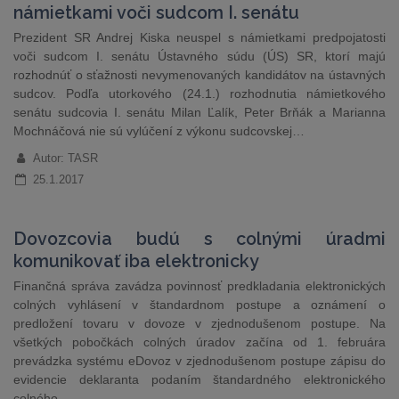
námietkami voči sudcom I. senátu
Prezident SR Andrej Kiska neuspel s námietkami predpojatosti
voči sudcom I. senátu Ústavného súdu (ÚS) SR, ktorí majú
rozhodnúť o sťažnosti nevymenovaných kandidátov na ústavných
sudcov. Podľa utorkového (24.1.) rozhodnutia námietkového
senátu sudcovia I. senátu Milan Ľalík, Peter Brňák a Marianna
Mochnáčová nie sú vylúčení z výkonu sudcovskej…
Autor: TASR
25.1.2017
Dovozcovia budú s colnými úradmi
komunikovať iba elektronicky
Finančná správa zavádza povinnosť predkladania elektronických
colných vyhlásení v štandardnom postupe a oznámení o
predložení tovaru v dovoze v zjednodušenom postupe. Na
všetkých pobočkách colných úradov začína od 1. februára
prevádzka systému eDovoz v zjednodušenom postupe zápisu do
evidencie deklaranta podaním štandardného elektronického
colného…