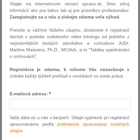
Vitajte na internetovom serveri epravo.sk. Sme zdroj
16.2.2017
informácií ako pre laikov tak aj pre právnikov profesionálov.
Zaregistrujte sa u nás a získajte zdarma veľa výhod.
Konferencia o trestnej zodpovednosti
Pretože si vážíme Vašeho záujmu, dostanete k registracií
právnických osôb
darček v podobe unikátneho video tréningu od jedného z
nejznámějších českých advokátov a rozhodcov JUDr.
Ústrednou témou konferencie o trestnej zodpovednosti
Martina Maisnera, Ph.D., MCIArb, a to "Taktika vyjednávání
právnických osôb bude najmä komplexná analýza
o smlouvách".
hmotnoprávnych a procesnoprávnych ustanovení zákona o
trestnej zodpovednosti právnických osôb v Slovenskej republike,
Registrácia je zdarma, k ničomu Vás nezaväzuje
a
ktorý nadobudol účinnosť dňa 1.7.2016.
získáte každý týždeň prehľad o novinkách vo svete práva.
Autor: Miroslav Chochola
14.2.2017
E-mailová adresa:
*
Udalosti uplynulého týždňa
Podmienky fungovania registra partnerov verejného sektora sa
Vaše dáta sú u nás v bezpečí. Údaje vyplnené pri registrácií
upravia. Výnimku dostane Národná banka Slovenska (NBS) a
spracováváme podľa
podmienok spracovania osobných
Agentúra pre riadenie dlhu a likvidity (ARDAL),a to pre výkon ich
údajov
pôsobnosti. Postará sa o to rýchla novela zákona o registri