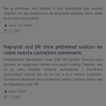
Nie je potrebné, aby žiadateľ o azyl teroristické činy osobne
spáchal, ani aby podnecoval na spáchanie takýchto činov alebo
sa na nich inak podieľal
Autor: TS CURIA
2.2.2017
Najvyšší súd SR chce pritiahnuť sudcov na
voľné miesta častejšími odmenami
Predsedníčka Najvyššieho súdu (NS) SR Daniela Švecová chce
výnimku na vyplácanie odmien pre svojich sudcov. Navrhla, aby
sa jej súdu netýkalo súčasné obmedzenie v priznávaní
sudcovských odmien iba raz za rok, a to v mesiaci november.
Častejšími odmenami chce motivovať sudcov z nižších súdov, aby
na Najvyššom súde SR…
Autor: TASR
1.2.2017