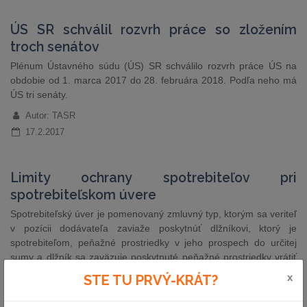
ÚS SR schválil rozvrh práce so zložením
troch senátov
Plénum Ústavného súdu (ÚS) SR schválilo rozvrh práce ÚS na
obdobie od 1. marca 2017 do 28. februára 2018. Podľa neho má
ÚS tri senáty.
Autor: TASR
17.2.2017
Limity ochrany spotrebiteľov pri
spotrebiteľskom úvere
Spotrebiteľský úver je pomenovaný zmluvný typ, ktorým sa veriteľ
v pozícii dodávateľa zaviaže poskytnúť dlžníkovi, ktorý je
spotrebiteľom, peňažné prostriedky v jeho prospech do určitej
sumy a dlžník sa zaväzuje poskytnuté peňažné prostriedky vrátiť
a zaplatiť úroky. Na to, aby sa spotrebitelia mohli rozhodnúť na
x
STE TU PRVÝ-KRÁT?
základe úplnej znalosti veci, mali…
Autor: Mgr. Peter Lánik (Malata, Pružinský, Hegedüš & Partners)