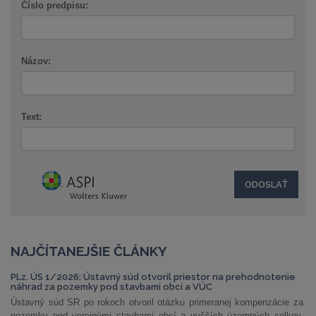
Číslo predpisu:
Názov:
Text:
NAJČÍTANEJŠIE ČLÁNKY
PLz. ÚS 1/2026: Ústavný súd otvoril priestor na prehodnotenie
náhrad za pozemky pod stavbami obcí a VÚC
Ústavný súd SR po rokoch otvoril otázku primeranej kompenzácie za
pozemky pod verejnými stavbami obcí a vyšších územných celkov.