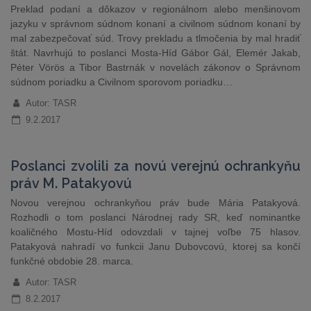
Preklad podaní a dôkazov v regionálnom alebo menšinovom
jazyku v správnom súdnom konaní a civilnom súdnom konaní by
mal zabezpečovať súd. Trovy prekladu a tlmočenia by mal hradiť
štát. Navrhujú to poslanci Mosta-Híd Gábor Gál, Elemér Jakab,
Péter Vörös a Tibor Bastrnák v novelách zákonov o Správnom
súdnom poriadku a Civilnom sporovom poriadku…
Autor: TASR
9.2.2017
Poslanci zvolili za novú verejnú ochrankyňu
práv M. Patakyovú
Novou verejnou ochrankyňou práv bude Mária Patakyová.
Rozhodli o tom poslanci Národnej rady SR, keď nominantke
koaličného Mostu-Híd odovzdali v tajnej voľbe 75 hlasov.
Patakyová nahradí vo funkcii Janu Dubovcovú, ktorej sa končí
funkčné obdobie 28. marca.
Autor: TASR
8.2.2017