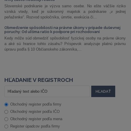
Slovenské podnikanie je výzva samo osebe. No ešte väčšie riziko
vzniká vtedy, keď je súkromný majetok a podnikanie „v jednej
peňaženke“. Rozvod spoločníka, úmrtie, exekúcia či...
Obmedzenie spôsobilosti na právne úkony v prípade duševnej
poruchy: Od ultima ratio k podpore pri rozhodovaní
Kedy môže súd obmedziť spôsobilosť fyzickej osoby na právne úkony
a aké sú hranice tohto zásahu? Príspevok analyzuje platnú právnu
úpravu podľa § 10 Občianskeho zákonníka,...
HĽADANIE V REGISTROCH
Obchodný register podľa firmy
Obchodný register podľa IČO
Obchodný register podľa mena
Register úpadcov podľa firmy