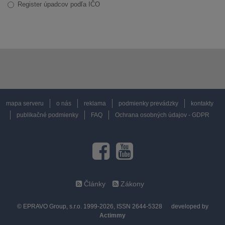
Register úpadcov podľa IČO
mapa serveru
o nás
reklama
podmienky prevádzky
kontakty
publikačné podmienky
FAQ
Ochrana osobných údajov - GDPR
Články
Zákony
© EPRAVO Group, s.r.o. 1999-2026, ISSN 2644-5328
developed by
Actimmy