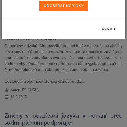
partnerov verejného sektora, ktorú schválila vláda.
Autor: TASR, redakcia
13.2.2017
ZAVRIEŤ
Humanitárne vízum
Generálny advokát Mengozziho dospel k záveru, že členské štáty
majú povinnosť udeliť humanitárne vízum, ak existujú závažné a
preukázané dôvody domnievať sa, že neudelením takéhoto víza
budú osoby hľadajúce medzinárodnú ochranu vystavené mučeniu
či inému neľudskému alebo ponižujúcemu zaobchádzaniu
Existencia alebo neexistencia väzieb medzi…
Autor: TS CURIA
10.2.2017
Zmeny v používaní jazyka v konaní pred
súdmi plénum podporuje