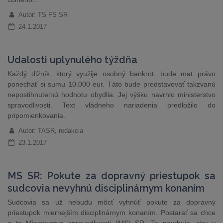
Autor: TS FS SR
24.1.2017
Udalosti uplynulého týždňa
Každý dlžník, ktorý využije osobný bankrot, bude mať právo
ponechať si sumu 10.000 eur. Táto bude predstavovať takzvanú
nepostihnuteľnú hodnotu obydlia. Jej výšku navrhlo ministerstvo
spravodlivosti. Text vládneho nariadenia predložilo do
pripomienkovania.
Autor: TASR, redakcia
23.1.2017
MS SR: Pokute za dopravný priestupok sa
sudcovia nevyhnú disciplinárnym konaním
Sudcovia sa už nebudú môcť vyhnúť pokute za dopravný
priestupok miernejším disciplinárnym konaním. Postarať sa chce