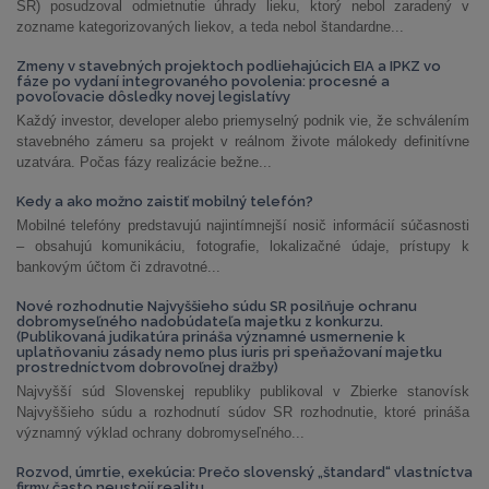
SR) posudzoval odmietnutie úhrady lieku, ktorý nebol zaradený v
zozname kategorizovaných liekov, a teda nebol štandardne...
Zmeny v stavebných projektoch podliehajúcich EIA a IPKZ vo
fáze po vydaní integrovaného povolenia: procesné a
povoľovacie dôsledky novej legislatívy
Každý investor, developer alebo priemyselný podnik vie, že schválením
stavebného zámeru sa projekt v reálnom živote málokedy definitívne
uzatvára. Počas fázy realizácie bežne...
Kedy a ako možno zaistiť mobilný telefón?
Mobilné telefóny predstavujú najintímnejší nosič informácií súčasnosti
– obsahujú komunikáciu, fotografie, lokalizačné údaje, prístupy k
bankovým účtom či zdravotné...
Nové rozhodnutie Najvyššieho súdu SR posilňuje ochranu
dobromyseľného nadobúdateľa majetku z konkurzu.
(Publikovaná judikatúra prináša významné usmernenie k
uplatňovaniu zásady nemo plus iuris pri speňažovaní majetku
prostredníctvom dobrovoľnej dražby)
Najvyšší súd Slovenskej republiky publikoval v Zbierke stanovísk
Najvyššieho súdu a rozhodnutí súdov SR rozhodnutie, ktoré prináša
významný výklad ochrany dobromyseľného...
Rozvod, úmrtie, exekúcia: Prečo slovenský „štandard“ vlastníctva
firmy často neustojí realitu