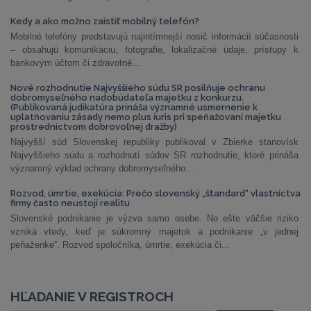
Kedy a ako možno zaistiť mobilný telefón?
Mobilné telefóny predstavujú najintímnejší nosič informácií súčasnosti
– obsahujú komunikáciu, fotografie, lokalizačné údaje, prístupy k
bankovým účtom či zdravotné...
Nové rozhodnutie Najvyššieho súdu SR posilňuje ochranu
dobromyseľného nadobúdateľa majetku z konkurzu.
(Publikovaná judikatúra prináša významné usmernenie k
uplatňovaniu zásady nemo plus iuris pri speňažovaní majetku
prostredníctvom dobrovoľnej dražby)
Najvyšší súd Slovenskej republiky publikoval v Zbierke stanovísk
Najvyššieho súdu a rozhodnutí súdov SR rozhodnutie, ktoré prináša
významný výklad ochrany dobromyseľného...
Rozvod, úmrtie, exekúcia: Prečo slovenský „štandard“ vlastníctva
firmy často neustojí realitu
Slovenské podnikanie je výzva samo osebe. No ešte väčšie riziko
vzniká vtedy, keď je súkromný majetok a podnikanie „v jednej
peňaženke“. Rozvod spoločníka, úmrtie, exekúcia či...
HĽADANIE V REGISTROCH