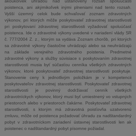
akoukoľvek úhradou nad ustanovený rozsah spoluúčasti
poistenca, ani akýmikoľvek inými plneniami nad tento rozsah.
Vyšší územný celok bude schvaľovať zoznam zdravotných
výkonov, pri ktorých môže poskytovateľ zdravotnej starostlivosti
pri poskytovaní zdravotnej starostlivosti vyžadovať spoluúčasť
poistenca. Ide o zdravotné výkony uvedené v nariadení vlády SR
č. 777/2004 Z. z., ktorým sa vydáva Zoznam chorôb, pri ktorých
sa zdravotné výkony čiastočne uhrádzajú alebo sa neuhrádzajú
na základe verejného zdravotného poistenia. Predmetné
zdravotné výkony a služby súvisiace s poskytovaním zdravotnej
starostlivosti musia byť súčasťou cenníka všetkých zdravotných
výkonov, ktoré poskytovateľ zdravotnej starostlivosti poskytuje.
Stanovenie ceny k jednotlivým položkám je v kompetencii
poskytovateľov zdravotnej starostlivosti. Poskytovateľ zdravotnej
starostlivosti je povinný dodržiavať cenník všetkých
zdravotníckych výkonov, ktorý musí byť umiestnený vo vstupných
priestoroch alebo v priestoroch čakárne. Poskytovateľ zdravotnej
starostlivosti, s ktorým má zdravotná poisťovňa uzatvorenú
zmluvu, môže od poistenca požadovať úhradu za nadštandardný
pobyt v zdravotníckom zariadení ústavnej starostlivosti len ak
poistenec o nadštandardný pobyt písomne požiadal.