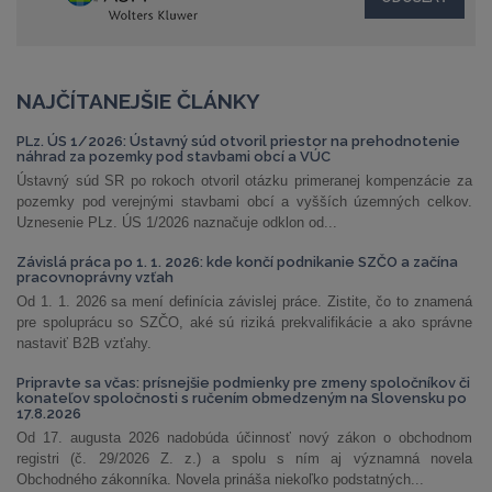
NAJČÍTANEJŠIE ČLÁNKY
PLz. ÚS 1/2026: Ústavný súd otvoril priestor na prehodnotenie
náhrad za pozemky pod stavbami obcí a VÚC
Ústavný súd SR po rokoch otvoril otázku primeranej kompenzácie za
pozemky pod verejnými stavbami obcí a vyšších územných celkov.
Uznesenie PLz. ÚS 1/2026 naznačuje odklon od...
Závislá práca po 1. 1. 2026: kde končí podnikanie SZČO a začína
pracovnoprávny vzťah
Od 1. 1. 2026 sa mení definícia závislej práce. Zistite, čo to znamená
pre spoluprácu so SZČO, aké sú riziká prekvalifikácie a ako správne
nastaviť B2B vzťahy.
Pripravte sa včas: prísnejšie podmienky pre zmeny spoločníkov či
konateľov spoločnosti s ručením obmedzeným na Slovensku po
17.8.2026
Od 17. augusta 2026 nadobúda účinnosť nový zákon o obchodnom
registri (č. 29/2026 Z. z.) a spolu s ním aj významná novela
Obchodného zákonníka. Novela prináša niekoľko podstatných...