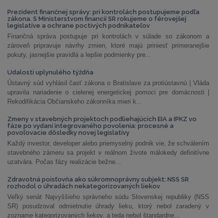
Prezident finančnej správy: pri kontrolách postupujeme podľa
zákona. S Ministerstvom financií SR rokujeme o férovejšej
legislatíve a ochrane poctivých podnikateľov
Finančná správa postupuje pri kontrolách v súlade so zákonom a
zároveň pripravuje návrhy zmien, ktoré majú priniesť primeranejšie
pokuty, jasnejšie pravidlá a lepšie podmienky pre...
Udalosti uplynulého týždňa
Ústavný súd vyhlásil časť zákona o Bratislave za protiústavnú | Vláda
upravila nariadenie o cielenej energetickej pomoci pre domácnosti |
Rekodifikácia Občianskeho zákonníka mieri k...
Zmeny v stavebných projektoch podliehajúcich EIA a IPKZ vo
fáze po vydaní integrovaného povolenia: procesné a
povoľovacie dôsledky novej legislatívy
Každý investor, developer alebo priemyselný podnik vie, že schválením
stavebného zámeru sa projekt v reálnom živote málokedy definitívne
uzatvára. Počas fázy realizácie bežne...
Zdravotná poisťovňa ako súkromnoprávny subjekt: NSS SR
rozhodol o úhradách nekategorizovaných liekov
Veľký senát Najvyššieho správneho súdu Slovenskej republiky (NSS
SR) posudzoval odmietnutie úhrady lieku, ktorý nebol zaradený v
zozname kategorizovaných liekov, a teda nebol štandardne...