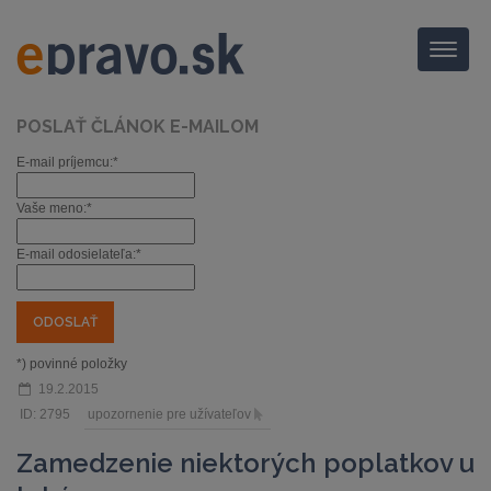
Menu
POSLAŤ ČLÁNOK E-MAILOM
E-mail príjemcu:*
Vaše meno:*
E-mail odosielateľa:*
*) povinné položky
19.2.2015
ID: 2795
upozornenie pre užívateľov
Zamedzenie niektorých poplatkov u