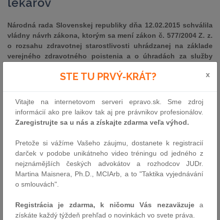
lekárov
Národná rada Slovenskej republiky dňa 12.02.2015 schválila
vládny návrh zákona, ktorým sa mení zákon č. 577/2004 Z. z.
o rozsahu zdravotnej starostlivosti uhrádzanej na základe
verejného zdravotného poistenia a o úhradách za služby
súvisiace s poskytovaním zdravotnej starostlivosti v znení
x
STE TU PRVÝ-KRÁT?
neskorších predpisov, zákon č. 576/2004 Z. z. o zdravotnej
starostlivosti, službách súvisiacich s poskytovaním
zdravotnej starostlivosti o zmene a doplnení niektorých
Vitajte na internetovom serveri epravo.sk. Sme zdroj
zákonov v znení neskorších predpisov a zákon č. 578/2004 Z.
informácií ako pre laikov tak aj pre právnikov profesionálov.
z. o poskytovateľoch zdravotnej starostlivosti,
Zaregistrujte sa u nás a získajte zdarma veľa výhod.
zdravotníckych pracovníkov, stavovských organizáciách v
zdravotníctve a o zmene a doplnení niektorých zákonov v
Pretože si vážíme Vašeho záujmu, dostanete k registracií
znení neskorších predpisov (ďalej len ako „novela“).
darček v podobe unikátneho video tréningu od jedného z
nejznámějších českých advokátov a rozhodcov JUDr.
Martina Maisnera, Ph.D., MCIArb, a to "Taktika vyjednávání
o smlouvách".
Registrácia je zdarma, k ničomu Vás nezaväzuje
a
získáte každý týždeň prehľad o novinkách vo svete práva.