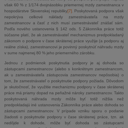
však 60 % z 1/174 dvojnásobku priemernej mzdy zamestnanca v
hospodárstve Slovenskej republiky
[7]
. Poskytovaná podpora však
nepokrýva celkové náklady zamestnávateľa na mzdy
zamestnancov a časť z nich musí zamestnávateľ znášať sám.
Podľa nového ustanovenia § 142 ods. 5 Zákonníka práce totiž
súčasne platí, že ak z
amestnávateľ mechanizmus predpokladaný
zákonom o podpore v čase skrátenej práce využije (a podporu aj
reálne získa), zamestnancovi je povinný poskytnúť náhradu mzdy
v sume najmenej 80 % jeho priemerného zárobku.
Jednou z podmienok poskytnutia podpory je aj dohoda so
zástupcami zamestnancov (alebo s konkrétnym zamestnancom,
ak u zamestnávateľa zástupcovia zamestnancov nepôsobia) o
tom, že zamestnávateľ o poskytnutie podpory požiada. Dôvodom
je skutočnosť, že využitie mechanizmu podpory v čase skrátenej
práce má priamy dopad na peňažné nároky zamestnancov. Takto
poskytovaná náhrada mzdy môže byť totiž nižšia než
predpokladajú iné ustanovenia Zákonníka práce alebo dohoda so
zástupcami zamestnancov. V prípade vzniku sporu o podanie
žiadosti o poskytnutie podpory v čase skrátenej práce, tzn. ak
nedôjde k dohode, môže byť dohoda so zástupcami