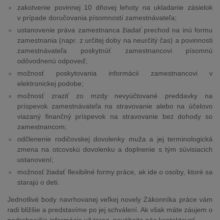
zakotvenie povinnej 10 dňovej lehoty na ukladanie zásielok
v prípade doručovania písomností zamestnávateľa;
ustanovenie práva zamestnanca žiadať prechod na inú formu
zamestnania (napr. z určitej doby na neurčitý čas) a povinnosti
zamestnávateľa poskytnúť zamestnancovi písomnú
odôvodnenú odpoveď;
možnosť poskytovania informácií zamestnancovi v
elektronickej podobe;
možnosť zraziť zo mzdy nevyúčtované preddavky na
príspevok zamestnávateľa na stravovanie alebo na účelovo
viazaný finančný príspevok na stravovanie bez dohody so
zamestnancom;
odčlenenie rodičovskej dovolenky muža a jej terminologická
zmena na otcovskú dovolenku a doplnenie s tým súvisiacich
ustanovení;
možnosť žiadať flexibilné formy práce, ak ide o osoby, ktoré sa
starajú o deti.
Jednotlivé body navrhovanej veľkej novely Zákonníka práce vám
radi bližšie a predstavíme po jej schválení. Ak však máte záujem o