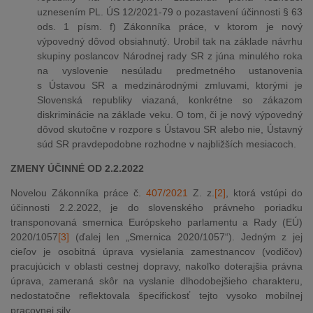
uznesením PL. ÚS 12/2021-79 o pozastavení účinnosti § 63
ods. 1 písm. f) Zákonníka práce, v ktorom je nový
výpovedný dôvod obsiahnutý. Urobil tak na základe návrhu
skupiny poslancov Národnej rady SR z júna minulého roka
na vyslovenie nesúladu predmetného ustanovenia
s Ústavou SR a medzinárodnými zmluvami, ktorými je
Slovenská republiky viazaná, konkrétne so zákazom
diskriminácie na základe veku. O tom, či je nový výpovedný
dôvod skutočne v rozpore s Ústavou SR alebo nie, Ústavný
súd SR pravdepodobne rozhodne v najbližších mesiacoch.
ZMENY ÚČINNÉ OD 2.2.2022
Novelou Zákonníka práce č.
407/2021
Z. z.
[2]
, ktorá vstúpi do
účinnosti 2.2.2022, je do slovenského právneho poriadku
transponovaná smernica Európskeho parlamentu a Rady (EÚ)
2020/1057
[3]
(ďalej len „Smernica 2020/1057“). Jedným z jej
cieľov je osobitná úprava vysielania zamestnancov (vodičov)
pracujúcich v oblasti cestnej dopravy, nakoľko doterajšia právna
úprava, zameraná skôr na vyslanie dlhodobejšieho charakteru,
nedostatočne reflektovala špecifickosť tejto vysoko mobilnej
pracovnej sily.