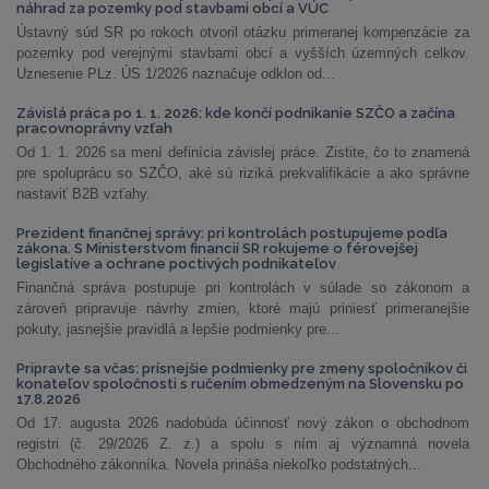
náhrad za pozemky pod stavbami obcí a VÚC
Ústavný súd SR po rokoch otvoril otázku primeranej kompenzácie za
pozemky pod verejnými stavbami obcí a vyšších územných celkov.
Uznesenie PLz. ÚS 1/2026 naznačuje odklon od...
Závislá práca po 1. 1. 2026: kde končí podnikanie SZČO a začína
pracovnoprávny vzťah
Od 1. 1. 2026 sa mení definícia závislej práce. Zistite, čo to znamená
pre spoluprácu so SZČO, aké sú riziká prekvalifikácie a ako správne
nastaviť B2B vzťahy.
Prezident finančnej správy: pri kontrolách postupujeme podľa
zákona. S Ministerstvom financií SR rokujeme o férovejšej
legislatíve a ochrane poctivých podnikateľov
Finančná správa postupuje pri kontrolách v súlade so zákonom a
zároveň pripravuje návrhy zmien, ktoré majú priniesť primeranejšie
pokuty, jasnejšie pravidlá a lepšie podmienky pre...
Pripravte sa včas: prísnejšie podmienky pre zmeny spoločníkov či
konateľov spoločnosti s ručením obmedzeným na Slovensku po
17.8.2026
Od 17. augusta 2026 nadobúda účinnosť nový zákon o obchodnom
registri (č. 29/2026 Z. z.) a spolu s ním aj významná novela
Obchodného zákonníka. Novela prináša niekoľko podstatných...