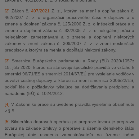
[2]
Zákon č.
407/2021
Z. z., ktorým sa mení a dopĺňa zákon č.
462/2007 Z. z. o organizácii pracovného času v doprave a o
zmene a doplnení zákona č. 125/2006 Z. z. o inšpekcii práce a o
zmene a doplnení zákona č. 82/2005 Z. z. o nelegálnej práci a
nelegálnom zamestnávaní a o zmene a doplnení niektorých
zákonov v znení zákona č. 309/2007 Z. z. v znení neskorších
predpisov a ktorým sa menia a dopĺňajú niektoré zákony.
[3]
Smernica Európskeho parlamentu a Rady (EÚ) 2020/1057z
15. júla 2020, ktorou sa stanovujú špecifické pravidlá vo vzťahu k
smernici 96/71/ES a smernici 2014/67/EÚ pre vysielanie vodičov v
odvetví cestnej dopravy a ktorou sa mení smernica 2006/22/ES,
pokiaľ ide o požiadavky týkajúce sa dodržiavania predpisov, a
nariadenie (EÚ) č. 1024/2012.
[4]
V Zákonníku práce sú uvedené pravidlá vysielania obsiahnuté
v § 5.
[5]
Bilaterálna dopravná operácia pri preprave tovaru je preprava
tovaru na základe zmluvy o preprave z územia členského štátu
Európskej únie usadenia zamestnávateľa na územie iného