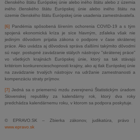
členského štátu Európskej únie alebo iného štátu alebo z územia
iného členského štátu Európskej únie alebo iného štátu na
územie členského štátu Európskej únie usadenia zamestnávateľa.
[6]
Pandémia spôsobená šírením ochorenia COVID-19 a s tým
spojená ekonomická kríza je síce hlavným, zďaleka však nie
jediným dôvodom prijatia zákona o podpore v čase skrátenej
práce. Ako uvádza aj dôvodová správa ďalšími takýmito dôvodmi
sú napr. postupné zavádzanie stálych nástrojov "skrátenej práce"
vo všetkých krajinách Európskej únie, ktorý sa tak stávajú
kritériom konkurencieschopnosti krajiny, ako aj tlak Európskej únie
na zavádzanie trvalých nástrojov na udržanie zamestnanosti a
kompenzáciu straty príjmov.
[7]
Jedná sa o priemernú mzdu zverejnenú Štatistickým úradom
Slovenskej republiky za kalendárny rok, ktorý dva roky
predchádza kalendárnemu roku, v ktorom sa podpora poskytuje.
© EPRAVO.SK – Zbierka zákonov, judikatúra, právo |
www.epravo.sk