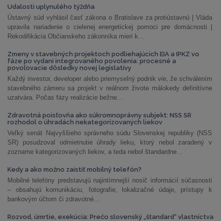
Udalosti uplynulého týždňa
Ústavný súd vyhlásil časť zákona o Bratislave za protiústavnú | Vláda
upravila nariadenie o cielenej energetickej pomoci pre domácnosti |
Rekodifikácia Občianskeho zákonníka mieri k...
Zmeny v stavebných projektoch podliehajúcich EIA a IPKZ vo
fáze po vydaní integrovaného povolenia: procesné a
povoľovacie dôsledky novej legislatívy
Každý investor, developer alebo priemyselný podnik vie, že schválením
stavebného zámeru sa projekt v reálnom živote málokedy definitívne
uzatvára. Počas fázy realizácie bežne...
Zdravotná poisťovňa ako súkromnoprávny subjekt: NSS SR
rozhodol o úhradách nekategorizovaných liekov
Veľký senát Najvyššieho správneho súdu Slovenskej republiky (NSS
SR) posudzoval odmietnutie úhrady lieku, ktorý nebol zaradený v
zozname kategorizovaných liekov, a teda nebol štandardne...
Kedy a ako možno zaistiť mobilný telefón?
Mobilné telefóny predstavujú najintímnejší nosič informácií súčasnosti
– obsahujú komunikáciu, fotografie, lokalizačné údaje, prístupy k
bankovým účtom či zdravotné...
Rozvod, úmrtie, exekúcia: Prečo slovenský „štandard“ vlastníctva