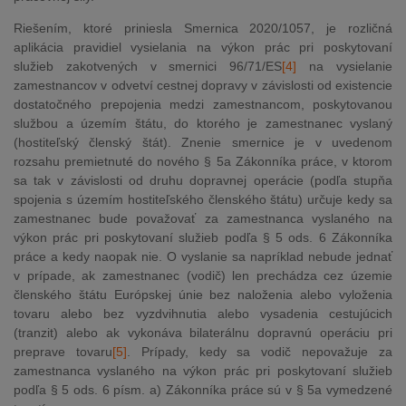
Riešením, ktoré priniesla Smernica 2020/1057, je rozličná
aplikácia pravidiel vysielania na výkon prác pri poskytovaní
služieb zakotvených v smernici 96/71/ES
[4]
na vysielanie
zamestnancov v odvetví cestnej dopravy v závislosti od existencie
dostatočného prepojenia medzi zamestnancom, poskytovanou
službou a územím štátu, do ktorého je zamestnanec vyslaný
(hostiteľský členský štát). Znenie smernice je v uvedenom
rozsahu premietnuté do nového § 5a Zákonníka práce, v ktorom
sa tak v závislosti od druhu dopravnej operácie (podľa stupňa
spojenia s územím hostiteľského členského štátu) určuje kedy sa
zamestnanec bude považovať za zamestnanca vyslaného na
výkon prác pri poskytovaní služieb podľa § 5 ods. 6 Zákonníka
práce a kedy naopak nie. O vyslanie sa napríklad nebude jednať
v prípade, ak zamestnanec (vodič) len prechádza cez územie
členského štátu Európskej únie bez naloženia alebo vyloženia
tovaru alebo bez vyzdvihnutia alebo vysadenia cestujúcich
(tranzit) alebo ak vykonáva bilaterálnu dopravnú operáciu pri
preprave tovaru
[5]
. Prípady, kedy sa vodič nepovažuje za
zamestnanca vyslaného na výkon prác pri poskytovaní služieb
podľa § 5 ods. 6 písm. a) Zákonníka práce sú v § 5a vymedzené