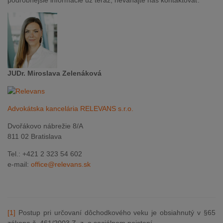
podrobnejšie informácie už teraz, neváhajte nás kontaktovať.
JUDr. Miroslava Zelenáková
Advokátska kancelária RELEVANS s.r.o.
Dvořákovo nábrežie 8/A
811 02 Bratislava
Tel.: +421 2 323 54 602
e-mail:
office@relevans.sk
[1]
Postup pri určovaní dôchodkového veku je obsiahnutý v §65
zákona č. 461/2003 Z. z. o sociálnom poistení.