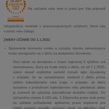
Na začiatok roka sme si preto pre Vás pripravili
rekapituláciu noviniek v pracovnoprávnych vzťahoch, ktoré nás
v tomto roku čakajú.
ZMENY ÚČINNÉ OD 1.1.2022
Spresnenie momentu vzniku a rozsahu nároku zamestnanca
trvalo starajúceho sa o dieťa na dodatočnú dovolenku
Hoci nárok na dovolenku v trvaní najmenej 5 týždňov má
zamestnanec, ktorý sa trvale stará o dieťa, už od 1.1.2020,
zákon dosiaľ explicitne neriešil rozsah tejto dovolenky
v prípade, že sa zamestnanec nestaral o dieťa počas
celého kalendárneho roka (napr. v prípade, ak dieťa
dosiahne v príslušnom kalendárnom roku plnoletosť alebo
je zverené do výlučnej starostlivosti druhého rodiča). Do
súčasného znenia § 103 ods. 2 Zákonníka práce bolo preto
na základe požiadaviek aplikačnej praxe doplnené pre
takéto prípady pravidlo určujúce nárok na alikvótnu časť