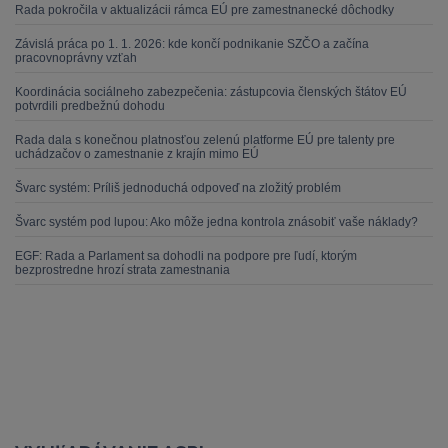
Rada pokročila v aktualizácii rámca EÚ pre zamestnanecké dôchodky
Závislá práca po 1. 1. 2026: kde končí podnikanie SZČO a začína
pracovnoprávny vzťah
Koordinácia sociálneho zabezpečenia: zástupcovia členských štátov EÚ
potvrdili predbežnú dohodu
Rada dala s konečnou platnosťou zelenú platforme EÚ pre talenty pre
uchádzačov o zamestnanie z krajín mimo EÚ
Švarc systém: Príliš jednoduchá odpoveď na zložitý problém
Švarc systém pod lupou: Ako môže jedna kontrola znásobiť vaše náklady?
EGF: Rada a Parlament sa dohodli na podpore pre ľudí, ktorým
bezprostredne hrozí strata zamestnania