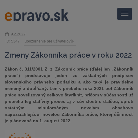
Menu
9.2.2022
ID: 5347
upozornenie pre užívateľov
Zmeny Zákonníka práce v roku 2022
Zákon č. 311/2001 Z. z. Zákonník práce (ďalej len „Zákonník
práce“) predstavuje jeden zo základných predpisov
slovenského právneho poriadku a ako taký je pravidelne
menený a dopĺňaný. Len v priebehu roka 2021 bol Zákonník
práce novelizovaný celkovo štyrikrát, pričom v súčasnosti už
prebieha legislatívny proces aj v súvislosti s ďalšou, oproti
ostatným minuloročným novelám obsahovo
najrozsiahlejšou, novelou Zákonníka práce, ktorej účinnosť
je plánovaná na 1. august 2022.