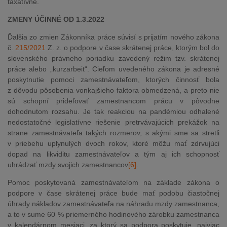
taxatívne.
ZMENY ÚČINNÉ OD 1.3.2022
Ďalšia zo zmien Zákonníka práce súvisí s prijatím nového zákona
č.
215/2021
Z. z. o podpore v čase skrátenej práce, ktorým bol do
slovenského právneho poriadku zavedený režim tzv. skrátenej
práce alebo „kurzarbeit“. Cieľom uvedeného zákona je adresné
poskytnutie pomoci zamestnávateľom, ktorých činnosť bola
z dôvodu pôsobenia vonkajšieho faktora obmedzená, a preto nie
sú schopní prideľovať zamestnancom prácu v pôvodne
dohodnutom rozsahu. Je tak reakciou na pandémiou odhalené
nedostatočné legislatívne riešenie pretrvávajúcich prekážok na
strane zamestnávateľa takých rozmerov, s akými sme sa stretli
v priebehu uplynulých dvoch rokov, ktoré môžu mať zdrvujúci
dopad na likviditu zamestnávateľov a tým aj ich schopnosť
uhrádzať mzdy svojich zam
estnancov
[6]
.
Pomoc poskytovaná zamestnávateľom na základe zákona o
podpore v čase skrátenej práce bude mať podobu čiastočnej
úhrady nákladov zamestnávateľa na náhradu mzdy zamestnanca,
a to v sume 60 % priemerného hodinového zárobku zamestnanca
v kalendárnom mesiaci, za ktorý sa podpora poskytuje, najviac