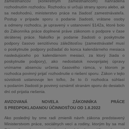
zamestnancov (konkrétnym zamestnancom) nahradená
rozhodnutím rozhodcu. Rozhodcu si určujú strany sporu alebo, ak
sa nedohodnú, ministerstvo práce na žiadosť zamestnávateľa.
Postup v prípade sporu o podanie žiadosti, vrátane osoby
a odmeny rozhodcu, je upravený v ustanovení §142a, ktoré bolo
do Zákonníka práce doplnené práve zákonom o podpore v čase
skrátenej práce. Nakoľko je podanie žiadosti o poskytnutie
podpory časovo senzitívnou záležitosťou (zamestnávateľ musí
o poskytnutie podpory požiadať do konca kalendárneho mesiaca
nasledujúceho po kalendárnom mesiaci, za ktorý žiada o
poskytnutie podpory), ako nedostatok novoprijatej úpravy
vnímame absenciu určenia časového rámca, v ktorom je
rozhodca povinný prijať rozhodnutie o riešení sporu. Zákon v tejto
súvislosti ustanovuje len toľko, že to či rozhodca súhlasí
s podaním žiadosti je povinný oznámiť stranám sporu do desiatich
dní od prijatia riešenia.
AVIZOVANÁ NOVELA ZÁKONNÍKA PRÁCE
S PREDPOKLADANOU ÚČINNOSŤOU OD 1.8.2022
Ako posledný by sme radi zmienili návrh zákona predstavený
Ministerstvom práce, sociálnych vecí a rodiny, ktorým by sa mal