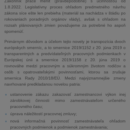
Zákonník práce meniť (pravdepodobne) s účinnosťou od
1.8.2022. Legislatívny proces ohľadom predmetného návrhu
zákona síce ešte len prebieha (materiál sa nachádza v štádiu po
rokovaniach poradných orgánov vlády), avšak s ohľadom na
rozsah plánovaných zmien považujeme za potrebné ho aspoň
spomenúť.
Primárnym dôvodom a účelom tejto novely je transpozícia dvoch
európskych smerníc, a to smernice 2019/1152 z 20. júna 2019 o
transparentných a predvídateľných pracovných podmienkach v
Európskej únii a smernice 2019/1158 z 20. júna 2019 o
rovnováhe medzi pracovným a súkromným životom rodičov a
osôb s opatrovateľskými povinnosťami, ktorou sa zrušuje
smernica Rady 2010/18/EÚ. Medzi najvýznamnejšie zmeny
navrhované predkladanou novelou patria:
ustanovenie zákazu zakazovať zamestnancovi výkon inej
zárobkovej činnosti mimo zamestnávateľom určeného
pracovného času;
úprava náležitostí pracovnej zmluvy;
nová informačná povinnosť zamestnávateľa ohľadom
pracovných podmienok a podmienok zamestnávania;