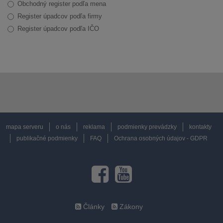
Obchodný register podľa mena
Register úpadcov podľa firmy
Register úpadcov podľa IČO
mapa serveru
o nás
reklama
podmienky prevádzky
kontakty
publikačné podmienky
FAQ
Ochrana osobných údajov - GDPR
Články
Zákony