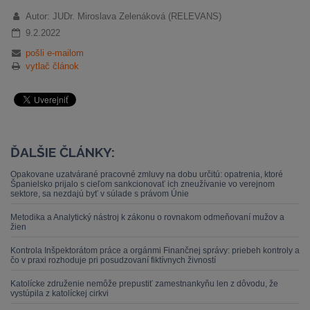
Autor: JUDr. Miroslava Zelenáková (RELEVANS)
9.2.2022
pošli e-mailom
vytlač článok
ĎALŠIE ČLÁNKY:
Opakovane uzatvárané pracovné zmluvy na dobu určitú: opatrenia, ktoré
Španielsko prijalo s cieľom sankcionovať ich zneužívanie vo verejnom
sektore, sa nezdajú byť v súlade s právom Únie
Metodika a Analytický nástroj k zákonu o rovnakom odmeňovaní mužov a
žien
Kontrola Inšpektorátom práce a orgánmi Finančnej správy: priebeh kontroly a
čo v praxi rozhoduje pri posudzovaní fiktívnych živností
Katolícke združenie nemôže prepustiť zamestnankyňu len z dôvodu, že
vystúpila z katolíckej cirkvi