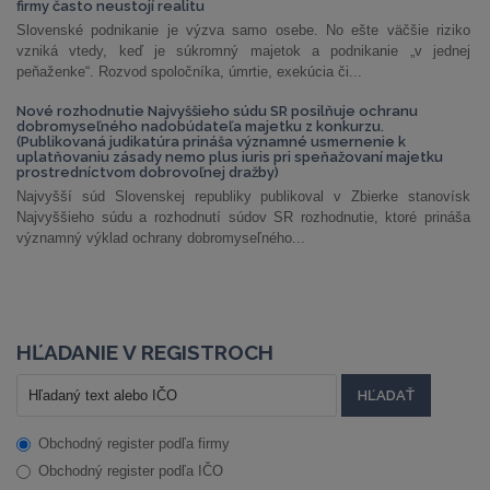
firmy často neustojí realitu
Slovenské podnikanie je výzva samo osebe. No ešte väčšie riziko
vzniká vtedy, keď je súkromný majetok a podnikanie „v jednej
peňaženke“. Rozvod spoločníka, úmrtie, exekúcia či...
Nové rozhodnutie Najvyššieho súdu SR posilňuje ochranu
dobromyseľného nadobúdateľa majetku z konkurzu.
(Publikovaná judikatúra prináša významné usmernenie k
uplatňovaniu zásady nemo plus iuris pri speňažovaní majetku
prostredníctvom dobrovoľnej dražby)
Najvyšší súd Slovenskej republiky publikoval v Zbierke stanovísk
Najvyššieho súdu a rozhodnutí súdov SR rozhodnutie, ktoré prináša
významný výklad ochrany dobromyseľného...
HĽADANIE V REGISTROCH
Obchodný register podľa firmy
Obchodný register podľa IČO