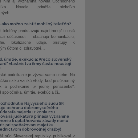
 s ním aj významná novela Obchodného
nníka. Novela prináša niekoľko
tných...
 ako možno zaistiť mobilný telefón?
é telefóny predstavujú najintímnejší nosič
ácií súčasnosti – obsahujú komunikáciu,
rafie, lokalizačné údaje, prístupy k
ým účtom či zdravotné...
, úmrtie, exekúcia: Prečo slovenský
ard“ vlastníctva firmy často neustojí
u
ské podnikanie je výzva samo osebe. No
äčšie riziko vzniká vtedy, keď je súkromný
k a podnikanie „v jednej peňaženke“.
spoločníka, úmrtie, exekúcia či...
ozhodnutie Najvyššieho súdu SR
ňuje ochranu dobromyseľného
údateľa majetku z konkurzu.
kovaná judikatúra prináša významné
nenie k uplatňovaniu zásady nemo
uris pri speňažovaní majetku
edníctvom dobrovoľnej dražby)
ší súd Slovenskej republiky publikoval v