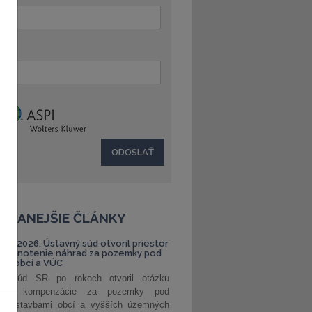
:
ČÍTANEJŠIE ČLÁNKY
S 1/2026: Ústavný súd otvoril priestor
ehodnotenie náhrad za pozemky pod
ami obcí a VÚC
ný súd SR po rokoch otvoril otázku
ranej kompenzácie za pozemky pod
ými stavbami obcí a vyšších územných