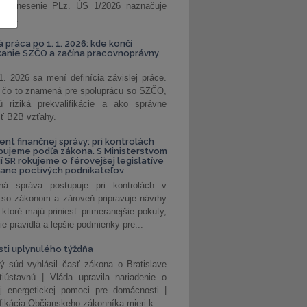
. Uznesenie PLz. ÚS 1/2026 naznačuje
od...
á práca po 1. 1. 2026: kde končí
kanie SZČO a začína pracovnoprávny
1. 2026 sa mení definícia závislej práce.
e, čo to znamená pre spoluprácu so SZČO,
 riziká prekvalifikácie a ako správne
iť B2B vzťahy.
ent finančnej správy: pri kontrolách
pujeme podľa zákona. S Ministerstvom
ií SR rokujeme o férovejšej legislatíve
rane poctivých podnikateľov
ná správa postupuje pri kontrolách v
 so zákonom a zároveň pripravuje návrhy
 ktoré majú priniesť primeranejšie pokuty,
ie pravidlá a lepšie podmienky pre...
ti uplynulého týždňa
ý súd vyhlásil časť zákona o Bratislave
tiústavnú | Vláda upravila nariadenie o
ej energetickej pomoci pre domácnosti |
fikácia Občianskeho zákonníka mieri k...