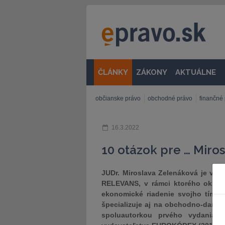
ČLÁNKY
ZÁKONY
AKTUÁLNE
občianske právo
obchodné právo
finančné
16.3.2022
10 otázok pre … Miro
JUDr. Miroslava Zelenáková je ved
RELEVANS, v rámci ktorého okrem 
ekonomické riadenie svojho tímu.
špecializuje aj na obchodno-daňov
spoluautorkou prvého vydania