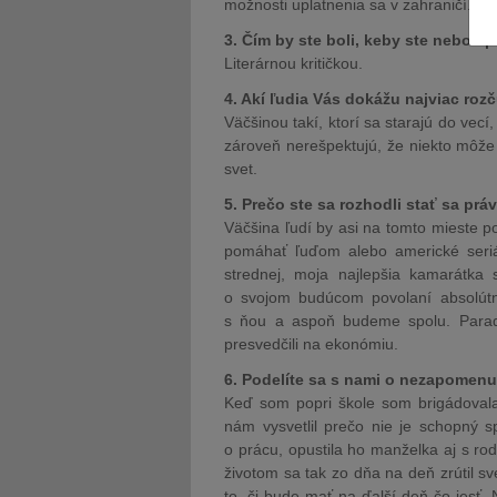
možnosti uplatnenia sa v zahraničí.
3. Čím by ste boli, keby ste neboli 
Literárnou kritičkou.
4. Akí ľudia Vás dokážu najviac rozč
Väčšinou takí, ktorí sa starajú do vecí,
zároveň nerešpektujú, že niekto môže 
svet.
5. Prečo ste sa rozhodli stať sa pr
Väčšina ľudí by asi na tomto mieste p
pomáhať ľuďom alebo americké seriá
strednej, moja najlepšia kamarátk
o svojom budúcom povolaní absolútn
s ňou a aspoň budeme spolu. Paradox
presvedčili na ekonómiu.
6. Podelíte sa s nami o nezapomenu
Keď som popri škole som brigádovala
nám vysvetlil prečo nie je schopný sp
o prácu, opustila ho manželka aj s ro
životom sa tak zo dňa na deň zrútil sv
to, či bude mať na ďalší deň čo jesť.