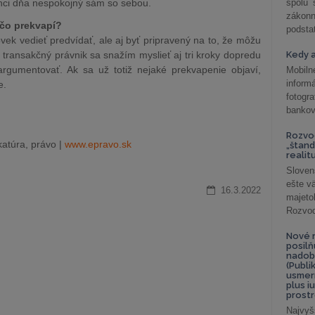
nci dňa nespokojný sám so sebou.
spolu
záko
ečo prekvapí?
podsta
ovek vedieť predvídať, ale aj byť pripravený na to, že môžu
 transakčný právnik sa snažím myslieť aj tri kroky dopredu
Kedy a
gumentovať. Ak sa už totiž nejaké prekvapenie objaví,
Mobiln
inform
e.
fotog
bankov
Rozvod
atúra, právo |
www.epravo.sk
„štand
realit
Sloven
ešte v
16.3.2022
majeto
Rozvod 
Nové r
posil
nadob
(Publi
usmer
plus i
prostr
Najvyš