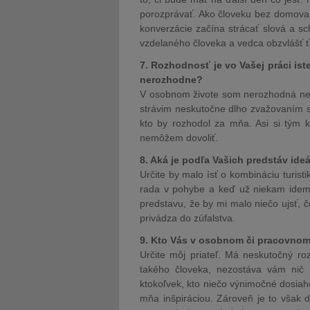
porozprávať. Ako človeku bez domova s
konverzácie začína strácať slová a s
vzdelaného človeka a vedca obzvlášť ť
7. Rozhodnosť je vo Vašej práci ist
nerozhodne?
V osobnom živote som nerozhodná neus
strávim neskutočne dlho zvažovaním sv
kto by rozhodol za mňa. Asi si tým 
nemôžem dovoliť.
8. Aká je podľa Vašich predstáv id
Určite by malo ísť o kombináciu turist
rada v pohybe a keď už niekam idem,
predstavu, že by mi malo niečo ujsť, 
privádza do zúfalstva.
9. Kto Vás v osobnom či pracovnom 
Určite môj priateľ. Má neskutočný r
takého človeka, nezostáva vám nič
ktokoľvek, kto niečo výnimočné dosiah
mňa inšpiráciou. Zároveň je to však 