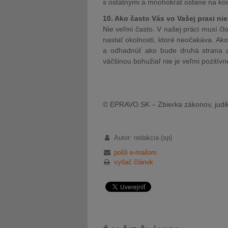
s ostatnými a mnohokrát ostane na ko
10. Ako často Vás vo Vašej praxi ni
Nie veľmi často. V našej práci musí čl
nastať okolnosti, ktoré neočakáva. Ako
a odhadnúť ako bude druhá strana ar
väčšinou bohužiaľ nie je veľmi pozitívn
© EPRAVO.SK – Zbierka zákonov, judik
Autor: redakcia (sp)
pošli e-mailom
vytlač článok