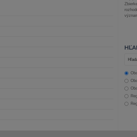
Zbier
rozhod
význam
HĽA
Obc
Obc
Obc
Reg
Reg