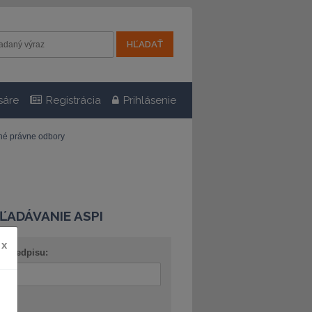
sáre
Registrácia
Prihlásenie
tné právne odbory
ĽADÁVANIE ASPI
x
o predpisu:
ov: