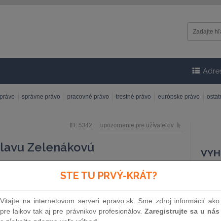
Adre
 právo
správne právo
pracovné právo
trestné právo
európske právo
osta
ID: 5342
upozornenie pre užívateľov
slavu Zelenákovú
VYH
úcou jedného z M&A oddelení Advokátskej kancelárie
STE TU PRVÝ-KRÁT?
Čísl
iného zabezpečuje personálne, organizačné, ako aj
 Okrem tradičnej M&A/Corporate agendy sa osobitne
Vitajte na internetovom serveri epravo.sk. Sme zdroj informácií ako
é nastavenie transakcií a oblasť banking&finance. Je
pre laikov tak aj pre právnikov profesionálov.
Zaregistrujte sa u nás
 Veľkého komentára k Obchodnému zákonníku od
Náz