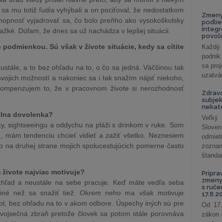
a mu totiž ľudia vyhýbali a on pociťoval, že nedostatkom
Zmeny
chopnosť vyjadrovať sa, čo bolo preňho ako vysokoškolsky
podlie
integ
ažké. Dúfam, že dnes sa už nachádza v lepšej situácii.
povoľo
e podmienkou. Sú však v živote situácie, kedy sa cítite
Každý 
podnik
sa pro
tále, a to bez ohľadu na to, o čo sa jedná. Väčšinou tak
uzatvár
ojich možností a nakoniec sa i tak snažím nájsť niekoho,
kompenzujem to, že v pracovnom živote si nerozhodnosť
Zdrav
subjek
nekat
eálna dovolenka?
Veľký
iky, sightseeingu a oddychu na pláži s drinkom v ruke. Som
Slove
 mám tendenciu chcieť vidieť a zažiť všetko. Neznesiem
odmiet
čo na druhej strane mojich spolucestujúcich pomerne často
zoznam
štandar
živote najviac motivuje?
Pripra
zmeny 
ozhľad a neustále na sebe pracuje. Keď máte vedľa seba
s ruč
 iné než sa snažiť tiež. Okrem neho ma však motivuje
17.8.2
ol, bez ohľadu na to v akom odbore. Úspechy iných sú pre
Od 17.
dvojsečná zbraň pretože človek sa potom stále porovnáva
zákon 