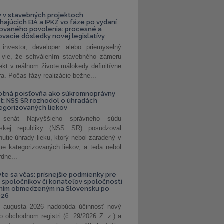
 v stavebných projektoch
hajúcich EIA a IPKZ vo fáze po vydaní
rovaného povolenia: procesné a
vacie dôsledky novej legislatívy
investor, developer alebo priemyselný
 vie, že schválením stavebného zámeru
jekt v reálnom živote málokedy definitívne
a. Počas fázy realizácie bežne...
otná poisťovňa ako súkromnoprávny
t: NSS SR rozhodol o úhradách
egorizovaných liekov
 senát Najvyššieho správneho súdu
nskej republiky (NSS SR) posudzoval
nutie úhrady lieku, ktorý nebol zaradený v
e kategorizovaných liekov, a teda nebol
dne...
vte sa včas: prísnejšie podmienky pre
spoločníkov či konateľov spoločnosti
ením obmedzeným na Slovensku po
026
 augusta 2026 nadobúda účinnosť nový
o obchodnom registri (č. 29/2026 Z. z.) a