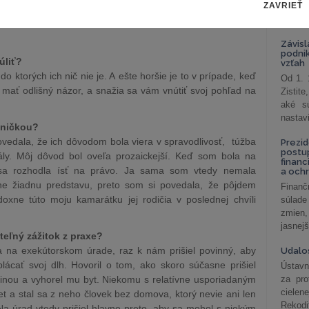
ZAVRIEŤ
celkov
odklon 
právničkou?
Závisl
podni
úliť?
vzťah
 do ktorých ich nič nie je. A ešte horšie je to v prípade, keď
Od 1. 
mať odlišný názor, a snažia sa vám vnútiť svoj pohľad na
Zistit
aké sú
nastav
ávničkou?
ovedala, že ich dôvodom bola viera v spravodlivosť, túžba
Prezid
postu
ly. Môj dôvod bol oveľa prozaickejší. Keď som bola na
financ
a sa rozhodla ísť na právo. Ja sama som vtedy nemala
a och
e žiadnu predstavu, preto som si povedala, že pôjdem
Finanč
ne túto moju kamarátku jej rodičia v poslednej chvíli
súlade
zmien,
jasnejš
teľný zážitok z praxe?
 na exekútorskom úrade, raz k nám prišiel povinný, aby
Udalos
lácať svoj dlh. Hovoril o tom, ako skoro súčasne prišiel
Ústavn
dinou a vyhorel mu byt. Niekomu s relatívne usporiadaným
za pro
cielen
et a stal sa z neho človek bez domova, ktorý nevie ani len
Rekodi
 Na úrad vtedy prišiel hlavne preto, aby sa mohol s niekým