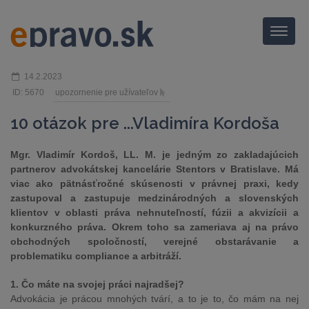
Menu
14.2.2023
ID: 5670
upozornenie pre užívateľov
10 otázok pre ...Vladimíra Kordoša
Mgr. Vladimír Kordoš, LL. M. je jedným zo zakladajúcich
partnerov advokátskej kancelárie Stentors v Bratislave. Má
viac ako pätnásťročné skúsenosti v právnej praxi, kedy
zastupoval a zastupuje medzinárodných a slovenských
klientov v oblasti práva nehnuteľností, fúzii a akvizícii a
konkurzného práva. Okrem toho sa zameriava aj na právo
obchodných spoločností, verejné obstarávanie a
problematiku compliance a arbitráží.
1. Čo máte na svojej práci najradšej?
Advokácia je prácou mnohých tvárí, a to je to, čo mám na nej