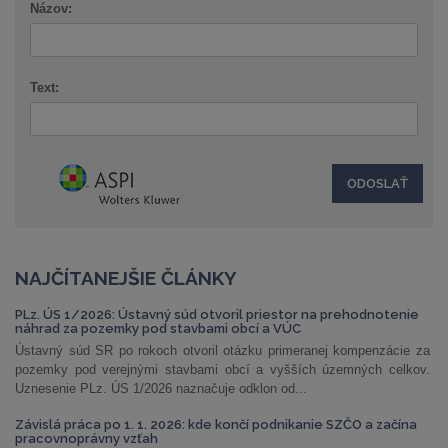
Názov:
Text:
NAJČÍTANEJŠIE ČLÁNKY
PLz. ÚS 1/2026: Ústavný súd otvoril priestor na prehodnotenie
náhrad za pozemky pod stavbami obcí a VÚC
Ústavný súd SR po rokoch otvoril otázku primeranej kompenzácie za
pozemky pod verejnými stavbami obcí a vyšších územných celkov.
Uznesenie PLz. ÚS 1/2026 naznačuje odklon od...
Závislá práca po 1. 1. 2026: kde končí podnikanie SZČO a začína
pracovnoprávny vzťah