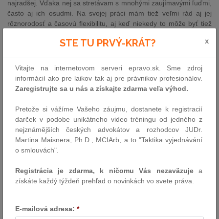
najradšej. Vďaka nej sa stretávam s mnohými zaujímavými ľuďmi,
často aj ich osudmi. Na svojej práci mám tiež veľmi rád aj jej
rôznorodosť a časovú flexibilitu, aj keď niekedy to môže byť tiež
negatívna stránka mojej profesie.
x
STE TU PRVÝ-KRÁT?
2. Ako často Vás vo Vašej praxi niečo prekvapí?
Každý jeden deň :-) či už sú to ľudia, ich názory, osudy a životné
Vitajte na internetovom serveri epravo.sk. Sme zdroj
situácie, rozhodnutia súdov, nové zákony. Možno sa to nezdá, ale
informácií ako pre laikov tak aj pre právnikov profesionálov.
práca advokáta je jedno veľké nepredvídateľné dobrodružstvo.
Zaregistrujte sa u nás a získajte zdarma veľa výhod.
3. Je nejaký zákon, ktorý by ste najradšej zrušili?
Pretože si vážíme Vašeho záujmu, dostanete k registracií
S okamžitou platnosťou by som zrušil Zákon o nájme a podnájme
darček v podobe unikátneho video tréningu od jedného z
nebytových priestorov z roku 1990... Je zbytočne obmedzujúci a
nejznámějších českých advokátov a rozhodcov JUDr.
nereflektuje na realitu v sektore nájmov nebytových priestorov v
Martina Maisnera, Ph.D., MCIArb, a to "Taktika vyjednávání
roku 2023, resp. bol obsolentný už aj v roku 2005, takže by som
o smlouvách".
ho odporúčal minimálne aktualizovať.
Registrácia je zdarma, k ničomu Vás nezaväzuje
a
4. Odporučíte nám nejakú zaujímavú knižku?
získáte každý týždeň prehľad o novinkách vo svete práva.
Ako prežiť rodičovstvo: Láskavý sprievodca rešpektujúcim
prístupom, Prisoners of geography, The New Map – energy,
climate and the clash of nations.
E-mailová adresa:
*