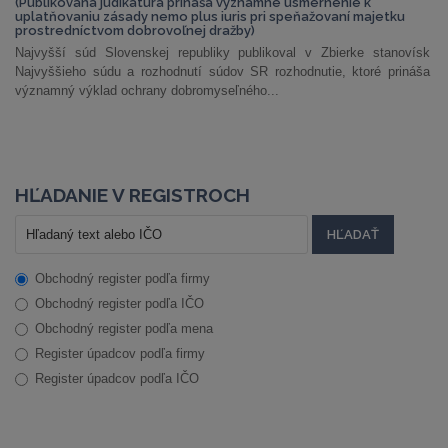
(Publikovaná judikatúra prináša významné usmernenie k
uplatňovaniu zásady nemo plus iuris pri speňažovaní majetku
prostredníctvom dobrovoľnej dražby)
Najvyšší súd Slovenskej republiky publikoval v Zbierke stanovísk
Najvyššieho súdu a rozhodnutí súdov SR rozhodnutie, ktoré prináša
významný výklad ochrany dobromyseľného...
HĽADANIE V REGISTROCH
Obchodný register podľa firmy
Obchodný register podľa IČO
Obchodný register podľa mena
Register úpadcov podľa firmy
Register úpadcov podľa IČO