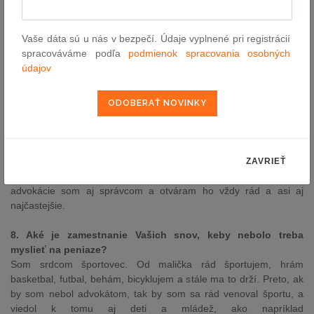
5. Aká je podľa Vašich predstáv ideálna dovolenka?
V tomto mám jasno – biely piesok na pláži a turistika v horách.
Vaše dáta sú u nás v bezpečí. Údaje vyplnené pri registrácií
Obe možnosti mám rovnako rád, obe sú pre mňa formou relaxu a
spracováváme podľa
podmienok spracovania osobných
oddychu.
údajov
6. Čo by ste odkázali mladým ľudom, ktorí uvažujú o
právnickej profesii?
Nech sa nad tým dobre zamyslia, umelá inteligencia ich (nás)
nahradí :-)
7. Máte nejaký srdcový zákon?
ZAVRIEŤ
Určite je to Zákon o konkurze a reštrukturalizácii, nakoľko mimo
advokácie som aj správcom a otváram ho vždy rád a asi aj
najčastejšie.
8. Aké je zamestnanie Vašich snov, keby nebolo treba
myslieť na peniaze?
Som srdcom športovec. Od malička rád športujem, hrám
basketbal, futbal, behám, bicyklujem a stále ma to drží. Preto, ak
by som nebol advokátom, tak by som sa rád venoval športu, a
viedol k tomu aj deti a mládež, ako napríklad