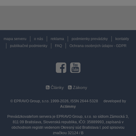
mapa serveru
o nás
reklama
podmienky prevádzky
kontakty
publikačné podmienky
FAQ
Ochrana osobných údajov - GDPR
Články
Zákony
© EPRAVO Group, s.r.o. 1999-2026, ISSN 2644-5328
developed by
Actimmy
Prevádzkovateľom servera je EPRAVO Group, s.r.o. so sídlom Zámocká 3,
811 09 Bratislava, Slovenská republika, IČO: 35889993, zapísaná v
obchodnom registri vedenom Okresný súd Bratislava I. pod spisovou
značkou 32124 / B