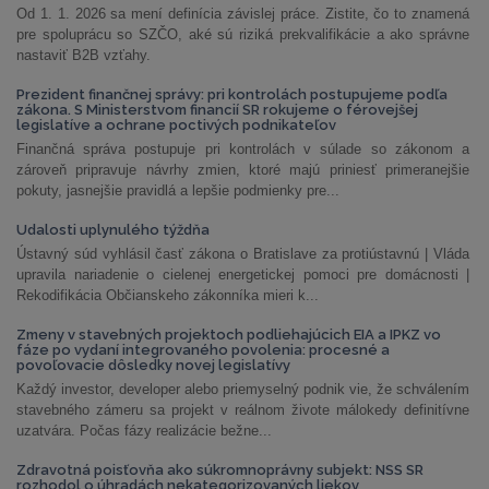
Od 1. 1. 2026 sa mení definícia závislej práce. Zistite, čo to znamená
pre spoluprácu so SZČO, aké sú riziká prekvalifikácie a ako správne
nastaviť B2B vzťahy.
Prezident finančnej správy: pri kontrolách postupujeme podľa
zákona. S Ministerstvom financií SR rokujeme o férovejšej
legislatíve a ochrane poctivých podnikateľov
Finančná správa postupuje pri kontrolách v súlade so zákonom a
zároveň pripravuje návrhy zmien, ktoré majú priniesť primeranejšie
pokuty, jasnejšie pravidlá a lepšie podmienky pre...
Udalosti uplynulého týždňa
Ústavný súd vyhlásil časť zákona o Bratislave za protiústavnú | Vláda
upravila nariadenie o cielenej energetickej pomoci pre domácnosti |
Rekodifikácia Občianskeho zákonníka mieri k...
Zmeny v stavebných projektoch podliehajúcich EIA a IPKZ vo
fáze po vydaní integrovaného povolenia: procesné a
povoľovacie dôsledky novej legislatívy
Každý investor, developer alebo priemyselný podnik vie, že schválením
stavebného zámeru sa projekt v reálnom živote málokedy definitívne
uzatvára. Počas fázy realizácie bežne...
Zdravotná poisťovňa ako súkromnoprávny subjekt: NSS SR
rozhodol o úhradách nekategorizovaných liekov