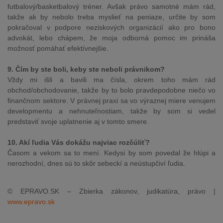
futbalový/basketbalový tréner. Avšak právo samotné mám rád,
takže ak by nebolo treba myslieť na peniaze, určite by som
pokračoval v podpore neziskových organizácií ako pro bono
advokát, lebo chápem, že moja odborná pomoc im prináša
možnosť pomáhať efektívnejšie.
9. Čím by ste boli, keby ste neboli právnikom?
Vždy mi išli a bavili ma čísla, okrem toho mám rád
obchod/obchodovanie, takže by to bolo pravdepodobne niečo vo
finančnom sektore. V právnej praxi sa vo výraznej miere venujem
developmentu a nehnuteľnostiam, takže by som si vedel
predstaviť svoje uplatnenie aj v tomto smere.
10. Akí ľudia Vás dokážu najviac rozčúliť?
Časom a vekom sa to mení. Kedysi by som povedal že hlúpi a
nerozhodní, dnes sú to skôr sebeckí a neústupčiví ľudia.
© EPRAVO.SK – Zbierka zákonov, judikatúra, právo |
www.epravo.sk