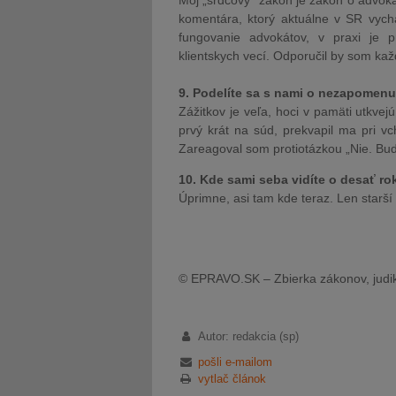
Môj „srdcový“ zákon je zákon o advokác
komentára, ktorý aktuálne v SR vychá
fungovanie advokátov, v praxi je 
klientskych vecí. Odporučil by som kaž
9. Podelíte sa s nami o nezapomenu
Zážitkov je veľa, hoci v pamäti utkvej
prvý krát na súd, prekvapil ma pri v
Zareagoval som protiotázkou „Nie. Bu
10. Kde sami seba vidíte o desať r
Úprimne, asi tam kde teraz. Len starší
© EPRAVO.SK – Zbierka zákonov, judik
Autor: redakcia (sp)
pošli e-mailom
vytlač článok