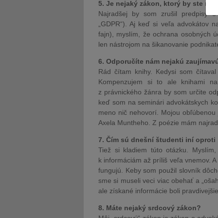
5. Je nejaký zákon, ktorý by ste najr
Najradšej by som zrušil predpisy 
„GDPR“). Aj keď si veľa advokátov n
fajn), myslím, že ochrana osobných úda
len nástrojom na šikanovanie podnikat
6. Odporučíte nám nejakú zaujímav
Rád čítam knihy. Kedysi som čítaval
Kompenzujem si to ale knihami na 
z právnického žánra by som určite o
keď som na seminári advokátskych konc
meno nič nehovorí. Mojou obľúbenou 
Axela Muntheho. Z poézie mám najrad
7. Čím sú dnešní študenti iní opro
Tiež si kladiem túto otázku. Myslí
k informáciám až príliš veľa vnemov. A
fungujú. Keby som použil slovník dôch
sme si museli veci viac obehať a „ošah
ale získané informácie boli pravdivejšie
8. Máte nejaký srdcový zákon?