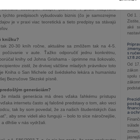
adšej zrušili?
podni
vzťah
o ochrane osobných údajov (súhrnne v praxi nazývané
a týchto predpisoch vybudovalo biznis (čo je samozrejme
Od 1. 
Zistit
jov je v praxi viac teoretická a tieto predpisy sa stávajú
aké sú
eľov.
nastav
ú knižku?
Pripra
 tak 20-30 kníh ročne, aktuálne sa zmôžem tak na 4-5.
zmeny 
počúvanie v aute. Ťažko odporučiť jednu konkrétnu,
s ruč
17.8.2
dporúčal knihy od Johna Grishama - úprimne ma šokovalo,
Od 17.
ipientov zistil, že drvivej väčšine mladých právnikov toto
zákon 
je Kniha o San Michele od švédskeho lekára a humanistu
spolu
šej Bezručove Slezské písně.
záko
podsta
ti predošlým generáciám?
m, že mladá generácia má dnes vďaka ľahkému prístupu
Prezid
 vďaka internetu často aj falošné predstavy o tom, ako veci
postu
financ
odcu, tak by som povedal, že za našich študentských čias
a och
ať“, aby sme videli ako fungujú – bolo to síce náročnejšie,
Finanč
 a dlhšie v nás vydržali.
súlade
zmien,
jasnejš