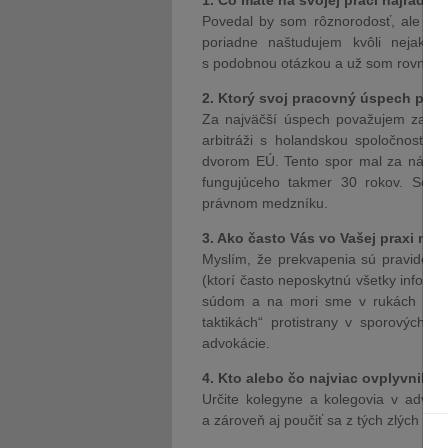
1. Čo máte na svojej práci najradšej
Povedal by som rôznorodosť, ale to j
poriadne naštudujem kvôli nejaké
s podobnou otázkou a už som rovno z
2. Ktorý svoj pracovný úspech pova
Za najväčší úspech považujem zastup
arbitráži s holandskou spoločnosťou
dvorom EÚ. Tento spor mal za násled
fungujúceho takmer 30 rokov. Som
právnom medzníku.
3. Ako často Vás vo Vašej praxi nie
Myslím, že prekvapenia sú pravidelnou
(ktorí často neposkytnú všetky inform
súdom a na mori sme v rukách Božích
taktikách“ protistrany v sporových 
advokácie.
4. Kto alebo čo najviac ovplyvnilo 
Určite kolegyne a kolegovia v advok
a zároveň aj poučiť sa z tých zlých vecí