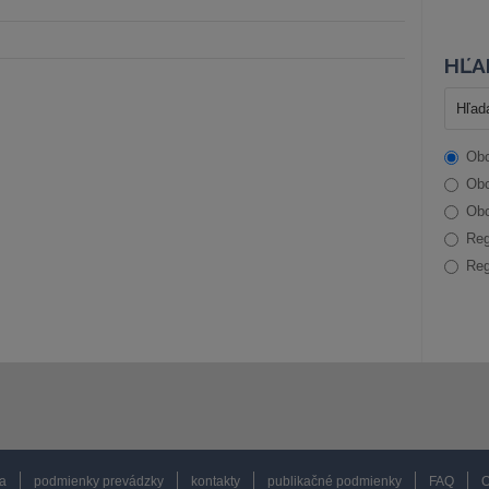
HĽA
Obc
Obc
Obc
Reg
Reg
a
podmienky prevádzky
kontakty
publikačné podmienky
FAQ
O