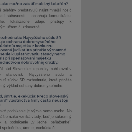
 ako možno zaistiť mobilný telefón?
é telefóny predstavujú najintímnejší nosič
ácií súčasnosti – obsahujú komunikáciu,
rafie, lokalizačné údaje, prístupy k
ým účtom či zdravotné...
ozhodnutie Najvyššieho súdu SR
ňuje ochranu dobromyseľného
údateľa majetku z konkurzu.
kovaná judikatúra prináša významné
nenie k uplatňovaniu zásady nemo
uris pri speňažovaní majetku
edníctvom dobrovoľnej dražby)
ší súd Slovenskej republiky publikoval v
ke stanovísk Najvyššieho súdu a
nutí súdov SR rozhodnutie, ktoré prináša
ný výklad ochrany dobromyseľného...
, úmrtie, exekúcia: Prečo slovenský
ard“ vlastníctva firmy často neustojí
u
ské podnikanie je výzva samo osebe. No
äčšie riziko vzniká vtedy, keď je súkromný
k a podnikanie „v jednej peňaženke“.
spoločníka, úmrtie, exekúcia či...