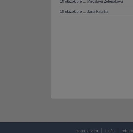
10 otázok pre … Miroslavu Zelenákovú
10 otázok pre … Jána Falatha
mapa serveru
o nás
reklam