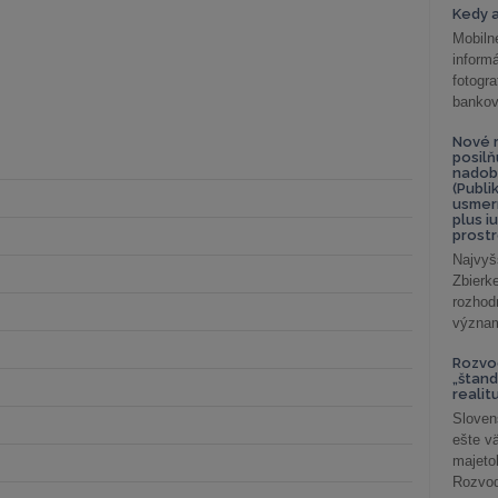
Kedy a
Mobiln
inform
fotog
bankov
Nové r
posil
nadob
(Publi
usmer
plus i
prostr
Najvyš
Zbier
rozhod
význam
Rozvod
„štand
realit
Sloven
ešte v
majeto
Rozvod 