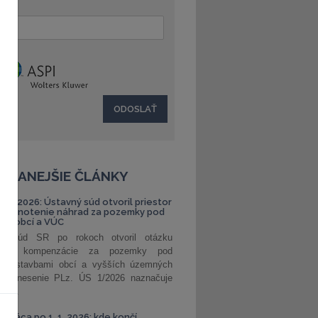
:
ČÍTANEJŠIE ČLÁNKY
S 1/2026: Ústavný súd otvoril priestor
ehodnotenie náhrad za pozemky pod
ami obcí a VÚC
ný súd SR po rokoch otvoril otázku
ranej kompenzácie za pozemky pod
ými stavbami obcí a vyšších územných
. Uznesenie PLz. ÚS 1/2026 naznačuje
od...
á práca po 1. 1. 2026: kde končí