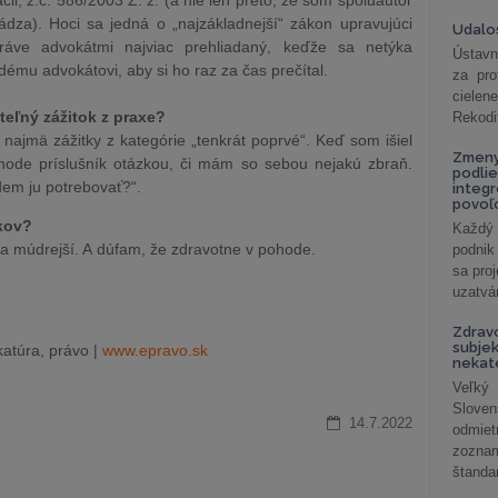
ii, z.č. 586/2003 Z. z. (a nie len preto, že som spoluautor
dza). Hoci sa jedná o „najzákladnejší“ zákon upravujúci
Udalos
práve advokátmi najviac prehliadaný, keďže sa netýka
Ústavn
dému advokátovi, aby si ho raz za čas prečítal.
za pro
cielen
teľný zážitok z praxe?
Rekodi
ú najmä zážitky z kategórie „tenkrát poprvé“. Keď som išiel
Zmeny
chode príslušník otázkou, či mám so sebou nejakú zbraň.
podlie
dem ju potrebovať?“.
integ
povoľo
okov?
Každý 
 a múdrejší. A dúfam, že zdravotne v pohode.
podnik
sa pro
uzatvár
Zdrav
subjek
atúra, právo |
www.epravo.sk
nekat
Veľký
Slove
14.7.2022
odmiet
zoznam
štandar