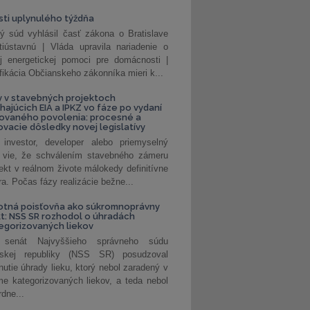
ti uplynulého týždňa
ý súd vyhlásil časť zákona o Bratislave
tiústavnú | Vláda upravila nariadenie o
ej energetickej pomoci pre domácnosti |
fikácia Občianskeho zákonníka mieri k...
 v stavebných projektoch
hajúcich EIA a IPKZ vo fáze po vydaní
rovaného povolenia: procesné a
vacie dôsledky novej legislatívy
investor, developer alebo priemyselný
 vie, že schválením stavebného zámeru
jekt v reálnom živote málokedy definitívne
a. Počas fázy realizácie bežne...
otná poisťovňa ako súkromnoprávny
t: NSS SR rozhodol o úhradách
egorizovaných liekov
 senát Najvyššieho správneho súdu
nskej republiky (NSS SR) posudzoval
nutie úhrady lieku, ktorý nebol zaradený v
e kategorizovaných liekov, a teda nebol
dne...