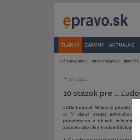
ČLÁNKY
ZÁKONY
AKTUÁLNE
občianske právo
obchodné právo
finančné
14.7.2022
10 otázok pre ... Ľud
JUDr. Ľudovít Mičinský pôsobí v ad
o. V rámci svojej advokátskej 
poradenstva v oblasti riešenia sp
zároveň ako člen Predsedníctva Sl