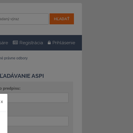
sáre
Registrácia
Prihlásenie
tné právne odbory
ĽADÁVANIE ASPI
o predpisu:
x
ov: