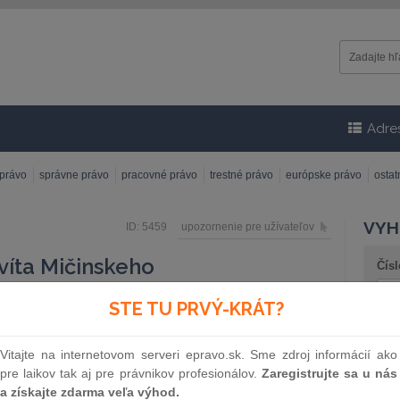
Adre
 právo
správne právo
pracovné právo
trestné právo
európske právo
osta
VYH
ID: 5459
upozornenie pre užívateľov
ovíta Mičinskeho
Čísl
STE TU PRVÝ-KRÁT?
vokácii prostredníctvom AK Mičinský & Partners s. r.
praxe sa špecializuje na poskytovanie právneho
Náz
orov, najmä arbitráží a verejných investícií. Pôsobí
Vitajte na internetovom serveri epravo.sk. Sme zdroj informácií ako
ovenskej advokátskej komory.
pre laikov tak aj pre právnikov profesionálov.
Zaregistrujte sa u nás
a získajte zdarma veľa výhod.