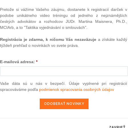
?
Text
e klišé. Najradšej mám asi, keď si nejakú právnu otázku
Pretože si vážíme Vašeho záujmu, dostanete k registracií darček v
mu prípadu a o nejaký čas mi príde podobný prípad
podobe unikátneho video tréningu od jedného z nejznámějších
a múdreho.
českých advokátov a rozhodcov JUDr. Martina Maisnera, Ph.D.,
MCIArb, a to "Taktika vyjednávání o smlouvách".
žujete za najvýznamnejší?
ovanie Slovenskej republiky v medzinárodnej investičnej
Registrácia je zdarma, k ničomu Vás nezaväzuje
a získáte každý
Achmea B.V.
a súvisiacich konaniach až pred Súdnym
týždeň prehľad o novinkách vo svete práva.
ok ukončenie celého systému investičných arbitráži v EÚ
 rád, že som sa mohol podieľať na tomto významnom
E-mailová adresa:
*
čo prekvapí?
NAJ
 súčasťou advokátskeho života. Či už je to pri klientoch
ácie) alebo pri súdnych rozhodnutiach (ako sa hovorí „pred
PLz. Ú
Vaše dáta sú u nás v bezpečí. Údaje vyplnené pri registrácií
na pr
“), ale aj pri kolegoch (najmä pri rôznych „gerilových
stavb
spracováváme podľa
podmienok spracovania osobných údajov
konaniach). Kto nemá rád prekvapenia, nech nechodí do
Ústav
prime
verejn
Váš profesný život?
celkov
ácii. Stále sa snažím „odkukávať“ od kolegov dobré veci
odklon 
 („takto to robiť nechcem“).
Závisl
ZAVRIEŤ