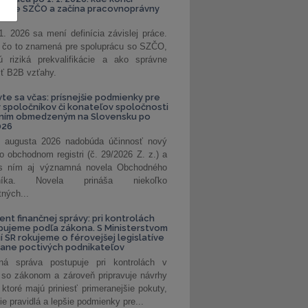
kanie SZČO a začína pracovnoprávny
1. 2026 sa mení definícia závislej práce.
e, čo to znamená pre spoluprácu so SZČO,
 riziká prekvalifikácie a ako správne
iť B2B vzťahy.
vte sa včas: prísnejšie podmienky pre
spoločníkov či konateľov spoločnosti
ením obmedzeným na Slovensku po
026
 augusta 2026 nadobúda účinnosť nový
o obchodnom registri (č. 29/2026 Z. z.) a
 s ním aj významná novela Obchodného
nníka. Novela prináša niekoľko
tných...
ent finančnej správy: pri kontrolách
pujeme podľa zákona. S Ministerstvom
ií SR rokujeme o férovejšej legislatíve
rane poctivých podnikateľov
ná správa postupuje pri kontrolách v
 so zákonom a zároveň pripravuje návrhy
 ktoré majú priniesť primeranejšie pokuty,
ie pravidlá a lepšie podmienky pre...