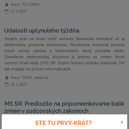
Autor: TS CURIA
17.1.2017
Udalosti uplynulého týždňa
Svojich práv sa budú môcť občania Slovenska domáhať už aj
elektronicky podanou sťažnosťou. Rozšírenie možností prináša
návrh novely zákona o sťažnostiach, ktorý schválila vláda.
Zavedenie elektronickej sťažnosti je jednou zo zmien, ktoré
navrhol Úrad vlády (ÚV) SR. Doplní listinnú podobu sťažnosti, ÚV
tak reaguje na proces informatizácie…
Autor: TASR, redakcia
16.1.2017
MS SR: Predložilo na pripomienkovanie balík
zmien v sudcovských zákonoch
Sudcovské prostredie prejde zmenami. Ministerstvo spravodlivosti
x
STE TU PRVÝ-KRÁT?
(MS) SR pod vedením Lucie Žitňanskej (Most-Híd) dne 10. 1.