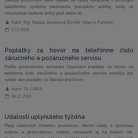
nákupe pohonných látok najviac do výšky vykázanej z prístrojov
satelitného systému sledovania prevádzky polohy, kedy sa
nevyžaduje vedenie knihy jázd alebo iii)…
Autor: Mgr. Natália Jánošková (Dvořák Hager & Partners)
1.12.2016
Poplatky za hovor na telefónne číslo
záručného a pozáručného servisu
Podľa generálneho advokáta Szpunara poplatky za hovor na
telefónne číslo záručného a pozáručného servisu nemôžu byť
vyššie ako poplatky za štandardný hovor
Autor: TS CURIA
29.11.2016
Udalosti uplynulého týždňa
Platy ústavných činiteľov, poslancov, členov vlády, s výnimkou
sudcov a prokurátorov, ostanú zmrazené aj na budúci rok.