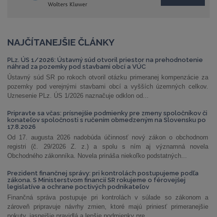
NAJČÍTANEJŠIE ČLÁNKY
PLz. ÚS 1/2026: Ústavný súd otvoril priestor na prehodnotenie
náhrad za pozemky pod stavbami obcí a VÚC
Ústavný súd SR po rokoch otvoril otázku primeranej kompenzácie za
pozemky pod verejnými stavbami obcí a vyšších územných celkov.
Uznesenie PLz. ÚS 1/2026 naznačuje odklon od...
Pripravte sa včas: prísnejšie podmienky pre zmeny spoločníkov či
konateľov spoločnosti s ručením obmedzeným na Slovensku po
17.8.2026
Od 17. augusta 2026 nadobúda účinnosť nový zákon o obchodnom
registri (č. 29/2026 Z. z.) a spolu s ním aj významná novela
Obchodného zákonníka. Novela prináša niekoľko podstatných...
Prezident finančnej správy: pri kontrolách postupujeme podľa
zákona. S Ministerstvom financií SR rokujeme o férovejšej
legislatíve a ochrane poctivých podnikateľov
Finančná správa postupuje pri kontrolách v súlade so zákonom a
zároveň pripravuje návrhy zmien, ktoré majú priniesť primeranejšie
pokuty, jasnejšie pravidlá a lepšie podmienky pre...