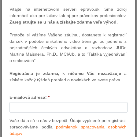
2017 predložilo na pripomienkovanie balík úprav v sudcovských
zákonoch. Rieši najmä tri základné okruhy - zavádza hromadný
Vitajte na internetovom serveri epravo.sk. Sme zdroj
výber sudcov, profesionálne hodnotiace komisie pre hodnotenie
informácií ako pre laikov tak aj pre právnikov profesionálov.
práce sudcov a tiež dohľad Súdnej rady…
Zaregistrujte sa u nás a získajte zdarma veľa výhod.
Autor: TASR
Pretože si vážíme Vašeho záujmu, dostanete k registracií
13.1.2017
darček v podobe unikátneho video tréningu od jedného z
nejznámějších českých advokátov a rozhodcov JUDr.
Martina Maisnera, Ph.D., MCIArb, a to "Taktika vyjednávání
Všeobecná povinnosť uchovávať údaje
o smlouvách".
Členské štáty nemôžu uložil poskytovateľom služieb
elektronických komunikácií všeobecnú povinnosť uchovávať údaje
Registrácia je zdarma, k ničomu Vás nezaväzuje
a
získáte každý týždeň prehľad o novinkách vo svete práva.
Právo Únie bráni všeobecnému a nediferencovanému
uchovávaniu všetkých údajov o prenose dát a polohe, ale členské
E-mailová adresa:
*
štáty môžu prijať právnu úpravu, ktorá preventívne umožňuje, aby
sa cielene uchovávali tieto údaje jedine na účely…
Autor: TS CURIA
Vaše dáta sú u nás v bezpečí. Údaje vyplnené pri registrácií
11.1.2017
spracováváme podľa
podmienok spracovania osobných
údajov