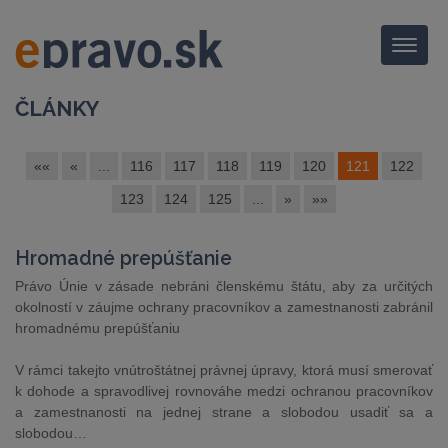
Menu
ČLÁNKY
««
«
...
116
117
118
119
120
121
122
123
124
125
...
»
»»
Hromadné prepúšťanie
Právo Únie v zásade nebráni členskému štátu, aby za určitých
okolností v záujme ochrany pracovníkov a zamestnanosti zabránil
hromadnému prepúšťaniu
V rámci takejto vnútroštátnej právnej úpravy, ktorá musí smerovať
k dohode a spravodlivej rovnováhe medzi ochranou pracovníkov
a zamestnanosti na jednej strane a slobodou usadiť sa a
slobodou…