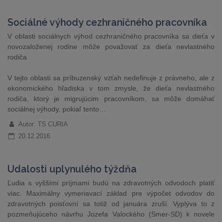
Sociálné výhody cezhraničného pracovníka
V oblasti sociálnych výhod cezhraničného pracovníka sa dieťa v
novozaloženej rodine môže považovať za dieťa nevlastného
rodiča
V tejto oblasti sa príbuzenský vzťah nedefinuje z právneho, ale z
ekonomického hľadiska v tom zmysle, že dieťa nevlastného
rodiča, ktorý je migrujúcim pracovníkom, sa môže domáhať
sociálnej výhody, pokiaľ tento…
Autor: TS CURIA
20.12.2016
Udalosti uplynulého týždňa
Ľudia s vyššími príjmami budú na zdravotných odvodoch platiť
viac. Maximálny vymeriavací základ pre výpočet odvodov do
zdravotných poisťovní sa totiž od januára zruší. Vyplýva to z
pozmeňujúceho návrhu Jozefa Valockého (Smer-SD) k novele