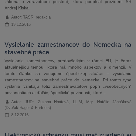
zákona o zdravotnom poistení, ktorú podpísal prezident SR
Andrej Kiska.
Autor: TASR, redakcia
19.12.2016
Vysielanie zamestnancov do Nemecka na
stavebné práce
Vysielanie zamestnancov, predovšetkým v rámci EU, je čoraz
aktuálnejšou témou, ktorá má mnoho aspektov a dimenzií. V
tomto článku sa venujeme špecifickej situácii – vysielaniu
zamestnancov na stavebné práce do Nemecka. Pri tomto type
vyslania vznikajú totiž zamestnávateľovi popri „všeobecných“
povinnostiach aj ďalšie, špecifické povinnosti, ktoré…
Autor: JUDr. Zuzana Hnátová, LL.M, Mgr. Natália Jánošková
(Dvořák Hager & Partners)
8.12.2016
Elektronickú schránku musí mať zriadenú aj