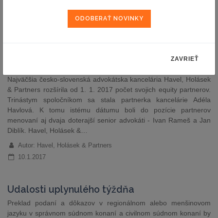
Ďalšie interné povýšenie v Havel, Holásek &
Partners: novými partnermi sú Ivan Rameš a
Jan Diblík, spolumajiteľkou kancelárie sa
stala Adéla Havlová
Tlačová správa
ZAVRIEŤ
Najväčšia česko-slovenská advokátska kancelária Havel, Holásek
& Partners rozšírila od 1. 1. 2017 počet svojich equity partnerov.
Trinástym spoločníkom sa stala partnerka kancelárie Adéla
Havlová. K tomu istému dátumu boli do pozície partnerov
menovaní aj dvaja doterajší senior advokáti - Ivan Rameš a Jan
Diblík. Havel, Holásek &…
Autor: Havel, Holásek & Partners
10.1.2017
Udalosti uplynulého týždňa
Preklad podaní a dôkazov v regionálnom alebo menšinovom
jazyku v správnom súdnom konaní a civilnom súdnom konaní by