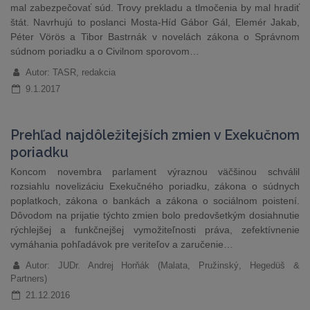
mal zabezpečovať súd. Trovy prekladu a tlmočenia by mal hradiť
štát. Navrhujú to poslanci Mosta-Híd Gábor Gál, Elemér Jakab,
Péter Vörös a Tibor Bastrnák v novelách zákona o Správnom
súdnom poriadku a o Civilnom sporovom…
Autor: TASR, redakcia
9.1.2017
Prehľad najdôležitejších zmien v Exekučnom
poriadku
Koncom novembra parlament výraznou väčšinou schválil
rozsiahlu novelizáciu Exekučného poriadku, zákona o súdnych
poplatkoch, zákona o bankách a zákona o sociálnom poistení.
Dôvodom na prijatie týchto zmien bolo predovšetkým dosiahnutie
rýchlejšej a funkčnejšej vymožiteľnosti práva, zefektívnenie
vymáhania pohľadávok pre veriteľov a zaručenie…
Autor: JUDr. Andrej Horňák (Malata, Pružinský, Hegedüš &
Partners)
21.12.2016