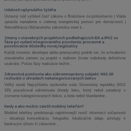
Udalosti uplynulého týždňa
Ústavný súd vyhlásil časť zákona o Bratislave za protiústavnú | Vláda
upravila nariadenie o cielenej energetickej pomoci pre domácnosti |
Rekodifikácia Občianskeho zákonníka mieri k...
Zmeny v stavebných projektoch podliehajúcich EIA a IPKZ vo
fáze po vydaní integrovaného povolenia: procesné a
povoľovacie dôsledky novej legislatívy
Každý investor, developer alebo priemyselný podnik vie, že schválením
stavebného zámeru sa projekt v reálnom živote málokedy definitívne
uzatvára. Počas fázy realizácie bežne...
Zdravotná poisťovňa ako súkromnoprávny subjekt: NSS SR
rozhodol o úhradách nekategorizovaných liekov
Veľký senát Najvyššieho správneho súdu Slovenskej republiky (NSS
SR) posudzoval odmietnutie úhrady lieku, ktorý nebol zaradený v
zozname kategorizovaných liekov, a teda nebol štandardne...
Kedy a ako možno zaistiť mobilný telefón?
Mobilné telefóny predstavujú najintímnejší nosič informácií súčasnosti
– obsahujú komunikáciu, fotografie, lokalizačné údaje, prístupy k
bankovým účtom či zdravotné...