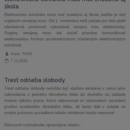
škola
Elektronickú schránku musí mať zriadenú aj škola, keďže je tiež
orgánom verejnej moci. Od 1. novembra totiž začala pre štát platiť
všeobecná povinnosť vykonávať verejnú moc elektronicky.
Orgány verejnej moci tak začali prioritne komunikovať
elektronickou formou prostredníctvom zriadených elektronických
schránok.
Autor: TASR
7.12.2016
Trest odňatia slobody
Trest odňatia slobody nemôže byť väzňovi skrátený v rámci jeho
odovzdania z jedného členského štátu do druhého na základe
trvania výkonu práce, ktorú odpracoval vo väzenskom zariadení
prvého uvedeného členského štátu, ak tento štát v súlade so
svojím právnym poriadkom takéto skrátenie trestu nepriznal
Rámcové rozhodnutie upravujúce otázku…