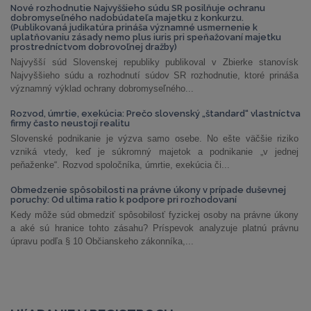
Nové rozhodnutie Najvyššieho súdu SR posilňuje ochranu
dobromyseľného nadobúdateľa majetku z konkurzu.
(Publikovaná judikatúra prináša významné usmernenie k
uplatňovaniu zásady nemo plus iuris pri speňažovaní majetku
prostredníctvom dobrovoľnej dražby)
Najvyšší súd Slovenskej republiky publikoval v Zbierke stanovísk
Najvyššieho súdu a rozhodnutí súdov SR rozhodnutie, ktoré prináša
významný výklad ochrany dobromyseľného...
Rozvod, úmrtie, exekúcia: Prečo slovenský „štandard“ vlastníctva
firmy často neustojí realitu
Slovenské podnikanie je výzva samo osebe. No ešte väčšie riziko
vzniká vtedy, keď je súkromný majetok a podnikanie „v jednej
peňaženke“. Rozvod spoločníka, úmrtie, exekúcia či...
Obmedzenie spôsobilosti na právne úkony v prípade duševnej
poruchy: Od ultima ratio k podpore pri rozhodovaní
Kedy môže súd obmedziť spôsobilosť fyzickej osoby na právne úkony
a aké sú hranice tohto zásahu? Príspevok analyzuje platnú právnu
úpravu podľa § 10 Občianskeho zákonníka,...