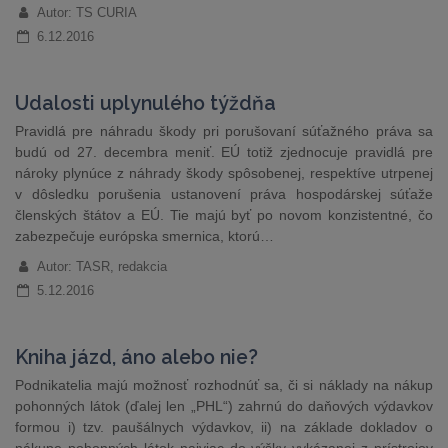
Autor: TS CURIA
6.12.2016
Udalosti uplynulého týždňa
Pravidlá pre náhradu škody pri porušovaní súťažného práva sa
budú od 27. decembra meniť. EÚ totiž zjednocuje pravidlá pre
nároky plynúce z náhrady škody spôsobenej, respektíve utrpenej
v dôsledku porušenia ustanovení práva hospodárskej súťaže
členských štátov a EÚ. Tie majú byť po novom konzistentné, čo
zabezpečuje európska smernica, ktorú…
Autor: TASR, redakcia
5.12.2016
Kniha jázd, áno alebo nie?
Podnikatelia majú možnosť rozhodnúť sa, či si náklady na nákup
pohonných látok (ďalej len „PHL“) zahrnú do daňových výdavkov
formou i) tzv. paušálnych výdavkov, ii) na základe dokladov o