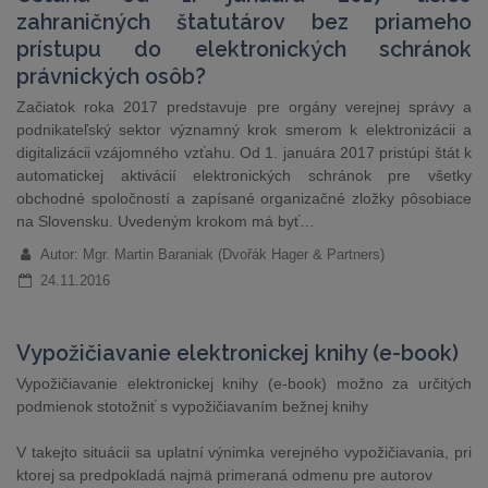
zahraničných štatutárov bez priameho
prístupu do elektronických schránok
právnických osôb?
Začiatok roka 2017 predstavuje pre orgány verejnej správy a
podnikateľský sektor významný krok smerom k elektronizácii a
digitalizácii vzájomného vzťahu. Od 1. januára 2017 pristúpi štát k
automatickej aktivácií elektronických schránok pre všetky
obchodné spoločností a zapísané organizačné zložky pôsobiace
na Slovensku. Uvedeným krokom má byť…
Autor: Mgr. Martin Baraniak (Dvořák Hager & Partners)
24.11.2016
Vypožičiavanie elektronickej knihy (e-book)
Vypožičiavanie elektronickej knihy (e-book) možno za určitých
podmienok stotožniť s vypožičiavaním bežnej knihy
V takejto situácii sa uplatní výnimka verejného vypožičiavania, pri
ktorej sa predpokladá najmä primeraná odmenu pre autorov