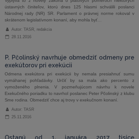
Vyplýva to z novely zákona o platových pomeroch niektorých
ústavných činiteľov, ktorú dnes 125 hlasmi schválili poslanci
Národnej rady (NR) SR. Parlament o právnej norme rokoval v
skrátenom legislatívnom konaní, aby mohla byť…
Autor: TASR, redakcia
28.11.2016
P. Pčolinský navrhuje obmedziť odmeny pre
exekútorov pri exekúcii
Odmena exekútora pri exekúcii by nemala presiahnuť sumu
vymáhanej pohľadávky. Určiť by sa mala ako percento z
vymoženého plnenia. V pozmeňujúcom návrhu k novele
Exekučného poriadku to navrhol poslanec Peter Pčolinský z klubu
Sme rodina. Obmedziť chce aj trovy v exekučnom konaní.
Autor: TASR
25.11.2016
Ostanú od 1. januára 2017 tisíce