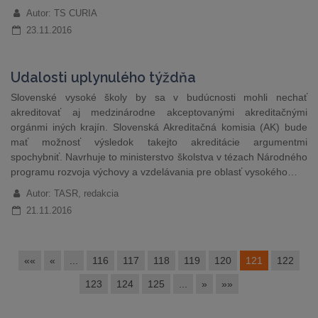
Autor: TS CURIA
23.11.2016
Udalosti uplynulého týždňa
Slovenské vysoké školy by sa v budúcnosti mohli nechať
akreditovať aj medzinárodne akceptovanými akreditačnými
orgánmi iných krajín. Slovenská Akreditačná komisia (AK) bude
mať možnosť výsledok takejto akreditácie argumentmi
spochybniť. Navrhuje to ministerstvo školstva v tézach Národného
programu rozvoja výchovy a vzdelávania pre oblasť vysokého…
Autor: TASR, redakcia
21.11.2016
««
«
...
116
117
118
119
120
121
122
123
124
125
...
»
»»