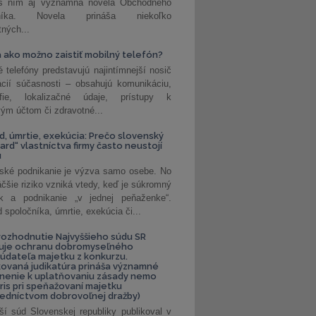
 s ním aj významná novela Obchodného
nníka. Novela prináša niekoľko
tných...
 ako možno zaistiť mobilný telefón?
é telefóny predstavujú najintímnejší nosič
ácií súčasnosti – obsahujú komunikáciu,
rafie, lokalizačné údaje, prístupy k
ým účtom či zdravotné...
, úmrtie, exekúcia: Prečo slovenský
ard“ vlastníctva firmy často neustojí
u
ské podnikanie je výzva samo osebe. No
äčšie riziko vzniká vtedy, keď je súkromný
k a podnikanie „v jednej peňaženke“.
spoločníka, úmrtie, exekúcia či...
ozhodnutie Najvyššieho súdu SR
ňuje ochranu dobromyseľného
údateľa majetku z konkurzu.
kovaná judikatúra prináša významné
nenie k uplatňovaniu zásady nemo
uris pri speňažovaní majetku
edníctvom dobrovoľnej dražby)
ší súd Slovenskej republiky publikoval v