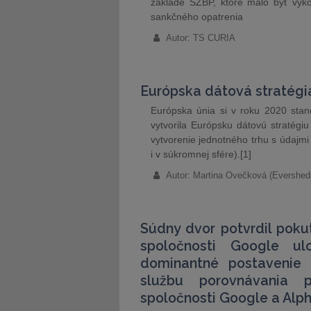
základe SZBP, ktoré malo byť vyko
sankčného opatrenia
Autor: TS CURIA
Európska dátová stratégi
Európska únia si v roku 2020 stan
vytvorila Európsku dátovú stratégi
vytvorenie jednotného trhu s údajmi 
i v súkromnej sfére).[1]
Autor: Martina Ovečková (Evershed
Súdny dvor potvrdil pokut
spoločnosti Google ul
dominantné postavenie 
službu porovnávania p
spoločnosti Google a Alp