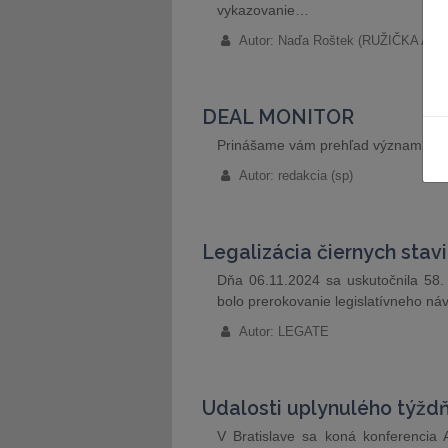
vykazovanie…
Autor: Naďa Roštek (RUŽIČKA A
DEAL MONITOR
Prinášame vám prehľad významných
Autor: redakcia (sp)
Legalizácia čiernych stav
Dňa 06.11.2024 sa uskutočnila 58.
bolo prerokovanie legislatívneho n
Autor: LEGATE
Udalosti uplynulého týžd
V Bratislave sa koná konferencia 