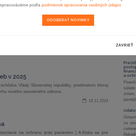
celkov
spracováváme podľa
podmienok spracovania osobných údajov
odklon 
ND PARTNERS)
21.11.2024
Závisl
podni
vzťah
Od 1. 
Zistit
 mandátov popredných advokátskych kancelárií.
ZAVRIEŤ
aké sú
nastav
20.11.2024
Prezid
postu
financ
ieb v 2025
a och
Finanč
 schôdza Vlády Slovenskej republiky, predmetom ktorej
súlade
ávrhu nového stavebného zákona.
zmien,
jasnejš
19.11.2024
Udalos
Ústavn
ňa
za pro
cielen
Asociácie na ochranu práv pacientov | A.Kiska sa pre
Rekodi