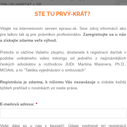
a OSN UN-HABITAT v SR
STE TU PRVÝ-KRÁT?
25.11.2024
Text
Vitajte na internetovom serveri epravo.sk. Sme zdroj informácií ako
Skutočnosť alebo fikcia?
pre laikov tak aj pre právnikov profesionálov.
Zaregistrujte sa u nás
a získajte zdarma veľa výhod.
spoločností vzniká napriek rozsiahlej právnej úprave
v, ktoré sa nezriedka riešia súdnym sporom. Pozitívom
Pretože si vážíme Vašeho záujmu, dostanete k registracií darček v
ieto spory prinášajú nové názory a stanoviská, ktoré sa
podobe unikátneho video tréningu od jedného z nejznámějších
né situácie a vytvárajú tak akýsi…
českých advokátov a rozhodcov JUDr. Martina Maisnera, Ph.D.,
Sutherland)
22.11.2024
MCIArb, a to "Taktika vyjednávání o smlouvách".
Registrácia je zdarma, k ničomu Vás nezaväzuje
a získáte každý
týždeň prehľad o novinkách vo svete práva.
NAJ
držateľné stratégie vo firme. Kde hľadať
nom fungovaní?
PLz. Ú
na pr
E-mailová adresa:
*
innou od 1. júna 2024 sa do právneho poriadku SR
stavb
amentu a Rady (EÚ) 2022/2464 o vykazovaní informácií
Ústav
- „Environmental, Social, Governance“. Jednou z
prime
eľov je úloha zahrnúť do výročnej správy individuálne
verejn
Vaše dáta sú u nás v bezpečí. Údaje vyplnené pri registrácií