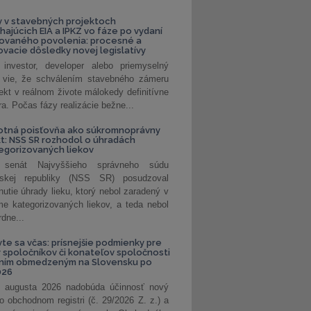
 v stavebných projektoch
hajúcich EIA a IPKZ vo fáze po vydaní
rovaného povolenia: procesné a
vacie dôsledky novej legislatívy
investor, developer alebo priemyselný
 vie, že schválením stavebného zámeru
jekt v reálnom živote málokedy definitívne
a. Počas fázy realizácie bežne...
otná poisťovňa ako súkromnoprávny
t: NSS SR rozhodol o úhradách
egorizovaných liekov
 senát Najvyššieho správneho súdu
nskej republiky (NSS SR) posudzoval
nutie úhrady lieku, ktorý nebol zaradený v
e kategorizovaných liekov, a teda nebol
dne...
vte sa včas: prísnejšie podmienky pre
spoločníkov či konateľov spoločnosti
ením obmedzeným na Slovensku po
026
 augusta 2026 nadobúda účinnosť nový
o obchodnom registri (č. 29/2026 Z. z.) a