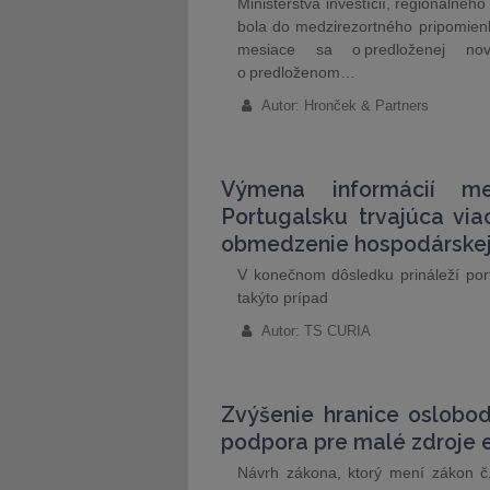
Ministerstva investícií, regionálne
bola do medzirezortného pripomien
mesiace sa o predloženej novel
o predloženom…
Autor: Hronček & Partners
Výmena informácií me
Portugalsku trvajúca vi
obmedzenie hospodárskej 
V konečnom dôsledku prináleží por
takýto prípad
Autor: TS CURIA
Zvýšenie hranice oslobod
podpora pre malé zdroje 
Návrh zákona, ktorý mení zákon č. 