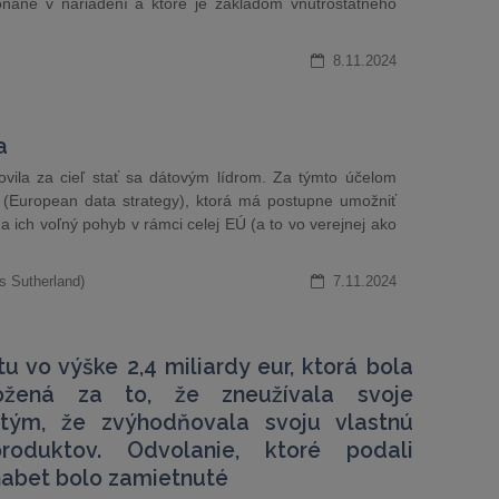
nané v nariadení a ktoré je základom vnútroštátneho
8.11.2024
a
ovila za cieľ stať sa dátovým lídrom. Za týmto účelom
u (European data strategy), ktorá má postupne umožniť
a ich voľný pohyb v rámci celej EÚ (a to vo verejnej ako
s Sutherland)
7.11.2024
u vo výške 2,4 miliardy eur, ktorá bola
ožená za to, že zneužívala svoje
tým, že zvýhodňovala svoju vlastnú
roduktov. Odvolanie, ktoré podali
habet bolo zamietnuté