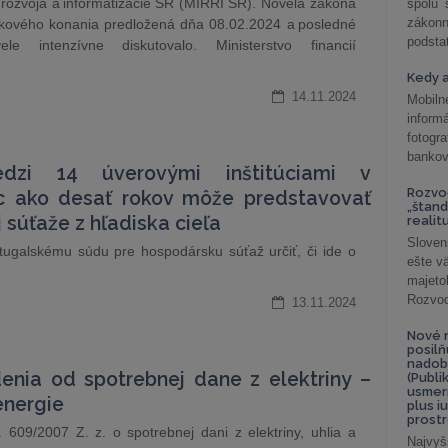
ho rozvoja a informatizácie SR (MIRRI SR). Novela zákona
spolu
záko
kového konania predložená dňa 08.02.2024 a posledné
podsta
e intenzívne diskutovalo. Ministerstvo financií
Kedy a
14.11.2024
Mobiln
inform
fotog
bankov
dzi 14 úverovými inštitúciami v
Rozvod
ac ako desať rokov môže predstavovať
„štand
súťaže z hľadiska cieľa
realit
Sloven
tugalskému súdu pre hospodársku súťaž určiť, či ide o
ešte v
majeto
Rozvod 
13.11.2024
Nové r
posil
nadob
enia od spotrebnej dane z elektriny –
(Publi
usmer
energie
plus i
prostr
609/2007 Z. z. o spotrebnej dani z elektriny, uhlia a
Najvyš