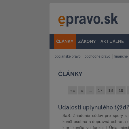
ČLÁNKY
ZÁKONY
AKTUÁLNE
občianske právo
obchodné právo
finančné
ČLÁNKY
««
«
...
17
18
19
Udalosti uplynulého týžd
SaS: Zriadenie súdov pre spory s 
končí osobná a dopravná ochrana exp
ktorí končia vo funkcii | Únia mies