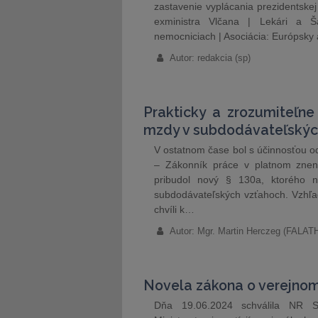
zastavenie vyplácania prezidentskej 
exministra Vlčana | Lekári a Š
nemocniciach | Asociácia: Európsky 
Autor: redakcia (sp)
Prakticky a zrozumiteľn
mzdy v subdodávateľskýc
V ostatnom čase bol s účinnosťou o
– Zákonník práce v platnom znení
pribudol nový § 130a, ktorého n
subdodávateľských vzťahoch. Vzhľad
chvíli k…
Autor: Mgr. Martin Herczeg (FAL
Novela zákona o verejnom
Dňa 19.06.2024 schválila NR S