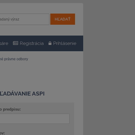
sáre
Registrácia
Prihlásenie
tné právne odbory
ĽADÁVANIE ASPI
o predpisu:
ov: