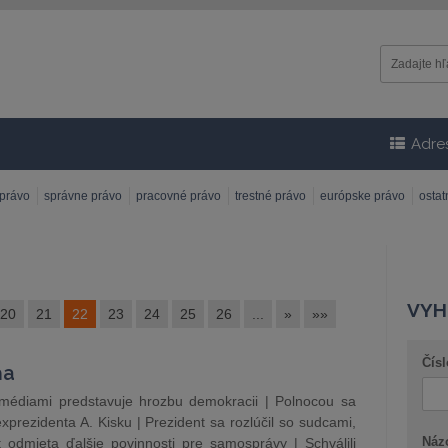
Adre
 právo
správne právo
pracovné právo
trestné právo
európske právo
osta
VYH
20
21
22
23
24
25
26
...
»
»»
Čísl
ňa
médiami predstavuje hrozbu demokracii | Polnocou sa
rezidenta A. Kisku | Prezident sa rozlúčil so sudcami,
Náz
t odmieta ďalšie povinnosti pre samosprávy | Schválili