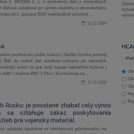
ákon č. 98/2004 Z. z. o spotrebnej dani z minerálnych
Zbier
iť daňové zaťaženie pri výrobe elektriny z obnoviteľného
rozhod
y mala od 1. januára 2025 nadobudnúť účinnosť…
význam
12.11.2024
ňa
HĽA
adne pozitíva ani podľa sudcov | Služby Centra právnej
| Štát by mohol dať svedkovi ochranu pri viacerých
eobhájil, prečo sa pre súdy kupuje najdrahšia budova |
Obc
dú sídliť v budove BBC 1 Plus | Eurokomisia sa…
Obc
11.11.2024
Obc
Reg
Reg
oti Rusku: je povolené zhabať celý výnos
ú sa vzťahuje zákaz poskytovania
žieb pre vojenský materiál
oc vykladať opatrenie so všeobecnou pôsobnosťou na