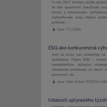
V roku 2017 Komisia uložila spoločn
že táto spoločnosť zneužívala svo
trhoch s internetovým vyhľadáva
zvýhodňovala svoju vlastnú služ
podstate…
Autor: TS CURIA
ESG ako konkurenčná výhod
Svet sa čoraz viac sústreďuje na 
podnikanie. Pojem ESG – environm
neoddeliteľnou súčasťou strate
Udržateľné podnikanie už dávno ni
povinností, ale…
Autor: Naďa Roštek (RUŽIČKA A
Udalosti uplynulého týžd
Výsledky auditu krízového riadenia