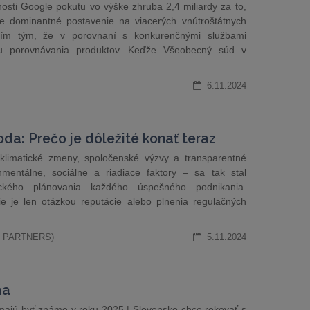
osti Google pokutu vo výške zhruba 2,4 miliardy za to,
je dominantné postavenie na viacerých vnútroštátnych
ním tým, že v porovnaní s konkurenčnými službami
bu porovnávania produktov. Keďže Všeobecný súd v
6.11.2024
a: Prečo je dôležité konať teraz
klimatické zmeny, spoločenské výzvy a transparentné
entálne, sociálne a riadiace faktory – sa tak stal
gického plánovania každého úspešného podnikania.
e je len otázkou reputácie alebo plnenia regulačných
ND PARTNERS)
5.11.2024
ňa
 majú byť známe v roku 2025 | Slovensko chce rokovať s