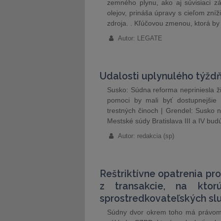
zemného plynu, ako aj súvisiaci z
olejov, prináša úpravy s cieľom zníž
zdroja. . Kľúčovou zmenou, ktorá b
Autor: LEGATE
Udalosti uplynulého týžd
Susko: Súdna reforma nepriniesla ži
pomoci by mali byť dostupnejšie 
trestných činoch | Grendel: Susko n
Mestské súdy Bratislava III a IV bu
Autor: redakcia (sp)
Reštriktívne opatrenia pr
z transakcie, na ktor
sprostredkovateľských slu
Súdny dvor okrem toho má právom