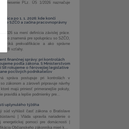
. Uznesenie PLz. ÚS 1/2026 naznačuje
od...
á práca po 1. 1. 2026: kde končí
kanie SZČO a začína pracovnoprávny
1. 2026 sa mení definícia závislej práce.
e, čo to znamená pre spoluprácu so SZČO,
 riziká prekvalifikácie a ako správne
iť B2B vzťahy.
ent finančnej správy: pri kontrolách
pujeme podľa zákona. S Ministerstvom
ií SR rokujeme o férovejšej legislatíve
rane poctivých podnikateľov
ná správa postupuje pri kontrolách v
 so zákonom a zároveň pripravuje návrhy
 ktoré majú priniesť primeranejšie pokuty,
ie pravidlá a lepšie podmienky pre...
ti uplynulého týždňa
ý súd vyhlásil časť zákona o Bratislave
tiústavnú | Vláda upravila nariadenie o
ej energetickej pomoci pre domácnosti |
fikácia Občianskeho zákonníka mieri k...