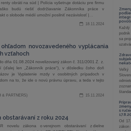
renty obráti na súd | Polícia vyšetruje dotáciu pre firmu
aško budú riešiť dodržiavanie Zákonníka práce v
Zmeny
podlie
akt o slobode médií umožní posilniť nezávislosť |…
integ
povoľo
18.11.2024
Každý 
podnik
sa pro
uzatvár
e ohľadom novozavedeného vyplácania
h vzťahoch
Zdrav
subjek
do dňa 01.08.2024 novelizovaný zákon č. 311/2001 Z. z.
nekat
 (ďalej len „Zákonník práce“), v dôsledku čoho doň
Veľký
ázov je Vyplatenie mzdy v osobitných prípadoch v
Slove
om na to, že ide o novú právnu úpravu, a teda v tejto
odmiet
zoznam
štandar
ATH & PARTNERS)
15.11.2024
Pripra
zmeny 
s ruč
17.8.2
 obstarávaní z roku 2024
Od 17.
R novelu zákona o verejnom obstarávaní z dielne
zákon 