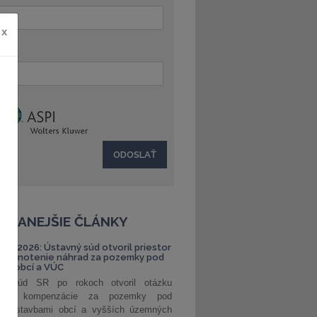
x
:
ČÍTANEJŠIE ČLÁNKY
S 1/2026: Ústavný súd otvoril priestor
ehodnotenie náhrad za pozemky pod
ami obcí a VÚC
ný súd SR po rokoch otvoril otázku
ranej kompenzácie za pozemky pod
ými stavbami obcí a vyšších územných