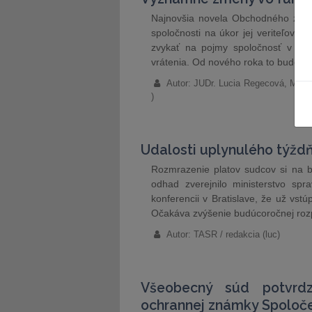
Najnovšia novela Obchodného zák
spoločnosti na úkor jej veriteľov 
zvykať na pojmy spoločnosť v kríz
vrátenia. Od nového roka to budete 
Autor: JUDr. Lucia Regecová, Mgr. 
)
Udalosti uplynulého týžd
Rozmrazenie platov sudcov si na bu
odhad zverejnilo ministerstvo spr
konferencii v Bratislave, že už vst
Očakáva zvýšenie budúcoročnej rozp
Autor: TASR / redakcia (luc)
Všeobecný súd potvrdz
ochrannej známky Spoloč