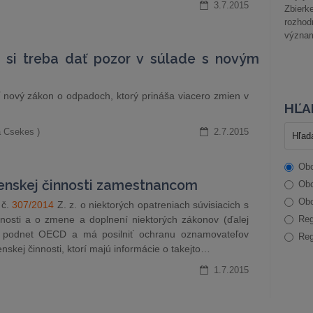
3.7.2015
Zbier
rozhod
význam
é si treba dať pozor v súlade s novým
nový zákon o odpadoch, ktorý prináša viacero zmien v
HĽA
a Csekes )
2.7.2015
Obc
enskej činnosti zamestnancom
Obc
Obc
 č.
307/2014
Z. z. o niektorých opatreniach súvisiacich s
nosti a o zmene a doplnení niektorých zákonov (ďalej
Reg
na podnet OECD a má posilniť ochranu oznamovateľov
Reg
skej činnosti, ktorí majú informácie o takejto…
1.7.2015