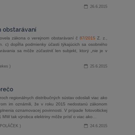
26.6.2015
 obstarávaní
novela zákona o verejnom obstarávaní č
87/2015
Z. z.,
m. c) dopĺňa podmienky účasti týkajúcich sa osobného
rávania sa môže zúčastniť len subjekt, ktorý „nie je v
ekes )
25.6.2015
prečo
och regionálnych distribučných sústav odoslali viac ako
torom im oznámili, že v roku 2015 nedostanú zákonom
nenia oznamovacej povinnosti. V prípade fotovoltickej
1 MW tak výrobca elektriny môže prísť o viac ako…
N POLÁČEK )
24.6.2015