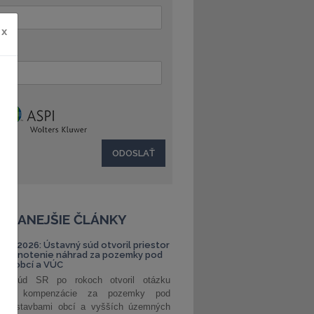
x
:
ČÍTANEJŠIE ČLÁNKY
S 1/2026: Ústavný súd otvoril priestor
ehodnotenie náhrad za pozemky pod
ami obcí a VÚC
ný súd SR po rokoch otvoril otázku
ranej kompenzácie za pozemky pod
ými stavbami obcí a vyšších územných