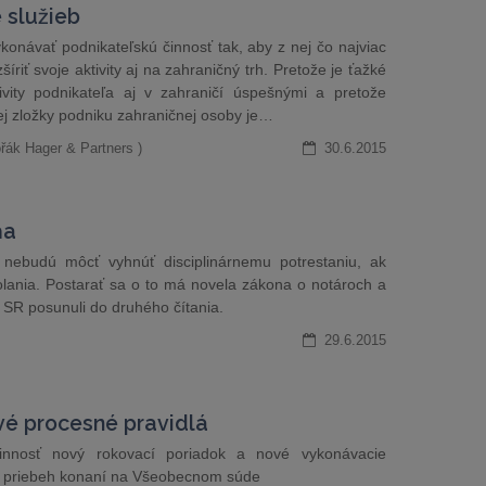
 služieb
onávať podnikateľskú činnosť tak, aby z nej čo najviac
šíriť svoje aktivity aj na zahraničný trh. Pretože je ťažké
vity podnikateľa aj v zahraničí úspešnými a pretože
ej zložky podniku zahraničnej osoby je…
řák Hager & Partners )
30.6.2015
ňa
 nebudú môcť vyhnúť disciplinárnemu potrestaniu, ak
olania. Postarať sa o to má novela zákona o notároch a
R SR posunuli do druhého čítania.
29.6.2015
vé procesné pravidlá
nnosť nový rokovací poriadok a nové vykonávacie
šiť priebeh konaní na Všeobecnom súde