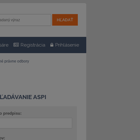
sáre
Registrácia
Prihlásenie
tné právne odbory
ĽADÁVANIE ASPI
o predpisu:
ov: