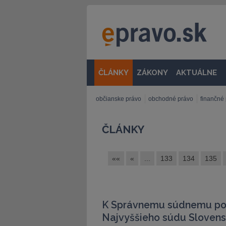
ČLÁNKY
ZÁKONY
AKTUÁLNE
občianske právo
obchodné právo
finančné
ČLÁNKY
««
«
...
133
134
135
K Správnemu súdnemu por
Najvyššieho súdu Slovensk