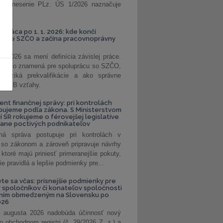
. Uznesenie PLz. ÚS 1/2026 naznačuje
od...
á práca po 1. 1. 2026: kde končí
kanie SZČO a začína pracovnoprávny
1. 2026 sa mení definícia závislej práce.
e, čo to znamená pre spoluprácu so SZČO,
 riziká prekvalifikácie a ako správne
iť B2B vzťahy.
ent finančnej správy: pri kontrolách
pujeme podľa zákona. S Ministerstvom
ií SR rokujeme o férovejšej legislatíve
rane poctivých podnikateľov
ná správa postupuje pri kontrolách v
 so zákonom a zároveň pripravuje návrhy
 ktoré majú priniesť primeranejšie pokuty,
ie pravidlá a lepšie podmienky pre...
vte sa včas: prísnejšie podmienky pre
spoločníkov či konateľov spoločnosti
ením obmedzeným na Slovensku po
026
 augusta 2026 nadobúda účinnosť nový
o obchodnom registri (č. 29/2026 Z. z.) a