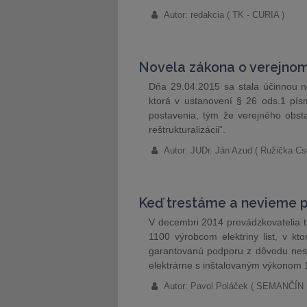
Autor: redakcia ( TK - CURIA )
Novela zákona o verejnom
Dňa 29.04.2015 sa stala účinnou 
ktorá v ustanovení § 26 ods.1 pís
postavenia, tým že verejného obsta
reštrukturalizácii“.
Autor: JUDr. Ján Azud ( Ružička Cs
Keď trestáme a nevieme 
V decembri 2014 prevádzkovatelia tr
1100 výrobcom elektriny list, v k
garantovanú podporu z dôvodu nespl
elektrárne s inštalovaným výkonom 
Autor: Pavol Poláček ( SEMANČÍ