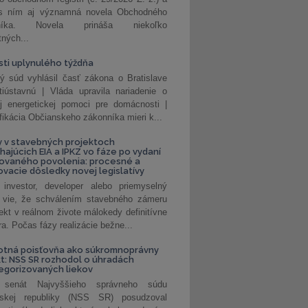
 s ním aj významná novela Obchodného
nníka. Novela prináša niekoľko
tných...
ti uplynulého týždňa
ý súd vyhlásil časť zákona o Bratislave
tiústavnú | Vláda upravila nariadenie o
ej energetickej pomoci pre domácnosti |
fikácia Občianskeho zákonníka mieri k...
 v stavebných projektoch
hajúcich EIA a IPKZ vo fáze po vydaní
rovaného povolenia: procesné a
vacie dôsledky novej legislatívy
investor, developer alebo priemyselný
 vie, že schválením stavebného zámeru
jekt v reálnom živote málokedy definitívne
a. Počas fázy realizácie bežne...
otná poisťovňa ako súkromnoprávny
t: NSS SR rozhodol o úhradách
egorizovaných liekov
 senát Najvyššieho správneho súdu
nskej republiky (NSS SR) posudzoval