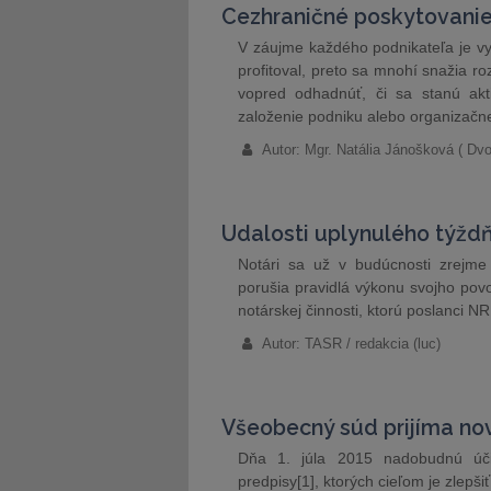
Cezhraničné poskytovanie
V záujme každého podnikateľa je vyk
profitoval, preto sa mnohí snažia roz
vopred odhadnúť, či sa stanú akti
založenie podniku alebo organizačn
Autor: Mgr. Natália Jánošková ( Dvo
Udalosti uplynulého týžd
Notári sa už v budúcnosti zrejme
porušia pravidlá výkonu svojho pov
notárskej činnosti, ktorú poslanci N
Autor: TASR / redakcia (luc)
Všeobecný súd prijíma no
Dňa 1. júla 2015 nadobudnú úči
predpisy[1], ktorých cieľom je zlep