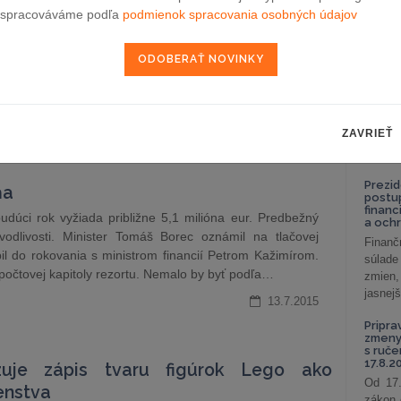
celkov
spracováváme podľa
podmienok spracovania osobných údajov
onníka č.
87/2015
Z. z. prijatá v boji proti „vykrádaniu“
odklon 
zavádza množstvo doteraz neznámych pojmov. Začnite si
Závisl
e, plnenie nahrádzajúce vlastné zdroje a zákaz jeho
podni
potrebovať.
vzťah
Od 1. 
Danica Valentová ( Glatzová & Co.
14.7.2015
Zistit
ZAVRIEŤ
aké sú
nastav
Prezid
ňa
postu
financ
dúci rok vyžiada približne 5,1 milióna eur. Predbežný
a och
avodlivosti. Minister Tomáš Borec oznámil na tlačovej
Finanč
úpil do rokovania s ministrom financií Petrom Kažimírom.
súlade
očtovej kapitoly rezortu. Nemalo by byť podľa…
zmien,
jasnejš
13.7.2015
Pripra
zmeny 
s ruč
17.8.2
uje zápis tvaru figúrok Lego ako
Od 17.
enstva
zákon 