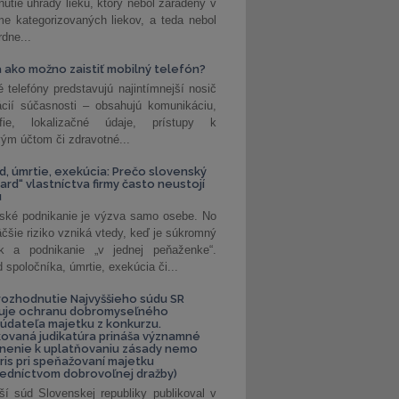
nutie úhrady lieku, ktorý nebol zaradený v
e kategorizovaných liekov, a teda nebol
dne...
 ako možno zaistiť mobilný telefón?
é telefóny predstavujú najintímnejší nosič
ácií súčasnosti – obsahujú komunikáciu,
rafie, lokalizačné údaje, prístupy k
ým účtom či zdravotné...
, úmrtie, exekúcia: Prečo slovenský
ard“ vlastníctva firmy často neustojí
u
ské podnikanie je výzva samo osebe. No
äčšie riziko vzniká vtedy, keď je súkromný
k a podnikanie „v jednej peňaženke“.
spoločníka, úmrtie, exekúcia či...
ozhodnutie Najvyššieho súdu SR
ňuje ochranu dobromyseľného
údateľa majetku z konkurzu.
kovaná judikatúra prináša významné
nenie k uplatňovaniu zásady nemo
uris pri speňažovaní majetku
edníctvom dobrovoľnej dražby)
ší súd Slovenskej republiky publikoval v