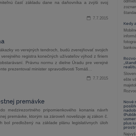
odmiet
iteľnú časť základu dane na daňovníka a zvýši svoj
zoznam
štandar
7.7.2015
Kedy a
Mobiln
inform
ňa
fotog
bankov
zákazky vo verejných tendroch, budú zverejňovať svojich
 verejného registra konečných užívateľov výhod z firiem
Rozvod
obstarávaní. Právnu normu z dielne Úradu pre verejné
„štand
realit
ente prezentoval minister spravodlivosti Tomáš…
Sloven
7.7.2015
ešte v
majeto
Rozvod 
estnej premávke
Nové r
posil
o do medzirezortného pripomienkového konania návrh
nadob
(Publi
tnej premávke, ktorým sa zároveň novelizuje aj zákon č.
usmer
h bol predložený na základe plánu legislatívnych úloh
plus i
prostr
Najvyš