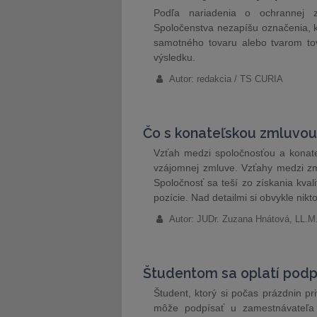
Podľa nariadenia o ochrannej 
Spoločenstva nezapíšu označenia, k
samotného tovaru alebo tvarom tov
výsledku.
Autor: redakcia / TS CURIA
Čo s konateľskou zmluvou 
Vzťah medzi spoločnosťou a konat
vzájomnej zmluve. Vzťahy medzi zml
Spoločnosť sa teší zo získania kval
pozície. Nad detailmi si obvykle nik
Autor: JUDr. Zuzana Hnátová, LL.M.
Študentom sa oplatí podp
Študent, ktorý si počas prázdnin pr
môže podpísať u zamestnávateľa 