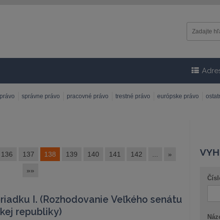
Adre
 právo
správne právo
pracovné právo
trestné právo
európske právo
osta
VYH
136
137
138
139
140
141
142
...
»
»»
Čísl
iadku I. (Rozhodovanie Veľkého senátu
ej republiky)
Náz