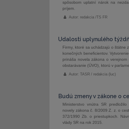
spôsobom uplatní nárok na nezdan
príjem.
Autor: redakcia /TS FR
Udalosti uplynulého týžd
Firmy, ktoré sa uchádzajú o štátne 
konečných beneficientov. Vytvorenie
prináša novela zákona o verejnom 
obstarávanie (ÚVO), ktorú v parlam
Autor: TASR / redakcia (luc)
Budú zmeny v zákone o c
Ministerstvo vnútra SR predložil
novely zákona č. 8/2009 Z. z. o ces
372/1990 Zb. o priestupkoch. Návr
vlády SR na rok 2015.