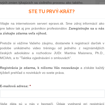
ých zmien týkajúcich sa civilného procesu ako takého.
963 Zb. Občiansky súdny poriadok v znení neskorších
STE TU PRVÝ-KRÁT?
e rozsiahlych či menej rozsiahlych zmien definitívne
Text
ý sporový poriadok, Civilný mimosporový poriadok a
Vitajte na internetovom serveri epravo.sk. Sme zdroj informácií ako
pre laikov tak aj pre právnikov profesionálov.
Zaregistrujte sa u nás
X NEUPAUER & PARTNERS )
16.7.2015
a získajte zdarma veľa výhod.
Pretože si vážíme Vašeho záujmu, dostanete k registracií darček v
la 2015, týkajúci sa spravodlivého
podobe unikátneho video tréningu od jedného z nejznámějších
 regulovaného nájomného
českých advokátov a rozhodcov JUDr. Martina Maisnera, Ph.D.,
MCIArb, a to "Taktika vyjednávání o smlouvách".
júla 2015 vyhlásil rozsudok týkajúci sa spravodlivého
alší proti Slovenskej republike. Ide o prvý z prípadov
Registrácia je zdarma, k ničomu Vás nezaväzuje
a získáte každý
mného, v ktorom ESĽP rozsudkom z 28. januára 2014
týždeň prehľad o novinkách vo svete práva.
NAJ
né užívanie majetku, zaručeného článkom 1 Protokolu č.
PLz. Ú
na pr
E-mailová adresa:
*
15.7.2015
stavb
Ústav
prime
verejn
Vaše dáta sú u nás v bezpečí. Údaje vyplnené pri registrácií
aní kapitálových spoločností