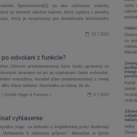
známke Spoločenstva[1] sa ako ochranné známky
spolu
záko
toré sú tvorené výlučne tvarom, ktorý vyplýva z povahy
podsta
aru, ktorý je nevyhnutný pre dosiahnutie technického
Udalos
10.7.2015
Ústavn
za pro
cielen
Rekodi
po odvolaní z funkcie?
Zmeny
eľom (členom predstavenstva) býva často upravený vo
podlie
integ
uvnými stranami sú pri jej uzatváraní často euforické.
povoľo
itného manažéra, konateľ (člen predstavenstva) z novej
Každý 
to dlho hlavu neláme. Nezriedka sa stáva, že do…
podnik
sa pro
 ( Dvořák Hager & Partners )
8.7.2015
uzatvár
Zdrav
subjek
ísať vyhlásenie
nekat
ivyrába (napr. na dohodu o brigádnickej práci študenta)
Veľký
Slove
„Vyhlásenie k zdaneniu príjmov“. Mesačne si týmto