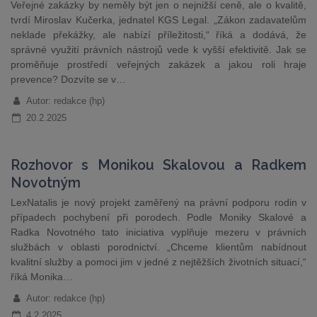
Veřejné zakázky by neměly být jen o nejnižší ceně, ale o kvalitě,
tvrdí Miroslav Kučerka, jednatel KGS Legal. „Zákon zadavatelům
neklade překážky, ale nabízí příležitosti,“ říká a dodává, že
správné využití právních nástrojů vede k vyšší efektivitě. Jak se
proměňuje prostředí veřejných zakázek a jakou roli hraje
prevence? Dozvíte se v…
Autor: redakce (hp)
20.2.2025
Rozhovor s Monikou Skalovou a Radkem
Novotným
LexNatalis je nový projekt zaměřený na právní podporu rodin v
případech pochybení při porodech. Podle Moniky Skalové a
Radka Novotného tato iniciativa vyplňuje mezeru v právních
službách v oblasti porodnictví. „Chceme klientům nabídnout
kvalitní služby a pomoci jim v jedné z nejtěžších životních situací,“
říká Monika…
Autor: redakce (hp)
4.2.2025