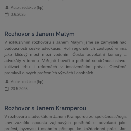
Autor: redakce (hp)
3.6.2025
Rozhovor s Janem Malým
V exkluzivním rozhovoru s Janem Malým jsme se zamysleli nad
budoucností české advokacie. Roli regionálních zástupců vnímá
jako klíčový most mezi vedením České advokátní komory a
advokáty v terénu. Veřejně hovoří o potřebě soudržnosti stavu,
kultivaci trhu i reformách v insolvenčním právu. Otevřeně
promluvil o svých profesních výzvách i osobních…
Autor: redakce (hp)
20.5.2025
Rozhovor s Janem Kramperou
V rozhovoru s advokátem Janem Kramperou ze společnosti Aegis
Law zaznělo spoustu zajímavých postřehů o advokacii jako
profesi, byznysu i osobním přístupu ke každodenní práci. Jan