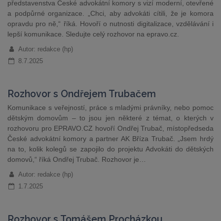
představenstva České advokátní komory s vizí moderní, otevřené
a podpůrné organizace. „Chci, aby advokáti cítili, že je komora
opravdu pro ně,“ říká. Hovoří o nutnosti digitalizace, vzdělávání i
lepší komunikace. Sledujte celý rozhovor na epravo.cz.
Autor: redakce (hp)
8.7.2025
Rozhovor s Ondřejem Trubačem
Komunikace s veřejností, práce s mladými právníky, nebo pomoc
dětským domovům – to jsou jen některé z témat, o kterých v
rozhovoru pro EPRAVO.CZ hovoří Ondřej Trubač, místopředseda
České advokátní komory a partner AK Bříza Trubač. „Jsem hrdý
na to, kolik kolegů se zapojilo do projektu Advokáti do dětských
domovů,“ říká Ondřej Trubač. Rozhovor je…
Autor: redakce (hp)
1.7.2025
Rozhovor s Tomášem Procházkou