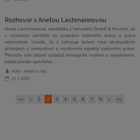
Rozhovor s Anetou Lachmannovou
Aneta Lachmannová, advokátka z kanceláře Drobiš & Novotný, se
v rozhovoru zaměřila na propojení rodinného práva a práva
nemovitostí. Uvedla, že jí vyhovuje balanc mezi strukturálním
přístupem u nemovitostí a emotivními aspekty rodinného práva.
Přestože obě oblasti vyžadují strategické myšlení a vyjednávání,
každá přináší specifické…
Autor: redakce (hp)
21.1.2025
««
«
1
2
3
4
5
6
7
8
»
»»