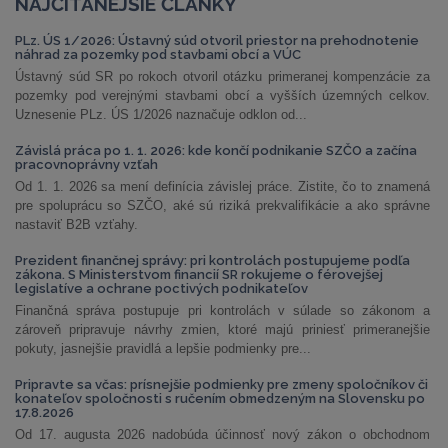
NAJČÍTANEJŠIE ČLÁNKY
PLz. ÚS 1/2026: Ústavný súd otvoril priestor na prehodnotenie
náhrad za pozemky pod stavbami obcí a VÚC
Ústavný súd SR po rokoch otvoril otázku primeranej kompenzácie za
pozemky pod verejnými stavbami obcí a vyšších územných celkov.
Uznesenie PLz. ÚS 1/2026 naznačuje odklon od...
Závislá práca po 1. 1. 2026: kde končí podnikanie SZČO a začína
pracovnoprávny vzťah
Od 1. 1. 2026 sa mení definícia závislej práce. Zistite, čo to znamená
pre spoluprácu so SZČO, aké sú riziká prekvalifikácie a ako správne
nastaviť B2B vzťahy.
Prezident finančnej správy: pri kontrolách postupujeme podľa
zákona. S Ministerstvom financií SR rokujeme o férovejšej
legislatíve a ochrane poctivých podnikateľov
Finančná správa postupuje pri kontrolách v súlade so zákonom a
zároveň pripravuje návrhy zmien, ktoré majú priniesť primeranejšie
pokuty, jasnejšie pravidlá a lepšie podmienky pre...
Pripravte sa včas: prísnejšie podmienky pre zmeny spoločníkov či
konateľov spoločnosti s ručením obmedzeným na Slovensku po
17.8.2026
Od 17. augusta 2026 nadobúda účinnosť nový zákon o obchodnom