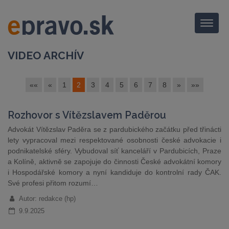
Menu
VIDEO ARCHÍV
««
«
1
2
3
4
5
6
7
8
»
»»
Rozhovor s Vítězslavem Paděrou
Advokát Vítězslav Paděra se z pardubického začátku před třinácti
lety vypracoval mezi respektované osobnosti české advokacie i
podnikatelské sféry. Vybudoval síť kanceláří v Pardubicích, Praze
a Kolíně, aktivně se zapojuje do činnosti České advokátní komory
i Hospodářské komory a nyní kandiduje do kontrolní rady ČAK.
Své profesi přitom rozumí…
Autor: redakce (hp)
9.9.2025