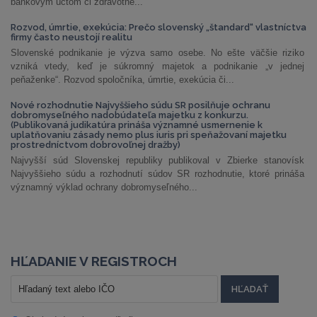
bankovým účtom či zdravotné...
Rozvod, úmrtie, exekúcia: Prečo slovenský „štandard“ vlastníctva
firmy často neustojí realitu
Slovenské podnikanie je výzva samo osebe. No ešte väčšie riziko
vzniká vtedy, keď je súkromný majetok a podnikanie „v jednej
peňaženke“. Rozvod spoločníka, úmrtie, exekúcia či...
Nové rozhodnutie Najvyššieho súdu SR posilňuje ochranu
dobromyseľného nadobúdateľa majetku z konkurzu.
(Publikovaná judikatúra prináša významné usmernenie k
uplatňovaniu zásady nemo plus iuris pri speňažovaní majetku
prostredníctvom dobrovoľnej dražby)
Najvyšší súd Slovenskej republiky publikoval v Zbierke stanovísk
Najvyššieho súdu a rozhodnutí súdov SR rozhodnutie, ktoré prináša
významný výklad ochrany dobromyseľného...
HĽADANIE V REGISTROCH