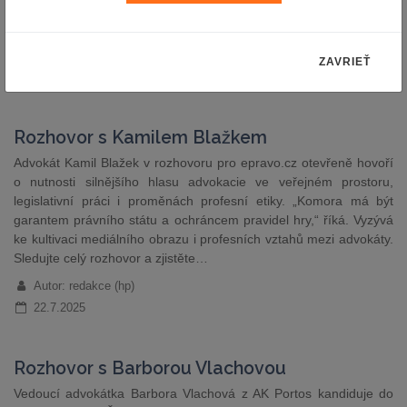
s klientem musí zůstat základním pilířem.“ Sledujte celý rozhovor
a zjistěte, proč chce ovlivnit budoucnost advokacie…
Autor: redakce (hp)
ZAVRIEŤ
5.8.2025
Rozhovor s Kamilem Blažkem
Advokát Kamil Blažek v rozhovoru pro epravo.cz otevřeně hovoří
o nutnosti silnějšího hlasu advokacie ve veřejném prostoru,
legislativní práci i proměnách profesní etiky. „Komora má být
garantem právního státu a ochráncem pravidel hry,“ říká. Vyzývá
ke kultivaci mediálního obrazu i profesních vztahů mezi advokáty.
Sledujte celý rozhovor a zjistěte…
Autor: redakce (hp)
22.7.2025
Rozhovor s Barborou Vlachovou
Vedoucí advokátka Barbora Vlachová z AK Portos kandiduje do