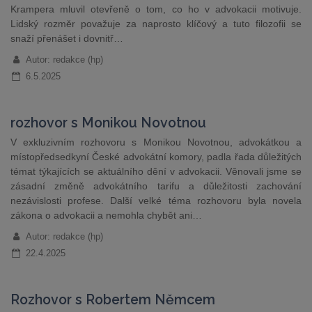
Krampera mluvil otevřeně o tom, co ho v advokacii motivuje.
Lidský rozměr považuje za naprosto klíčový a tuto filozofii se
snaží přenášet i dovnitř…
Autor: redakce (hp)
6.5.2025
rozhovor s Monikou Novotnou
V exkluzivním rozhovoru s Monikou Novotnou, advokátkou a
místopředsedkyní České advokátní komory, padla řada důležitých
témat týkajících se aktuálního dění v advokacii. Věnovali jsme se
zásadní změně advokátního tarifu a důležitosti zachování
nezávislosti profese. Další velké téma rozhovoru byla novela
zákona o advokacii a nemohla chybět ani…
Autor: redakce (hp)
22.4.2025
Rozhovor s Robertem Němcem