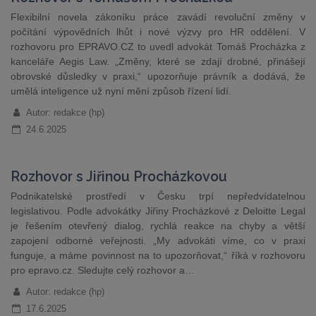
Flexibilní novela zákoníku práce zavádí revoluční změny v
počítání výpovědních lhůt i nové výzvy pro HR oddělení. V
rozhovoru pro EPRAVO.CZ to uvedl advokát Tomáš Procházka z
kanceláře Aegis Law. „Změny, které se zdají drobné, přinášejí
obrovské důsledky v praxi,“ upozorňuje právník a dodává, že
umělá inteligence už nyní mění způsob řízení lidí.
Autor: redakce (hp)
24.6.2025
Rozhovor s Jiřinou Procházkovou
Podnikatelské prostředí v Česku trpí nepředvídatelnou
legislativou. Podle advokátky Jiřiny Procházkové z Deloitte Legal
je řešením otevřený dialog, rychlá reakce na chyby a větší
zapojení odborné veřejnosti. „My advokáti víme, co v praxi
funguje, a máme povinnost na to upozorňovat,“ říká v rozhovoru
pro epravo.cz. Sledujte celý rozhovor a…
Autor: redakce (hp)
17.6.2025