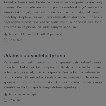
Aktuálne transatlantické dianie dáva slovu trampota zjavne nový
rozmer. Bez ohľadu na to, či prvú samohlásku „a“ nahradíte
samohláskou „u“, význam bude ak nie ten istý, tak aspoň
podobný. Pôjde o ťažkosti, problémy alebo dokonca o chaos a
nepredvídateľnosť. Ale keďže súdiť iných, a obzvlášť bez toho,
aby sme sa najprv naučili súdiť samých seba, sa…
Autor: JUDr. Ivan Holič (AGM partners)
28.4.2026
Udalosti uplynulého týždňa
Parlament schválil zákon o transparentnosti odmeňovania,
prezident Pellegrini ho podpísal | Koalícia predložila novelu
volebných pravidiel, ruší korešpondenčnú volbu zo zahraničia |
Súdna rada SR nezvolila kandidátku na predsedu Najvyššieho
správneho súdu | Európska komisia žiada pozastavenie
akreditácie Podohospodárskejplatobnej agentúry |…
Autor: redakcia (sp)
27.4.2026