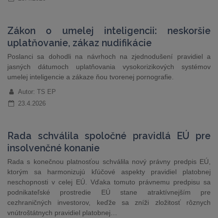
Zákon o umelej inteligencii: neskoršie
uplatňovanie, zákaz nudifikácie
Poslanci sa dohodli na návrhoch na zjednodušení pravidiel a
jasných dátumoch uplatňovania vysokorizikových systémov
umelej inteligencie a zákaze ňou tvorenej pornografie.
Autor: TS EP
23.4.2026
Rada schválila spoločné pravidlá EÚ pre
insolvenčné konanie
Rada s konečnou platnosťou schválila nový právny predpis EÚ,
ktorým sa harmonizujú kľúčové aspekty pravidiel platobnej
neschopnosti v celej EÚ. Vďaka tomuto právnemu predpisu sa
podnikateľské prostredie EÚ stane atraktívnejším pre
cezhraničných investorov, keďže sa zníži zložitosť rôznych
vnútroštátnych pravidiel platobnej…