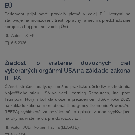
EÚ
Parlament prijal nové pravidlá platné v celej EÚ, ktorými sa
stanovuje harmonizovaný trestnoprávny rámec na predchádzanie
korupcii a boj proti nej v celej Únii.
Autor: TS EP
6.5.2026
Žiadosti o vrátenie dovozných ciel
vyberaných orgánmi USA na základe zákona
IEEPA
Článok stručne analyzuje možné praktické dôsledky rozhodnutia
Najvyššieho súdu USA vo veci Learning Resources, Inc. proti
Trumpovi, ktorým boli clá uložené prezidentom USA v roku 2025
na základe zákona International Emergency Economic Powers Act
(IEEPA) vyhlásené za nezákonné, a opisuje z toho vyplývajúce
nároky na vrátenie cla pre dovozcov z…
Autor: JUDr. Norbert Havrila (LEGATE)
5.5.2026