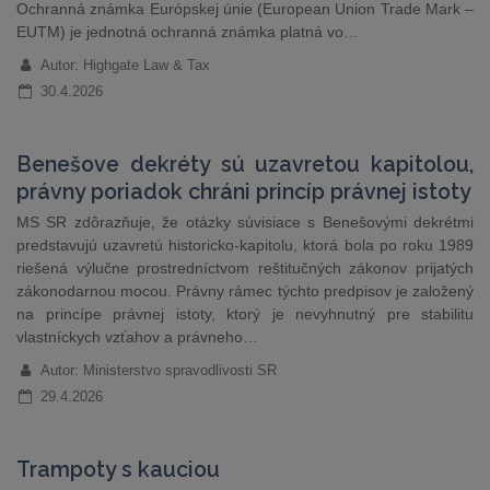
Ochranná známka Európskej únie (European Union Trade Mark –
EUTM) je jednotná ochranná známka platná vo…
Autor: Highgate Law & Tax
30.4.2026
Benešove dekréty sú uzavretou kapitolou,
právny poriadok chráni princíp právnej istoty
MS SR zdôrazňuje, že otázky súvisiace s Benešovými dekrétmi
predstavujú uzavretú historicko-kapitolu, ktorá bola po roku 1989
riešená výlučne prostredníctvom reštitučných zákonov prijatých
zákonodarnou mocou. Právny rámec týchto predpisov je založený
na princípe právnej istoty, ktorý je nevyhnutný pre stabilitu
vlastníckych vzťahov a právneho…
Autor: Ministerstvo spravodlivosti SR
29.4.2026
Trampoty s kauciou