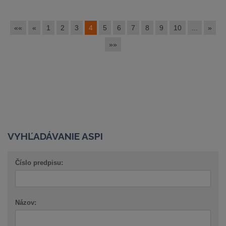
««
«
1
2
3
4
5
6
7
8
9
10
...
»
»»
VYHĽADÁVANIE ASPI
Číslo predpisu:
Názov: