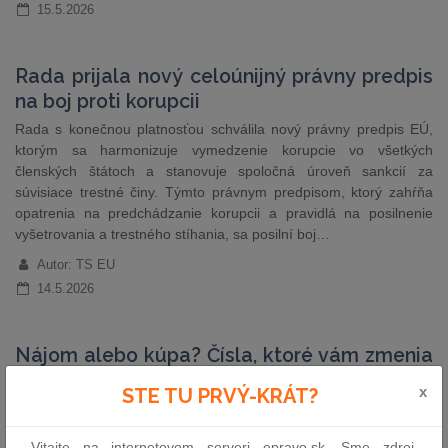
15.5.2026
Rada prijala nový celoúnijný právny predpis
na boj proti korupcii
Rada s konečnou platnosťou schválila nový právny predpis EÚ,
ktorým sa harmonizuje vymedzenie korupcie vo všetkých
členských štátoch a stanovuje spoločná úroveň sankcií za
súvisiace trestné činy. Týmto právnym predpisom, ktorý zahŕňa
opatrenia na predchádzanie korupcii a pravidlá na posilnenie
vyšetrovania a trestného stíhania, sa posilní boj…
Autor: TS EU
14.5.2026
Nájom alebo kúpa? Čísla, ktoré vám zmenia
názor
x
STE TU PRVÝ-KRÁT?
Žiť vo vlastnom je na Slovensku silne zakorenená predstava. Je
však bývanie vo vlastnom naozaj automaticky racionálna voľba?
Vitajte na internetovom serveri epravo.sk. Sme zdroj