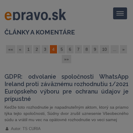
Menu
ČLÁNKY A KOMENTÁRE
««
«
1
2
3
4
5
6
7
8
9
10
...
»
»»
GDPR: odvolanie spoločnosti WhatsApp
Ireland proti záväznému rozhodnutiu 1/2021
Európskeho výboru pre ochranu údajov je
prípustné
Keďže toto rozhodnutie je napadnuteľným aktom, ktorý sa priamo
týka tejto spoločnosti, Súdny dvor zrušil uznesenie Všeobecného
súdu a vrátil mu vec na opätovné rozhodnutie vo veci samej
Autor: TS CURIA