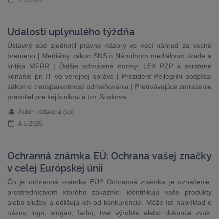
Udalosti uplynulého týždňa
Ústavný súd zjednotil právne názory vo veci náhrad za vecné
bremeno | Mediálny zákon SNS o Národnom mediálnom úrade a
kritika MFRR | Ďalšie schválené normy: LEX PZP a skrátené
konanie pri IT vo verejnej správe | Prezident Pellegrini podpísal
zákon o transparentnosti odmeňovania | Pretrvávajúce zmrazenie
pravidiel pre kajúcnikov a tzv. Suskova…
Autor: redakcia (sp)
4.5.2026
Ochranná známka EÚ: Ochrana vašej značky
v celej Európskej únii
Čo je ochranná známka EÚ? Ochranná známka je označenie,
prostredníctvom ktorého zákazníci identifikujú vaše produkty
alebo služby a odlišujú ich od konkurencie. Môže ísť napríklad o
názov, logo, slogan, farbu, tvar výrobku alebo dokonca zvuk.