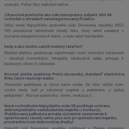
uzatvára. Počas fázy realizácie bežne...
Zdravotná poisťovňa ako súkromnoprávny subjekt: NSS SR
rozhodol o úhradách nekategorizovaných liekov
Veľký senát Najvyššieho správneho súdu Slovenskej republiky (NSS
SR) posudzoval odmietnutie úhrady lieku, ktorý nebol zaradený v
zozname kategorizovaných liekov, a teda nebol štandardne...
Kedy a ako možno zaistiť mobilný telefón?
Mobilné telefóny predstavujú najintímnejší nosič informácií súčasnosti
– obsahujú komunikáciu, fotografie, lokalizačné údaje, prístupy k
bankovým účtom či zdravotné...
Rozvod, úmrtie, exekúcia: Prečo slovenský „štandard“ vlastníctva
firmy často neustojí realitu
Slovenské podnikanie je výzva samo osebe. No ešte väčšie riziko
vzniká vtedy, keď je súkromný majetok a podnikanie „v jednej
peňaženke“. Rozvod spoločníka, úmrtie, exekúcia či...
Nové rozhodnutie Najvyššieho súdu SR posilňuje ochranu
dobromyseľného nadobúdateľa majetku z konkurzu.
(Publikovaná judikatúra prináša významné usmernenie k
uplatňovaniu zásady nemo plus iuris pri speňažovaní majetku
prostredníctvom dobrovoľnej dražby)
Najvyšší súd Slovenskej republiky publikoval v Zbierke stanovísk