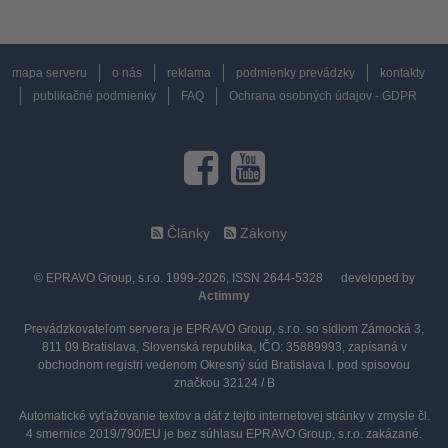
mapa serveru
o nás
reklama
podmienky prevádzky
kontakty
publikačné podmienky
FAQ
Ochrana osobných údajov - GDPR
Články
Zákony
© EPRAVO Group, s.r.o. 1999-2026, ISSN 2644-5328
developed by
Actimmy
Prevádzkovateľom servera je EPRAVO Group, s.r.o. so sídlom Zámocká 3,
811 09 Bratislava, Slovenská republika, IČO: 35889993, zapísaná v
obchodnom registri vedenom Okresný súd Bratislava I. pod spisovou
značkou 32124 / B
Automatické vyťažovanie textov a dát z tejto internetovej stránky v zmysle čl.
4 smernice 2019/790/EU je bez súhlasu EPRAVO Group, s.r.o. zakázané.