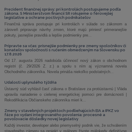
Prezident finančnej správy: pri kontrolách postupujeme podľa
zákona. S Ministerstvom financií SR rokujeme o férovejšej
legislatíve a ochrane poctivých podnikateľov
Finančná správa postupuje pri kontrolách v súlade so zákonom a
zároveň pripravuje návrhy zmien, ktoré majú priniesť primeranejšie
pokuty, jasnejšie pravidlá a lepšie podmienky pre...
Pripravte sa včas: prísnejšie podmienky pre zmeny spoločníkov či
konateľov spoločnosti s ručením obmedzeným na Slovensku po
17.8.2026
Od 17. augusta 2026 nadobúda účinnosť nový zákon o obchodnom
registri (č. 29/2026 Z. z.) a spolu s ním aj významná novela
Obchodného zákonníka. Novela prináša niekoľko podstatných...
Udalosti uplynulého týždňa
Ústavný súd vyhlásil časť zákona o Bratislave za protiústavnú | Vláda
upravila nariadenie o cielenej energetickej pomoci pre domácnosti |
Rekodifikácia Občianskeho zákonníka mieri k...
Zmeny v stavebných projektoch podliehajúcich EIA a IPKZ vo
fáze po vydaní integrovaného povolenia: procesné a
povoľovacie dôsledky novej legislatívy
Každý investor, developer alebo priemyselný podnik vie, že schválením
stavebného zámeru sa projekt v reálnom živote málokedy definitívne