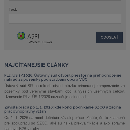
Text:
NAJČÍTANEJŠIE ČLÁNKY
PLz. ÚS 1/2026: Ústavný súd otvoril priestor na prehodnotenie
náhrad za pozemky pod stavbami obcí a VÚC
Ústavný súd SR po rokoch otvoril otázku primeranej kompenzácie za
pozemky pod verejnými stavbami obcí a vyšších územných celkov.
Uznesenie PLz. ÚS 1/2026 naznačuje odklon od...
Závislá práca po 1. 1. 2026: kde končí podnikanie SZČO a začína
pracovnoprávny vzťah
Od 1. 1. 2026 sa mení definícia závislej práce. Zistite, čo to znamená
pre spoluprácu so SZČO, aké sú riziká prekvalifikácie a ako správne
nastaviť B2B vzťahy.