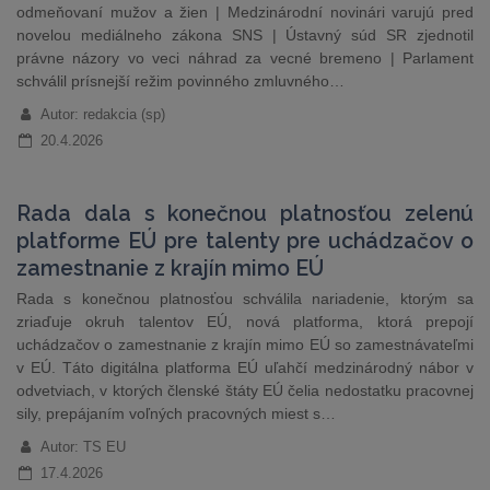
odmeňovaní mužov a žien | Medzinárodní novinári varujú pred
novelou mediálneho zákona SNS | Ústavný súd SR zjednotil
právne názory vo veci náhrad za vecné bremeno | Parlament
schválil prísnejší režim povinného zmluvného…
Autor: redakcia (sp)
20.4.2026
Rada dala s konečnou platnosťou zelenú
platforme EÚ pre talenty pre uchádzačov o
zamestnanie z krajín mimo EÚ
Rada s konečnou platnosťou schválila nariadenie, ktorým sa
zriaďuje okruh talentov EÚ, nová platforma, ktorá prepojí
uchádzačov o zamestnanie z krajín mimo EÚ so zamestnávateľmi
v EÚ. Táto digitálna platforma EÚ uľahčí medzinárodný nábor v
odvetviach, v ktorých členské štáty EÚ čelia nedostatku pracovnej
sily, prepájaním voľných pracovných miest s…
Autor: TS EU
17.4.2026