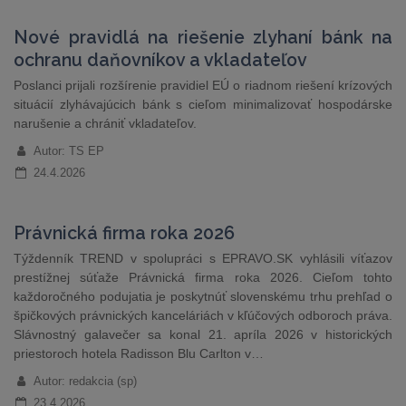
Nové pravidlá na riešenie zlyhaní bánk na
ochranu daňovníkov a vkladateľov
Poslanci prijali rozšírenie pravidiel EÚ o riadnom riešení krízových
situácií zlyhávajúcich bánk s cieľom minimalizovať hospodárske
narušenie a chrániť vkladateľov.
Autor: TS EP
24.4.2026
Právnická firma roka 2026
Týždenník TREND v spolupráci s EPRAVO.SK vyhlásili víťazov
prestížnej súťaže Právnická firma roka 2026. Cieľom tohto
každoročného podujatia je poskytnúť slovenskému trhu prehľad o
špičkových právnických kanceláriách v kľúčových odboroch práva.
Slávnostný galavečer sa konal 21. apríla 2026 v historických
priestoroch hotela Radisson Blu Carlton v…
Autor: redakcia (sp)
23.4.2026