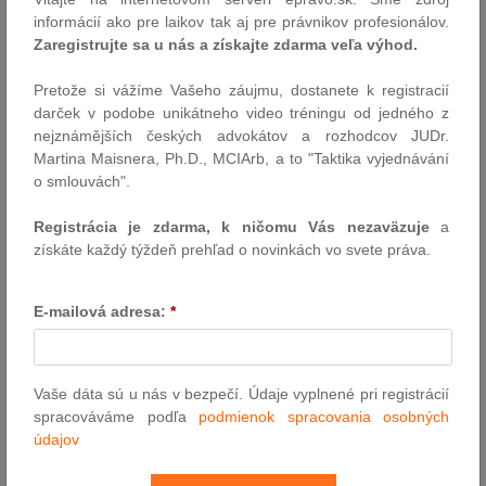
Alebo je to skôr kultúrne nastavenie, ktoré si ekonomicky
informácií ako pre laikov tak aj pre právnikov profesionálov.
neprepočítavame? Na prednáške Petra Vargu o nehnuteľnostiach
Zaregistrujte sa u nás a získajte zdarma veľa výhod.
sme sa na túto otázku pozreli bez emócií, cez čísla, likviditu,
daňové dopady a širší kontext…
Pretože si vážíme Vašeho záujmu, dostanete k registracií
Autor: Highgate Law & Tax
darček v podobe unikátneho video tréningu od jedného z
13.5.2026
nejznámějších českých advokátov a rozhodcov JUDr.
Martina Maisnera, Ph.D., MCIArb, a to "Taktika vyjednávání
o smlouvách".
Kde a podľa čoho sa súdi digitálna škoda?
Registrácia je zdarma, k ničomu Vás nezaväzuje
a
Určovanie medzinárodnej právomoci súdu a rozhodného práva
získáte každý týždeň prehľad o novinkách vo svete práva.
pri cezhraničných súkromnoprávnych vzťahoch v online prostredí
a v súvislosti s umelou inteligenciou
E-mailová adresa:
*
Autor: Mgr. Lukáš Juck ( L/R/P advokáti)
12.5.2026
Vaše dáta sú u nás v bezpečí. Údaje vyplnené pri registrácií
Udalosti uplynulého týždňa
spracováváme podľa
podmienok spracovania osobných
údajov
Ústavný súd zastavil konanie o zrušenom zákone o Úrade na
ochranu oznamovateľov | Vláda schválila novelu Trestného
zákona meniacu pravidlá pre kajúcnikov | Národná rada schválila