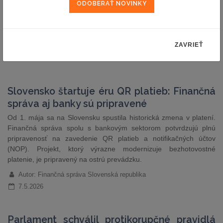
slovenské občianstvo ako podmienku pre obecných policajtov |
Pellegrini vrátil parlamentu dva zákony pre nesúvisiace prílepky |
Návrh zákona o lobingu prešiel do…
ZAVRIEŤ
Autor: redakcia (sp)
11.5.2026
Slovensko štartuje éru QR platieb: Finančná
správa aj banky sú pripravené
Od 1. mája sa na Slovensku spustila historická zmena v platení.
Finančná správa spolu s bankovým sektorom potvrdzujú plnú
pripravenosť na zavedenie QR platieb a notifikačných účtov
(NOP). Projekt, ktorý výrazne modernizuje bezhotovostné
platenie, je pripravený na ostrú prevádzku.
Autor: Finančná správa Slovenská republika
7.5.2026
Parlament schválil protikorupčné pravidlá