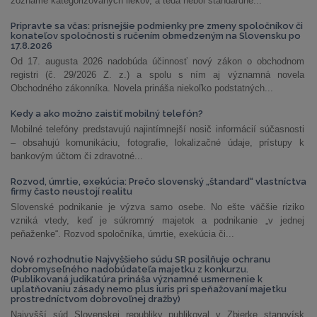
zozname kategorizovaných liekov, a teda nebol štandardne...
Pripravte sa včas: prísnejšie podmienky pre zmeny spoločníkov či
konateľov spoločnosti s ručením obmedzeným na Slovensku po
17.8.2026
Od 17. augusta 2026 nadobúda účinnosť nový zákon o obchodnom
registri (č. 29/2026 Z. z.) a spolu s ním aj významná novela
Obchodného zákonníka. Novela prináša niekoľko podstatných...
Kedy a ako možno zaistiť mobilný telefón?
Mobilné telefóny predstavujú najintímnejší nosič informácií súčasnosti
– obsahujú komunikáciu, fotografie, lokalizačné údaje, prístupy k
bankovým účtom či zdravotné...
Rozvod, úmrtie, exekúcia: Prečo slovenský „štandard“ vlastníctva
firmy často neustojí realitu
Slovenské podnikanie je výzva samo osebe. No ešte väčšie riziko
vzniká vtedy, keď je súkromný majetok a podnikanie „v jednej
peňaženke“. Rozvod spoločníka, úmrtie, exekúcia či...
Nové rozhodnutie Najvyššieho súdu SR posilňuje ochranu
dobromyseľného nadobúdateľa majetku z konkurzu.
(Publikovaná judikatúra prináša významné usmernenie k
uplatňovaniu zásady nemo plus iuris pri speňažovaní majetku
prostredníctvom dobrovoľnej dražby)
Najvyšší súd Slovenskej republiky publikoval v Zbierke stanovísk