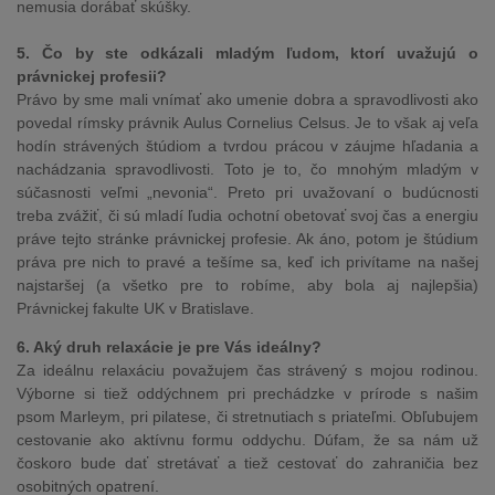
nemusia dorábať skúšky.
5. Čo by ste odkázali mladým ľudom, ktorí uvažujú o
právnickej profesii?
Právo by sme mali vnímať ako umenie dobra a spravodlivosti ako
povedal rímsky právnik Aulus Cornelius Celsus. Je to však aj veľa
hodín strávených štúdiom a tvrdou prácou v záujme hľadania a
nachádzania spravodlivosti. Toto je to, čo mnohým mladým v
súčasnosti veľmi „nevonia“. Preto pri uvažovaní o budúcnosti
treba zvážiť, či sú mladí ľudia ochotní obetovať svoj čas a energiu
práve tejto stránke právnickej profesie. Ak áno, potom je štúdium
práva pre nich to pravé a tešíme sa, keď ich privítame na našej
najstaršej (a všetko pre to robíme, aby bola aj najlepšia)
Právnickej fakulte UK v Bratislave.
6. Aký druh relaxácie je pre Vás ideálny?
Za ideálnu relaxáciu považujem čas strávený s mojou rodinou.
Výborne si tiež oddýchnem pri prechádzke v prírode s našim
psom Marleym, pri pilatese, či stretnutiach s priateľmi. Obľubujem
cestovanie ako aktívnu formu oddychu. Dúfam, že sa nám už
čoskoro bude dať stretávať a tiež cestovať do zahraničia bez
osobitných opatrení.