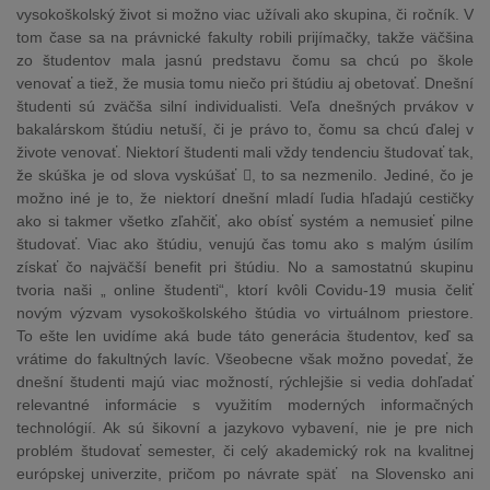
vysokoškolský život si možno viac užívali ako skupina, či ročník. V
tom čase sa na právnické fakulty robili prijímačky, takže väčšina
zo študentov mala jasnú predstavu čomu sa chcú po škole
venovať a tiež, že musia tomu niečo pri štúdiu aj obetovať. Dnešní
študenti sú zväčša silní individualisti. Veľa dnešných prvákov v
bakalárskom štúdiu netuší, či je právo to, čomu sa chcú ďalej v
živote venovať. Niektorí študenti mali vždy tendenciu študovať tak,
že skúška je od slova vyskúšať , to sa nezmenilo. Jediné, čo je
možno iné je to, že niektorí dnešní mladí ľudia hľadajú cestičky
ako si takmer všetko zľahčiť, ako obísť systém a nemusieť pilne
študovať. Viac ako štúdiu, venujú čas tomu ako s malým úsilím
získať čo najväčší benefit pri štúdiu. No a samostatnú skupinu
tvoria naši „ online študenti“, ktorí kvôli Covidu-19 musia čeliť
novým výzvam vysokoškolského štúdia vo virtuálnom priestore.
To ešte len uvidíme aká bude táto generácia študentov, keď sa
vrátime do fakultných lavíc. Všeobecne však možno povedať, že
dnešní študenti majú viac možností, rýchlejšie si vedia dohľadať
relevantné informácie s využitím moderných informačných
technológií. Ak sú šikovní a jazykovo vybavení, nie je pre nich
problém študovať semester, či celý akademický rok na kvalitnej
európskej univerzite, pričom po návrate späť na Slovensko ani