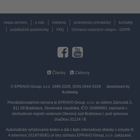
mapa serveru
o nás
reklama
podmienky prevádzky
kontakty
publikačné podmienky
FAQ
Ochrana osobných údajov - GDPR
Články
Zákony
© EPRAVO Group, s.r.o. 1999-2026, ISSN 2644-5328
developed by
Actimmy
Prevádzkovateľom servera je EPRAVO Group, s.r.o. so sídlom Zámocká 3,
811 09 Bratislava, Slovenská republika, IČO: 35889993, zapísaná v
obchodnom registri vedenom Okresný súd Bratislava I. pod spisovou
značkou 32124 / B
Automatické vyťažovanie textov a dát z tejto internetovej stránky v zmysle čl.
4 smernice 2019/790/EU je bez súhlasu EPRAVO Group, s.r.o. zakázané.