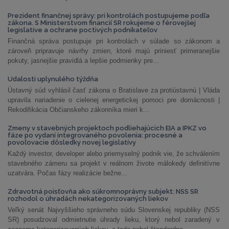
Prezident finančnej správy: pri kontrolách postupujeme podľa
zákona. S Ministerstvom financií SR rokujeme o férovejšej
legislatíve a ochrane poctivých podnikateľov
Finančná správa postupuje pri kontrolách v súlade so zákonom a
zároveň pripravuje návrhy zmien, ktoré majú priniesť primeranejšie
pokuty, jasnejšie pravidlá a lepšie podmienky pre...
Udalosti uplynulého týždňa
Ústavný súd vyhlásil časť zákona o Bratislave za protiústavnú | Vláda
upravila nariadenie o cielenej energetickej pomoci pre domácnosti |
Rekodifikácia Občianskeho zákonníka mieri k...
Zmeny v stavebných projektoch podliehajúcich EIA a IPKZ vo
fáze po vydaní integrovaného povolenia: procesné a
povoľovacie dôsledky novej legislatívy
Každý investor, developer alebo priemyselný podnik vie, že schválením
stavebného zámeru sa projekt v reálnom živote málokedy definitívne
uzatvára. Počas fázy realizácie bežne...
Zdravotná poisťovňa ako súkromnoprávny subjekt: NSS SR
rozhodol o úhradách nekategorizovaných liekov
Veľký senát Najvyššieho správneho súdu Slovenskej republiky (NSS
SR) posudzoval odmietnutie úhrady lieku, ktorý nebol zaradený v