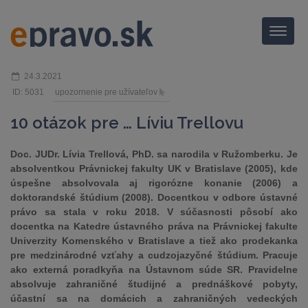
Menu
24.3.2021
ID: 5031
upozornenie pre užívateľov
10 otázok pre … Líviu Trellovu
Doc. JUDr. Lívia Trellová, PhD. sa narodila v Ružomberku. Je
absolventkou Právnickej fakulty UK v Bratislave (2005), kde
úspešne absolvovala aj rigorózne konanie (2006) a
doktorandské štúdium (2008). Docentkou v odbore ústavné
právo sa stala v roku 2018. V súčasnosti pôsobí ako
docentka na Katedre ústavného práva na Právnickej fakulte
Univerzity Komenského v Bratislave a tiež ako prodekanka
pre medzinárodné vzťahy a cudzojazyčné štúdium. Pracuje
ako externá poradkyňa na Ústavnom súde SR. Pravidelne
absolvuje zahraničné študijné a prednáškové pobyty,
účastní sa na domácich a zahraničných vedeckých