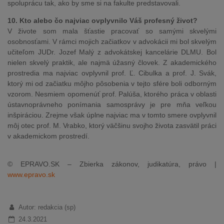
spoluprácu tak, ako by sme si na fakulte predstavovali.
10. Kto alebo čo najviac ovplyvnilo Váš profesný život?
V živote som mala šťastie pracovať so samými skvelými
osobnosťami. V rámci mojich začiatkov v advokácii mi bol skvelým
učiteľom JUDr. Jozef Malý z advokátskej kancelárie DLMU. Bol
nielen skvelý praktik, ale najmä úžasný človek. Z akademického
prostredia ma najviac ovplyvnil prof. Ľ. Cibulka a prof. J. Svák,
ktorý mi od začiatku môjho pôsobenia v tejto sfére boli odborným
vzorom. Nesmiem opomenúť prof. Palúša, ktorého práca v oblasti
ústavnoprávneho ponímania samosprávy je pre mňa veľkou
inšpiráciou. Zrejme však úplne najviac ma v tomto smere ovplyvnil
môj otec prof. M. Vrabko, ktorý väčšinu svojho života zasvätil práci
v akademickom prostredí.
© EPRAVO.SK – Zbierka zákonov, judikatúra, právo |
www.epravo.sk
Autor: redakcia (sp)
24.3.2021