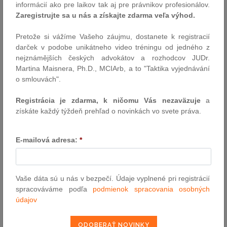
informácií ako pre laikov tak aj pre právnikov profesionálov.
právnych predpisov poslanci NR SR posunuli do druhého čítania..
Zaregistrujte sa u nás a získajte zdarma veľa výhod.
Autor: TASR / redakcia (luc)
18.5.2015
Pretože si vážíme Vašeho záujmu, dostanete k registracií
darček v podobe unikátneho video tréningu od jedného z
nejznámějších českých advokátov a rozhodcov JUDr.
Mliečny tuk nazvaný „pomazánkové máslo“
Martina Maisnera, Ph.D., MCIArb, a to "Taktika vyjednávání
nemôže byť zapísaný ako zaručená tradičná
o smlouvách".
špecialita
Registrácia je zdarma, k ničomu Vás nezaväzuje
a
Nariadenie o systémoch kvality pre poľnohospodárske výrobky a
získáte každý týždeň prehľad o novinkách vo svete práva.
potraviny neumožňuje členskému štátu obísť pravidlá týkajúce sa
obchodných označení stanovené nariadením o jednotnej
spoločnej organizácii trhov
E-mailová adresa:
*
Autor: redakcia ( TK - CURIA )
15.5.2015
Vaše dáta sú u nás v bezpečí. Údaje vyplnené pri registrácií
spracováváme podľa
podmienok spracovania osobných
ÚS SR odoslal nález vo veci
údajov
nevymenovaných kandidátov na sudcov ÚS
Ústavný súd SR odoslal prezidentovi SR Andrejovi Kiskovi a