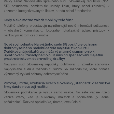
Veľký senát Najvyššieho správneho súdu Slovenskej republiky (NSS
SR) posudzoval odmietnutie úhrady lieku, ktorý nebol zaradený v
zozname kategorizovaných liekov, a teda nebol štandardne...
Kedy a ako možno zaistiť mobilný telefón?
Mobilné telefóny predstavujú najintímnejší nosič informácií súčasnosti
– obsahujú komunikáciu, fotografie, lokalizačné údaje, prístupy k
bankovým účtom či zdravotné...
Nové rozhodnutie Najvyššieho súdu SR posilňuje ochranu
dobromyseľného nadobúdateľa majetku z konkurzu.
(Publikovaná judikatúra prináša významné usmernenie k
uplatňovaniu zásady nemo plus iuris pri speňažovaní majetku
prostredníctvom dobrovoľnej dražby)
Najvyšší súd Slovenskej republiky publikoval v Zbierke stanovísk
Najvyššieho súdu a rozhodnutí súdov SR rozhodnutie, ktoré prináša
významný výklad ochrany dobromyseľného...
Rozvod, úmrtie, exekúcia: Prečo slovenský „štandard“ vlastníctva
firmy často neustojí realitu
Slovenské podnikanie je výzva samo osebe. No ešte väčšie riziko
vzniká vtedy, keď je súkromný majetok a podnikanie „v jednej
peňaženke“. Rozvod spoločníka, úmrtie, exekúcia či...