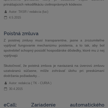
prinášajúcich rekodifikáciu civilnoprávnych kódexov.
Autor: TASR / redakcia (luc)
4.5.2015
Poistná zmluva
Z poistnej zmluvy musí transparentne, jasne a zrozumiteľne
vyplývať fungovanie mechanizmu poistenia, a to tak, aby bol
spotrebiteľ schopný posúdiť hospodárske dôsledky, ktoré mu z nej
vyplývajú
Skutočnosť, že poistná zmluva je naviazaná na úverovú zmluvu
uzatváranú súčasne, môže zohrávať úlohu pri preskúmaní
dodržania požiadavky…
Autor: redakcia ( TK - CURIA )
30.4.2015
eCall: Zariadenie automatického