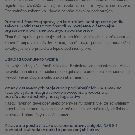
registri (č. 29/2026 Z. z.) a spolu s ním aj významná novela
Obchodného zákonníka. Novela prináša niekoľko podstatných...
Prezident finančnej správy: pri kontrolách postupujeme podľa
zákona. S Ministerstvom financií SR rokujeme o férovejšej
legislatíve a ochrane poctivých podnikateľov
Finančná správa postupuje pri kontrolách v súlade so zákonom a
zároveň pripravuje návrhy zmien, ktoré majú priniesť primeranejšie
pokuty, jasnejšie pravidlá a lepšie podmienky pre...
Udalosti uplynulého týždňa
Ústavný súd vyhlásil časť zákona o Bratislave za protiústavnú | Vláda
upravila nariadenie o cielenej energetickej pomoci pre domácnosti |
Rekodifikácia Občianskeho zákonníka mieri k...
Zmeny v stavebných projektoch podliehajúcich EIA a IPKZ vo
fáze po vydaní integrovaného povolenia: procesné a
povoľovacie dôsledky novej legislatívy
Každý investor, developer alebo priemyselný podnik vie, že schválením
stavebného zámeru sa projekt v reálnom živote málokedy definitívne
uzatvára. Počas fázy realizácie bežne...
Zdravotná poisťovňa ako súkromnoprávny subjekt: NSS SR
rozhodol o úhradách nekategorizovaných liekov