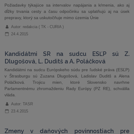
Požiadavky týkajúce sa intervalov napájania a kŕmenia, ako aj
dĺžky trvania cesty a času odpočinku sa uplatňujú aj na úsek
prepravy, ktorý sa uskutočňuje mimo územia Únie
Autor: redakcia ( TK - CURIA )
24.4.2015
Kandidátmi SR na sudcu ESĽP sú Z.
Dlugošová, L. Duditš a A. Poláčková
Kandidátmi na sudcu Európskeho súdu pre ľudské práva (ESĽP)
v Štrasburgu sú Zuzana Dlugošová, Ladislav Duditš a Alena
Poláčková. Trojicu mien, ktoré Slovensko navrhne
Parlamentnému zhromaždeniu Rady Európy (PZ RE), schválila
vláda.
Autor: TASR
23.4.2015
Zmeny v daňových povinnostiach pre