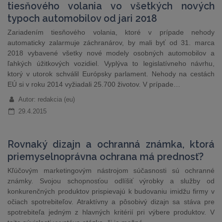
tiesňového volania vo všetkých nových
typoch automobilov od jari 2018
Zariadením tiesňového volania, ktoré v prípade nehody
automaticky zalarmuje záchranárov, by mali byť od 31. marca
2018 vybavené všetky nové modely osobných automobilov a
ľahkých úžitkových vozidiel. Vyplýva to legislatívneho návrhu,
ktorý v utorok schválil Európsky parlament. Nehody na cestách
EÚ si v roku 2014 vyžiadali 25.700 životov. V prípade…
Autor: redakcia (eu)
29.4.2015
Rovnaký dizajn a ochranná známka, ktorá
priemyselnoprávna ochrana má prednosť?
Kľúčovým marketingovým nástrojom súčasnosti sú ochranné
známky. Svojou schopnosťou odlíšiť výrobky a služby od
konkurenčných produktov prispievajú k budovaniu imidžu firmy v
očiach spotrebiteľov. Atraktívny a pôsobivý dizajn sa stáva pre
spotrebiteľa jedným z hlavných kritérií pri výbere produktov. V