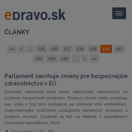
Menu
ČLÁNKY
««
«
...
135
136
137
138
139
140
141
142
143
144
...
»
»»
Parlament navrhuje zmeny pre bezpečnejšie
zdravotníctvo v EÚ
Európsky parlament prijal súbor odporúčaní zameraných na
zvýšenie bezpečnosti pacientov. Poslanci okrem iného požadujú
viac úsilia v boji proti zvyšujúcej sa odolnosti voči antibiotikám,
zodpovednejšie využívanie existujúcich liečebných postupov a
podporu inovácií. Zamerali sa tiež na infekcie v zariadeniach
zdravotnej starostlivosti, ktoré…
Autor: redakcia (TS - EP)