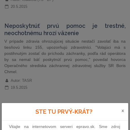
20.5.2015
Neposkytnúť prvú pomoc je trestné,
neochotnému hrozí väzenie
V prípade zdravia ohrozujúcej situácie nestačí zavolať iba na
tiesňovú linku 155, upozorňujú zdravotníci. "Volajúci má s
postihnutým zostať do príchodu záchranky, podľa rád operátora
by sa nemal báť poskytnúť prvú pomoc," povedal hovorca
Operačného strediska záchrannej zdravotnej služby SR Boris
Chmel.
Autor: TASR
19.5.2015
Udalosti uplynulého týždňa
x
STE TU PRVÝ-KRÁT?
Zmeny pri získavaní kreditov u učiteľov či posunutie termínu
zápisu žiakov do prvého ročníka základnej školy. Aj to sú návrhy,
Vitajte na internetovom serveri epravo.sk. Sme zdroj
ktoré prináša balík noviniek v školských zákonoch. Novelizácie