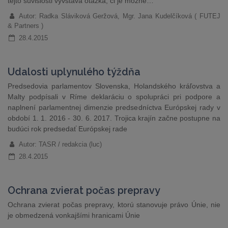
tejto súvislosti vyvstáva otázka, či je možné…
Autor: Radka Sláviková Geržová, Mgr. Jana Kudelčíková ( FUTEJ
& Partners )
28.4.2015
Udalosti uplynulého týždňa
Predsedovia parlamentov Slovenska, Holandského kráľovstva a
Malty podpísali v Ríme deklaráciu o spolupráci pri podpore a
naplnení parlamentnej dimenzie predsedníctva Európskej rady v
období 1. 1. 2016 - 30. 6. 2017. Trojica krajín začne postupne na
budúci rok predsedať Európskej rade
Autor: TASR / redakcia (luc)
28.4.2015
Ochrana zvierat počas prepravy
Ochrana zvierat počas prepravy, ktorú stanovuje právo Únie, nie
je obmedzená vonkajšími hranicami Únie