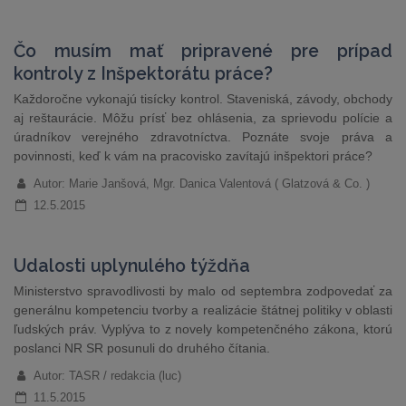
Čo musím mať pripravené pre prípad
kontroly z Inšpektorátu práce?
Každoročne vykonajú tisícky kontrol. Staveniská, závody, obchody
aj reštaurácie. Môžu prísť bez ohlásenia, za sprievodu polície a
úradníkov verejného zdravotníctva. Poznáte svoje práva a
povinnosti, keď k vám na pracovisko zavítajú inšpektori práce?
Autor: Marie Janšová, Mgr. Danica Valentová ( Glatzová & Co. )
12.5.2015
Udalosti uplynulého týždňa
Ministerstvo spravodlivosti by malo od septembra zodpovedať za
generálnu kompetenciu tvorby a realizácie štátnej politiky v oblasti
ľudských práv. Vyplýva to z novely kompetenčného zákona, ktorú
poslanci NR SR posunuli do druhého čítania.
Autor: TASR / redakcia (luc)
11.5.2015