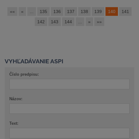
««
«
...
135
136
137
138
139
140
141
142
143
144
...
»
»»
VYHĽADÁVANIE ASPI
Číslo predpisu:
Názov:
Text: