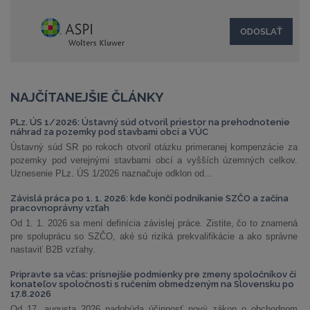
NAJČÍTANEJŠIE ČLÁNKY
PLz. ÚS 1/2026: Ústavný súd otvoril priestor na prehodnotenie
náhrad za pozemky pod stavbami obcí a VÚC
Ústavný súd SR po rokoch otvoril otázku primeranej kompenzácie za
pozemky pod verejnými stavbami obcí a vyšších územných celkov.
Uznesenie PLz. ÚS 1/2026 naznačuje odklon od...
Závislá práca po 1. 1. 2026: kde končí podnikanie SZČO a začína
pracovnoprávny vzťah
Od 1. 1. 2026 sa mení definícia závislej práce. Zistite, čo to znamená
pre spoluprácu so SZČO, aké sú riziká prekvalifikácie a ako správne
nastaviť B2B vzťahy.
Pripravte sa včas: prísnejšie podmienky pre zmeny spoločníkov či
konateľov spoločnosti s ručením obmedzeným na Slovensku po
17.8.2026
Od 17. augusta 2026 nadobúda účinnosť nový zákon o obchodnom