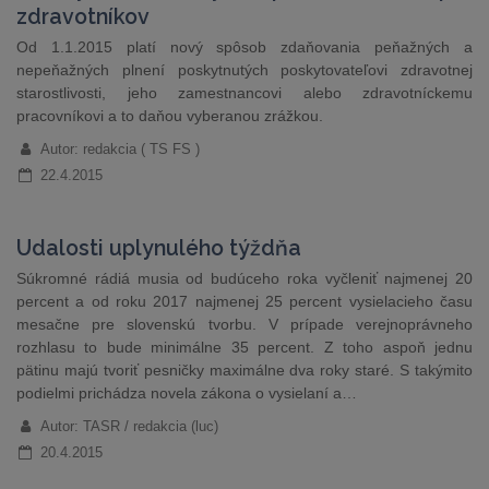
zdravotníkov
Od 1.1.2015 platí nový spôsob zdaňovania peňažných a
nepeňažných plnení poskytnutých poskytovateľovi zdravotnej
starostlivosti, jeho zamestnancovi alebo zdravotníckemu
pracovníkovi a to daňou vyberanou zrážkou.
Autor: redakcia ( TS FS )
22.4.2015
Udalosti uplynulého týždňa
Súkromné rádiá musia od budúceho roka vyčleniť najmenej 20
percent a od roku 2017 najmenej 25 percent vysielacieho času
mesačne pre slovenskú tvorbu. V prípade verejnoprávneho
rozhlasu to bude minimálne 35 percent. Z toho aspoň jednu
pätinu majú tvoriť pesničky maximálne dva roky staré. S takýmito
podielmi prichádza novela zákona o vysielaní a…
Autor: TASR / redakcia (luc)
20.4.2015