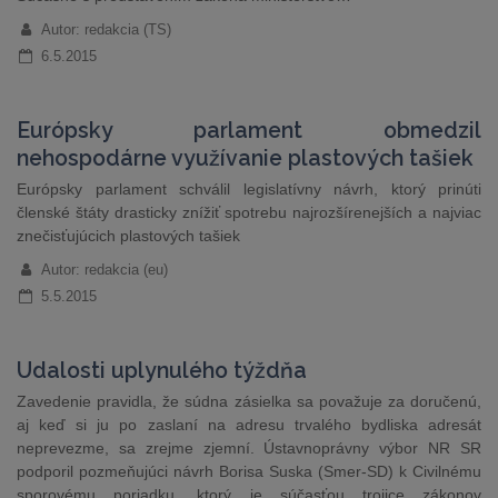
Autor: redakcia (TS)
6.5.2015
Európsky parlament obmedzil
nehospodárne využívanie plastových tašiek
Európsky parlament schválil legislatívny návrh, ktorý prinúti
členské štáty drasticky znížiť spotrebu najrozšírenejších a najviac
znečisťujúcich plastových tašiek
Autor: redakcia (eu)
5.5.2015
Udalosti uplynulého týždňa
Zavedenie pravidla, že súdna zásielka sa považuje za doručenú,
aj keď si ju po zaslaní na adresu trvalého bydliska adresát
neprevezme, sa zrejme zjemní. Ústavnoprávny výbor NR SR
podporil pozmeňujúci návrh Borisa Suska (Smer-SD) k Civilnému
sporovému poriadku, ktorý je súčasťou trojice zákonov