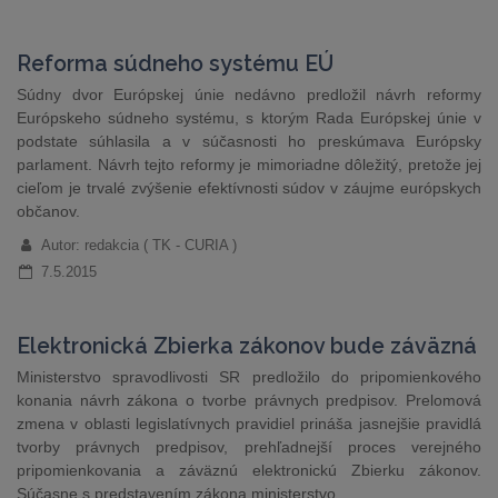
Reforma súdneho systému EÚ
Súdny dvor Európskej únie nedávno predložil návrh reformy
Európskeho súdneho systému, s ktorým Rada Európskej únie v
podstate súhlasila a v súčasnosti ho preskúmava Európsky
parlament. Návrh tejto reformy je mimoriadne dôležitý, pretože jej
cieľom je trvalé zvýšenie efektívnosti súdov v záujme európskych
občanov.
Autor: redakcia ( TK - CURIA )
7.5.2015
Elektronická Zbierka zákonov bude záväzná
Ministerstvo spravodlivosti SR predložilo do pripomienkového
konania návrh zákona o tvorbe právnych predpisov. Prelomová
zmena v oblasti legislatívnych pravidiel prináša jasnejšie pravidlá
tvorby právnych predpisov, prehľadnejší proces verejného
pripomienkovania a záväznú elektronickú Zbierku zákonov.
Súčasne s predstavením zákona ministerstvo…