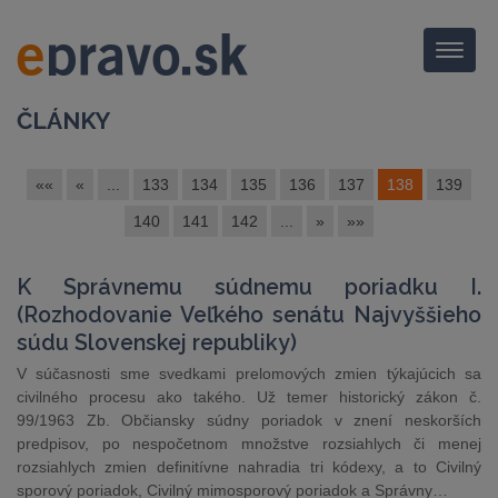
Menu
ČLÁNKY
««
«
...
133
134
135
136
137
138
139
140
141
142
...
»
»»
K Správnemu súdnemu poriadku I.
(Rozhodovanie Veľkého senátu Najvyššieho
súdu Slovenskej republiky)
V súčasnosti sme svedkami prelomových zmien týkajúcich sa
civilného procesu ako takého. Už temer historický zákon č.
99/1963 Zb. Občiansky súdny poriadok v znení neskorších
predpisov, po nespočetnom množstve rozsiahlych či menej
rozsiahlych zmien definitívne nahradia tri kódexy, a to Civilný
sporový poriadok, Civilný mimosporový poriadok a Správny…