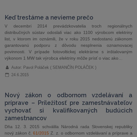
Keď trestáme a nevieme prečo
V decembri 2014 prevádzkovatelia troch regionálnych
distribučných sústav odoslali viac ako 1100 výrobcom elektriny
list, v ktorom im oznámili, že v roku 2015 nedostanú zákonom
garantovanú podporu z dôvodu nesplnenia oznamovacej
povinnosti. V prípade fotovoltickej elektrárne s inštalovaným
výkonom 1 MW tak výrobca elektriny môže prísť o viac ako…
Autor: Pavol Poláček ( SEMANČÍN POLÁČEK )
24.6.2015
Nový zákon o odbornom vzdelávaní a
príprave – Príležitosť pre zamestnávateľov
vychovať si kvalifikovaných budúcich
zamestnancov
Dňa 12. 3. 2015 schválila Národná rada Slovenskej republiky
nový zákon č.
61/2015
Z. z. o odbornom vzdelávaní a príprave a