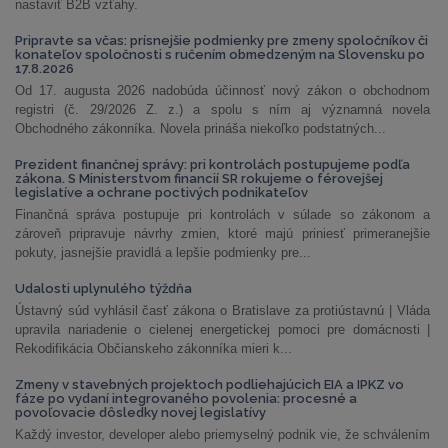
nastaviť B2B vzťahy.
Pripravte sa včas: prísnejšie podmienky pre zmeny spoločníkov či
konateľov spoločnosti s ručením obmedzeným na Slovensku po
17.8.2026
Od 17. augusta 2026 nadobúda účinnosť nový zákon o obchodnom
registri (č. 29/2026 Z. z.) a spolu s ním aj významná novela
Obchodného zákonníka. Novela prináša niekoľko podstatných...
Prezident finančnej správy: pri kontrolách postupujeme podľa
zákona. S Ministerstvom financií SR rokujeme o férovejšej
legislatíve a ochrane poctivých podnikateľov
Finančná správa postupuje pri kontrolách v súlade so zákonom a
zároveň pripravuje návrhy zmien, ktoré majú priniesť primeranejšie
pokuty, jasnejšie pravidlá a lepšie podmienky pre...
Udalosti uplynulého týždňa
Ústavný súd vyhlásil časť zákona o Bratislave za protiústavnú | Vláda
upravila nariadenie o cielenej energetickej pomoci pre domácnosti |
Rekodifikácia Občianskeho zákonníka mieri k...
Zmeny v stavebných projektoch podliehajúcich EIA a IPKZ vo
fáze po vydaní integrovaného povolenia: procesné a
povoľovacie dôsledky novej legislatívy
Každý investor, developer alebo priemyselný podnik vie, že schválením