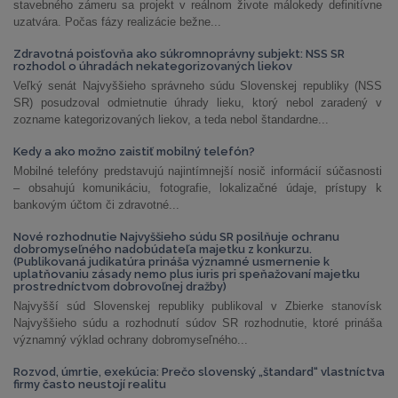
stavebného zámeru sa projekt v reálnom živote málokedy definitívne
uzatvára. Počas fázy realizácie bežne...
Zdravotná poisťovňa ako súkromnoprávny subjekt: NSS SR
rozhodol o úhradách nekategorizovaných liekov
Veľký senát Najvyššieho správneho súdu Slovenskej republiky (NSS
SR) posudzoval odmietnutie úhrady lieku, ktorý nebol zaradený v
zozname kategorizovaných liekov, a teda nebol štandardne...
Kedy a ako možno zaistiť mobilný telefón?
Mobilné telefóny predstavujú najintímnejší nosič informácií súčasnosti
– obsahujú komunikáciu, fotografie, lokalizačné údaje, prístupy k
bankovým účtom či zdravotné...
Nové rozhodnutie Najvyššieho súdu SR posilňuje ochranu
dobromyseľného nadobúdateľa majetku z konkurzu.
(Publikovaná judikatúra prináša významné usmernenie k
uplatňovaniu zásady nemo plus iuris pri speňažovaní majetku
prostredníctvom dobrovoľnej dražby)
Najvyšší súd Slovenskej republiky publikoval v Zbierke stanovísk
Najvyššieho súdu a rozhodnutí súdov SR rozhodnutie, ktoré prináša
významný výklad ochrany dobromyseľného...
Rozvod, úmrtie, exekúcia: Prečo slovenský „štandard“ vlastníctva
firmy často neustojí realitu