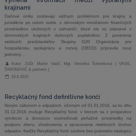
výmena informácií medzi vybranými
krajinami
Daňové úniky zostávajú vážnym problémom pre krajiny a
jurisdikcie po celom svete, s obrovským množstvom finančných
prostriedkov uložených v zahraničí, ktoré nie sú zdanené v
domovských krajinách daňových poplatníkov. Z poverenia
vedúcich predstaviteľov Skupiny G20 Organizácia pre
hospodársku spoluprácu a rozvoj (OECD) pripravila nový
jednotný…
Autor: JUDr. Martin Vasiľ, Mgr. Veronika Šofranková ( VASIĽ,
ŠIMONOVIČ & partners )
19.6.2015
Recyklačný fond definitívne končí
Novým zákonom o odpadoch, účinným od 01.01.2016, sa ku dňu
31.12.2016 zrušuje Recyklačný fond, v ktorom sa z príspevkov
výrobcov a dovozcov sústreďovali peňažné prostriedky na
podporu zberu, zhodnotenia a spracovania niektorých druhov
odpadov. Keďže Recyklačný fond zanikne bez právneho nástupcu