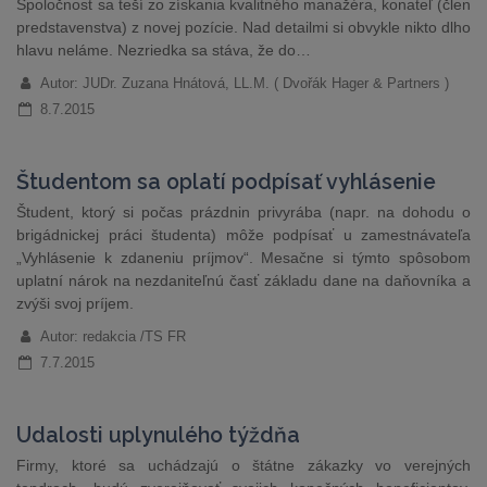
Spoločnosť sa teší zo získania kvalitného manažéra, konateľ (člen
predstavenstva) z novej pozície. Nad detailmi si obvykle nikto dlho
hlavu neláme. Nezriedka sa stáva, že do…
Autor: JUDr. Zuzana Hnátová, LL.M. ( Dvořák Hager & Partners )
8.7.2015
Študentom sa oplatí podpísať vyhlásenie
Študent, ktorý si počas prázdnin privyrába (napr. na dohodu o
brigádnickej práci študenta) môže podpísať u zamestnávateľa
„Vyhlásenie k zdaneniu príjmov“. Mesačne si týmto spôsobom
uplatní nárok na nezdaniteľnú časť základu dane na daňovníka a
zvýši svoj príjem.
Autor: redakcia /TS FR
7.7.2015
Udalosti uplynulého týždňa
Firmy, ktoré sa uchádzajú o štátne zákazky vo verejných