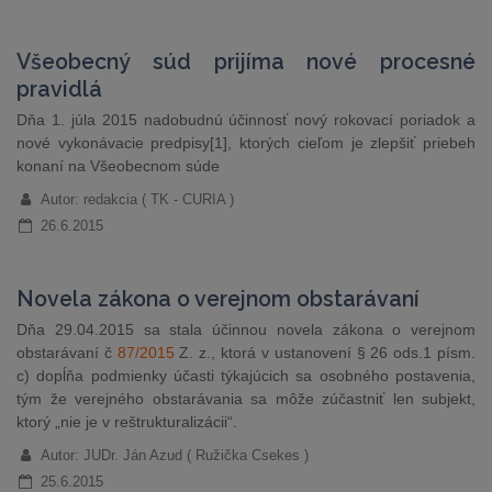
Všeobecný súd prijíma nové procesné
pravidlá
Dňa 1. júla 2015 nadobudnú účinnosť nový rokovací poriadok a
nové vykonávacie predpisy[1], ktorých cieľom je zlepšiť priebeh
konaní na Všeobecnom súde
Autor: redakcia ( TK - CURIA )
26.6.2015
Novela zákona o verejnom obstarávaní
Dňa 29.04.2015 sa stala účinnou novela zákona o verejnom
obstarávaní č
87/2015
Z. z., ktorá v ustanovení § 26 ods.1 písm.
c) dopĺňa podmienky účasti týkajúcich sa osobného postavenia,
tým že verejného obstarávania sa môže zúčastniť len subjekt,
ktorý „nie je v reštrukturalizácii“.
Autor: JUDr. Ján Azud ( Ružička Csekes )
25.6.2015