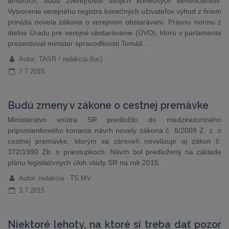
tendroch, budú zverejňovať svojich konečných beneficientov.
Vytvorenie verejného registra konečných užívateľov výhod z firiem
prináša novela zákona o verejnom obstarávaní. Právnu normu z
dielne Úradu pre verejné obstarávanie (ÚVO), ktorú v parlamente
prezentoval minister spravodlivosti Tomáš…
Autor: TASR / redakcia (luc)
7.7.2015
Budú zmeny v zákone o cestnej premávke
Ministerstvo vnútra SR predložilo do medzirezortného
pripomienkového konania návrh novely zákona č. 8/2009 Z. z. o
cestnej premávke, ktorým sa zároveň novelizuje aj zákon č.
372/1990 Zb. o priestupkoch. Návrh bol predložený na základe
plánu legislatívnych úloh vlády SR na rok 2015.
Autor: redakcia - TS MV
3.7.2015
Niektoré lehoty, na ktoré si treba dať pozor