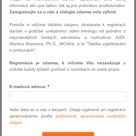
informácií ako pre laikov tak aj pre právnikov profesionálov.
Najnovšia novela Obchodného zákonníka č.
87/2015
Z. z. prijatá
Zaregistrujte sa u nás a získajte zdarma veľa výhod.
v boji proti „vykrádaniu“ spoločnosti na úkor jej veriteľov zavádza
množstvo doteraz neznámych pojmov. Začnite si zvykať na pojmy
Pretože si vážíme Vašeho záujmu, dostanete k registracií
spoločnosť v kríze, plnenie nahrádzajúce vlastné zdroje a zákaz
darček v podobe unikátneho video tréningu od jedného z
jeho vrátenia. Od nového roka to budete potrebovať.
nejznámějších českých advokátov a rozhodcov JUDr.
Autor: JUDr. Lucia Regecová, Mgr. Danica Valentová ( Glatzová &
Martina Maisnera, Ph.D., MCIArb, a to "Taktika vyjednávání
Co. )
o smlouvách".
14.7.2015
Registrácia je zdarma, k ničomu Vás nezaväzuje
a
získáte každý týždeň prehľad o novinkách vo svete práva.
Udalosti uplynulého týždňa
Rozmrazenie platov sudcov si na budúci rok vyžiada približne 5,1
E-mailová adresa:
*
milióna eur. Predbežný odhad zverejnilo ministerstvo
spravodlivosti. Minister Tomáš Borec oznámil na tlačovej
konferencii v Bratislave, že už vstúpil do rokovania s ministrom
financií Petrom Kažimírom. Očakáva zvýšenie budúcoročnej
Vaše dáta sú u nás v bezpečí. Údaje vyplnené pri registrácií
rozpočtovej kapitoly rezortu. Nemalo by byť podľa…
spracováváme podľa
podmienok spracovania osobných
údajov
Autor: TASR / redakcia (luc)
13.7.2015