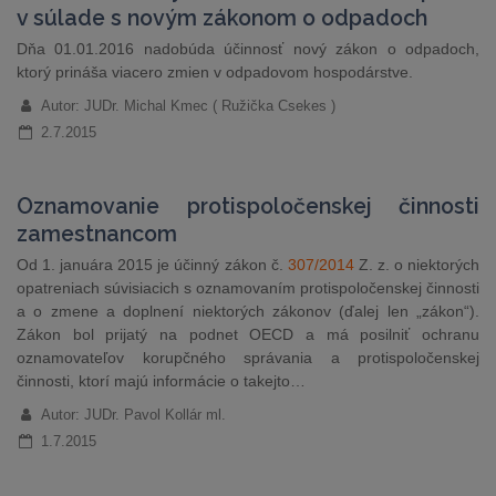
v súlade s novým zákonom o odpadoch
Dňa 01.01.2016 nadobúda účinnosť nový zákon o odpadoch,
ktorý prináša viacero zmien v odpadovom hospodárstve.
Autor: JUDr. Michal Kmec ( Ružička Csekes )
2.7.2015
Oznamovanie protispoločenskej činnosti
zamestnancom
Od 1. januára 2015 je účinný zákon č.
307/2014
Z. z. o niektorých
opatreniach súvisiacich s oznamovaním protispoločenskej činnosti
a o zmene a doplnení niektorých zákonov (ďalej len „zákon“).
Zákon bol prijatý na podnet OECD a má posilniť ochranu
oznamovateľov korupčného správania a protispoločenskej
činnosti, ktorí majú informácie o takejto…
Autor: JUDr. Pavol Kollár ml.
1.7.2015