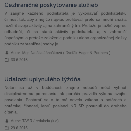
Cezhraničné poskytovanie služieb
V záujme každého podnikateľa je vykonávať podnikateľskú
činnosť tak, aby z nej čo najviac profitoval, preto sa mnohí snažia
rozšíriť svoje aktivity aj na zahraničný trh. Pretože je ťažké vopred
odhadnúť, či sa stanú aktivity podnikateľa aj v zahraničí
úspešnými a pretože založenie podniku alebo organizačnej zložky
podniku zahraničnej osoby je…
Autor: Mgr. Natália Jánošková ( Dvořák Hager & Partners )
30.6.2015
Udalosti uplynulého týždňa
Notári sa už v budúcnosti zrejme nebudú môcť vyhnúť
disciplinárnemu potrestaniu, ak porušia pravidlá výkonu svojho
povolania. Postarať sa o to má novela zákona o notároch a
notárskej činnosti, ktorú poslanci NR SR posunuli do druhého
čítania.
Autor: TASR / redakcia (luc)
29.6.2015