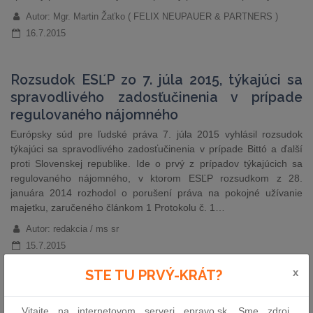
Autor: Mgr. Martin Žaťko ( FELIX NEUPAUER & PARTNERS )
16.7.2015
Rozsudok ESĽP zo 7. júla 2015, týkajúci sa
spravodlivého zadosťučinenia v prípade
regulovaného nájomného
​Európsky súd pre ľudské práva 7. júla 2015 vyhlásil rozsudok
týkajúci sa spravodlivého zadosťučinenia v prípade Bittó a ďalší
proti Slovenskej republike. Ide o prvý z prípadov týkajúcich sa
regulovaného nájomného, v ktorom ESĽP rozsudkom z 28.
januára 2014 rozhodol o porušení práva na pokojné užívanie
majetku, zaručeného článkom 1 Protokolu č. 1…
Autor: redakcia / ms sr
15.7.2015
x
STE TU PRVÝ-KRÁT?
Významné zmeny vo fungovaní kapitálových
spoločností
Vitajte na internetovom serveri epravo.sk. Sme zdroj