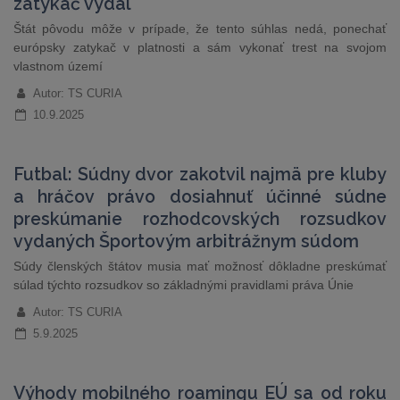
zatykač vydal
Štát pôvodu môže v prípade, že tento súhlas nedá, ponechať
európsky zatykač v platnosti a sám vykonať trest na svojom
vlastnom území
Autor: TS CURIA
10.9.2025
Futbal: Súdny dvor zakotvil najmä pre kluby
a hráčov právo dosiahnuť účinné súdne
preskúmanie rozhodcovských rozsudkov
vydaných Športovým arbitrážnym súdom
Súdy členských štátov musia mať možnosť dôkladne preskúmať
súlad týchto rozsudkov so základnými pravidlami práva Únie
Autor: TS CURIA
5.9.2025
Výhody mobilného roamingu EÚ sa od roku