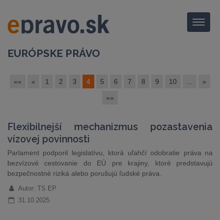
Menu
EURÓPSKE PRÁVO
««
«
1
2
3
4
5
6
7
8
9
10
...
»
»»
Flexibilnejší mechanizmus pozastavenia
vízovej povinnosti
Parlament podporil legislatívu, ktorá uľahčí odobratie práva na
bezvízové cestovanie do EÚ pre krajiny, ktoré predstavujú
bezpečnostné riziká alebo porušujú ľudské práva.
Autor: TS EP
31.10.2025