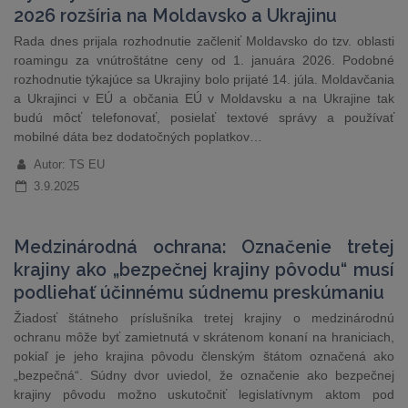
2026 rozšíria na Moldavsko a Ukrajinu
Rada dnes prijala rozhodnutie začleniť Moldavsko do tzv. oblasti
roamingu za vnútroštátne ceny od 1. januára 2026. Podobné
rozhodnutie týkajúce sa Ukrajiny bolo prijaté 14. júla. Moldavčania
a Ukrajinci v EÚ a občania EÚ v Moldavsku a na Ukrajine tak
budú môcť telefonovať, posielať textové správy a používať
mobilné dáta bez dodatočných poplatkov…
Autor: TS EU
3.9.2025
Medzinárodná ochrana: Označenie tretej
krajiny ako „bezpečnej krajiny pôvodu“ musí
podliehať účinnému súdnemu preskúmaniu
Žiadosť štátneho príslušníka tretej krajiny o medzinárodnú
ochranu môže byť zamietnutá v skrátenom konaní na hraniciach,
pokiaľ je jeho krajina pôvodu členským štátom označená ako
„bezpečná“. Súdny dvor uviedol, že označenie ako bezpečnej
krajiny pôvodu možno uskutočniť legislatívnym aktom pod