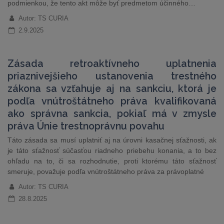
podmienkou, že tento akt môže byť predmetom účinného…
Autor: TS CURIA
2.9.2025
Zásada retroaktívneho uplatnenia
priaznivejšieho ustanovenia trestného
zákona sa vzťahuje aj na sankciu, ktorá je
podľa vnútroštátneho práva kvalifikovaná
ako správna sankcia, pokiaľ má v zmysle
práva Únie trestnoprávnu povahu
Táto zásada sa musí uplatniť aj na úrovni kasačnej sťažnosti, ak
je táto sťažnosť súčasťou riadneho priebehu konania, a to bez
ohľadu na to, či sa rozhodnutie, proti ktorému táto sťažnosť
smeruje, považuje podľa vnútroštátneho práva za právoplatné
Autor: TS CURIA
28.8.2025