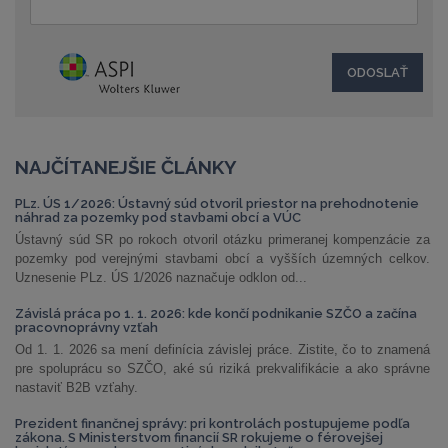
NAJČÍTANEJŠIE ČLÁNKY
PLz. ÚS 1/2026: Ústavný súd otvoril priestor na prehodnotenie
náhrad za pozemky pod stavbami obcí a VÚC
Ústavný súd SR po rokoch otvoril otázku primeranej kompenzácie za
pozemky pod verejnými stavbami obcí a vyšších územných celkov.
Uznesenie PLz. ÚS 1/2026 naznačuje odklon od...
Závislá práca po 1. 1. 2026: kde končí podnikanie SZČO a začína
pracovnoprávny vzťah
Od 1. 1. 2026 sa mení definícia závislej práce. Zistite, čo to znamená
pre spoluprácu so SZČO, aké sú riziká prekvalifikácie a ako správne
nastaviť B2B vzťahy.
Prezident finančnej správy: pri kontrolách postupujeme podľa
zákona. S Ministerstvom financií SR rokujeme o férovejšej