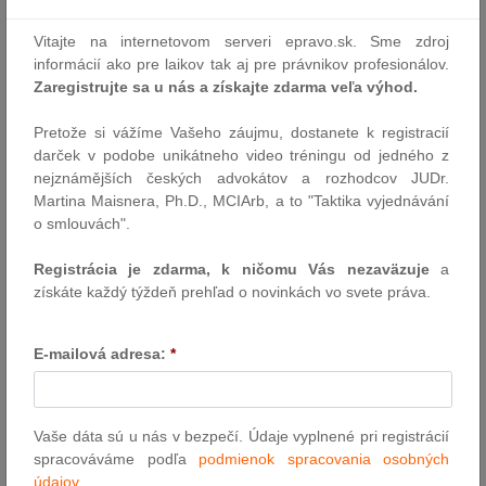
Autor: TS EP
Vitajte na internetovom serveri epravo.sk. Sme zdroj
29.10.2025
informácií ako pre laikov tak aj pre právnikov profesionálov.
Zaregistrujte sa u nás a získajte zdarma veľa výhod.
Násilie na ženách a domáce násilie: ministri
Pretože si vážíme Vašeho záujmu, dostanete k registracií
EÚ pre rovnosť vyzvali na väčší dôraz na
darček v podobe unikátneho video tréningu od jedného z
nejznámějších českých advokátov a rozhodcov JUDr.
prevenciu, včasné odhaľovanie a intervenciu
Martina Maisnera, Ph.D., MCIArb, a to "Taktika vyjednávání
Rada uznala kľúčovú úlohu, ktorú pri predchádzaní násiliu môžu
o smlouvách".
zohrávať bežní občania, a schválila závery, v ktorých vyzýva na
zvýšenie úsilia s cieľom posilniť schopnosť prizerajúcich sa osôb
Registrácia je zdarma, k ničomu Vás nezaväzuje
a
prispieť k boju proti násiliu na ženách a domácemu násiliu.
získáte každý týždeň prehľad o novinkách vo svete práva.
Autor: TS EU
24.10.2025
E-mailová adresa:
*
Cezhraničná preprava odpadových batérií
Vaše dáta sú u nás v bezpečí. Údaje vyplnené pri registrácií
do elektromobilov v kontexte aktuálnych
spracováváme podľa
podmienok spracovania osobných
legislatívnych zmien na úrovni EÚ
údajov