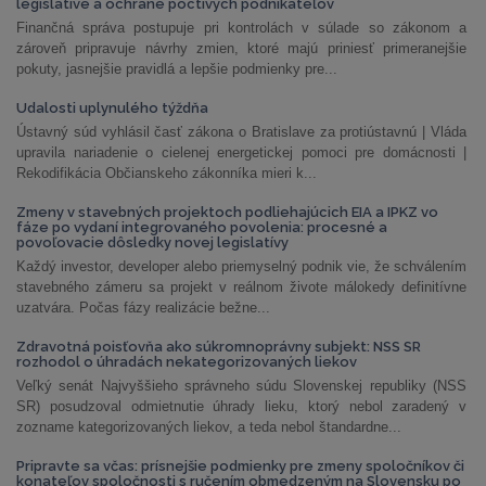
legislatíve a ochrane poctivých podnikateľov
Finančná správa postupuje pri kontrolách v súlade so zákonom a
zároveň pripravuje návrhy zmien, ktoré majú priniesť primeranejšie
pokuty, jasnejšie pravidlá a lepšie podmienky pre...
Udalosti uplynulého týždňa
Ústavný súd vyhlásil časť zákona o Bratislave za protiústavnú | Vláda
upravila nariadenie o cielenej energetickej pomoci pre domácnosti |
Rekodifikácia Občianskeho zákonníka mieri k...
Zmeny v stavebných projektoch podliehajúcich EIA a IPKZ vo
fáze po vydaní integrovaného povolenia: procesné a
povoľovacie dôsledky novej legislatívy
Každý investor, developer alebo priemyselný podnik vie, že schválením
stavebného zámeru sa projekt v reálnom živote málokedy definitívne
uzatvára. Počas fázy realizácie bežne...
Zdravotná poisťovňa ako súkromnoprávny subjekt: NSS SR
rozhodol o úhradách nekategorizovaných liekov
Veľký senát Najvyššieho správneho súdu Slovenskej republiky (NSS
SR) posudzoval odmietnutie úhrady lieku, ktorý nebol zaradený v
zozname kategorizovaných liekov, a teda nebol štandardne...
Pripravte sa včas: prísnejšie podmienky pre zmeny spoločníkov či
konateľov spoločnosti s ručením obmedzeným na Slovensku po