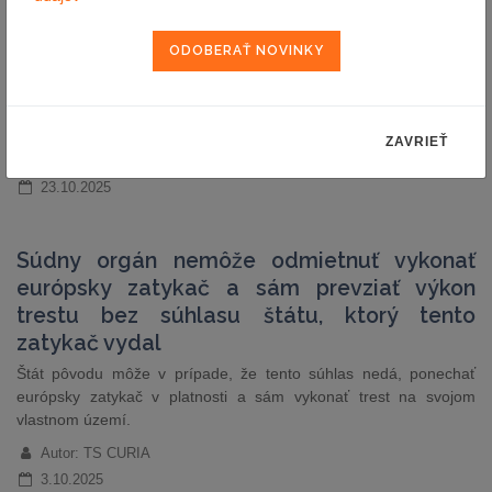
Nariadenie EÚ 2023/1542 o batériách a o odpade z batérií (ďalej
len „Nariadenie o batériách“) nahrádza/zrušuje smernicu o
batériách 2006/66/ES a dopĺňa legislatívu v oblasti odpadového
hospodárstva, a zároveň mení smernicu EÚ 2008/98/ES o
odpadoch. Nariadenie sa začalo uplatňovať v právnom poriadku
členských krajín EÚ postupne od 18.02.2024. Okrem…
ZAVRIEŤ
Autor: JUDr. Henrieta Selecká (LEGATE)
23.10.2025
Súdny orgán nemôže odmietnuť vykonať
európsky zatykač a sám prevziať výkon
trestu bez súhlasu štátu, ktorý tento
zatykač vydal
Štát pôvodu môže v prípade, že tento súhlas nedá, ponechať
európsky zatykač v platnosti a sám vykonať trest na svojom
vlastnom území.
Autor: TS CURIA
3.10.2025