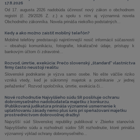
17.8.2026
Od 17. augusta 2026 nadobúda účinnosť nový zákon o obchodnom
registri (č. 29/2026 Z. z.) a spolu s ním aj významná novela
Obchodného zákonníka. Novela prináša niekoľko podstatných...
Kedy a ako možno zaistiť mobilný telefón?
Mobilné telefóny predstavujú najintímnejší nosič informácií súčasnosti
– obsahujú komunikáciu, fotografie, lokalizačné údaje, prístupy k
bankovým účtom či zdravotné...
Rozvod, úmrtie, exekúcia: Prečo slovenský „štandard“ vlastníctva
firmy často neustojí realitu
Slovenské podnikanie je výzva samo osebe. No ešte väčšie riziko
vzniká vtedy, keď je súkromný majetok a podnikanie „v jednej
peňaženke“. Rozvod spoločníka, úmrtie, exekúcia či...
Nové rozhodnutie Najvyššieho súdu SR posilňuje ochranu
dobromyseľného nadobúdateľa majetku z konkurzu.
(Publikovaná judikatúra prináša významné usmernenie k
uplatňovaniu zásady nemo plus iuris pri speňažovaní majetku
prostredníctvom dobrovoľnej dražby)
Najvyšší súd Slovenskej republiky publikoval v Zbierke stanovísk
Najvyššieho súdu a rozhodnutí súdov SR rozhodnutie, ktoré prináša
významný výklad ochrany dobromyseľného...