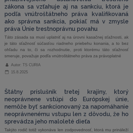
zákona sa vzťahuje aj na sankciu, ktorá je
podľa vnútroštátneho práva kvalifikovaná
ako správna sankcia, pokiaľ má v zmysle
práva Únie trestnoprávnu povahu
Táto zásada sa musí uplatniť aj na úrovni kasačnej sťažnosti, ak
je táto sťažnosť súčasťou riadneho priebehu konania, a to bez
ohľadu na to, či sa rozhodnutie, proti ktorému táto sťažnosť
smeruje, považuje podľa vnútroštátneho práva za právoplatné
Autor: TS CURIA
15.8.2025
Štátny príslušník tretej krajiny, ktorý
neoprávnene vstúpi do Európskej únie,
nemôže byť sankcionovaný za napomáhanie
neoprávnenému vstupu len z dôvodu, že ho
sprevádza jeho maloleté dieťa
Takýto rodič totiž vykonáva len zodpovednosť, ktorá mu prináleží