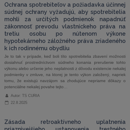
Ochrana spotrebiteľov a požiadavka účinnej
súdnej ochrany vyžadujú, aby spotrebitelia
mohli za určitých podmienok napadnúť
zákonnosť prevodu vlastníckeho práva na
tretiu osobu po nútenom výkone
hypotekárneho záložného práva zriadeného
k ich rodinnému obydliu
Je to tak v prípade, keď boli títo spotrebitelia zbavení možnosti
dosiahnuť prostredníctvom súdneho konania prerušenie tohto
výkonu alebo určenie jeho neplatnosti z dôvodu existencie nekalej
podmienky v zmluve, na ktorej je tento výkon založený, napriek
tomu, že existujú navzájom sa zhodujúce nepriame dôkazy o
potenciálne nekalej povahe tejto…
Autor: TS CURIA
22.8.2025
Zásada retroaktívneho uplatnenia
priaznivejšieho ustanovenia trestného