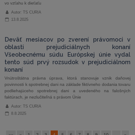
vo vzťahu k dieťaťu
Autor: TS CURIA
13.8.2025
Deväť mesiacov po zverení právomoci v
oblasti prejudiciálnych konaní
Všeobecnému súdu Európskej únie vydal
tento súd prvý rozsudok v prejudiciálnom
konaní
Vnútroštátna právna úprava, ktorá stanovuje vznik daňovej
povinnosti k spotrebnej dani na základe fiktívneho dodania tovaru
podliehajúceho spotrebnej dani a uvedeného na falošných
faktúrach, je nezlučiteľná s právom Únie
Autor: TS CURIA
8.8.2025
««
«
1
2
3
4
5
6
7
8
9
10
...
»