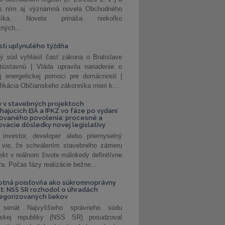
 s ním aj významná novela Obchodného
nníka. Novela prináša niekoľko
tných...
ti uplynulého týždňa
ý súd vyhlásil časť zákona o Bratislave
tiústavnú | Vláda upravila nariadenie o
ej energetickej pomoci pre domácnosti |
fikácia Občianskeho zákonníka mieri k...
 v stavebných projektoch
hajúcich EIA a IPKZ vo fáze po vydaní
rovaného povolenia: procesné a
vacie dôsledky novej legislatívy
investor, developer alebo priemyselný
 vie, že schválením stavebného zámeru
jekt v reálnom živote málokedy definitívne
a. Počas fázy realizácie bežne...
otná poisťovňa ako súkromnoprávny
t: NSS SR rozhodol o úhradách
egorizovaných liekov
 senát Najvyššieho správneho súdu
nskej republiky (NSS SR) posudzoval