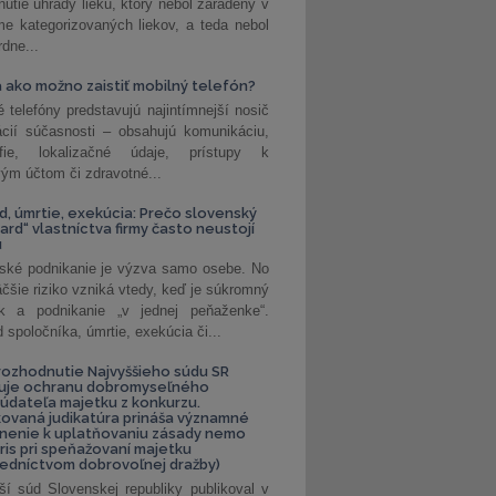
nutie úhrady lieku, ktorý nebol zaradený v
e kategorizovaných liekov, a teda nebol
dne...
 ako možno zaistiť mobilný telefón?
é telefóny predstavujú najintímnejší nosič
ácií súčasnosti – obsahujú komunikáciu,
rafie, lokalizačné údaje, prístupy k
ým účtom či zdravotné...
, úmrtie, exekúcia: Prečo slovenský
ard“ vlastníctva firmy často neustojí
u
ské podnikanie je výzva samo osebe. No
äčšie riziko vzniká vtedy, keď je súkromný
k a podnikanie „v jednej peňaženke“.
spoločníka, úmrtie, exekúcia či...
ozhodnutie Najvyššieho súdu SR
ňuje ochranu dobromyseľného
údateľa majetku z konkurzu.
kovaná judikatúra prináša významné
nenie k uplatňovaniu zásady nemo
uris pri speňažovaní majetku
edníctvom dobrovoľnej dražby)
ší súd Slovenskej republiky publikoval v