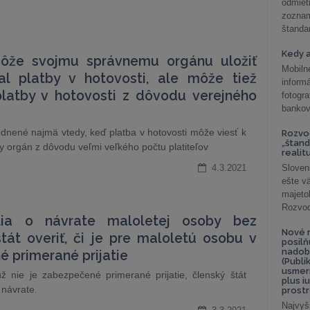
odmiet
zoznam
štandar
Kedy a
môže svojmu správnemu orgánu uložiť
Mobiln
al platby v hotovosti, ale môže tiež
inform
latby v hotovosti z dôvodu verejného
fotog
bankov
nené najmä vtedy, keď platba v hotovosti môže viesť k
Rozvod
„štand
orgán z dôvodu veľmi veľkého počtu platiteľov
realit
4.3.2021
Sloven
ešte v
majeto
Rozvod 
utia o návrate maloletej osoby bez
Nové r
tát overiť, či je pre maloletú osobu v
posil
nadob
 primerané prijatie
(Publi
usmer
 nie je zabezpečené primerané prijatie, členský štát
plus i
návrate.
prostr
Najvyš