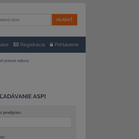
sáre
Registrácia
Prihlásenie
tné právne odbory
ĽADÁVANIE ASPI
o predpisu:
ov: