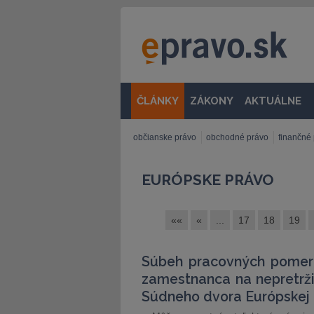
ČLÁNKY
ZÁKONY
AKTUÁLNE
občianske právo
obchodné právo
finančné
EURÓPSKE PRÁVO
««
«
...
17
18
19
Súbeh pracovných pomer
zamestnanca na nepretrž
Súdneho dvora Európskej 