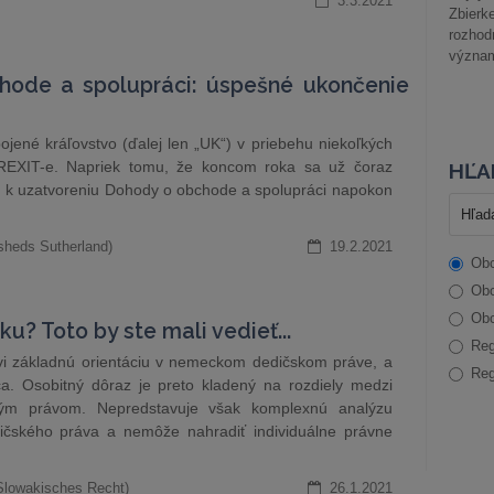
3.3.2021
Zbier
rozhod
význam
hode a spolupráci: úspešné ukončenie
ojené kráľovstvo (ďalej len „UK“) v priebehu niekoľkých
 BREXIT-e. Napriek tomu, že koncom roka sa už čoraz
HĽA
K, k uzatvoreniu Dohody o obchode a spolupráci napokon
sheds Sutherland)
19.2.2021
Obc
Obc
Obc
u? Toto by ste mali vedieť...
Reg
ovi základnú orientáciu v nemeckom dedičskom práve, a
Reg
ča. Osobitný dôraz je preto kladený na rozdiely medzi
ým právom. Nepredstavuje však komplexnú analýzu
čského práva a nemôže nahradiť individuálne právne
Slowakisches Recht)
26.1.2021