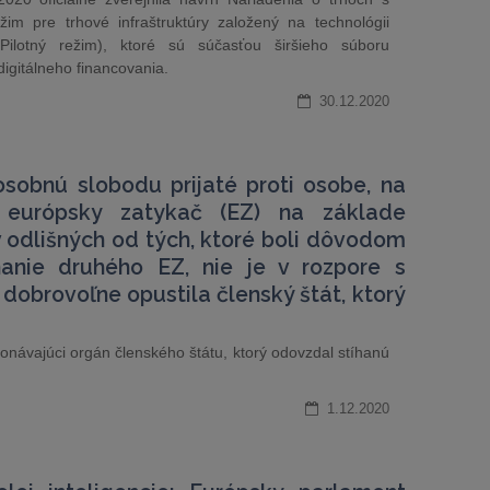
žim pre trhové infraštruktúry založený na technológii
ilotný režim), ktoré sú súčasťou širšieho súboru
digitálneho financovania.
30.12.2020
sobnú slobodu prijaté proti osobe, na
 európsky zatykač (EZ) na základe
 odlišných od tých, ktoré boli dôvodom
anie druhého EZ, nie je v rozpore s
dobrovoľne opustila členský štát, ktorý
ykonávajúci orgán členského štátu, ktorý odovzdal stíhanú
1.12.2020