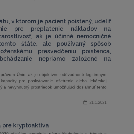
tu, v ktorom je pacient poistený, udeliť
enie pre preplatenie nákladov na
tarostlivosť, ak je účinné nemocničné
tomto štáte, ale používaný spôsob
boženskému presvedčeniu poistenca,
obchádzanie nepriamo založené na
s právom Únie, ak je objektívne odôvodnené legitímnym
kapacity pre poskytovanie ošetrenia alebo lekárskej
ný a nevyhnutný prostriedok umožňujúci dosiahnuť tento
21.1.2021
 pre kryptoaktíva
20 oficiálne zverejnila návrh Nariadenia o trhoch s