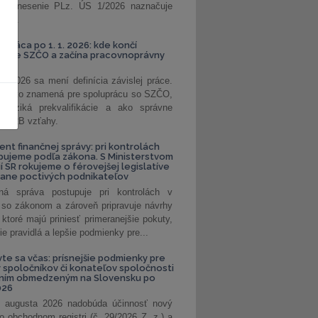
. Uznesenie PLz. ÚS 1/2026 naznačuje
od...
á práca po 1. 1. 2026: kde končí
kanie SZČO a začína pracovnoprávny
1. 2026 sa mení definícia závislej práce.
e, čo to znamená pre spoluprácu so SZČO,
 riziká prekvalifikácie a ako správne
iť B2B vzťahy.
ent finančnej správy: pri kontrolách
pujeme podľa zákona. S Ministerstvom
ií SR rokujeme o férovejšej legislatíve
rane poctivých podnikateľov
ná správa postupuje pri kontrolách v
 so zákonom a zároveň pripravuje návrhy
 ktoré majú priniesť primeranejšie pokuty,
ie pravidlá a lepšie podmienky pre...
vte sa včas: prísnejšie podmienky pre
spoločníkov či konateľov spoločnosti
ením obmedzeným na Slovensku po
026
 augusta 2026 nadobúda účinnosť nový
o obchodnom registri (č. 29/2026 Z. z.) a