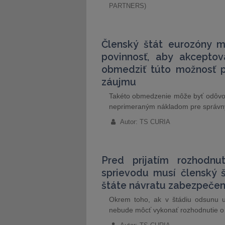
PARTNERS)
Členský štát eurozóny 
povinnosť, aby akceptov
obmedziť túto možnosť p
záujmu
Takéto obmedzenie môže byť odôvod
neprimeraným nákladom pre správny 
Autor: TS CURIA
Pred prijatím rozhodn
sprievodu musí členský š
štáte návratu zabezpečené
Okrem toho, ak v štádiu odsunu už
nebude môcť vykonať rozhodnutie o 