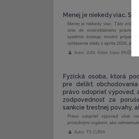
Menej je niekedy viac. Sl
Menej je niekedy viac. Táto známa 
únie do vnútroštátneho právne
systéme existuje mnoho prípadov
vyhlásenia vlády z apríla 2020, jedn
Autor: JUDr. Ádám Sípos (RUŽIČ
Fyzická osoba, ktorá po
pre delikt obchodovania
právo odoprieť výpoveď, a
zodpovednosť za poruše
sankcie trestnej povahy, 
Právo odoprieť výpoveď však ne
príslušnými orgánmi, ako odmietnutie
Autor: TS CURIA