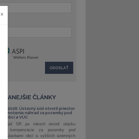
x
:
ČÍTANEJŠIE ČLÁNKY
S 1/2026: Ústavný súd otvoril priestor
ehodnotenie náhrad za pozemky pod
ami obcí a VÚC
ný súd SR po rokoch otvoril otázku
ranej kompenzácie za pozemky pod
ými stavbami obcí a vyšších územných