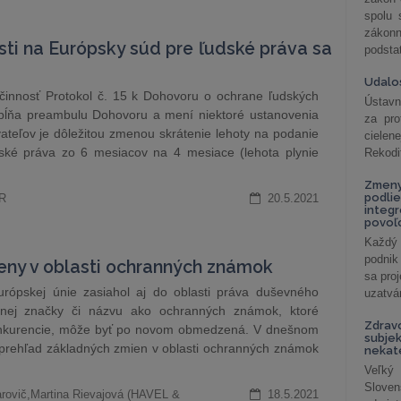
spolu
záko
ti na Európsky súd pre ľudské práva sa
podsta
Udalos
innosť Protokol č. 15 k Dohovoru o ochrane ľudských
Ústavn
opĺňa preambulu Dohovoru a mení niektoré ustanovenia
za pro
ateľov je dôležitou zmenou skrátenie lehoty na podanie
cielen
ské práva zo 6 mesiacov na 4 mesiace (lehota plynie
Rekodi
Zmeny
podlie
SR
20.5.2021
integ
povoľo
Každý 
podnik
meny v oblasti ochranných známok
sa pro
rópskej únie zasiahol aj do oblasti práva duševného
uzatvár
odnej značky či názvu ako ochranných známok, ktoré
Zdrav
konkurencie, môže byť po novom obmedzená. V dnešnom
subjek
rehľad základných zmien v oblasti ochranných známok
nekat
Veľký
Slove
arovič,Martina Rievajová (HAVEL &
18.5.2021