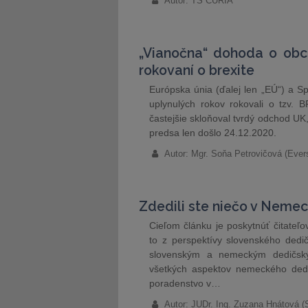
Autor: TS CURIA
„Vianočna“ dohoda o obc
rokovaní o brexite
Európska únia (ďalej len „EÚ“) a Sp
uplynulých rokov rokovali o tzv.
častejšie skloňoval tvrdý odchod U
predsa len došlo 24.12.2020.
Autor: Mgr. Soňa Petrovičová (Ever
Zdedili ste niečo v Nemeck
Cieľom článku je poskytnúť čitateľ
to z perspektívy slovenského dedi
slovenským a nemeckým dedičsk
všetkých aspektov nemeckého dedi
poradenstvo v…
Autor: JUDr. Ing. Zuzana Hnátová (