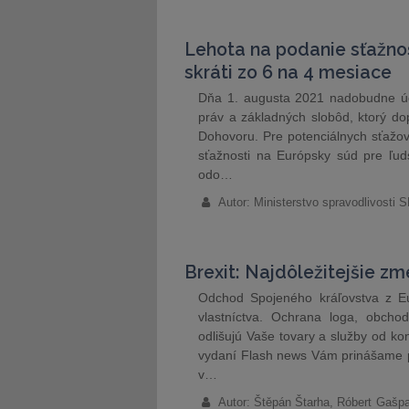
Lehota na podanie sťažnos
skráti zo 6 na 4 mesiace
Dňa 1. augusta 2021 nadobudne úč
práv a základných slobôd, ktorý d
Dohovoru. Pre potenciálnych sťažov
sťažnosti na Európsky súd pre ľud
odo…
Autor: Ministerstvo spravodlivosti 
Brexit: Najdôležitejšie z
Odchod Spojeného kráľovstva z Eu
vlastníctva. Ochrana loga, obch
odlišujú Vaše tovary a služby od 
vydaní Flash news Vám prinášame p
v…
Autor: Štěpán Štarha, Róbert Gašp