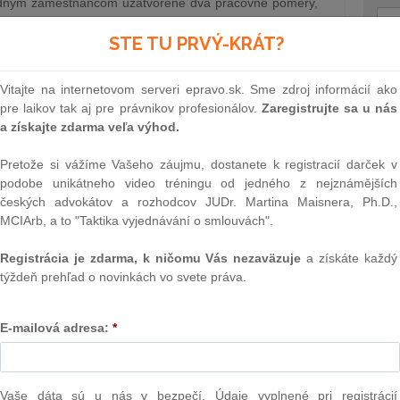
edným zamestnancom uzatvorené dva pracovné pomery,
ý čas v rámci jednej pracovnej zmluvy počas doby
STE TU PRVÝ-KRÁT?
plývajúcej z inej pracovnej zmluvy uzatvorenej s týmto
u odpovedal Súdny dvor Európskej únie vo svojom
Text
Vitajte na internetovom serveri epravo.sk. Sme zdroj informácií ako
ležal & Partners)
29.6.2021
pre laikov tak aj pre právnikov profesionálov.
Zaregistrujte sa u nás
a získajte zdarma veľa výhod.
Pretože si vážíme Vašeho záujmu, dostanete k registracií darček v
timonopolný úrad Slovenskej republiky
podobe unikátneho video tréningu od jedného z nejznámějších
om, ktorú Komisia uznala zodpovednou
českých advokátov a rozhodcov JUDr. Martina Maisnera, Ph.D.,
ného postavenia na trhu s určitými
MCIArb, a to "Taktika vyjednávání o smlouvách".
ami, mohli sankcionovať aj slovenské
Registrácia je zdarma, k ničomu Vás nezaväzuje
a získáte každý
tia dominantného postavenia na trhu s
týždeň prehľad o novinkách vo svete práva.
NAJ
 službami
a týkajúci sa porušení, ktoré sú totožné s porušeniami
PLz. Ú
na pr
E-mailová adresa:
*
ieto vnútroštátne orgány strácajú v tejto oblasti svoju
stavb
Ústav
prime
24.6.2021
verejn
Vaše dáta sú u nás v bezpečí. Údaje vyplnené pri registrácií