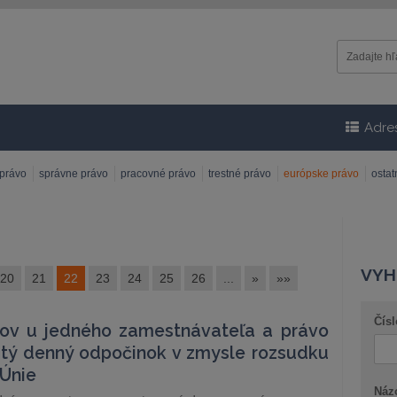
Adre
 právo
správne právo
pracovné právo
trestné právo
európske právo
osta
VYH
20
21
22
23
24
25
26
...
»
»»
Čísl
ov u jedného zamestnávateľa a právo
itý denný odpočinok v zmysle rozsudku
Únie
Náz