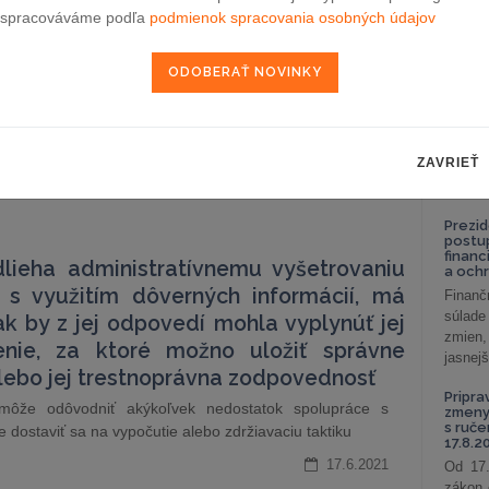
celkov
spracováváme podľa
podmienok spracovania osobných údajov
odklon 
ovensko a fenomén gold-platingu
Závisl
veta platí aj v prípade transpozície smerníc Európskej
podni
vzťah
ho poriadku členských štátov. V slovenskom právnom
Od 1. 
 neodôvodneného gold-platingu. Podľa programového
Zistit
ou z hlavných priorít vlády je vytvorenie efektívneho…
ZAVRIEŤ
aké sú
KA AND PARTNERS)
18.6.2021
nastav
Prezid
postu
financ
dlieha administratívnemu vyšetrovaniu
a och
 s využitím dôverných informácií, má
Finanč
súlade
k by z jej odpovedí mohla vyplynúť jej
zmien,
nie, za ktoré možno uložiť správne
jasnejš
alebo jej trestnoprávna zodpovednosť
Pripra
môže odôvodniť akýkoľvek nedostatok spolupráce s
zmeny 
s ruč
 dostaviť sa na vypočutie alebo zdržiavaciu taktiku
17.8.2
17.6.2021
Od 17.
zákon 