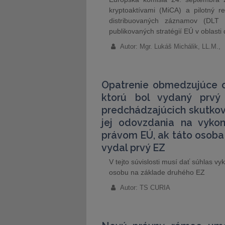
kryptoaktívami (MiCA) a pilotný re
distribuovaných záznamov (DLT P
publikovaných stratégií EÚ v oblasti 
Autor: Mgr. Lukáš Michálik, LL.M.,
Opatrenie obmedzujúce o
ktorú bol vydaný prvý
predchádzajúcich skutkov
jej odovzdania na vykon
právom EÚ, ak táto osoba 
vydal prvý EZ
V tejto súvislosti musí dať súhlas v
osobu na základe druhého EZ
Autor: TS CURIA