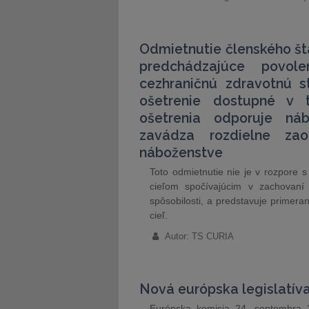
Odmietnutie členského štá
predchádzajúce povol
cezhraničnú zdravotnú s
ošetrenie dostupné v 
ošetrenia odporuje ná
zavádza rozdielne za
náboženstve
Toto odmietnutie nie je v rozpore 
cieľom spočívajúcim v zachovaní 
spôsobilosti, a predstavuje primera
cieľ.
Autor: TS CURIA
Nová európska legislatíva
Európska komisia 24. septembra 20