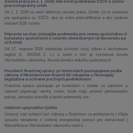
Závislá práca po 1. 1. 2026: kde končí podnikanie SZČO a začína
pracovnoprávny vzťah
Od 1. 1. 2026 sa mení definícia závislej práce. Zistite, čo to znamená
pre spoluprácu so SZČO, aké sú riziká prekvalifikácie a ako správne
nastaviť B2B vzťahy.
Pripravte sa včas: prísnejšie podmienky pre zmeny spoločníkov či
konateľov spoločnosti s ručením obmedzeným na Slovensku po
17.8.2026
Od 17. augusta 2026 nadobúda účinnosť nový zákon o obchodnom
registri (č. 29/2026 Z. z.) a spolu s ním aj významná novela
Obchodného zákonníka. Novela prináša niekoľko podstatných...
Prezident finančnej správy: pri kontrolách postupujeme podľa
zákona. S Ministerstvom financií SR rokujeme o férovejšej
legislatíve a ochrane poctivých podnikateľov
Finančná správa postupuje pri kontrolách v súlade so zákonom a
zároveň pripravuje návrhy zmien, ktoré majú priniesť primeranejšie
pokuty, jasnejšie pravidlá a lepšie podmienky pre...
Udalosti uplynulého týždňa
Ústavný súd vyhlásil časť zákona o Bratislave za protiústavnú | Vláda
upravila nariadenie o cielenej energetickej pomoci pre domácnosti |
Rekodifikácia Občianskeho zákonníka mieri k...