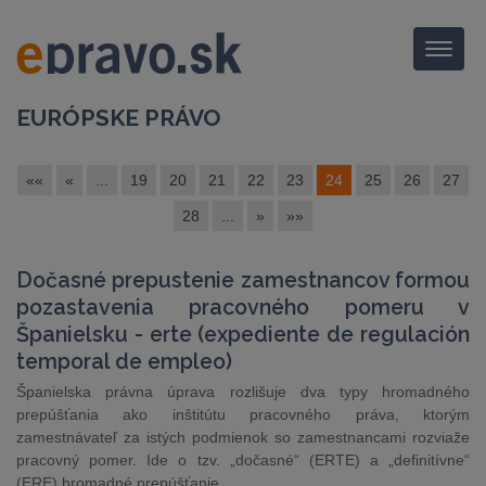
Menu
EURÓPSKE PRÁVO
««
«
...
19
20
21
22
23
24
25
26
27
28
...
»
»»
Dočasné prepustenie zamestnancov formou
pozastavenia pracovného pomeru v
Španielsku - erte (expediente de regulación
temporal de empleo)
Španielska právna úprava rozlišuje dva typy hromadného
prepúšťania ako inštitútu pracovného práva, ktorým
zamestnávateľ za istých podmienok so zamestnancami rozviaže
pracovný pomer. Ide o tzv. „dočasné“ (ERTE) a „definitívne“
(ERE) hromadné prepúšťanie.