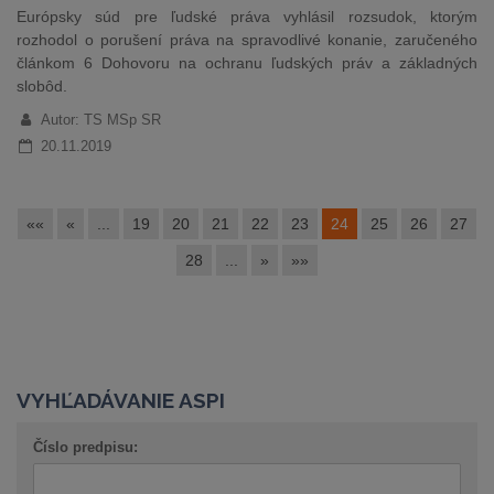
Európsky súd pre ľudské práva vyhlásil rozsudok, ktorým
rozhodol o porušení práva na spravodlivé konanie, zaručeného
článkom 6 Dohovoru na ochranu ľudských práv a základných
slobôd.
Autor: TS MSp SR
20.11.2019
««
«
...
19
20
21
22
23
24
25
26
27
28
...
»
»»
VYHĽADÁVANIE ASPI
Číslo predpisu: