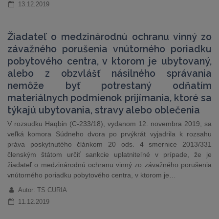
13.12.2019
Žiadateľ o medzinárodnú ochranu vinný zo
závažného porušenia vnútorného poriadku
pobytového centra, v ktorom je ubytovaný,
alebo z obzvlášť násilného správania
nemôže byť potrestaný odňatím
materiálnych podmienok prijímania, ktoré sa
týkajú ubytovania, stravy alebo oblečenia
V rozsudku Haqbin (C-233/18), vydanom 12. novembra 2019, sa
veľká komora Súdneho dvora po prvýkrát vyjadrila k rozsahu
práva poskytnutého článkom 20 ods. 4 smernice 2013/331
členským štátom určiť sankcie uplatniteľné v prípade, že je
žiadateľ o medzinárodnú ochranu vinný zo závažného porušenia
vnútorného poriadku pobytového centra, v ktorom je…
Autor: TS CURIA
11.12.2019