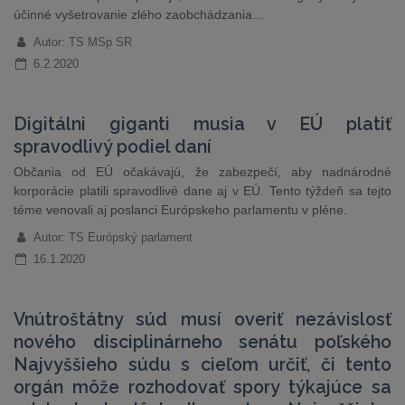
účinné vyšetrovanie zlého zaobchádzania…
Autor: TS MSp SR
6.2.2020
Digitálni giganti musia v EÚ platiť
spravodlivý podiel daní
Občania od EÚ očakávajú, že zabezpečí, aby nadnárodné
korporácie platili spravodlivé dane aj v EÚ. Tento týždeň sa tejto
téme venovali aj poslanci Európskeho parlamentu v pléne.
Autor: TS Európský parlament
16.1.2020
Vnútroštátny súd musí overiť nezávislosť
nového disciplinárneho senátu poľského
Najvyššieho súdu s cieľom určiť, či tento
orgán môže rozhodovať spory týkajúce sa