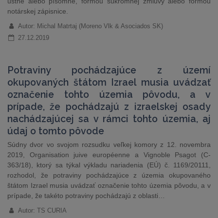
ústne alebo písomne, formou súkromnej zmluvy alebo formou
notárskej zápisnice.
Autor: Michal Matrtaj (Moreno Vlk & Asociados SK)
27.12.2019
Potraviny pochádzajúce z území
okupovaných štátom Izrael musia uvádzať
označenie tohto územia pôvodu, a v
prípade, že pochádzajú z izraelskej osady
nachádzajúcej sa v rámci tohto územia, aj
údaj o tomto pôvode
Súdny dvor vo svojom rozsudku veľkej komory z 12. novembra
2019, Organisation juive européenne a Vignoble Psagot (C-
363/18), ktorý sa týkal výkladu nariadenia (EÚ) č. 1169/20111,
rozhodol, že potraviny pochádzajúce z územia okupovaného
štátom Izrael musia uvádzať označenie tohto územia pôvodu, a v
prípade, že takéto potraviny pochádzajú z oblasti…
Autor: TS CURIA