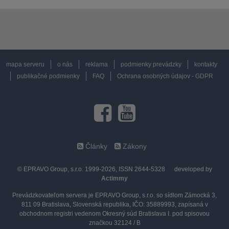
mapa serveru
o nás
reklama
podmienky prevádzky
kontakty
publikačné podmienky
FAQ
Ochrana osobných údajov - GDPR
Články
Zákony
© EPRAVO Group, s.r.o. 1999-2026, ISSN 2644-5328
developed by
Actimmy
Prevádzkovateľom servera je EPRAVO Group, s.r.o. so sídlom Zámocká 3,
811 09 Bratislava, Slovenská republika, IČO: 35889993, zapísaná v
obchodnom registri vedenom Okresný súd Bratislava I. pod spisovou
značkou 32124 / B