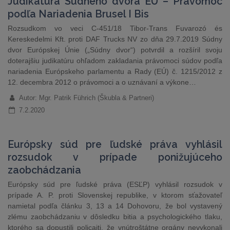
Judikatúra Súdneho dvora EÚ – Právomoc
podľa Nariadenia Brusel I Bis
Rozsudkom vo veci C-451/18 Tibor-Trans Fuvarozó és
Kereskedelmi Kft. proti DAF Trucks NV zo dňa 29.7.2019 Súdny
dvor Európskej Únie („Súdny dvor“) potvrdil a rozšíril svoju
doterajšiu judikatúru ohľadom zakladania právomoci súdov podľa
nariadenia Európskeho parlamentu a Rady (EÚ) č. 1215/2012 z
12. decembra 2012 o právomoci a o uznávaní a výkone…
Autor: Mgr. Patrik Führich (Škubla & Partneri)
7.2.2020
Európsky súd pre ľudské práva vyhlásil
rozsudok v prípade ponižujúceho
zaobchádzania
Európsky súd pre ľudské práva (ESĽP) vyhlásil rozsudok v
prípade A. P. proti Slovenskej republike, v ktorom sťažovateľ
namietal podľa článku 3, 13 a 14 Dohovoru, že bol vystavený
zlému zaobchádzaniu v dôsledku bitia a psychologického tlaku,
ktorého sa dopustili policajti, že vnútroštátne orgány nevykonali