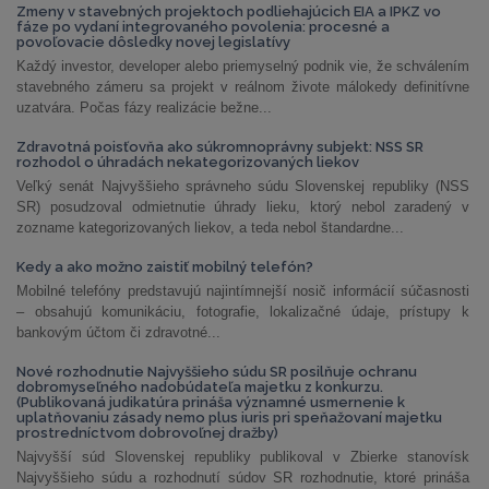
Zmeny v stavebných projektoch podliehajúcich EIA a IPKZ vo
fáze po vydaní integrovaného povolenia: procesné a
povoľovacie dôsledky novej legislatívy
Každý investor, developer alebo priemyselný podnik vie, že schválením
stavebného zámeru sa projekt v reálnom živote málokedy definitívne
uzatvára. Počas fázy realizácie bežne...
Zdravotná poisťovňa ako súkromnoprávny subjekt: NSS SR
rozhodol o úhradách nekategorizovaných liekov
Veľký senát Najvyššieho správneho súdu Slovenskej republiky (NSS
SR) posudzoval odmietnutie úhrady lieku, ktorý nebol zaradený v
zozname kategorizovaných liekov, a teda nebol štandardne...
Kedy a ako možno zaistiť mobilný telefón?
Mobilné telefóny predstavujú najintímnejší nosič informácií súčasnosti
– obsahujú komunikáciu, fotografie, lokalizačné údaje, prístupy k
bankovým účtom či zdravotné...
Nové rozhodnutie Najvyššieho súdu SR posilňuje ochranu
dobromyseľného nadobúdateľa majetku z konkurzu.
(Publikovaná judikatúra prináša významné usmernenie k
uplatňovaniu zásady nemo plus iuris pri speňažovaní majetku
prostredníctvom dobrovoľnej dražby)
Najvyšší súd Slovenskej republiky publikoval v Zbierke stanovísk
Najvyššieho súdu a rozhodnutí súdov SR rozhodnutie, ktoré prináša