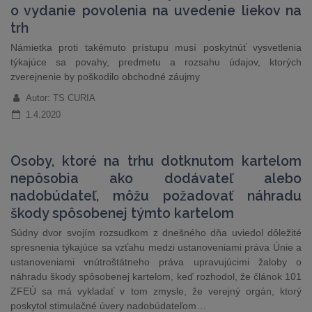
o vydanie povolenia na uvedenie liekov na
trh
Námietka proti takémuto prístupu musí poskytnúť vysvetlenia
týkajúce sa povahy, predmetu a rozsahu údajov, ktorých
zverejnenie by poškodilo obchodné záujmy
Autor: TS CURIA
1.4.2020
Osoby, ktoré na trhu dotknutom kartelom
nepôsobia ako dodávateľ alebo
nadobúdateľ, môžu požadovať náhradu
škody spôsobenej týmto kartelom
Súdny dvor svojím rozsudkom z dnešného dňa uviedol dôležité
spresnenia týkajúce sa vzťahu medzi ustanoveniami práva Únie a
ustanoveniami vnútroštátneho práva upravujúcimi žaloby o
náhradu škody spôsobenej kartelom, keď rozhodol, že článok 101
ZFEÚ sa má vykladať v tom zmysle, že verejný orgán, ktorý
poskytol stimulačné úvery nadobúdateľom…