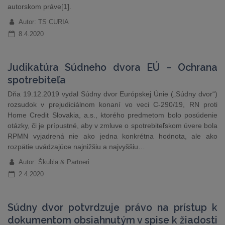
autorskom práve[1].
Autor: TS CURIA
8.4.2020
Judikatúra Súdneho dvora EÚ – Ochrana
spotrebiteľa
Dňa 19.12.2019 vydal Súdny dvor Európskej Únie („Súdny dvor“)
rozsudok v prejudiciálnom konaní vo veci C-290/19, RN proti
Home Credit Slovakia, a.s., ktorého predmetom bolo posúdenie
otázky, či je prípustné, aby v zmluve o spotrebiteľskom úvere bola
RPMN vyjadrená nie ako jedna konkrétna hodnota, ale ako
rozpätie uvádzajúce najnižšiu a najvyššiu…
Autor: Škubla & Partneri
2.4.2020
Súdny dvor potvrdzuje právo na prístup k
dokumentom obsiahnutým v spise k žiadosti