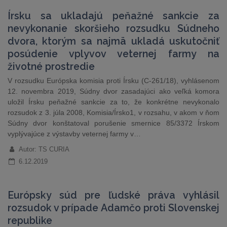
Írsku sa ukladajú peňažné sankcie za
nevykonanie skoršieho rozsudku Súdneho
dvora, ktorým sa najmä ukladá uskutočniť
posúdenie vplyvov veternej farmy na
životné prostredie
V rozsudku Európska komisia proti Írsku (C-261/18), vyhlásenom
12. novembra 2019, Súdny dvor zasadajúci ako veľká komora
uložil Írsku peňažné sankcie za to, že konkrétne nevykonalo
rozsudok z 3. júla 2008, Komisia/Írsko1, v rozsahu, v akom v ňom
Súdny dvor konštatoval porušenie smernice 85/3372 Írskom
vyplývajúce z výstavby veternej farmy v…
Autor: TS CURIA
6.12.2019
Európsky súd pre ľudské práva vyhlásil
rozsudok v prípade Adamčo proti Slovenskej
republike