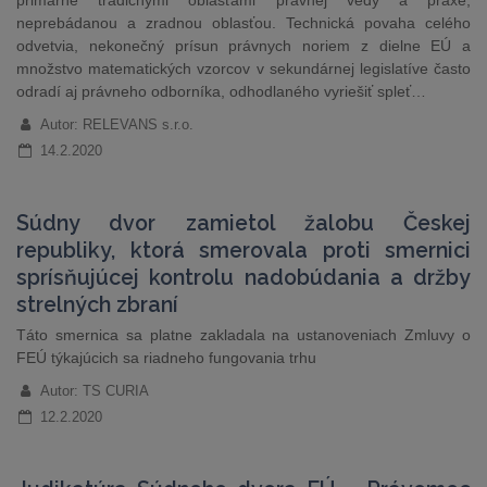
primárne tradičnými oblasťami právnej vedy a praxe,
neprebádanou a zradnou oblasťou. Technická povaha celého
odvetvia, nekonečný prísun právnych noriem z dielne EÚ a
množstvo matematických vzorcov v sekundárnej legislatíve často
odradí aj právneho odborníka, odhodlaného vyriešiť spleť…
Autor: RELEVANS s.r.o.
14.2.2020
Súdny dvor zamietol žalobu Českej
republiky, ktorá smerovala proti smernici
sprísňujúcej kontrolu nadobúdania a držby
strelných zbraní
Táto smernica sa platne zakladala na ustanoveniach Zmluvy o
FEÚ týkajúcich sa riadneho fungovania trhu
Autor: TS CURIA
12.2.2020