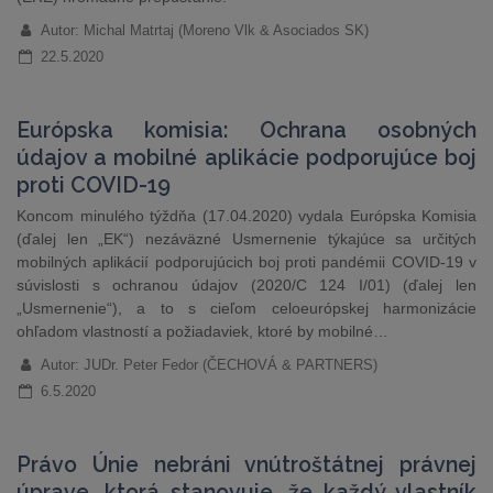
Autor: Michal Matrtaj (Moreno Vlk & Asociados SK)
22.5.2020
Európska komisia: Ochrana osobných
údajov a mobilné aplikácie podporujúce boj
proti COVID-19
Koncom minulého týždňa (17.04.2020) vydala Európska Komisia
(ďalej len „EK“) nezáväzné Usmernenie týkajúce sa určitých
mobilných aplikácií podporujúcich boj proti pandémii COVID-19 v
súvislosti s ochranou údajov (2020/C 124 I/01) (ďalej len
„Usmernenie“), a to s cieľom celoeurópskej harmonizácie
ohľadom vlastností a požiadaviek, ktoré by mobilné…
Autor: JUDr. Peter Fedor (ČECHOVÁ & PARTNERS)
6.5.2020
Právo Únie nebráni vnútroštátnej právnej
úprave, ktorá stanovuje, že každý vlastník