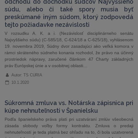
odchodu do dôchodku sudcov Najvyššieho
súdu, alebo či také spory musia byť
preskúmané iným súdom, ktorý zodpovedá
tejto požiadavke nezávislosti
V rozsudku A. K. a i. (Nezávislosť disciplinárneho senátu
Najvyššieho súdu) (C-585/18, C-624/18 a C-625/18), vyhlásenom
19. novembra 2019, Súdny dvor zasadajúci ako veľká komora v
rámci skráteného súdneho konania rozhodol, že právo na účinný
prostriedok nápravy, zaručené článkom 47 Charty základných
práv Európskej únie a v osobitnej oblasti…
Autor: TS CURIA
10.1.2020
Súkromná zmluva vs. Notárska zápisnica pri
kúpe nehnuteľnosti v Španielsku
Podľa španielskeho práva platí pri uzatváraní zmlúv všeobecná
zásada slobody voľby formy kontraktu. Zmluva o predaji
nehnuteľností je teda platná bez ohľadu na to, či bola uzatvorená