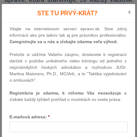
bytu v budove v spoluvlastníctve je povinný
x
STE TU PRVÝ-KRÁT?
prispievať na náklady kúrenia napájajúceho
spoločné časti
Vitajte na internetovom serveri epravo.sk. Sme zdroj
V rozsudku EVN Bălgarija Toplofikacija (C-708/17 a C-725/17), z
informácií ako pre laikov tak aj pre právnikov profesionálov.
5. decembra 2019, sa Súdny dvor zaoberal zlučiteľnosťou
Zaregistrujte sa u nás a získajte zdarma veľa výhod.
vnútroštátnej právnej úpravy v oblasti dodávania tepla s právom
Únie a rozhodol, že smernice 2011/83 o právach spotrebiteľov1, a
Pretože si vážíme Vašeho záujmu, dostanete k registracií
2005/29 o nekalých obchodných praktikách2 nebránia
darček v podobe unikátneho video tréningu od jedného z
vnútroštátnej právnej úprave, ktorá stanovuje, že…
nejznámějších českých advokátov a rozhodcov JUDr.
Autor: TS CURIA
Martina Maisnera, Ph.D., MCIArb, a to "Taktika vyjednávání
o smlouvách".
22.4.2020
Registrácia je zdarma, k ničomu Vás nezaväzuje
a
získáte každý týždeň prehľad o novinkách vo svete práva.
Medzinárodná výmena informácií podľa
Nariadenia Rady (EÚ) č. 904/2010 zo dňa
07.10.2010 a (ne)záväznosť lehôt s dopadom
E-mailová adresa:
*
na výsledok daňovej kontroly
Ustanovenie bodu 25 Nariadenia Rady (EÚ) č. 904/2010 zo dňa