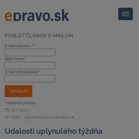
Menu
POSLAŤ ČLÁNOK E-MAILOM
E-mail príjemcu:*
Vaše meno:*
E-mail odosielateľa:*
*) povinné položky
31.7.2023
ID: 5820
upozornenie pre užívateľov
Udalosti uplynulého týždňa