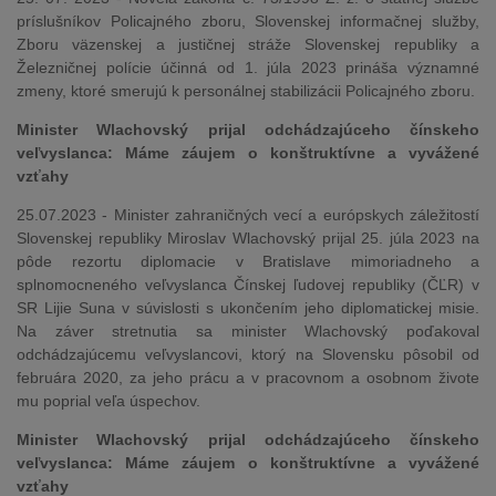
príslušníkov Policajného zboru, Slovenskej informačnej služby,
Zboru väzenskej a justičnej stráže Slovenskej republiky a
Železničnej polície účinná od 1. júla 2023 prináša významné
zmeny, ktoré smerujú k personálnej stabilizácii Policajného zboru.
Minister Wlachovský prijal odchádzajúceho čínskeho
veľvyslanca: Máme záujem o konštruktívne a vyvážené
vzťahy
25.07.2023 - Minister zahraničných vecí a európskych záležitostí
Slovenskej republiky Miroslav Wlachovský prijal 25. júla 2023 na
pôde rezortu diplomacie v Bratislave mimoriadneho a
splnomocneného veľvyslanca Čínskej ľudovej republiky (ČĽR) v
SR Lijie Suna v súvislosti s ukončením jeho diplomatickej misie.
Na záver stretnutia sa minister Wlachovský poďakoval
odchádzajúcemu veľvyslancovi, ktorý na Slovensku pôsobil od
februára 2020, za jeho prácu a v pracovnom a osobnom živote
mu poprial veľa úspechov.
Minister Wlachovský prijal odchádzajúceho čínskeho
veľvyslanca: Máme záujem o konštruktívne a vyvážené
vzťahy