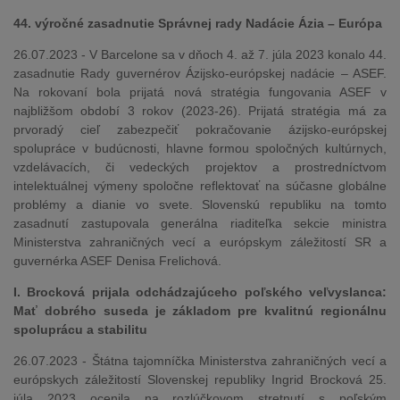
44. výročné zasadnutie Správnej rady Nadácie Ázia – Európa
26.07.2023 - V Barcelone sa v dňoch 4. až 7. júla 2023 konalo 44.
zasadnutie Rady guvernérov Ázijsko-európskej nadácie – ASEF.
Na rokovaní bola prijatá nová stratégia fungovania ASEF v
najbližšom období 3 rokov (2023-26). Prijatá stratégia má za
prvoradý cieľ zabezpečiť pokračovanie ázijsko-európskej
spolupráce v budúcnosti, hlavne formou spoločných kultúrnych,
vzdelávacích, či vedeckých projektov a prostredníctvom
intelektuálnej výmeny spoločne reflektovať na súčasne globálne
problémy a dianie vo svete. Slovenskú republiku na tomto
zasadnutí zastupovala generálna riaditeľka sekcie ministra
Ministerstva zahraničných vecí a európskym záležitostí SR a
guvernérka ASEF Denisa Frelichová.
I. Brocková prijala odchádzajúceho poľského veľvyslanca:
Mať dobrého suseda je základom pre kvalitnú regionálnu
spoluprácu a stabilitu
26.07.2023 - Štátna tajomníčka Ministerstva zahraničných vecí a
európskych záležitostí Slovenskej republiky Ingrid Brocková 25.
júla 2023 ocenila na rozlúčkovom stretnutí s poľským