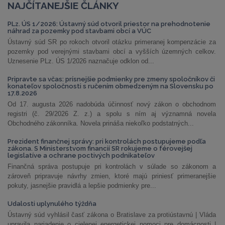
NAJČÍTANEJŠIE ČLÁNKY
PLz. ÚS 1/2026: Ústavný súd otvoril priestor na prehodnotenie
náhrad za pozemky pod stavbami obcí a VÚC
Ústavný súd SR po rokoch otvoril otázku primeranej kompenzácie za
pozemky pod verejnými stavbami obcí a vyšších územných celkov.
Uznesenie PLz. ÚS 1/2026 naznačuje odklon od...
Pripravte sa včas: prísnejšie podmienky pre zmeny spoločníkov či
konateľov spoločnosti s ručením obmedzeným na Slovensku po
17.8.2026
Od 17. augusta 2026 nadobúda účinnosť nový zákon o obchodnom
registri (č. 29/2026 Z. z.) a spolu s ním aj významná novela
Obchodného zákonníka. Novela prináša niekoľko podstatných...
Prezident finančnej správy: pri kontrolách postupujeme podľa
zákona. S Ministerstvom financií SR rokujeme o férovejšej
legislatíve a ochrane poctivých podnikateľov
Finančná správa postupuje pri kontrolách v súlade so zákonom a
zároveň pripravuje návrhy zmien, ktoré majú priniesť primeranejšie
pokuty, jasnejšie pravidlá a lepšie podmienky pre...
Udalosti uplynulého týždňa
Ústavný súd vyhlásil časť zákona o Bratislave za protiústavnú | Vláda
upravila nariadenie o cielenej energetickej pomoci pre domácnosti |