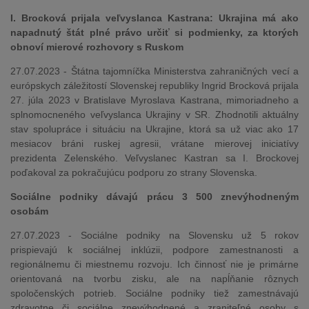
I. Brocková prijala veľvyslanca Kastrana: Ukrajina má ako
napadnutý štát plné právo určiť si podmienky, za ktorých
obnoví mierové rozhovory s Ruskom
27.07.2023 - Štátna tajomníčka Ministerstva zahraničných vecí a
európskych záležitostí Slovenskej republiky Ingrid Brocková prijala
27. júla 2023 v Bratislave Myroslava Kastrana, mimoriadneho a
splnomocneného veľvyslanca Ukrajiny v SR. Zhodnotili aktuálny
stav spolupráce i situáciu na Ukrajine, ktorá sa už viac ako 17
mesiacov bráni ruskej agresii, vrátane mierovej iniciatívy
prezidenta Zelenského. Veľvyslanec Kastran sa I. Brockovej
poďakoval za pokračujúcu podporu zo strany Slovenska.
Sociálne podniky dávajú prácu 3 500 znevýhodneným
osobám
27.07.2023 - Sociálne podniky na Slovensku už 5 rokov
prispievajú k sociálnej inklúzii, podpore zamestnanosti a
regionálnemu či miestnemu rozvoju. Ich činnosť nie je primárne
orientovaná na tvorbu zisku, ale na napĺňanie rôznych
spoločenských potrieb. Sociálne podniky tiež zamestnávajú
zdravotne či sociálne znevýhodnené a zraniteľné osoby s