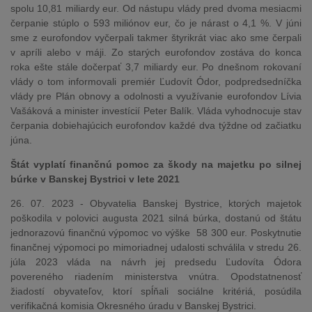
spolu 10,81 miliardy eur. Od nástupu vlády pred dvoma mesiacmi
čerpanie stúplo o 593 miliónov eur, čo je nárast o 4,1 %. V júni
sme z eurofondov vyčerpali takmer štyrikrát viac ako sme čerpali
v apríli alebo v máji. Zo starých eurofondov zostáva do konca
roka ešte stále dočerpať 3,7 miliardy eur. Po dnešnom rokovaní
vlády o tom informovali premiér Ľudovít Ódor, podpredsedníčka
vlády pre Plán obnovy a odolnosti a využívanie eurofondov Lívia
Vašáková a minister investícií Peter Balík. Vláda vyhodnocuje stav
čerpania dobiehajúcich eurofondov každé dva týždne od začiatku
júna.
Štát vyplatí finančnú pomoc za škody na majetku po silnej
búrke v Banskej Bystrici v lete 2021
26. 07. 2023 - Obyvatelia Banskej Bystrice, ktorých majetok
poškodila v polovici augusta 2021 silná búrka, dostanú od štátu
jednorazovú finančnú výpomoc vo výške 58 300 eur. Poskytnutie
finančnej výpomoci po mimoriadnej udalosti schválila v stredu 26.
júla 2023 vláda na návrh jej predsedu Ľudovíta Ódora
povereného riadením ministerstva vnútra. Opodstatnenosť
žiadostí obyvateľov, ktorí spĺňali sociálne kritériá, posúdila
verifikačná komisia Okresného úradu v Banskej Bystrici.