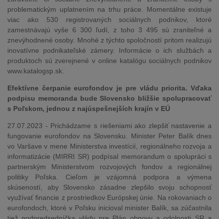
problematickým uplatnením na trhu práce. Momentálne existuje
viac ako 530 registrovaných sociálnych podnikov, ktoré
zamestnávajú vyše 6 300 ľudí, z toho 3 495 sú zraniteľné a
znevýhodnené osoby. Mnohé z týchto spoločností pritom realizujú
inovatívne podnikateľské zámery. Informácie o ich službách a
produktoch sú zverejnené v online katalógu sociálnych podnikov
www.katalogsp.sk.
Efektívne čerpanie eurofondov je pre vládu priorita. Vďaka
podpisu memoranda bude Slovensko bližšie spolupracovať
s Poľskom, jednou z najúspešnejších krajín v EÚ
27.07.2023 - Prichádzame s riešeniami ako zlepšiť nastavenie a
fungovanie eurofondov na Slovensku. Minister Peter Balík dnes
vo Varšave v mene Ministerstva investícií, regionálneho rozvoja a
informatizácie (MIRRI SR) podpísal memorandum o spolupráci s
partnerským Ministerstvom rozvojových fondov a regionálnej
politiky Poľska. Cieľom je vzájomná podpora a výmena
skúseností, aby Slovensko zásadne zlepšilo svoju schopnosť
využívať financie z prostriedkov Európskej únie. Na rokovaniach o
eurofondoch, ktoré v Poľsku inicioval minister Balík, sa zúčastnila
tiež podpredsedníčka vlády pre Plán obnovy a odolnosti SR a