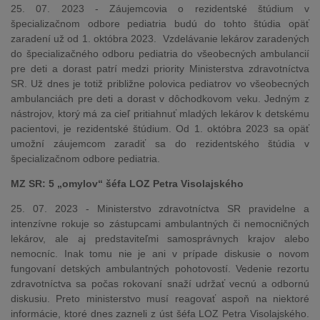
25. 07. 2023 - Záujemcovia o rezidentské štúdium v
špecializačnom odbore pediatria budú do tohto štúdia opäť
zaradení už od 1. októbra 2023. Vzdelávanie lekárov zaradených
do špecializačného odboru pediatria do všeobecných ambulancií
pre deti a dorast patrí medzi priority Ministerstva zdravotníctva
SR. Už dnes je totiž približne polovica pediatrov vo všeobecných
ambulanciách pre deti a dorast v dôchodkovom veku. Jedným z
nástrojov, ktorý má za cieľ pritiahnuť mladých lekárov k detskému
pacientovi, je rezidentské štúdium. Od 1. októbra 2023 sa opäť
umožní záujemcom zaradiť sa do rezidentského štúdia v
špecializačnom odbore pediatria.
MZ SR: 5 „omylov“ šéfa LOZ Petra Visolajského
25. 07. 2023 - Ministerstvo zdravotníctva SR pravidelne a
intenzívne rokuje so zástupcami ambulantných či nemocničných
lekárov, ale aj predstaviteľmi samosprávnych krajov alebo
nemocníc. Inak tomu nie je ani v prípade diskusie o novom
fungovaní detských ambulantných pohotovostí. Vedenie rezortu
zdravotníctva sa počas rokovaní snaží udržať vecnú a odbornú
diskusiu. Preto ministerstvo musí reagovať aspoň na niektoré
informácie, ktoré dnes zazneli z úst šéfa LOZ Petra Visolajského.