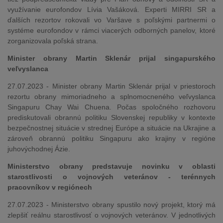
využívanie eurofondov Lívia Vašáková. Experti MIRRI SR a
ďalších rezortov rokovali vo Varšave s poľskými partnermi o
systéme eurofondov v rámci viacerých odborných panelov, ktoré
zorganizovala poľská strana.
Minister obrany Martin Sklenár prijal singapurského
veľvyslanca
27.07.2023 - Minister obrany Martin Sklenár prijal v priestoroch
rezortu obrany mimoriadneho a splnomocneného veľvyslanca
Singapuru Chay Wai Chuena. Počas spoločného rozhovoru
prediskutovali obrannú politiku Slovenskej republiky v kontexte
bezpečnostnej situácie v strednej Európe a situácie na Ukrajine a
zároveň obrannú politiku Singapuru ako krajiny v regióne
juhovýchodnej Ázie.
Ministerstvo obrany predstavuje novinku v oblasti
starostlivosti o vojnových veteránov - terénnych
pracovníkov v regiónech
27.07.2023 - Ministerstvo obrany spustilo nový projekt, ktorý má
zlepšiť reálnu starostlivosť o vojnových veteránov. V jednotlivých