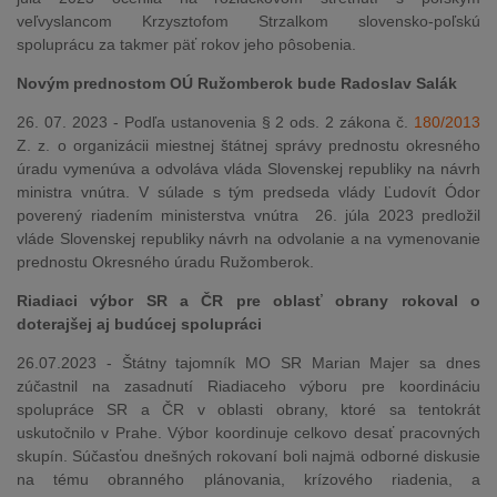
veľvyslancom Krzysztofom Strzalkom slovensko-poľskú
spoluprácu za takmer päť rokov jeho pôsobenia.
Novým prednostom OÚ Ružomberok bude Radoslav Salák
26. 07. 2023 - Podľa ustanovenia § 2 ods. 2 zákona č.
180/2013
Z. z. o organizácii miestnej štátnej správy prednostu okresného
úradu vymenúva a odvoláva vláda Slovenskej republiky na návrh
ministra vnútra. V súlade s tým predseda vlády Ľudovít Ódor
poverený riadením ministerstva vnútra 26. júla 2023 predložil
vláde Slovenskej republiky návrh na odvolanie a na vymenovanie
prednostu Okresného úradu Ružomberok.
Riadiaci výbor SR a ČR pre oblasť obrany rokoval o
doterajšej aj budúcej spolupráci
26.07.2023 - Štátny tajomník MO SR Marian Majer sa dnes
zúčastnil na zasadnutí Riadiaceho výboru pre koordináciu
spolupráce SR a ČR v oblasti obrany, ktoré sa tentokrát
uskutočnilo v Prahe. Výbor koordinuje celkovo desať pracovných
skupín. Súčasťou dnešných rokovaní boli najmä odborné diskusie
na tému obranného plánovania, krízového riadenia, a