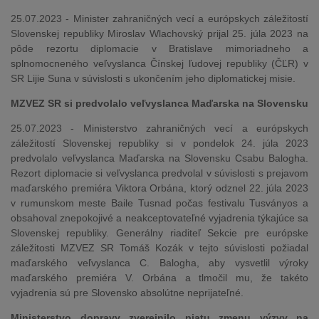
25.07.2023 - Minister zahraničných vecí a európskych záležitostí
Slovenskej republiky Miroslav Wlachovský prijal 25. júla 2023 na
pôde rezortu diplomacie v Bratislave mimoriadneho a
splnomocneného veľvyslanca Čínskej ľudovej republiky (ČĽR) v
SR Lijie Suna v súvislosti s ukončením jeho diplomatickej misie.
MZVEZ SR si predvolalo veľvyslanca Maďarska na Slovensku
25.07.2023 - Ministerstvo zahraničných vecí a európskych
záležitostí Slovenskej republiky si v pondelok 24. júla 2023
predvolalo veľvyslanca Maďarska na Slovensku Csabu Balogha.
Rezort diplomacie si veľvyslanca predvolal v súvislosti s prejavom
maďarského premiéra Viktora Orbána, ktorý odznel 22. júla 2023
v rumunskom meste Baile Tusnad počas festivalu Tusványos a
obsahoval znepokojivé a neakceptovateľné vyjadrenia týkajúce sa
Slovenskej republiky. Generálny riaditeľ Sekcie pre európske
záležitosti MZVEZ SR Tomáš Kozák v tejto súvislosti požiadal
maďarského veľvyslanca C. Balogha, aby vysvetlil výroky
maďarského premiéra V. Orbána a tlmočil mu, že takéto
vyjadrenia sú pre Slovensko absolútne neprijateľné.
Ministerstvo dopravy zverejnilo piatu zmenu výzvy na