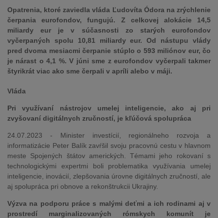
Opatrenia, ktoré zaviedla vláda Ľudovíta Ódora na zrýchlenie
čerpania eurofondov, fungujú. Z celkovej alokácie 14,5
miliardy eur je v súčasnosti zo starých eurofondov
vyčerpaných spolu 10,81 miliardy eur. Od nástupu vlády
pred dvoma mesiacmi čerpanie stúplo o 593 miliónov eur, čo
je nárast o 4,1 %. V júni sme z eurofondov vyčerpali takmer
štyrikrát viac ako sme čerpali v apríli alebo v máji.
Vláda
Pri využívaní nástrojov umelej inteligencie, ako aj pri
zvyšovaní digitálnych zručností, je kľúčová spolupráca
24.07.2023 - Minister investícií, regionálneho rozvoja a
informatizácie Peter Balík zavŕšil svoju pracovnú cestu v hlavnom
meste Spojených štátov amerických. Témami jeho rokovaní s
technologickými expertmi boli problematika využívania umelej
inteligencie, inovácií, zlepšovania úrovne digitálnych zručností, ale
aj spolupráca pri obnove a rekonštrukcii Ukrajiny.
Výzva na podporu práce s malými deťmi a ich rodinami aj v
prostredí marginalizovaných rómskych komunít je