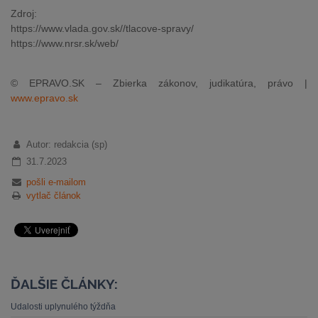
Zdroj:
https://www.vlada.gov.sk//tlacove-spravy/
https://www.nrsr.sk/web/
© EPRAVO.SK – Zbierka zákonov, judikatúra, právo |
www.epravo.sk
Autor: redakcia (sp)
31.7.2023
pošli e-mailom
vytlač článok
ĎALŠIE ČLÁNKY:
Udalosti uplynulého týždňa