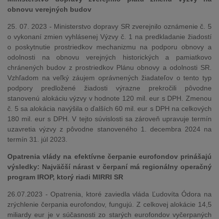
obnovu verejných budov
25. 07. 2023 - Ministerstvo dopravy SR zverejnilo oznámenie č. 5
o vykonaní zmien vyhlásenej Výzvy č. 1 na predkladanie žiadostí
o poskytnutie prostriedkov mechanizmu na podporu obnovy a
odolnosti na obnovu verejných historických a pamiatkovo
chránených budov z prostriedkov Plánu obnovy a odolnosti SR.
Vzhľadom na veľký záujem oprávnených žiadateľov o tento typ
podpory predložené žiadosti výrazne prekročili pôvodne
stanovenú alokáciu výzvy v hodnote 120 mil. eur s DPH. Zmenou
č. 5 sa alokácia navýšila o ďalších 60 mil. eur s DPH na celkových
180 mil. eur s DPH. V tejto súvislosti sa zároveň upravuje termín
uzavretia výzvy z pôvodne stanoveného 1. decembra 2024 na
termín 31. júl 2023.
Opatrenia vlády na efektívne čerpanie eurofondov prinášajú
výsledky: Najväčší nárast v čerpaní má regionálny operačný
program IROP, ktorý riadi MIRRI SR
26.07.2023 - Opatrenia, ktoré zaviedla vláda Ľudovíta Ódora na
zrýchlenie čerpania eurofondov, fungujú. Z celkovej alokácie 14,5
miliardy eur je v súčasnosti zo starých eurofondov vyčerpaných