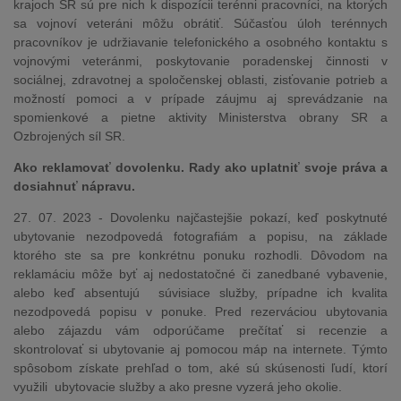
krajoch SR sú pre nich k dispozícii terénni pracovníci, na ktorých
sa vojnoví veteráni môžu obrátiť. Súčasťou úloh terénnych
pracovníkov je udržiavanie telefonického a osobného kontaktu s
vojnovými veteránmi, poskytovanie poradenskej činnosti v
sociálnej, zdravotnej a spoločenskej oblasti, zisťovanie potrieb a
možností pomoci a v prípade záujmu aj sprevádzanie na
spomienkové a pietne aktivity Ministerstva obrany SR a
Ozbrojených síl SR.
Ako reklamovať dovolenku. Rady ako uplatniť svoje práva a
dosiahnuť nápravu.
27. 07. 2023 - Dovolenku najčastejšie pokazí, keď poskytnuté
ubytovanie nezodpovedá fotografiám a popisu, na základe
ktorého ste sa pre konkrétnu ponuku rozhodli. Dôvodom na
reklamáciu môže byť aj nedostatočné či zanedbané vybavenie,
alebo keď absentujú súvisiace služby, prípadne ich kvalita
nezodpovedá popisu v ponuke. Pred rezerváciou ubytovania
alebo zájazdu vám odporúčame prečítať si recenzie a
skontrolovať si ubytovanie aj pomocou máp na internete. Týmto
spôsobom získate prehľad o tom, aké sú skúsenosti ľudí, ktorí
využili ubytovacie služby a ako presne vyzerá jeho okolie.