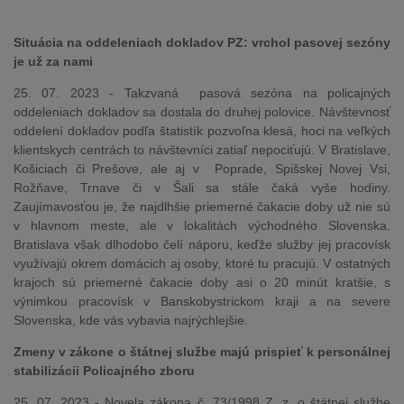
Situácia na oddeleniach dokladov PZ: vrchol pasovej sezóny
je už za nami
25. 07. 2023 - Takzvaná pasová sezóna na policajných
oddeleniach dokladov sa dostala do druhej polovice. Návštevnosť
oddelení dokladov podľa štatistík pozvoľna klesá, hoci na veľkých
klientskych centrách to návštevníci zatiaľ nepociťujú. V Bratislave,
Košiciach či Prešove, ale aj v Poprade, Spišskej Novej Vsi,
Rožňave, Trnave či v Šali sa stále čaká vyše hodiny.
Zaujímavosťou je, že najdlhšie priemerné čakacie doby už nie sú
v hlavnom meste, ale v lokalitách východného Slovenska.
Bratislava však dlhodobo čelí náporu, keďže služby jej pracovísk
využívajú okrem domácich aj osoby, ktoré tu pracujú. V ostatných
krajoch sú priemerné čakacie doby asi o 20 minút kratšie, s
výnimkou pracovísk v Banskobystrickom kraji a na severe
Slovenska, kde vás vybavia najrýchlejšie.
Zmeny v zákone o štátnej službe majú prispieť k personálnej
stabilizácii Policajného zboru
25. 07. 2023 - Novela zákona č. 73/1998 Z. z. o štátnej službe