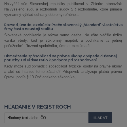
Najvyšší súd Slovenskej republiky publikoval v Zbierke stanovísk
Najvyššieho súdu a rozhodnutí súdov SR rozhodnutie, ktoré prináša
významný výklad ochrany dobromyseľného...
Rozvod, úmrtie, exekúcia: Prečo slovenský „štandard“ vlastníctva
firmy často neustojí realitu
Slovenské podnikanie je výzva samo osebe. No ešte väčšie riziko
vzniká vtedy, keď je súkromný majetok a podnikanie „v jednej
peňaženke“. Rozvod spoločníka, úmrtie, exekúcia či...
Obmedzenie spôsobilosti na právne úkony v prípade duševnej
poruchy: Od ultima ratio k podpore pri rozhodovaní
Kedy môže súd obmedziť spôsobilosť fyzickej osoby na právne úkony
a aké sú hranice tohto zásahu? Príspevok analyzuje platnú právnu
úpravu podľa § 10 Občianskeho zákonníka,...
HĽADANIE V REGISTROCH