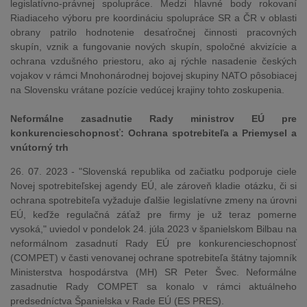
legislatívno-právnej spolupráce. Medzi hlavné body rokovaní
Riadiaceho výboru pre koordináciu spolupráce SR a ČR v oblasti
obrany patrilo hodnotenie desaťročnej činnosti pracovných
skupín, vznik a fungovanie nových skupín, spoločné akvizície a
ochrana vzdušného priestoru, ako aj rýchle nasadenie českých
vojakov v rámci Mnohonárodnej bojovej skupiny NATO pôsobiacej
na Slovensku vrátane pozície vedúcej krajiny tohto zoskupenia.
Neformálne zasadnutie Rady ministrov EÚ pre
konkurencieschopnosť: Ochrana spotrebiteľa a Priemysel a
vnútorný trh
26. 07. 2023 - "Slovenská republika od začiatku podporuje ciele
Novej spotrebiteľskej agendy EÚ, ale zároveň kladie otázku, či si
ochrana spotrebiteľa vyžaduje ďalšie legislatívne zmeny na úrovni
EÚ, keďže regulačná záťaž pre firmy je už teraz pomerne
vysoká," uviedol v pondelok 24. júla 2023 v španielskom Bilbau na
neformálnom zasadnutí Rady EÚ pre konkurencieschopnosť
(COMPET) v časti venovanej ochrane spotrebiteľa štátny tajomník
Ministerstva hospodárstva (MH) SR Peter Švec. Neformálne
zasadnutie Rady COMPET sa konalo v rámci aktuálneho
predsedníctva Španielska v Rade EÚ (ES PRES).