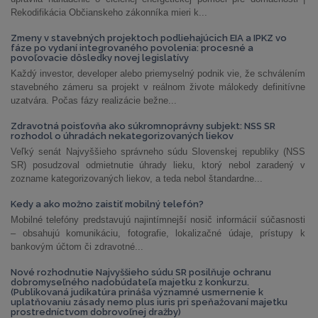
Rekodifikácia Občianskeho zákonníka mieri k...
Zmeny v stavebných projektoch podliehajúcich EIA a IPKZ vo
fáze po vydaní integrovaného povolenia: procesné a
povoľovacie dôsledky novej legislatívy
Každý investor, developer alebo priemyselný podnik vie, že schválením
stavebného zámeru sa projekt v reálnom živote málokedy definitívne
uzatvára. Počas fázy realizácie bežne...
Zdravotná poisťovňa ako súkromnoprávny subjekt: NSS SR
rozhodol o úhradách nekategorizovaných liekov
Veľký senát Najvyššieho správneho súdu Slovenskej republiky (NSS
SR) posudzoval odmietnutie úhrady lieku, ktorý nebol zaradený v
zozname kategorizovaných liekov, a teda nebol štandardne...
Kedy a ako možno zaistiť mobilný telefón?
Mobilné telefóny predstavujú najintímnejší nosič informácií súčasnosti
– obsahujú komunikáciu, fotografie, lokalizačné údaje, prístupy k
bankovým účtom či zdravotné...
Nové rozhodnutie Najvyššieho súdu SR posilňuje ochranu
dobromyseľného nadobúdateľa majetku z konkurzu.
(Publikovaná judikatúra prináša významné usmernenie k
uplatňovaniu zásady nemo plus iuris pri speňažovaní majetku
prostredníctvom dobrovoľnej dražby)