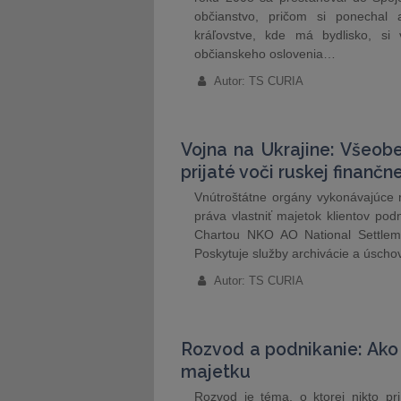
občianstvo, pričom si ponechal
kráľovstve, kde má bydlisko, s
občianskeho oslovenia…
Autor: TS CURIA
Vojna na Ukrajine: Všeobe
prijaté voči ruskej finanč
Vnútroštátne orgány vykonávajúce r
práva vlastniť majetok klientov podn
Chartou NKO AO National Settlem
Poskytuje služby archivácie a úscho
Autor: TS CURIA
Rozvod a podnikanie: Ako 
majetku
Rozvod je téma, o ktorej nikto pr