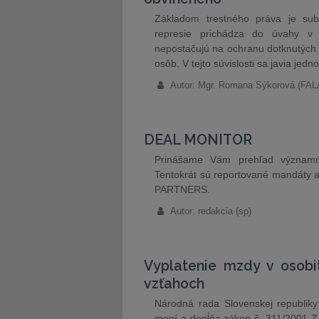
Základom trestného práva je subsid
represie prichádza do úvahy v 
nepostačujú na ochranu dotknutých 
osôb. V tejto súvislosti sa javia jed
Autor: Mgr. Romana Sýkorová (F
DEAL MONITOR
Prinášame Vám prehľad významný
Tentokrát sú reportované mandáty a
PARTNERS.
Autor: redakcia (sp)
Vyplatenie mzdy v osobi
vzťahoch
Národná rada Slovenskej republiky
mení a dopĺňa zákon č. 311/2001 Z.