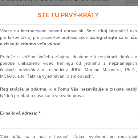
sizmu, xenofóbie, antisemitizmu a ostatným prejavom
aných poštou je rozhodujúci údaj na poštovej…
STE TU PRVÝ-KRÁT?
SR
5.2.2025
Text
Vitajte na internetovom serveri epravo.sk. Sme zdroj informácií ako
pre laikov tak aj pre právnikov profesionálov.
Zaregistrujte sa u nás
a získajte zdarma veľa výhod.
rný prístup k riadeniu firmy
žateľného podnikania by mal byť dôležitou súčasťou aj
Pretože si vážíme Vašeho záujmu, dostanete k registracií darček v
a to bez zbytočných nákladov?
podobe unikátneho video tréningu od jedného z nejznámějších
českých advokátov a rozhodcov JUDr. Martina Maisnera, Ph.D.,
ND PARTNERS)
4.2.2025
MCIArb, a to "Taktika vyjednávání o smlouvách".
Registrácia je zdarma, k ničomu Vás nezaväzuje
a získáte každý
ňa
týždeň prehľad o novinkách vo svete práva.
NAJ
aščáka týkajúce sa odposluchov | Vláda schválila súbor
PLz. Ú
ohody s LOZ | Monitorovacia skupina pre právny štát sa
na pr
E-mailová adresa:
*
obril kandidátku na sudkyňu Ústavného súdu | Žiadosti o
stavb
ožiť do februára | Najvyšší súd nepriznal…
Ústav
prime
3.2.2025
verejn
Vaše dáta sú u nás v bezpečí. Údaje vyplnené pri registrácií