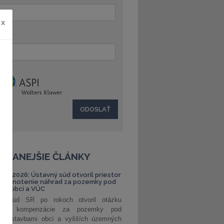
x
:
ČÍTANEJŠIE ČLÁNKY
S 1/2026: Ústavný súd otvoril priestor
ehodnotenie náhrad za pozemky pod
ami obcí a VÚC
ný súd SR po rokoch otvoril otázku
ranej kompenzácie za pozemky pod
ými stavbami obcí a vyšších územných