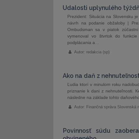
Udalosti uplynulého týžd
Prezident: Situácia na Slovensku j
návrh na podanie obžaloby | Pre
Ombudsman sa v piatok zúčastní p
vymenoval vo štvrtok do funkci
podplácania a…
Autor: redakcia (sp)
Ako na daň z nehnuteľnost
Ľudia ktorí v minulom roku nadobu
priznanie k dani z nehnuteľnosti.
následne na základe tohto daňového
Autor: Finančná správa Slovenská r
Povinnosť súdu zaober
obvineného