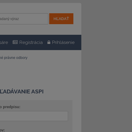
sáre
Registrácia
Prihlásenie
tné právne odbory
ĽADÁVANIE ASPI
o predpisu:
ov: