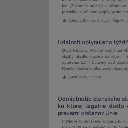
len „Zákonník práce“) s účinnosťo
pravidiel, ktoré stanovujú povinno
Autor: JUDr. Ján Urbánek, Mgr. Ann
Udalosti uplynulého týžd
Úrad katastra: Právny vzťah ani v
služby uložila viaceré sankcie | T
opatrenia EÚ | Ústavný súd posúdi
Riaditeľ Justičnej akadémie môže by
Autor: redakcia (sp)
Odmietnutie členského št
ku ktorej legálne došlo 
právami občanov Únie
Pohlavie rumunského občana bolo 
roku 2008 sa presťahoval do Spoje