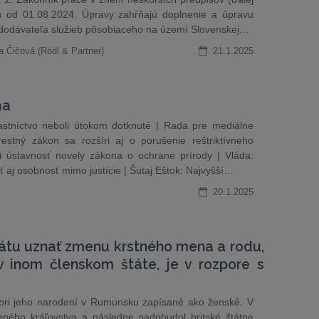
u od 01.08.2024. Úpravy zahŕňajú doplnenie a úpravu
sť dodávateľa služieb pôsobiaceho na území Slovenskej…
a Čičová (Rödl & Partner)
21.1.2025
ňa
lastníctvo neboli útokom dotknuté | Rada pre mediálne
restný zákon sa rozšíri aj o porušenie reštriktívneho
 ústavnosť novely zákona o ochrane prírody | Vláda:
ť aj osobnosť mimo justície | Šutaj Eštok: Najvyšší…
20.1.2025
átu uznať zmenu krstného mena a rodu,
v inom členskom štáte, je v rozpore s
pri jeho narodení v Rumunsku zapísané ako ženské. V
ného kráľovstva a následne nadobudol britské štátne