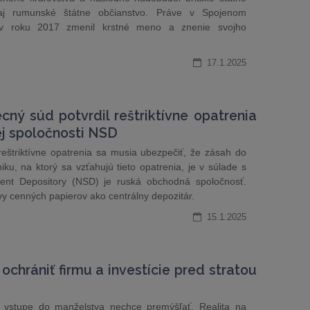
 aj rumunské štátne občianstvo. Práve v Spojenom
i v roku 2017 zmenil krstné meno a znenie svojho
17.1.2025
cný súd potvrdil reštriktívne opatrenia
nej spoločnosti NSD
eštriktívne opatrenia sa musia ubezpečiť, že zásah do
iku, na ktorý sa vzťahujú tieto opatrenia, je v súlade s
ent Depository (NSD) je ruská obchodná spoločnosť.
vy cenných papierov ako centrálny depozitár.
15.1.2025
ochrániť firmu a investície pred stratou
i vstupe do manželstva nechce premýšľať. Realita na