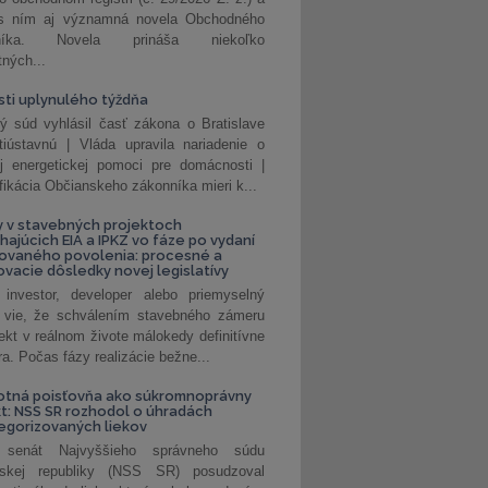
 s ním aj významná novela Obchodného
nníka. Novela prináša niekoľko
tných...
ti uplynulého týždňa
ý súd vyhlásil časť zákona o Bratislave
tiústavnú | Vláda upravila nariadenie o
ej energetickej pomoci pre domácnosti |
fikácia Občianskeho zákonníka mieri k...
 v stavebných projektoch
hajúcich EIA a IPKZ vo fáze po vydaní
rovaného povolenia: procesné a
vacie dôsledky novej legislatívy
investor, developer alebo priemyselný
 vie, že schválením stavebného zámeru
jekt v reálnom živote málokedy definitívne
a. Počas fázy realizácie bežne...
otná poisťovňa ako súkromnoprávny
t: NSS SR rozhodol o úhradách
egorizovaných liekov
 senát Najvyššieho správneho súdu
nskej republiky (NSS SR) posudzoval