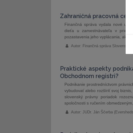
Zahraničná pracovná cest
Finančná správa vydala nové usm
dieťa u zamestnávateľa v prieb
pozastavenia jeho vyplácania, ak abs
Autor: Finančná správa Slovenská r
Praktické aspekty podnik
Obchodnom registri?
Podnikanie prostredníctvom právnic
vybudovať alebo rozšíriť svoj biznis,
slovenský právny poriadok rozozn
spoločnosti s ručením obmedzeným, 
Autor: JUDr. Ján Ščerba (Eversheds