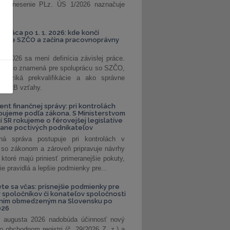
. Uznesenie PLz. ÚS 1/2026 naznačuje
od...
á práca po 1. 1. 2026: kde končí
kanie SZČO a začína pracovnoprávny
1. 2026 sa mení definícia závislej práce.
e, čo to znamená pre spoluprácu so SZČO,
 riziká prekvalifikácie a ako správne
iť B2B vzťahy.
ent finančnej správy: pri kontrolách
pujeme podľa zákona. S Ministerstvom
ií SR rokujeme o férovejšej legislatíve
rane poctivých podnikateľov
ná správa postupuje pri kontrolách v
 so zákonom a zároveň pripravuje návrhy
 ktoré majú priniesť primeranejšie pokuty,
ie pravidlá a lepšie podmienky pre...
vte sa včas: prísnejšie podmienky pre
spoločníkov či konateľov spoločnosti
ením obmedzeným na Slovensku po
026
 augusta 2026 nadobúda účinnosť nový
o obchodnom registri (č. 29/2026 Z. z.) a