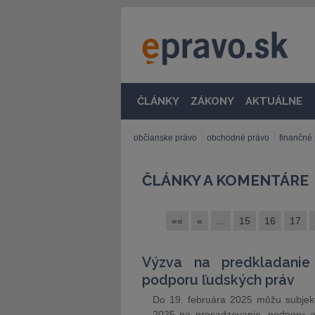
ČLÁNKY
ZÁKONY
AKTUÁLNE
občianske právo
obchodné právo
finančné
ČLÁNKY A KOMENTÁRE
««
«
...
15
16
17
Výzva na predkladanie
podporu ľudských práv
Do 19. februára 2025 môžu subjekty
2025 na presadzovanie, podporu a