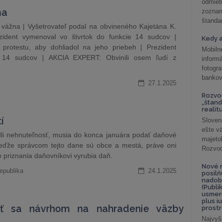
odmiet
ňa
zoznam
štandar
e vážna | Vyšetrovateľ podal na obvineného Kajetána K.
zident vymenoval vo štvrtok do funkcie 14 sudcov |
Kedy a
rotestu, aby dohliadol na jeho priebeh | Prezident
Mobiln
e 14 sudcov | AKCIA EXPERT: Obvinili osem ľudí z
inform
fotog
bankov
27.1.2025
Rozvod
„štand
realit
í
Sloven
ešte v
dli nehnuteľnosť, musia do konca januára podať daňové
majeto
 Keďže správcom tejto dane sú obce a mestá, práve oni
Rozvod 
 priznania daňovníkovi vyrubia daň.
Nové r
epublika
24.1.2025
posil
nadob
(Publi
usmer
plus i
ať sa návrhom na nahradenie väzby
prostr
Najvyš