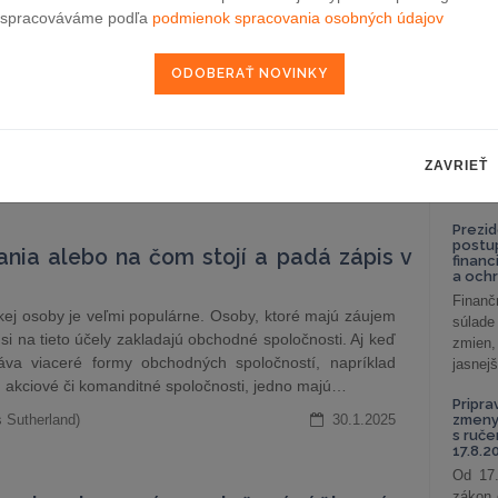
celkov
spracováváme podľa
podmienok spracovania osobných údajov
odklon 
a vás o daňový bonus nepripraví
Závisl
podni
ernenie k uplatneniu daňového bonusu na vyživované
vzťah
ehu roka 2025. Zamestnanci sa tak nemusia obávať
Od 1. 
olvovali pracovnú cestu v zahraničí.
Zistit
ZAVRIEŤ
aké sú
epublika
31.1.2025
nastav
Prezid
postu
ania alebo na čom stojí a padá zápis v
financ
a och
Finanč
kej osoby je veľmi populárne. Osoby, ktoré majú záujem
súlade
 si na tieto účely zakladajú obchodné spoločnosti. Aj keď
zmien,
áva viaceré formy obchodných spoločností, napríklad
jasnejš
akciové či komanditné spoločnosti, jedno majú…
Pripra
 Sutherland)
30.1.2025
zmeny 
s ruč
17.8.2
Od 17.
zákon 