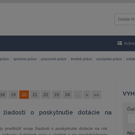
Adre
 právo
správne právo
pracovné právo
trestné právo
európske právo
osta
VYH
18
19
20
21
22
23
24
...
»
»»
Čísl
 žiadostí o poskytnutie dotácie na
 predložiť svoje žiadosti o poskytnutie dotácie na rok
Náz
 ochranu ľudských práv a slobôd a na predchádzanie