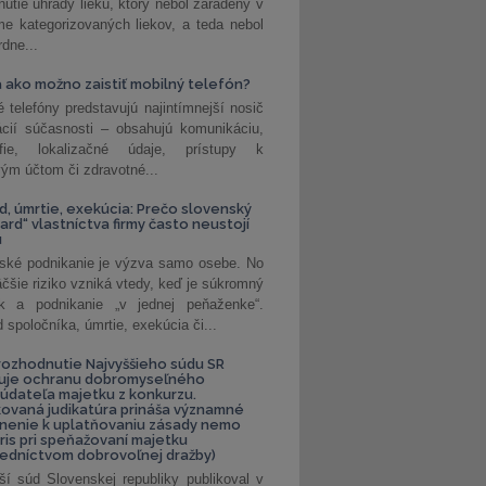
nutie úhrady lieku, ktorý nebol zaradený v
e kategorizovaných liekov, a teda nebol
dne...
 ako možno zaistiť mobilný telefón?
é telefóny predstavujú najintímnejší nosič
ácií súčasnosti – obsahujú komunikáciu,
rafie, lokalizačné údaje, prístupy k
ým účtom či zdravotné...
, úmrtie, exekúcia: Prečo slovenský
ard“ vlastníctva firmy často neustojí
u
ské podnikanie je výzva samo osebe. No
äčšie riziko vzniká vtedy, keď je súkromný
k a podnikanie „v jednej peňaženke“.
spoločníka, úmrtie, exekúcia či...
ozhodnutie Najvyššieho súdu SR
ňuje ochranu dobromyseľného
údateľa majetku z konkurzu.
kovaná judikatúra prináša významné
nenie k uplatňovaniu zásady nemo
uris pri speňažovaní majetku
edníctvom dobrovoľnej dražby)
ší súd Slovenskej republiky publikoval v