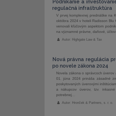
Podnikanie a investovani
regulačná infraštruktúra
V prvej komplexnej prednáške na Ko
októbra 2024 v hoteli Radisson Bl
venovali kľúčovým aspektom podnik
na významné právne, daňové, účtovné
Autor: Highgate Law & Tax
Nová právna regulácia p
po novele zákona 2024
Novela zákona o správcoch úverov a
01. júna 2024 prináša zásadné z
poskytovaných úverovými inštitúci
a nákupcov úverov, tzv. inkasné
potrebnej…
Autor: Hronček & Partners, s. r. o.