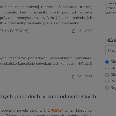
Zbier
iarita trestnoprávnej represie. Subsidiarita trestnej
rozhod
momente, keď prostriedky iných právnych odvetví
význam
práv a chránených záujmov fyzických alebo právnických
notlivé prostriedky trestného práva ako prostriedky…
ALATH & PARTNERS)
23.1.2025
HĽA
ch mandátov popredných advokátskych kancelárií.
Obc
dvokátske kancelárie /advokátskych kancelárií HAVEL &
Obc
Obc
22.1.2025
Reg
Reg
tných prípadoch v subdodávateľských
 schválila novelu zákona č.
178/2024
Z. z., ktorou sa
 z. Zákonník práce v znení neskorších predpisov (ďalej