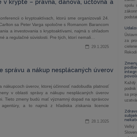
e v krypte – právna, daňová, účtovná a
spolu
záko
podsta
nferencii o kryptoaktívach, ktorú sme organizovali 24.
u Carlton sa Peter Varga spoločne s Romanom Barancom
Udalos
ania a investovania s kryptoaktívami, najmä s ohľadom
Ústavn
 a regulačné súvislosti. Pre tých, ktorí nemali…
za pro
cielen
29.1.2025
Rekodi
Zmeny
podlie
re správu a nákup nesplácaných úverov
integ
povoľo
Každý 
 nákupcoch úverov, ktorej účinnosť nadobudla platnosť
podnik
meny v oblasti správy a nákupu nesplácaných úverov
sa pro
ami. Tieto zmeny budú mať významný dopad na správcov
uzatvár
 agentúry, a to najmä z hľadiska získania licencie
Zdrav
subjek
nekat
28.1.2025
Veľký
Slove