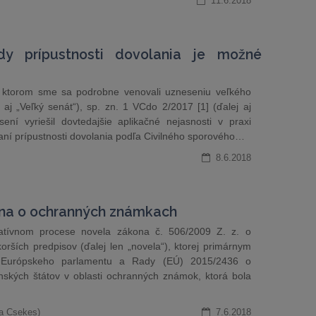
11.6.2018
y prípustnosti dovolania je možné
 v ktorom sme sa podrobne venovali uzneseniu veľkého
aj „Veľký senát“), sp. zn. 1 VCdo 2/2017 [1] (ďalej aj
ení vyriešil dovtedajšie aplikačné nejasnosti v praxi
ní prípustnosti dovolania podľa Civilného sporového…
8.6.2018
ona o ochranných známkach
atívnom procese novela zákona č. 506/2009 Z. z. o
ších predpisov (ďalej len „novela“), ktorej primárnym
e Európskeho parlamentu a Rady (EÚ) 2015/2436 o
nských štátov v oblasti ochranných známok, ktorá bola
a Csekes)
7.6.2018