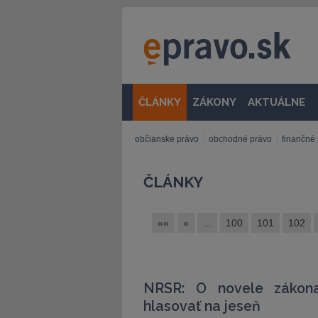
ČLÁNKY
ZÁKONY
AKTUÁLNE
občianske právo
obchodné právo
finančné
ČLÁNKY
««
«
...
100
101
102
NRSR: O novele zákona
hlasovať na jeseň