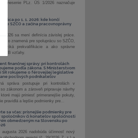
. Uznesenie PLz. ÚS 1/2026 naznačuje
od...
á práca po 1. 1. 2026: kde končí
kanie SZČO a začína pracovnoprávny
1. 2026 sa mení definícia závislej práce.
e, čo to znamená pre spoluprácu so SZČO,
 riziká prekvalifikácie a ako správne
iť B2B vzťahy.
ent finančnej správy: pri kontrolách
pujeme podľa zákona. S Ministerstvom
ií SR rokujeme o férovejšej legislatíve
rane poctivých podnikateľov
ná správa postupuje pri kontrolách v
 so zákonom a zároveň pripravuje návrhy
 ktoré majú priniesť primeranejšie pokuty,
ie pravidlá a lepšie podmienky pre...
vte sa včas: prísnejšie podmienky pre
spoločníkov či konateľov spoločnosti
ením obmedzeným na Slovensku po
026
 augusta 2026 nadobúda účinnosť nový
o obchodnom registri (č. 29/2026 Z. z.) a