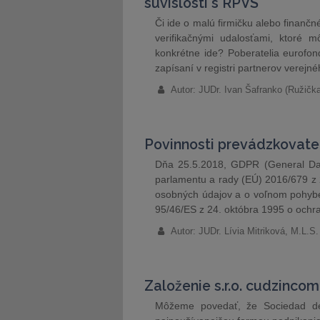
súvislosti s RPVS
Či ide o malú firmičku alebo finanč
verifikačnými udalosťami, ktoré 
konkrétne ide? Poberatelia eurofo
zapísaní v registri partnerov verej
Autor: JUDr. Ivan Šafranko (Ružičk
Povinnosti prevádzkovate
Dňa 25.5.2018, GDPR (General Data
parlamentu a rady (EÚ) 2016/679 z 2
osobných údajov a o voľnom pohybe 
95/46/ES z 24. októbra 1995 o ochr
Autor: JUDr. Lívia Mitriková, M.L
Založenie s.r.o. cudzincom
Môžeme povedať, že Sociedad de 