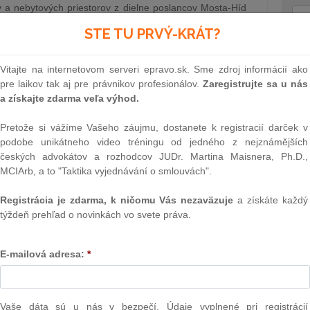
v a nebytových priestorov z dielne poslancov Mosta-Híd
de hlasovať Národná rada (NR) SR až na nasledujúcej
STE TU PRVÝ-KRÁT?
 septembri tohto roku. Zhodli sa na tom v pondelok
Text
Vitajte na internetovom serveri epravo.sk. Sme zdroj informácií ako
27.6.2018
pre laikov tak aj pre právnikov profesionálov.
Zaregistrujte sa u nás
a získajte zdarma veľa výhod.
Pretože si vážíme Vašeho záujmu, dostanete k registracií darček v
podobe unikátneho video tréningu od jedného z nejznámějších
ých operácií, ktoré sa denne uzatvárajú na Slovenskom
českých advokátov a rozhodcov JUDr. Martina Maisnera, Ph.D.,
 v súčasnosti na Slovensku nemáme komplexnú právnu
MCIArb, a to "Taktika vyjednávání o smlouvách".
novaného zmluvného typu, čo v praxi môže spôsobovať
e s ochranou spotrebiteľa alebo s daňovým hľadiskom…
Registrácia je zdarma, k ničomu Vás nezaväzuje
a získáte každý
Pružinský, Hegedüš & Partners)
26.6.2018
týždeň prehľad o novinkách vo svete práva.
NAJ
PLz. Ú
na pr
E-mailová adresa:
*
ňa
stavb
Ústav
Slovenská akreditačná agentúra pre vysoké školstvo. S
prime
pečovaní kvality vysokoškolského vzdelávania z dielne
verejn
Vaše dáta sú u nás v bezpečí. Údaje vyplnené pri registrácií