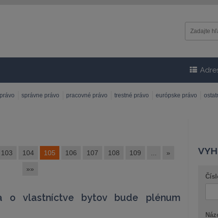
Adre
 právo
správne právo
pracovné právo
trestné právo
európske právo
osta
VYH
103
104
105
106
107
108
109
...
»
»»
Čísl
 o vlastníctve bytov bude plénum
Náz