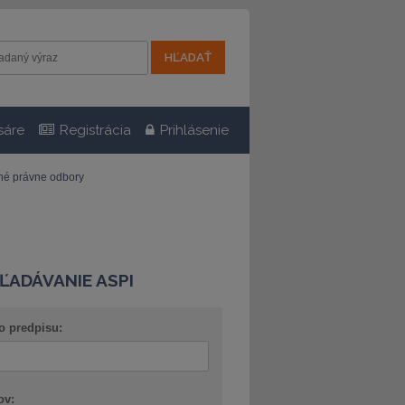
sáre
Registrácia
Prihlásenie
tné právne odbory
ĽADÁVANIE ASPI
o predpisu:
ov: