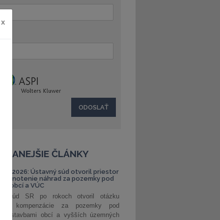
x
:
ČÍTANEJŠIE ČLÁNKY
S 1/2026: Ústavný súd otvoril priestor
ehodnotenie náhrad za pozemky pod
ami obcí a VÚC
ný súd SR po rokoch otvoril otázku
ranej kompenzácie za pozemky pod
ými stavbami obcí a vyšších územných