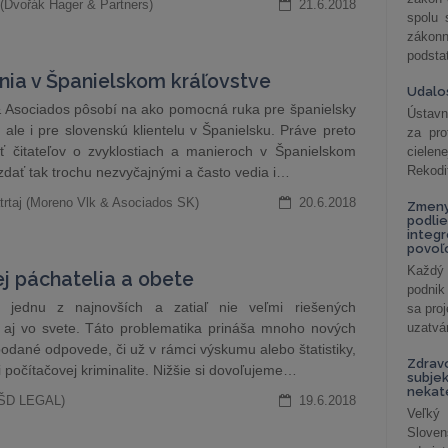
 (Dvořák Hager & Partners)
21.6.2018
spolu
záko
podsta
ia v Španielskom kráľovstve
Udalos
& Asociados pôsobí na ako pomocná ruka pre španielsky
Ústavn
ale i pre slovenskú klientelu v Španielsku. Práve preto
za pro
 čitateľov o zvyklostiach a manieroch v Španielskom
cielen
Rekodi
zdať tak trochu nezvyčajnými a často vedia i…
atrtaj (Moreno Vlk & Asociados SK)
20.6.2018
Zmeny
podlie
integ
povoľo
Každý 
ej páchatelia a obete
podnik
je jednu z najnovších a zatiaľ nie veľmi riešených
sa pro
k aj vo svete. Táto problematika prináša mnoho nových
uzatvár
 podané odpovede, či už v rámci výskumu alebo štatistiky,
Zdrav
i počítačovej kriminalite. Nižšie si dovoľujeme…
subjek
nekat
(KŠD LEGAL)
19.6.2018
Veľký
Slove