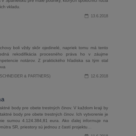
v Španielsku pre malé podniky, ktorých spoločníci ručia
ich vkladu.
13.6.2018
chovy boli vždy skôr ojedinelé, napriek tomu má tento
osledná rekodifikácia procesného práva ho v záujme
petencie notárov. Z praktického hľadiska sa tým stal
ova
(NITSCHNEIDER & PARTNERS)
12.6.2018
ňa
ktné body pre obete trestných činov. V každom kraji by
aktné body pre obete trestných činov. Ich vytvorenie je
nie sumou 4.124.384,81 eura. Ako ďalej informuje na
vnútra SR, priestory sú jednou z častí projektu…