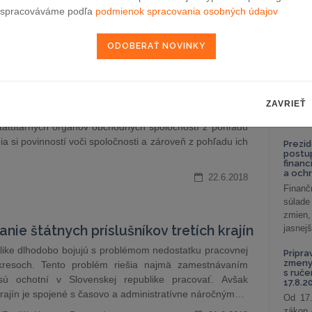
 87 hlasmi schválili poslanci NR SR.
celkov
spracováváme podľa
podmienok spracovania osobných údajov
odklon 
25.6.2018
Závisl
podni
vzťah
ovného práva v zmluve o výkone funkcie
Od 1. 
odnej spoločnosti
Zistit
ZAVRIEŤ
aké sú
tručná sumarizácia aktuálneho stavu a zamyslenie sa
nastav
tatutárnych orgánov obchodných spoločností z pohľadu
a si povinností voči spoločnosti a zároveň z pohľadu ich
Prezid
postu
financ
a och
22.6.2018
Finanč
súlade
zmien,
e štátnych príslušníkov tretích krajín
jasnejš
like dlhodobo bojujú s problémom nedostatku pracovnej
Pripra
zmeny 
okresoch. Tento problém riešia najmä zamestnávaním
s ruč
í sú ochotní v Slovenskej republike pracovať. Avšak
17.8.2
krajín je spojené s časovo a administratívne náročným…
Od 17.
zákon 