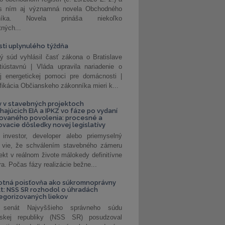
 s ním aj významná novela Obchodného
nníka. Novela prináša niekoľko
tných...
ti uplynulého týždňa
ý súd vyhlásil časť zákona o Bratislave
tiústavnú | Vláda upravila nariadenie o
ej energetickej pomoci pre domácnosti |
fikácia Občianskeho zákonníka mieri k...
 v stavebných projektoch
hajúcich EIA a IPKZ vo fáze po vydaní
rovaného povolenia: procesné a
vacie dôsledky novej legislatívy
investor, developer alebo priemyselný
 vie, že schválením stavebného zámeru
jekt v reálnom živote málokedy definitívne
a. Počas fázy realizácie bežne...
otná poisťovňa ako súkromnoprávny
t: NSS SR rozhodol o úhradách
egorizovaných liekov
 senát Najvyššieho správneho súdu
nskej republiky (NSS SR) posudzoval