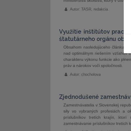
ministerstva školstva, ktorý v utorok
Autor: TASR, redakcia
Využitie inštitútov prac
štatutárneho orgánu obch
Obsahom nasledujúceho článku je s
nad optimálnym riešením vzťahov š
charakteru výkonu funkcie ako plneni
práv a nárokov voči spoločnosti.
Autor: chocholova
Zjednodušené zamestnávani
Zamestnávatelia v Slovenskej repub
sily vo vybraných profesiách a 
príslušníkov tretích krajín, ktor
zamestnávanie príslušníkov tretích 