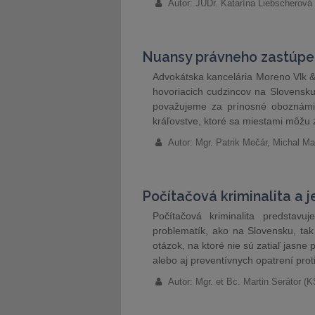
Autor: JUDr. Katarína Liebscherová
Nuansy právneho zastúpen
Advokátska kancelária Moreno Vlk 
hovoriacich cudzincov na Slovensku 
považujeme za prínosné oboznámiť
kráľovstve, ktoré sa miestami môžu 
Autor: Mgr. Patrik Mečár, Michal M
Počítačová kriminalita a j
Počítačová kriminalita predstavu
problematík, ako na Slovensku, ta
otázok, na ktoré nie sú zatiaľ jasne
alebo aj preventívnych opatrení prot
Autor: Mgr. et Bc. Martin Serátor 