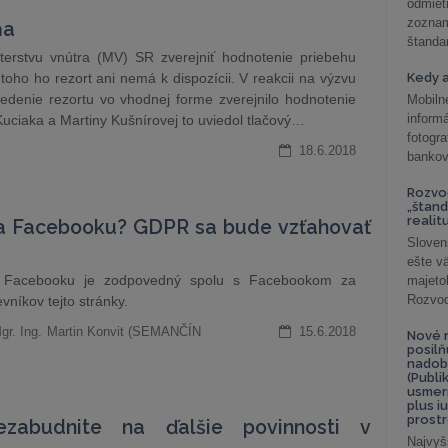
odmiet
zoznam
ňa
štandar
erstvu vnútra (MV) SR zverejniť hodnotenie priebehu
toho ho rezort ani nemá k dispozícii. V reakcii na výzvu
Kedy a
edenie rezortu vo vhodnej forme zverejnilo hodnotenie
Mobiln
inform
uciaka a Martiny Kušnírovej to uviedol tlačový…
fotog
18.6.2018
bankov
Rozvod
„štand
realit
a Facebooku? GDPR sa bude vzťahovať
Sloven
ešte v
na Facebooku je zodpovedný spolu s Facebookom za
majeto
Rozvod 
níkov tejto stránky.
gr. Ing. Martin Konvit (SEMANČÍN
15.6.2018
Nové r
posil
nadob
(Publi
usmer
plus i
prostr
zabudnite na ďalšie povinnosti v
Najvyš