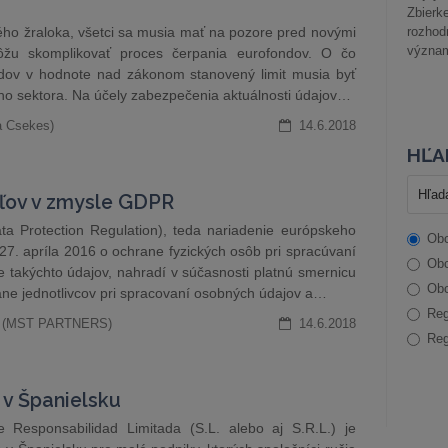
Zbier
ného žraloka, všetci sa musia mať na pozore pred novými
rozhod
význam
môžu skomplikovať proces čerpania eurofondov. O čo
ndov v hodnote nad zákonom stanovený limit musia byť
ného sektora. Na účely zabezpečenia aktuálnosti údajov…
a Csekes)
14.6.2018
HĽA
ľov v zmysle GDPR
 Protection Regulation), teda nariadenie európskeho
Obc
7. apríla 2016 o ochrane fyzických osôb pri spracúvaní
Obc
takýchto údajov, nahradí v súčasnosti platnú smernicu
Obc
ane jednotlivcov pri spracovaní osobných údajov a…
Reg
.S. (MST PARTNERS)
14.6.2018
Reg
 v Španielsku
Responsabilidad Limitada (S.L. alebo aj S.R.L.) je