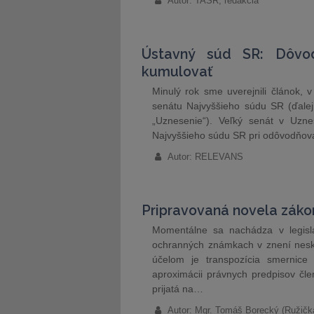
Autor: TASR, redakcia
Ústavný súd SR: Dôvod
kumulovať
Minulý rok sme uverejnili článok,
senátu Najvyššieho súdu SR (ďalej 
„Uznesenie“). Veľký senát v Uznes
Najvyššieho súdu SR pri odôvodňova
Autor: RELEVANS
Pripravovaná novela zák
Momentálne sa nachádza v legisl
ochranných známkach v znení neskor
účelom je transpozícia smernic
aproximácii právnych predpisov čle
prijatá na…
Autor: Mgr. Tomáš Borecký (Ružičk