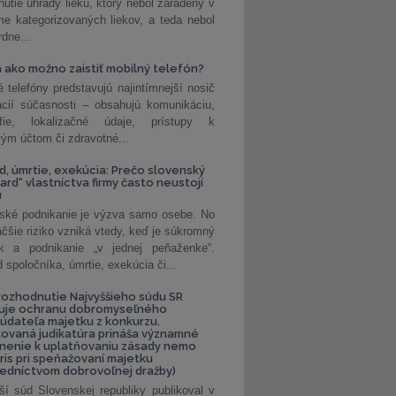
nutie úhrady lieku, ktorý nebol zaradený v
e kategorizovaných liekov, a teda nebol
dne...
 ako možno zaistiť mobilný telefón?
é telefóny predstavujú najintímnejší nosič
ácií súčasnosti – obsahujú komunikáciu,
rafie, lokalizačné údaje, prístupy k
ým účtom či zdravotné...
, úmrtie, exekúcia: Prečo slovenský
ard“ vlastníctva firmy často neustojí
u
ské podnikanie je výzva samo osebe. No
äčšie riziko vzniká vtedy, keď je súkromný
k a podnikanie „v jednej peňaženke“.
spoločníka, úmrtie, exekúcia či...
ozhodnutie Najvyššieho súdu SR
ňuje ochranu dobromyseľného
údateľa majetku z konkurzu.
kovaná judikatúra prináša významné
nenie k uplatňovaniu zásady nemo
uris pri speňažovaní majetku
edníctvom dobrovoľnej dražby)
ší súd Slovenskej republiky publikoval v