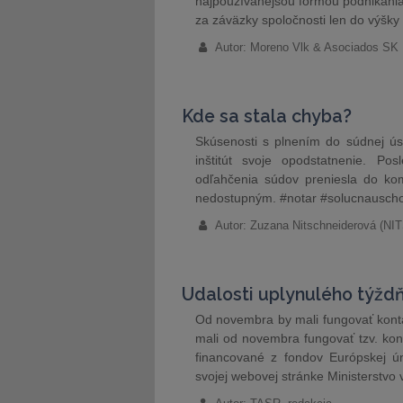
najpoužívanejšou formou podnikania 
za záväzky spoločnosti len do výšky 
Autor: Moreno Vlk & Asociados SK
Kde sa stala chyba?
Skúsenosti s plnením do súdnej ús
inštitút svoje opodstatnenie. P
odľahčenia súdov preniesla do kom
nedostupným. #notar #solucnausch
Autor: Zuzana Nitschneiderová 
Udalosti uplynulého týžd
Od novembra by mali fungovať konta
mali od novembra fungovať tzv. kont
financované z fondov Európskej ú
svojej webovej stránke Ministerstvo 