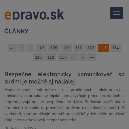
Menu
ČLÁNKY
««
«
...
108
109
110
111
112
113
114
115
116
117
...
»
»»
Bezpečne elektronicky komunikovať so
súdmi je možné aj naďalej
Medializované informácie o problémoch elektronických
občianskych preukazov nijako neovplyvňujú prácu na súdoch a
nepredstavujú pre ne bezpečnostné riziko. Sudcovia, vyšší súdni
úradníci a rovnako aj právnické profesie ako advokáti, notári, či
exekútori, ktorí používajú mandátne certifikáty, ich môžu používať
ďalej bez akéhokoľvek bezpečnostného…
Autor: TS MSp