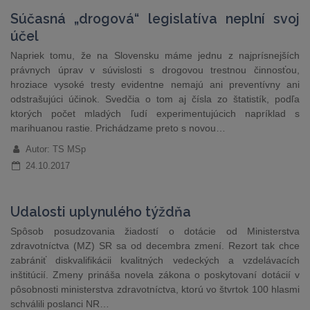
Súčasná „drogová“ legislatíva neplní svoj
účel
​Napriek tomu, že na Slovensku máme jednu z najprísnejších
právnych úprav v súvislosti s drogovou trestnou činnosťou,
hroziace vysoké tresty evidentne nemajú ani preventívny ani
odstrašujúci účinok. Svedčia o tom aj čísla zo štatistík, podľa
ktorých počet mladých ľudí experimentujúcich napríklad s
marihuanou rastie. Prichádzame preto s novou…
Autor: TS MSp
24.10.2017
Udalosti uplynulého týždňa
Spôsob posudzovania žiadostí o dotácie od Ministerstva
zdravotníctva (MZ) SR sa od decembra zmení. Rezort tak chce
zabrániť diskvalifikácii kvalitných vedeckých a vzdelávacích
inštitúcií. Zmeny prináša novela zákona o poskytovaní dotácií v
pôsobnosti ministerstva zdravotníctva, ktorú vo štvrtok 100 hlasmi
schválili poslanci NR…