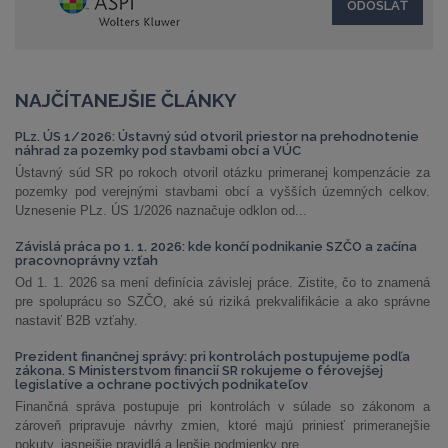
NAJČÍTANEJŠIE ČLÁNKY
PLz. ÚS 1/2026: Ústavný súd otvoril priestor na prehodnotenie
náhrad za pozemky pod stavbami obcí a VÚC
Ústavný súd SR po rokoch otvoril otázku primeranej kompenzácie za
pozemky pod verejnými stavbami obcí a vyšších územných celkov.
Uznesenie PLz. ÚS 1/2026 naznačuje odklon od...
Závislá práca po 1. 1. 2026: kde končí podnikanie SZČO a začína
pracovnoprávny vzťah
Od 1. 1. 2026 sa mení definícia závislej práce. Zistite, čo to znamená
pre spoluprácu so SZČO, aké sú riziká prekvalifikácie a ako správne
nastaviť B2B vzťahy.
Prezident finančnej správy: pri kontrolách postupujeme podľa
zákona. S Ministerstvom financií SR rokujeme o férovejšej
legislatíve a ochrane poctivých podnikateľov
Finančná správa postupuje pri kontrolách v súlade so zákonom a
zároveň pripravuje návrhy zmien, ktoré majú priniesť primeranejšie
pokuty, jasnejšie pravidlá a lepšie podmienky pre...