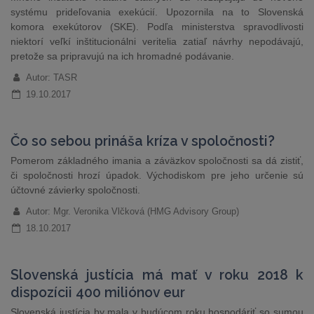
systému prideľovania exekúcií. Upozornila na to Slovenská
komora exekútorov (SKE). Podľa ministerstva spravodlivosti
niektorí veľkí inštitucionálni veritelia zatiaľ návrhy nepodávajú,
pretože sa pripravujú na ich hromadné podávanie.
Autor: TASR
19.10.2017
Čo so sebou prináša kríza v spoločnosti?
Pomerom základného imania a záväzkov spoločnosti sa dá zistiť,
či spoločnosti hrozí úpadok. Východiskom pre jeho určenie sú
účtovné závierky spoločnosti.
Autor: Mgr. Veronika Vlčková (HMG Advisory Group)
18.10.2017
Slovenská justícia má mať v roku 2018 k
dispozícii 400 miliónov eur
Slovenská justícia by mala v budúcom roku hospodáriť so sumou