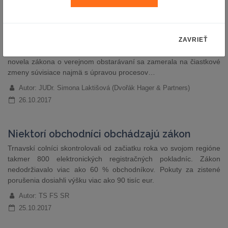
obstarávaní
S účinnosťou od 1. novembra 2017 dôjde k ďalšej novelizácii
zákona č.
343/2015
Z. z. o verejnom obstarávaní. Predmetná
ZAVRIEŤ
novela je už 4. v poradí od nadobudnutí účinnosti nového zákona
o verejnom obstarávaní, t.j. od 18. apríla 2016. Najaktuálnejšia
novela zákona o verejnom obstarávaní sa zamerala na čiastkové
zmeny súvisiace najmä s úpravou procesov…
Autor: JUDr. Simona Laktišová (Dvořák Hager & Partners)
26.10.2017
Niektorí obchodníci obchádzajú zákon
Trnavskí colníci skontrolovali od začiatku roka vo svojom regióne
takmer 800 elektronických registračných pokladníc. Zákon
nedodržiavalo viac ako 60 % obchodníkov. Pokuty za zistené
porušenia dosiahli výšku viac ako 90 tisíc eur.
Autor: TS FS SR
25.10.2017