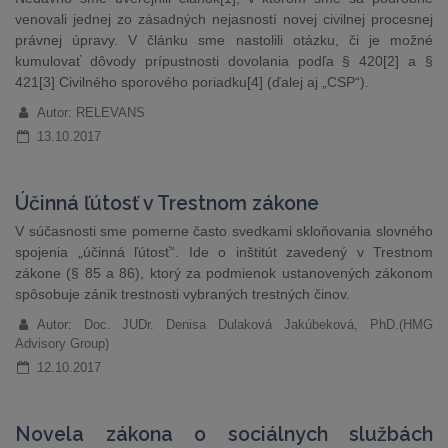
venovali jednej zo zásadných nejasností novej civilnej procesnej
právnej úpravy. V článku sme nastolili otázku, či je možné
kumulovať dôvody prípustnosti dovolania podľa § 420[2] a §
421[3] Civilného sporového poriadku[4] (ďalej aj „CSP“).
Autor: RELEVANS
13.10.2017
Účinná ľútosť v Trestnom zákone
V súčasnosti sme pomerne často svedkami skloňovania slovného
spojenia „účinná ľútosť“. Ide o inštitút zavedený v Trestnom
zákone (§ 85 a 86), ktorý za podmienok ustanovených zákonom
spôsobuje zánik trestnosti vybraných trestných činov.
Autor: Doc. JUDr. Denisa Dulaková Jakúbeková, PhD.(HMG
Advisory Group)
12.10.2017
Novela zákona o sociálnych službách