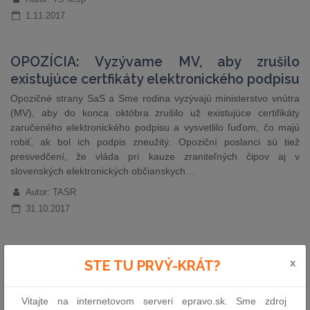
1.11.2017
OPOZÍCIA: Vyzývame MV, aby zrušilo
existujúce certfikáty elektronického podpisu
Opozičné strany SaS a Sme rodina vyzývajú ministerstvo vnútra
(MV), aby do konca októbra zrušilo už existujúce certifikáty
zaručeného elektronického podpisu a vysvetlilo ľuďom, čo majú
robiť, ak bol ich podpis zneužitý. Opoziční poslanci sú tiež
presvedčení, že vláda pri kauze zraniteľných čipov aj v
slovenských elektronických občianskych…
Autor: TASR
31.10.2017
Udalosti uplynulého týždňa
x
STE TU PRVÝ-KRÁT?
Kolégium Eurojustu zvolilo v utorkovom (24.10.) hlasovaní
Slováka Ladislava Hamrana za nového predsedu tohto orgánu
Vitajte na internetovom serveri epravo.sk. Sme zdroj
Európskej únie. Hamran, súčasný podpredseda Eurojustu a