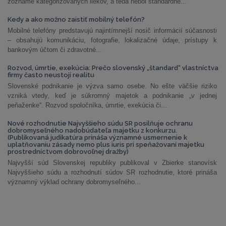
zozname kategorizovaných liekov, a teda nebol štandardne...
Kedy a ako možno zaistiť mobilný telefón?
Mobilné telefóny predstavujú najintímnejší nosič informácií súčasnosti
– obsahujú komunikáciu, fotografie, lokalizačné údaje, prístupy k
bankovým účtom či zdravotné...
Rozvod, úmrtie, exekúcia: Prečo slovenský „štandard“ vlastníctva
firmy často neustojí realitu
Slovenské podnikanie je výzva samo osebe. No ešte väčšie riziko
vzniká vtedy, keď je súkromný majetok a podnikanie „v jednej
peňaženke“. Rozvod spoločníka, úmrtie, exekúcia či...
Nové rozhodnutie Najvyššieho súdu SR posilňuje ochranu
dobromyseľného nadobúdateľa majetku z konkurzu.
(Publikovaná judikatúra prináša významné usmernenie k
uplatňovaniu zásady nemo plus iuris pri speňažovaní majetku
prostredníctvom dobrovoľnej dražby)
Najvyšší súd Slovenskej republiky publikoval v Zbierke stanovísk
Najvyššieho súdu a rozhodnutí súdov SR rozhodnutie, ktoré prináša
významný výklad ochrany dobromyseľného...