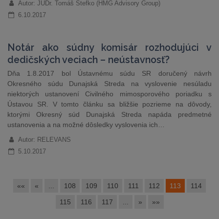
Autor: JUDr. Tomáš Štefko (HMG Advisory Group)
6.10.2017
Notár ako súdny komisár rozhodujúci v
dedičských veciach – neústavnosť?
Dňa 1.8.2017 bol Ústavnému súdu SR doručený návrh
Okresného súdu Dunajská Streda na vyslovenie nesúladu
niektorých ustanovení Civilného mimosporového poriadku s
Ústavou SR. V tomto článku sa bližšie pozrieme na dôvody,
ktorými Okresný súd Dunajská Streda napáda predmetné
ustanovenia a na možné dôsledky vyslovenia ich…
Autor: RELEVANS
5.10.2017
««
«
...
108
109
110
111
112
113
114
115
116
117
...
»
»»