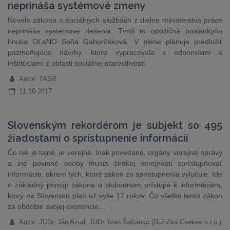
neprináša systémové zmeny
Novela zákona o sociálnych službách z dielne ministerstva práce
neprináša systémové riešenia. Tvrdí to opozičná poslankyňa
hnutia OĽaNO Soňa Gaborčáková. V pléne plánuje predložiť
pozmeňujúce návrhy, ktoré vypracovala s odborníkmi a
inštitúciami z oblasti sociálnej starostlivosti.
Autor: TASR
11.10.2017
Slovenským rekordérom je subjekt so 495
žiadosťami o sprístupnenie informácií
Čo nie je tajné, je verejné. Inak povedané, orgány verejnej správy
a iné povinné osoby musia širokej verejnosti sprístupňovať
informácie, okrem tých, ktoré zákon zo sprístupnenia vylučuje. Ide
o základný princíp zákona o slobodnom prístupe k informáciám,
ktorý na Slovensku platí už vyše 17 rokov. Čo všetko tento zákon
za obdobie svojej existencie…
Autor: JUDr. Ján Azud, JUDr. Ivan Šafranko (Ružička Csekes s.r.o.)