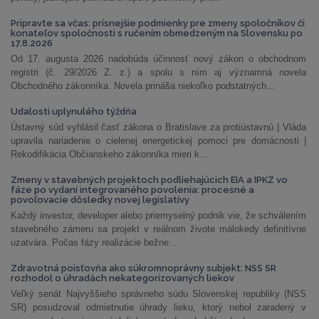
Pripravte sa včas: prísnejšie podmienky pre zmeny spoločníkov či
konateľov spoločnosti s ručením obmedzeným na Slovensku po
17.8.2026
Od 17. augusta 2026 nadobúda účinnosť nový zákon o obchodnom
registri (č. 29/2026 Z. z.) a spolu s ním aj významná novela
Obchodného zákonníka. Novela prináša niekoľko podstatných...
Udalosti uplynulého týždňa
Ústavný súd vyhlásil časť zákona o Bratislave za protiústavnú | Vláda
upravila nariadenie o cielenej energetickej pomoci pre domácnosti |
Rekodifikácia Občianskeho zákonníka mieri k...
Zmeny v stavebných projektoch podliehajúcich EIA a IPKZ vo
fáze po vydaní integrovaného povolenia: procesné a
povoľovacie dôsledky novej legislatívy
Každý investor, developer alebo priemyselný podnik vie, že schválením
stavebného zámeru sa projekt v reálnom živote málokedy definitívne
uzatvára. Počas fázy realizácie bežne...
Zdravotná poisťovňa ako súkromnoprávny subjekt: NSS SR
rozhodol o úhradách nekategorizovaných liekov
Veľký senát Najvyššieho správneho súdu Slovenskej republiky (NSS
SR) posudzoval odmietnutie úhrady lieku, ktorý nebol zaradený v