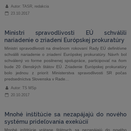
Autor: TASR, redakcia
23.10.2017
Ministri spravodlivosti EÚ schválili
nariadenie o zriadení Európskej prokuratúry
Ministri spravodlivosti na dnešnom rokovaní Rady EÚ definitívne
schválili nariadenie o zriadení Európskej prokuratúry. Návrh bol
schválený vo forme posilnenej spolupráce, participovať na ňom
bude 20 členských štátov EÚ. Zriadenie Európskej prokuratúry
bolo jednou z priorít Ministerstva spravodlivosti SR počas
predsedníctva Slovenska v Rade…
Autor: TS MSp
20.10.2017
Mnohé inštitúcie sa nezapájajú do nového
systému prideľovania exekúcií
Mnohé inštitúcie vrátane štátnych sa nezapájajú do nového