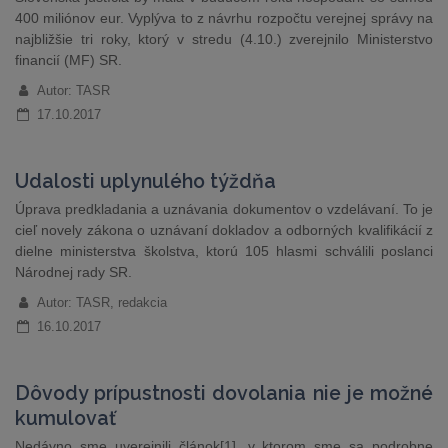
400 miliónov eur. Vyplýva to z návrhu rozpočtu verejnej správy na
najbližšie tri roky, ktorý v stredu (4.10.) zverejnilo Ministerstvo
financií (MF) SR.
Autor: TASR
17.10.2017
Udalosti uplynulého týždňa
Úprava predkladania a uznávania dokumentov o vzdelávaní. To je
cieľ novely zákona o uznávaní dokladov a odborných kvalifikácií z
dielne ministerstva školstva, ktorú 105 hlasmi schválili poslanci
Národnej rady SR.
Autor: TASR, redakcia
16.10.2017
Dôvody prípustnosti dovolania nie je možné
kumulovať
Nedávno sme uverejnili článok[1], v ktorom sme sa podrobne