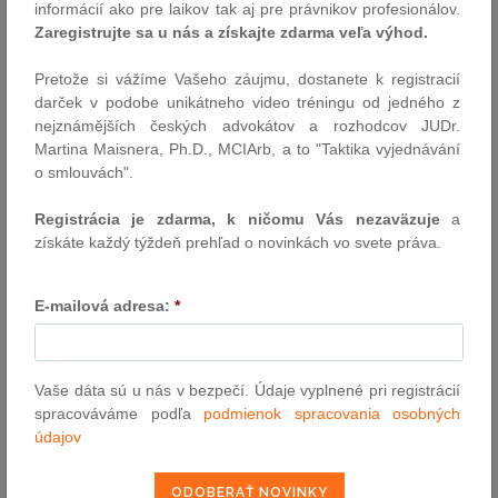
informácií ako pre laikov tak aj pre právnikov profesionálov.
národný zástupca Slovenskej republiky, nahradí Belgičanku
Zaregistrujte sa u nás a získajte zdarma veľa výhod.
Michele Coninsxovú, ktorá z Eurojustu odchádza.
Autor: TASR, redakcia
Pretože si vážíme Vašeho záujmu, dostanete k registracií
30.10.2017
darček v podobe unikátneho video tréningu od jedného z
nejznámějších českých advokátov a rozhodcov JUDr.
Martina Maisnera, Ph.D., MCIArb, a to "Taktika vyjednávání
Rakúsky odborník: V európskej legislatíve
o smlouvách".
chýba spoločná definícia extrémizmu
Registrácia je zdarma, k ničomu Vás nezaväzuje
a
V európskej legislatíve v súčasnosti absentuje spoločná definícia
získáte každý týždeň prehľad o novinkách vo svete práva.
extrémizmu. Pre TASR to uviedol počas svojej návštevy v
Bratislave rakúsky právnik, expert na ľudské práva a
spoluzakladateľ európskej občianskej iniciatívy Stop extremism
E-mailová adresa:
*
(Zastavte extrémizmus) Sebastian Reimer. Na Slovensko
pricestoval v rámci celoeurópskeho turné v boji proti…
Autor: TASR
Vaše dáta sú u nás v bezpečí. Údaje vyplnené pri registrácií
27.10.2017
spracováváme podľa
podmienok spracovania osobných
údajov
Ďalšia novela zákona o verejnom