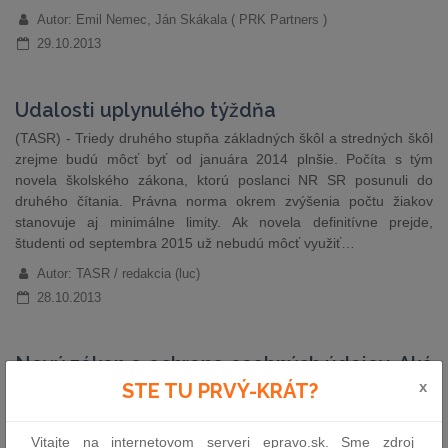
Autor: Emil Nemec, Ján Skákala ( PRK Partners )
29.10.2013
Udalosti uplynulého týždňa
(TASR) - Triedy druhého stupňa základných škôl a stredných škôl
zrejme budú môcť byť od januára 2014 plnšie. Počíta s tým
novela školského zákona, ktorú poslanci NR SR posunuli do
druhého čítania. Právna norma okrem zvýšenia počtu žiakov
stanovuje aj minimálne limity. Ak novela definitívne prejde,
študenti od septembra 2015 už nebudú môcť využiť…
Autor: TASR / redakcia (luc)
28.10.2013
Nový zákon o ochrane osobných údajov. Aké
x
zmeny prináša?
STE TU PRVÝ-KRÁT?
Zákon o ochrane osobných údajov na jednej strane od značnej
miery kopíruje súčasne platný zákon o ochrane osobných údajov,
Vitajte na internetovom serveri epravo.sk. Sme zdroj