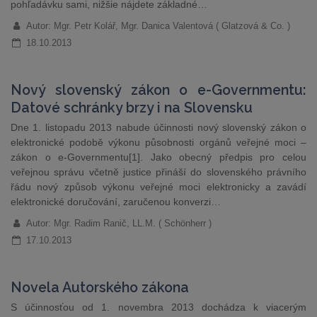
pohľadávku sami, nižšie nájdete základné…
Autor: Mgr. Petr Kolář, Mgr. Danica Valentová ( Glatzová & Co. )
18.10.2013
Nový slovenský zákon o e-Governmentu:
Datové schránky brzy i na Slovensku
Dne 1. listopadu 2013 nabude účinnosti nový slovenský zákon o
elektronické podobě výkonu působnosti orgánů veřejné moci –
zákon o e-Governmentu[1]. Jako obecný předpis pro celou
veřejnou správu včetně justice přináší do slovenského právního
řádu nový způsob výkonu veřejné moci elektronicky a zavádí
elektronické doručování, zaručenou konverzi…
Autor: Mgr. Radim Ranič, LL.M. ( Schönherr )
17.10.2013
Novela Autorského zákona
S účinnosťou od 1. novembra 2013 dochádza k viacerým