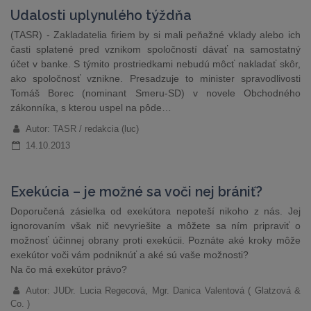
Udalosti uplynulého týždňa
(TASR) - Zakladatelia firiem by si mali peňažné vklady alebo ich
časti splatené pred vznikom spoločností dávať na samostatný
účet v banke. S týmito prostriedkami nebudú môcť nakladať skôr,
ako spoločnosť vznikne. Presadzuje to minister spravodlivosti
Tomáš Borec (nominant Smeru-SD) v novele Obchodného
zákonníka, s kterou uspel na pôde…
Autor: TASR / redakcia (luc)
14.10.2013
Exekúcia – je možné sa voči nej brániť?
Doporučená zásielka od exekútora nepoteší nikoho z nás. Jej
ignorovaním však nič nevyriešite a môžete sa ním pripraviť o
možnosť účinnej obrany proti exekúcii. Poznáte aké kroky môže
exekútor voči vám podniknúť a aké sú vaše možnosti?
Na čo má exekútor právo?
Autor: JUDr. Lucia Regecová, Mgr. Danica Valentová ( Glatzová &
Co. )