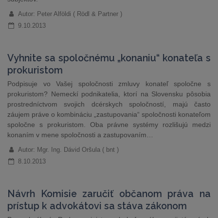
Autor: Peter Alföldi ( Rödl & Partner )
9.10.2013
Vyhnite sa spoločnému „konaniu“ konateľa s
prokuristom
Podpisuje vo Vašej spoločnosti zmluvy konateľ spoločne s
prokuristom? Nemeckí podnikatelia, ktorí na Slovensku pôsobia
prostredníctvom svojich dcérskych spoločností, majú často
záujem práve o kombináciu „zastupovania“ spoločnosti konateľom
spoločne s prokuristom. Oba právne systémy rozlišujú medzi
konaním v mene spoločnosti a zastupovaním…
Autor: Mgr. Ing. Dávid Oršula ( bnt )
8.10.2013
Návrh Komisie zaručiť občanom práva na
prístup k advokátovi sa stáva zákonom