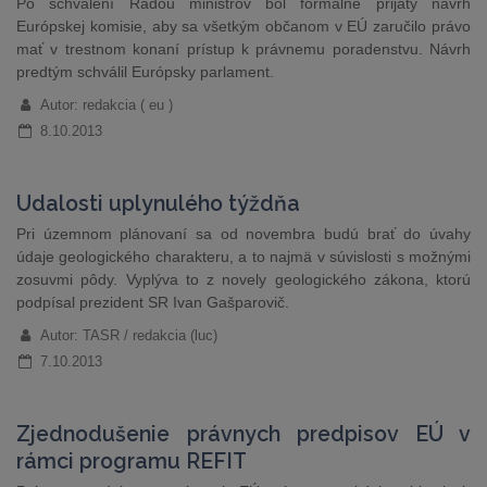
Po schválení Radou ministrov bol formálne prijatý návrh
Európskej komisie, aby sa všetkým občanom v EÚ zaručilo právo
mať v trestnom konaní prístup k právnemu poradenstvu. Návrh
predtým schválil Európsky parlament.
Autor: redakcia ( eu )
8.10.2013
Udalosti uplynulého týždňa
Pri územnom plánovaní sa od novembra budú brať do úvahy
údaje geologického charakteru, a to najmä v súvislosti s možnými
zosuvmi pôdy. Vyplýva to z novely geologického zákona, ktorú
podpísal prezident SR Ivan Gašparovič.
Autor: TASR / redakcia (luc)
7.10.2013
Zjednodušenie právnych predpisov EÚ v
rámci programu REFIT