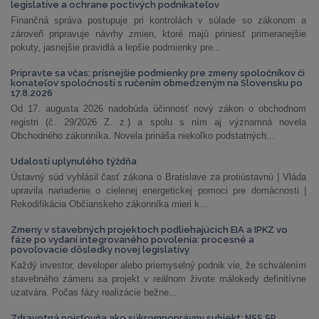
legislatíve a ochrane poctivých podnikateľov
Finančná správa postupuje pri kontrolách v súlade so zákonom a
zároveň pripravuje návrhy zmien, ktoré majú priniesť primeranejšie
pokuty, jasnejšie pravidlá a lepšie podmienky pre...
Pripravte sa včas: prísnejšie podmienky pre zmeny spoločníkov či
konateľov spoločnosti s ručením obmedzeným na Slovensku po
17.8.2026
Od 17. augusta 2026 nadobúda účinnosť nový zákon o obchodnom
registri (č. 29/2026 Z. z.) a spolu s ním aj významná novela
Obchodného zákonníka. Novela prináša niekoľko podstatných...
Udalosti uplynulého týždňa
Ústavný súd vyhlásil časť zákona o Bratislave za protiústavnú | Vláda
upravila nariadenie o cielenej energetickej pomoci pre domácnosti |
Rekodifikácia Občianskeho zákonníka mieri k...
Zmeny v stavebných projektoch podliehajúcich EIA a IPKZ vo
fáze po vydaní integrovaného povolenia: procesné a
povoľovacie dôsledky novej legislatívy
Každý investor, developer alebo priemyselný podnik vie, že schválením
stavebného zámeru sa projekt v reálnom živote málokedy definitívne
uzatvára. Počas fázy realizácie bežne...
Zdravotná poisťovňa ako súkromnoprávny subjekt: NSS SR