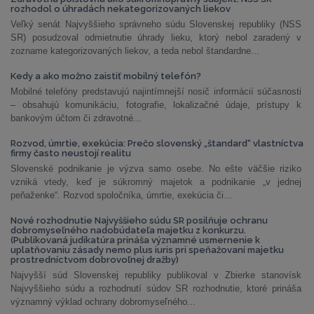
rozhodol o úhradách nekategorizovaných liekov
Veľký senát Najvyššieho správneho súdu Slovenskej republiky (NSS
SR) posudzoval odmietnutie úhrady lieku, ktorý nebol zaradený v
zozname kategorizovaných liekov, a teda nebol štandardne...
Kedy a ako možno zaistiť mobilný telefón?
Mobilné telefóny predstavujú najintímnejší nosič informácií súčasnosti
– obsahujú komunikáciu, fotografie, lokalizačné údaje, prístupy k
bankovým účtom či zdravotné...
Rozvod, úmrtie, exekúcia: Prečo slovenský „štandard“ vlastníctva
firmy často neustojí realitu
Slovenské podnikanie je výzva samo osebe. No ešte väčšie riziko
vzniká vtedy, keď je súkromný majetok a podnikanie „v jednej
peňaženke“. Rozvod spoločníka, úmrtie, exekúcia či...
Nové rozhodnutie Najvyššieho súdu SR posilňuje ochranu
dobromyseľného nadobúdateľa majetku z konkurzu.
(Publikovaná judikatúra prináša významné usmernenie k
uplatňovaniu zásady nemo plus iuris pri speňažovaní majetku
prostredníctvom dobrovoľnej dražby)
Najvyšší súd Slovenskej republiky publikoval v Zbierke stanovísk
Najvyššieho súdu a rozhodnutí súdov SR rozhodnutie, ktoré prináša
významný výklad ochrany dobromyseľného...