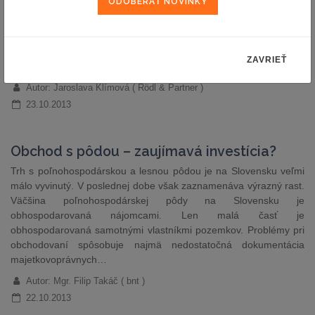
účinná od 1.1.2014
Ministerstvo financií Slovenskej republiky pripravilo a predložilo na
medzirezortné pripomienkové konanie návrh novely zákona č.
431/2002 Z. z. o účtovníctve v znení neskorších predpisov (ďalej
ZAVRIEŤ
len „novela“). Účinnosť novely je naplánovaná od 1. januára 2014.
Autor: Jaroslava Klímová ( Rödl & Partner )
23.10.2013
Obchod s pôdou – zaujímavá investícia?
Trh s poľnohospodárskou a lesnou pôdou je na Slovensku veľmi
málo vyvinutý. V poslednej dobe však zaznamenáva výrazný rast.
Väčšina poľnohospodárskej pôdy na Slovensku je
obhospodarovaná nájomcami. Len malá časť je
obhospodarovaná samotnými vlastníkmi pozemkov. Problémy pri
obchodovaní spôsobuje najmä nedostatočná dokumentácia
majetkovoprávnych…
Autor: Mgr. Filip Takáč ( bnt )
22.10.2013