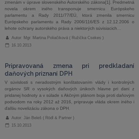
zmenám v úprave slovenského Autorského zákona[1]. Predmetná
novela okrem iného transponuje smernicu Európskeho
parlamentu a Rady 2011/77/EÚ, ktorá zmenila smernicu
Európskeho parlamentu a Rady 2006/116/ES z 12.12.2006 o
lehote ochrany autorského práva a niektorých súvisiacich…
Autor: Mgr. Martina Poliačiková ( Ružička Csekes )
16.10.2013
Pripravovaná zmena pri predkladaní
daňových priznaní DPH
V súvislosti s neradostným konštatovaním vlády i kontrolných
orgánov SR o vysokých daňových únikoch hlavne pri dani z
pridanej hodnoty a v súlade s Akčným plánom boja proti daňovým
podvodom na roky 2012 až 2016, pripravuje vláda okrem iného i
ďalšiu novelizáciu zákona o DPH.
Autor: Ján Beleš ( Rödl & Partner )
15.10.2013