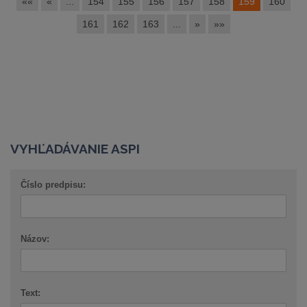
««
«
...
154
155
156
157
158
159
160
161
162
163
...
»
»»
VYHĽADÁVANIE ASPI
Číslo predpisu:
Názov:
Text: