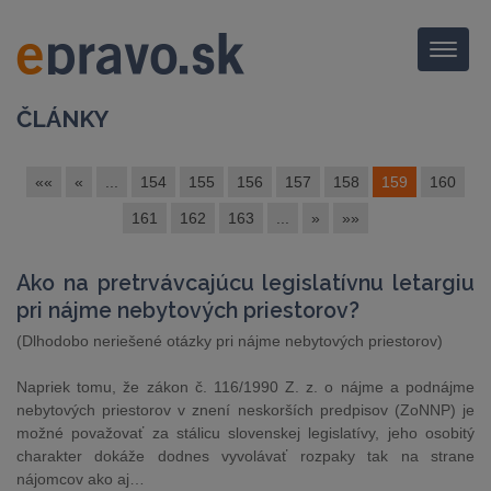
Menu
ČLÁNKY
««
«
...
154
155
156
157
158
159
160
161
162
163
...
»
»»
Ako na pretrvávcajúcu legislatívnu letargiu
pri nájme nebytových priestorov?
(Dlhodobo neriešené otázky pri nájme nebytových priestorov)
Napriek tomu, že zákon č. 116/1990 Z. z. o nájme a podnájme
nebytových priestorov v znení neskorších predpisov (ZoNNP) je
možné považovať za stálicu slovenskej legislatívy, jeho osobitý
charakter dokáže dodnes vyvolávať rozpaky tak na strane
nájomcov ako aj…