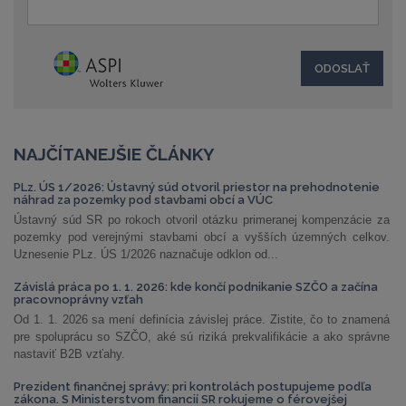
NAJČÍTANEJŠIE ČLÁNKY
PLz. ÚS 1/2026: Ústavný súd otvoril priestor na prehodnotenie
náhrad za pozemky pod stavbami obcí a VÚC
Ústavný súd SR po rokoch otvoril otázku primeranej kompenzácie za
pozemky pod verejnými stavbami obcí a vyšších územných celkov.
Uznesenie PLz. ÚS 1/2026 naznačuje odklon od...
Závislá práca po 1. 1. 2026: kde končí podnikanie SZČO a začína
pracovnoprávny vzťah
Od 1. 1. 2026 sa mení definícia závislej práce. Zistite, čo to znamená
pre spoluprácu so SZČO, aké sú riziká prekvalifikácie a ako správne
nastaviť B2B vzťahy.
Prezident finančnej správy: pri kontrolách postupujeme podľa
zákona. S Ministerstvom financií SR rokujeme o férovejšej