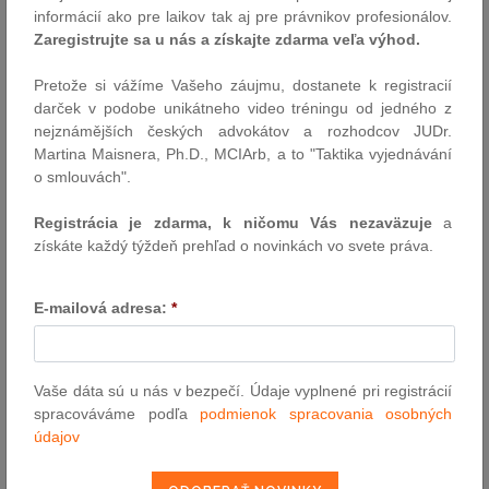
na druhej strane však prináša aj nové povinnosti. Nakoľko takmer
informácií ako pre laikov tak aj pre právnikov profesionálov.
každý podnikateľ pracuje s obrovským množstvom osobných
Zaregistrujte sa u nás a získajte zdarma veľa výhod.
údajov, ktoré sa týkajú jeho zákazníkov, zamestnancov alebo
obchodných partnerov, nižšie uvádzame…
Pretože si vážíme Vašeho záujmu, dostanete k registracií
darček v podobe unikátneho video tréningu od jedného z
Autor: JUDr. Lucia Regecová, Mgr. Danica Valentová ( Glatzová &
nejznámějších českých advokátov a rozhodcov JUDr.
Co. )
Martina Maisnera, Ph.D., MCIArb, a to "Taktika vyjednávání
25.10.2013
o smlouvách".
Registrácia je zdarma, k ničomu Vás nezaväzuje
a
Novinky z EU
získáte každý týždeň prehľad o novinkách vo svete práva.
Jednotné daňové priznanie k DPH: jednoduchší život pre podniky
a zlepšenie daňovej disciplíny / Výsledky členských štátov EÚ v
E-mailová adresa:
*
oblasti uplatňovania práva EÚ za rok 2012 / Boj proti
organizovanému zločinu, korupcii a praniu špinavých peňazí
Autor: redakcia ( eu )
Vaše dáta sú u nás v bezpečí. Údaje vyplnené pri registrácií
24.10.2013
spracováváme podľa
podmienok spracovania osobných
údajov
Pripravovaná novela zákona o účtovníctve