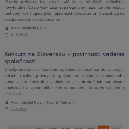
Právne predpisy na úrovni EÚ sú v mnohých oblastiach
nevyhnutné. Často však zaznieva negatívny názor, že obmedzujú
rast podnikov (najmä tých najmenších) alebo že príliš zasahujú do
každodenného života občanov.
Autor: redakcia ( eu )
4.10.2013
Konkurz na Slovensku – povinnosti vedenia
spoločnosti
Otázky súvisiace s úpadkom spoločnosti zasahujú do viacerých
oblastí (nielen právnych), pričom na nájdenie optimálneho
riešenia pre konkrétnu spoločnosť je potrebné ich komplexne
analyzovať a vyhodnotiť nielen samostatne ale aj vo vzájomnej
súvislosti.
Autor: Michal Kujan ( Rödl & Partner )
3.10.2013