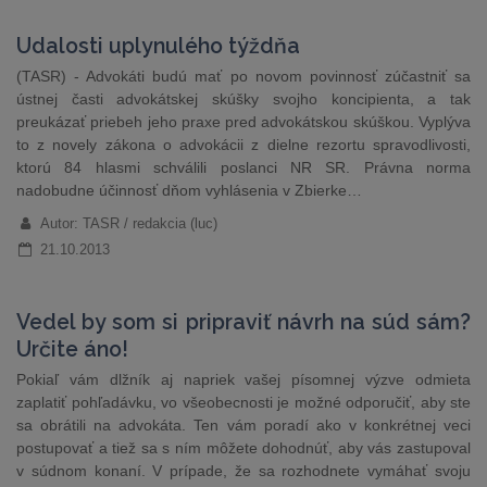
Udalosti uplynulého týždňa
(TASR) - Advokáti budú mať po novom povinnosť zúčastniť sa
ústnej časti advokátskej skúšky svojho koncipienta, a tak
preukázať priebeh jeho praxe pred advokátskou skúškou. Vyplýva
to z novely zákona o advokácii z dielne rezortu spravodlivosti,
ktorú 84 hlasmi schválili poslanci NR SR. Právna norma
nadobudne účinnosť dňom vyhlásenia v Zbierke…
Autor: TASR / redakcia (luc)
21.10.2013
Vedel by som si pripraviť návrh na súd sám?
Určite áno!
Pokiaľ vám dlžník aj napriek vašej písomnej výzve odmieta
zaplatiť pohľadávku, vo všeobecnosti je možné odporučiť, aby ste
sa obrátili na advokáta. Ten vám poradí ako v konkrétnej veci
postupovať a tiež sa s ním môžete dohodnúť, aby vás zastupoval
v súdnom konaní. V prípade, že sa rozhodnete vymáhať svoju