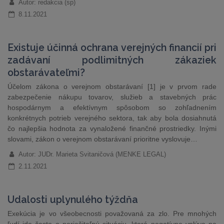
Autor: redakcia (sp)
8.11.2021
Existuje účinná ochrana verejných financií pri
zadávaní podlimitných zákaziek
obstarávateľmi?
Účelom zákona o verejnom obstarávaní [1] je v prvom rade
zabezpečenie nákupu tovarov, služieb a stavebných prác
hospodárnym a efektívnym spôsobom so zohľadnením
konkrétnych potrieb verejného sektora, tak aby bola dosiahnutá
čo najlepšia hodnota za vynaložené finančné prostriedky. Inými
slovami, zákon o verejnom obstarávaní prioritne vyslovuje…
Autor: JUDr. Marieta Svitaničová (MENKE LEGAL)
2.11.2021
Udalosti uplynulého týždňa
Exekúcia je vo všeobecnosti považovaná za zlo. Pre mnohých