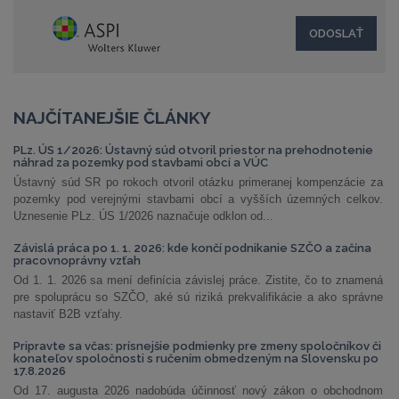
NAJČÍTANEJŠIE ČLÁNKY
PLz. ÚS 1/2026: Ústavný súd otvoril priestor na prehodnotenie
náhrad za pozemky pod stavbami obcí a VÚC
Ústavný súd SR po rokoch otvoril otázku primeranej kompenzácie za
pozemky pod verejnými stavbami obcí a vyšších územných celkov.
Uznesenie PLz. ÚS 1/2026 naznačuje odklon od...
Závislá práca po 1. 1. 2026: kde končí podnikanie SZČO a začína
pracovnoprávny vzťah
Od 1. 1. 2026 sa mení definícia závislej práce. Zistite, čo to znamená
pre spoluprácu so SZČO, aké sú riziká prekvalifikácie a ako správne
nastaviť B2B vzťahy.
Pripravte sa včas: prísnejšie podmienky pre zmeny spoločníkov či
konateľov spoločnosti s ručením obmedzeným na Slovensku po
17.8.2026
Od 17. augusta 2026 nadobúda účinnosť nový zákon o obchodnom