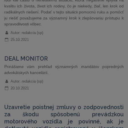
ľudí ide často o neriešiteľnú situáciu, ktorá negatívne vplýva na
kvalitu ich života, život ich rodiny, čo je niekedy, žiaľ, len krok od
radikálnych riešení. Podať v tejto situácii pomocnú ruku a pomôcť
ju riešiť považujeme za významný krok k zlepšovaniu prístupu k
spravodlivosti vôbec.
Autor: redakcia (sp)
25.10.2021
DEAL MONITOR
Prinášame vám prehľad významných mandátov popredných
advokátskych kancelárií.
Autor: redakcia (sp)
20.10.2021
Uzavretie poistnej zmluvy o zodpovednosti
za škodu spôsobenú prevádzkou
motorového vozidla je povinné, ak je