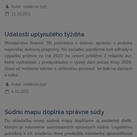
Autor: redakcia (sp)
11.10.2021
Udalosti uplynulého týždňa
Ministerstvo financií SR prichádza s dobrou správou v podobe
najnovšej daňovej prognózy. Na začiatku pandémie boli odhady o
výpadku príjmov za rok 2020 na urovní približne 2 miliardy eur,
ktoré vychádzali z predpokladov o vývoji daní počas krízy 2009.
Dnes už môžeme takmer s určitosťou povedať, že štát na daniach
o toľko…
Autor: redakcia (sp)
4.10.2021
Súdnu mapu doplnia správne súdy
Do skladačky novej súdnej mapy dopĺňame aj posledný dielik,
ktorým je vytvorenie samostatných správnych súdov. Legislatívu
potrebnú k ich zriadeniu dnes predložila ministerka spravodlivosti