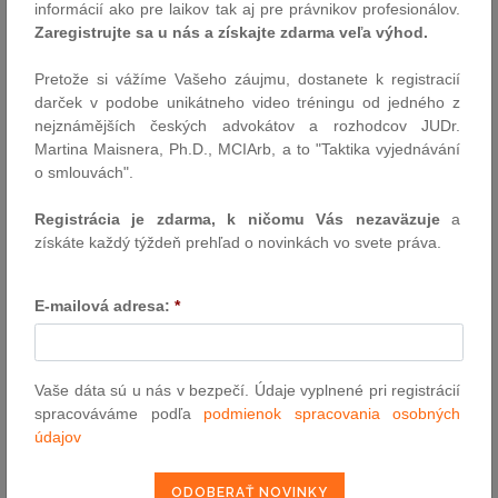
informácií ako pre laikov tak aj pre právnikov profesionálov.
Autor: Mgr. Andrea Mochorovská (Malata, Pružinský, Hegedüš &
Zaregistrujte sa u nás a získajte zdarma veľa výhod.
Partners)
3.12.2021
Pretože si vážíme Vašeho záujmu, dostanete k registracií
darček v podobe unikátneho video tréningu od jedného z
nejznámějších českých advokátov a rozhodcov JUDr.
Novela infozákona: ďalší krok k zvyšovaniu
Martina Maisnera, Ph.D., MCIArb, a to "Taktika vyjednávání
transparentnosti verejnej správy
o smlouvách".
Ministerka spravodlivosti Mária Kolíková predložila do
medzirezortného pripomienkovania novelu zákona o slobodnom
Registrácia je zdarma, k ničomu Vás nezaväzuje
a
prístupe k informáciám. Navrhovaná úprava je výrazným
získáte každý týždeň prehľad o novinkách vo svete práva.
posunom pre tých, ktorí o informácie žiadajú a rovnako pre tých,
ktorí ich poskytujú. Významne rozširuje okruh poskytovaných
E-mailová adresa:
*
informácií aj okruh povinných…
Autor: Ministerstvo spravodlivosti SR
1.12.2021
Vaše dáta sú u nás v bezpečí. Údaje vyplnené pri registrácií
spracováváme podľa
podmienok spracovania osobných
údajov
Udalosti uplynulého týždňa
Vzhľadom na zhoršujúci sa vývoj epidemiologickej situácie