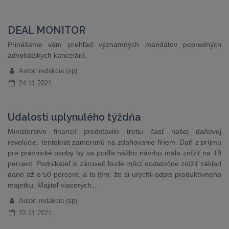
DEAL MONITOR
Prinášame vám prehľad významných mandátov popredných
advokátskych kancelárií.
Autor: redakcia (sp)
24.11.2021
Udalosti uplynulého týždňa
Ministerstvo financií predstavilo tretiu časť našej daňovej
revolúcie, tentokrát zameranú na zdaňovanie firiem. Daň z príjmu
pre právnické osoby by sa podľa nášho návrhu mala znížiť na 19
percent. Podnikateľ si zároveň bude môcť dodatočne znížiť základ
dane až o 50 percent, a to tým, že si urýchli odpis produktívneho
majetku. Majiteľ viacerých…
Autor: redakcia (sp)
22.11.2021