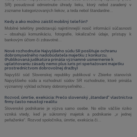
SR) posudzoval odmietnutie úhrady lieku, ktorý nebol zaradený v
zozname kategorizovaných liekov, a teda nebol štandardne...
Kedy a ako možno zaistiť mobilný telefón?
Mobilné telefóny predstavujú najintímnejší nosič informácií súčasnosti
– obsahujú komunikáciu, fotografie, lokalizačné údaje, prístupy k
bankovým účtom či zdravotné...
Nové rozhodnutie Najvyššieho súdu SR posilňuje ochranu
dobromyseľného nadobúdateľa majetku z konkurzu.
(Publikovaná judikatúra prináša významné usmernenie k
uplatňovaniu zásady nemo plus iuris pri speňažovaní majetku
prostredníctvom dobrovoľnej dražby)
Najvyšší súd Slovenskej republiky publikoval v Zbierke stanovísk
Najvyššieho súdu a rozhodnutí súdov SR rozhodnutie, ktoré prináša
významný výklad ochrany dobromyseľného...
Rozvod, úmrtie, exekúcia: Prečo slovenský „štandard“ vlastníctva
firmy často neustojí realitu
Slovenské podnikanie je výzva samo osebe. No ešte väčšie riziko
vzniká vtedy, keď je súkromný majetok a podnikanie „v jednej
peňaženke“. Rozvod spoločníka, úmrtie, exekúcia či...