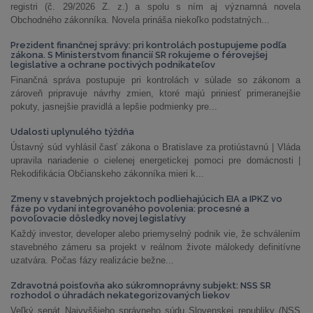
registri (č. 29/2026 Z. z.) a spolu s ním aj významná novela
Obchodného zákonníka. Novela prináša niekoľko podstatných...
Prezident finančnej správy: pri kontrolách postupujeme podľa
zákona. S Ministerstvom financií SR rokujeme o férovejšej
legislatíve a ochrane poctivých podnikateľov
Finančná správa postupuje pri kontrolách v súlade so zákonom a
zároveň pripravuje návrhy zmien, ktoré majú priniesť primeranejšie
pokuty, jasnejšie pravidlá a lepšie podmienky pre...
Udalosti uplynulého týždňa
Ústavný súd vyhlásil časť zákona o Bratislave za protiústavnú | Vláda
upravila nariadenie o cielenej energetickej pomoci pre domácnosti |
Rekodifikácia Občianskeho zákonníka mieri k...
Zmeny v stavebných projektoch podliehajúcich EIA a IPKZ vo
fáze po vydaní integrovaného povolenia: procesné a
povoľovacie dôsledky novej legislatívy
Každý investor, developer alebo priemyselný podnik vie, že schválením
stavebného zámeru sa projekt v reálnom živote málokedy definitívne
uzatvára. Počas fázy realizácie bežne...
Zdravotná poisťovňa ako súkromnoprávny subjekt: NSS SR
rozhodol o úhradách nekategorizovaných liekov
Veľký senát Najvyššieho správneho súdu Slovenskej republiky (NSS