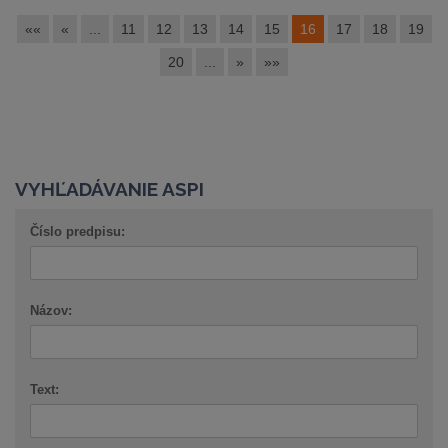
««
«
...
11
12
13
14
15
16
17
18
19
20
...
»
»»
VYHĽADÁVANIE ASPI
Číslo predpisu:
Názov:
Text: