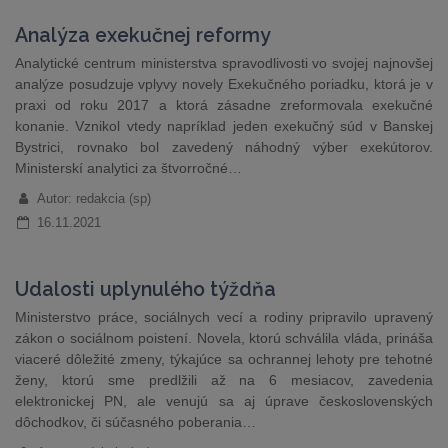
Analýza exekučnej reformy
Analytické centrum ministerstva spravodlivosti vo svojej najnovšej
analýze posudzuje vplyvy novely Exekučného poriadku, ktorá je v
praxi od roku 2017 a ktorá zásadne zreformovala exekučné
konanie. Vznikol vtedy napríklad jeden exekučný súd v Banskej
Bystrici, rovnako bol zavedený náhodný výber exekútorov.
Ministerskí analytici za štvorročné…
Autor: redakcia (sp)
16.11.2021
Udalosti uplynulého týždňa
Ministerstvo práce, sociálnych vecí a rodiny pripravilo upravený
zákon o sociálnom poistení. Novela, ktorú schválila vláda, prináša
viaceré dôležité zmeny, týkajúce sa ochrannej lehoty pre tehotné
ženy, ktorú sme predlžili až na 6 mesiacov, zavedenia
elektronickej PN, ale venujú sa aj úprave československých
dôchodkov, či súčasného poberania…