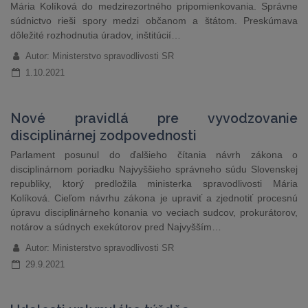
Mária Kolíková do medzirezortného pripomienkovania. Správne
súdnictvo rieši spory medzi občanom a štátom. Preskúmava
dôležité rozhodnutia úradov, inštitúcií…
Autor: Ministerstvo spravodlivosti SR
1.10.2021
Nové pravidlá pre vyvodzovanie
disciplinárnej zodpovednosti
Parlament posunul do ďalšieho čítania návrh zákona o
disciplinárnom poriadku Najvyššieho správneho súdu Slovenskej
republiky, ktorý predložila ministerka spravodlivosti Mária
Kolíková. Cieľom návrhu zákona je upraviť a zjednotiť procesnú
úpravu disciplinárneho konania vo veciach sudcov, prokurátorov,
notárov a súdnych exekútorov pred Najvyšším…
Autor: Ministerstvo spravodlivosti SR
29.9.2021