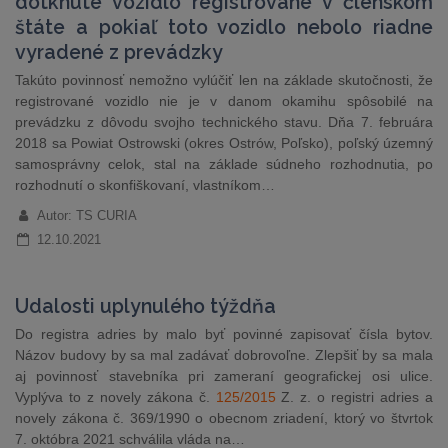
dotknuté vozidlo registrované v členskom
štáte a pokiaľ toto vozidlo nebolo riadne
vyradené z prevádzky
Takúto povinnosť nemožno vylúčiť len na základe skutočnosti, že
registrované vozidlo nie je v danom okamihu spôsobilé na
prevádzku z dôvodu svojho technického stavu. Dňa 7. februára
2018 sa Powiat Ostrowski (okres Ostrów, Poľsko), poľský územný
samosprávny celok, stal na základe súdneho rozhodnutia, po
rozhodnutí o skonfiškovaní, vlastníkom…
Autor: TS CURIA
12.10.2021
Udalosti uplynulého týždňa
Do registra adries by malo byť povinné zapisovať čísla bytov.
Názov budovy by sa mal zadávať dobrovoľne. Zlepšiť by sa mala
aj povinnosť stavebníka pri zameraní geografickej osi ulice.
Vyplýva to z novely zákona č.
125/2015
Z. z. o registri adries a
novely zákona č. 369/1990 o obecnom zriadení, ktorý vo štvrtok
7. októbra 2021 schválila vláda na…