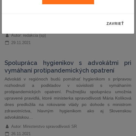
považujeme za nevyhnutné zvýšiť podporu ekonomiky, podnikov
a zamestnancov. Ministerstvo práce sociálnych vecí a rodiny SR
poskytuje najvyššiu pomoc na ochranu pracovných miest v histórii
Slovenska. Na základe uznesenia vlády SR budeme za mesiace
ZAVRIEŤ
november a december 2021 vyplácať príspevky…
Autor: redakcia (sp)
29.11.2021
Spolupráca hygienikov s advokátmi pri
vymáhaní protipandemických opatrení
Advokáti v regiónoch budú pomáhať hygienikom s prípravou
rozhodnutí a podkladov v súvislosti s vymáhaním
protipandemických opatrení. Pružnejšiu spoluprácu umožnia
upravené pravidlá, ktoré ministerka spravodlivosti Mária Kolíková
dnes predložila na rokovanie vlády po dohode s ministrom
zdravotníctva, hlavným hygienikom ako aj Slovenskou
advokátskou…
Autor: Ministerstvo spravodlivosti SR
26.11.2021