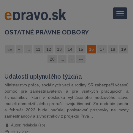
Menu
OSTATNÉ PRÁVNE ODBORY
««
«
...
11
12
13
14
15
16
17
18
19
20
...
»
»»
Udalosti uplynulého týždňa
Ministerstvo práce, sociálnych vecí a rodiny SR zabezpečí včasnú
pomoc pre zamestnávateľov a pre všetkých pracujúcich a
živnostníkov, ktorí v dôsledku vyhláseného núdzového stavu
museli obmedziť alebo prerušiť svoju činnosť. Za obdobie január
a február 2022 bude naďalej poskytovať príspevky na mzdy
zamestnancov a živnostníkov z projektu Prvá…
Autor: redakcia (sp)
13.12.2021