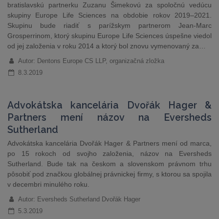
bratislavskú partnerku Zuzanu Šimekovú za spoločnú vedúcu
skupiny Europe Life Sciences na obdobie rokov 2019–2021.
Skupinu bude riadiť s parížskym partnerom Jean-Marc
Grosperrinom, ktorý skupinu Europe Life Sciences úspešne viedol
od jej založenia v roku 2014 a ktorý bol znovu vymenovaný za…
Autor: Dentons Europe CS LLP, organizačná zložka
8.3.2019
Advokátska kancelária Dvořák Hager &
Partners mení názov na Eversheds
Sutherland
Advokátska kancelária Dvořák Hager & Partners mení od marca,
po 15 rokoch od svojho založenia, názov na Eversheds
Sutherland. Bude tak na českom a slovenskom právnom trhu
pôsobiť pod značkou globálnej právnickej firmy, s ktorou sa spojila
v decembri minulého roku.
Autor: Eversheds Sutherland Dvořák Hager
5.3.2019