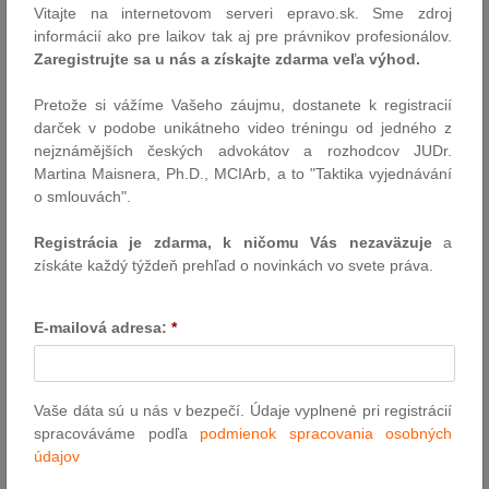
500 potvrdila veľmi silné postavenie v pracovnom práve. Jej
Vitajte na internetovom serveri epravo.sk. Sme zdroj
pražská pobočka získala v tejto oblasti najvyššie možné
informácií ako pre laikov tak aj pre právnikov profesionálov.
hodnotenie a odporúčaný v nej bol po novom taktiež tím v
Zaregistrujte sa u nás a získajte zdarma veľa výhod.
Bratislave. Individuálne ocenenie v tejto oblasti obdržal…
Pretože si vážíme Vašeho záujmu, dostanete k registracií
Autor: Eversheds Sutherland Dvořák Hager
darček v podobe unikátneho video tréningu od jedného z
12.4.2019
nejznámějších českých advokátov a rozhodcov JUDr.
Martina Maisnera, Ph.D., MCIArb, a to "Taktika vyjednávání
o smlouvách".
Rozoznáte pravdu od lži? Ako môžete
odhaliť klamára? Cliff Lansley na Slovensku
Registrácia je zdarma, k ničomu Vás nezaväzuje
a
Na Slovensko zavíta svetovo uznávaný psychológ a behaviorálny
získáte každý týždeň prehľad o novinkách vo svete práva.
analytik Cliff Lansley. Cliff sa vo svojej kariére špecializuje na
atraktívnu oblasť. V centre jeho bohatej a úspešnej kariéry je
E-mailová adresa:
*
detekcia pravdy, podvádzania či zavádzania, stratégie získavania
informácií a vypočúvania vo vysoko rizikových a závažných…
Autor: RUŽIČKA AND PARTNERS
Vaše dáta sú u nás v bezpečí. Údaje vyplnené pri registrácií
10.4.2019
spracováváme podľa
podmienok spracovania osobných
údajov