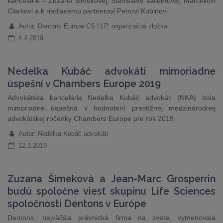
kancelárie – Zuzane Šimekovej, Stanislave Valientovej, Marcellovi
Clarkovi a k riadiacemu partnerovi Petrovi Kubinovi.
Autor: Dentons Europe CS LLP, organizačná zložka
4.4.2019
Nedelka Kubáč advokáti mimoriadne
úspešní v Chambers Europe 2019
Advokátska kancelária Nedelka Kubáč advokáti (NKA) bola
mimoriadne úspešná v hodnotení prestížnej medzinárodnej
advokátskej ročenky Chambers Europe pre rok 2019.
Autor: Nedelka Kubáč advokáti
12.3.2019
Zuzana Šimeková a Jean-Marc Grosperrin
budú spoločne viesť skupinu Life Sciences
spoločnosti Dentons v Európe
Dentons, najväčšia právnická firma na svete, vymenovala