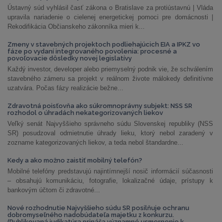
Ústavný súd vyhlásil časť zákona o Bratislave za protiústavnú | Vláda
upravila nariadenie o cielenej energetickej pomoci pre domácnosti |
Rekodifikácia Občianskeho zákonníka mieri k...
Zmeny v stavebných projektoch podliehajúcich EIA a IPKZ vo
fáze po vydaní integrovaného povolenia: procesné a
povoľovacie dôsledky novej legislatívy
Každý investor, developer alebo priemyselný podnik vie, že schválením
stavebného zámeru sa projekt v reálnom živote málokedy definitívne
uzatvára. Počas fázy realizácie bežne...
Zdravotná poisťovňa ako súkromnoprávny subjekt: NSS SR
rozhodol o úhradách nekategorizovaných liekov
Veľký senát Najvyššieho správneho súdu Slovenskej republiky (NSS
SR) posudzoval odmietnutie úhrady lieku, ktorý nebol zaradený v
zozname kategorizovaných liekov, a teda nebol štandardne...
Kedy a ako možno zaistiť mobilný telefón?
Mobilné telefóny predstavujú najintímnejší nosič informácií súčasnosti
– obsahujú komunikáciu, fotografie, lokalizačné údaje, prístupy k
bankovým účtom či zdravotné...
Nové rozhodnutie Najvyššieho súdu SR posilňuje ochranu
dobromyseľného nadobúdateľa majetku z konkurzu.
(Publikovaná judikatúra prináša významné usmernenie k