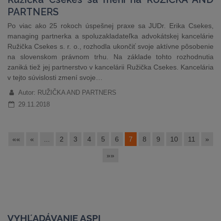
PARTNERS
Po viac ako 25 rokoch úspešnej praxe sa JUDr. Erika Csekes,
managing partnerka a spoluzakladateľka advokátskej kancelárie
Ružička Csekes s. r. o., rozhodla ukončiť svoje aktívne pôsobenie
na slovenskom právnom trhu. Na základe tohto rozhodnutia
zaniká tiež jej partnerstvo v kancelárii Ružička Csekes. Kancelária
v tejto súvislosti zmení svoje…
Autor: RUŽIČKA AND PARTNERS
29.11.2018
««
«
...
2
3
4
5
6
7
8
9
10
11
»
»»
VYHĽADÁVANIE ASPI