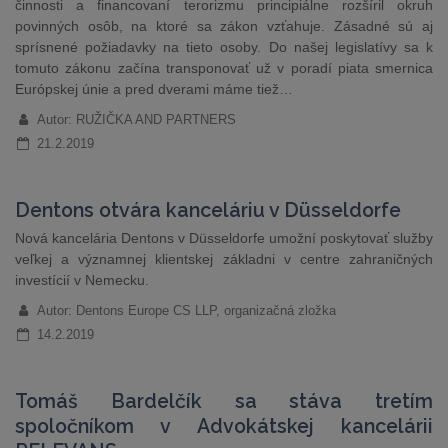
činnosti a financovaní terorizmu principiálne rozšíril okruh
povinných osôb, na ktoré sa zákon vzťahuje. Zásadné sú aj
sprísnené požiadavky na tieto osoby. Do našej legislatívy sa k
tomuto zákonu začína transponovať už v poradí piata smernica
Európskej únie a pred dverami máme tiež…
Autor: RUŽIČKA AND PARTNERS
21.2.2019
Dentons otvára kanceláriu v Düsseldorfe
Nová kancelária Dentons v Düsseldorfe umožní poskytovať služby
veľkej a významnej klientskej základni v centre zahraničných
investícií v Nemecku.
Autor: Dentons Europe CS LLP, organizačná zložka
14.2.2019
Tomáš Bardelčík sa stáva tretím
spoločníkom v Advokátskej kancelárii