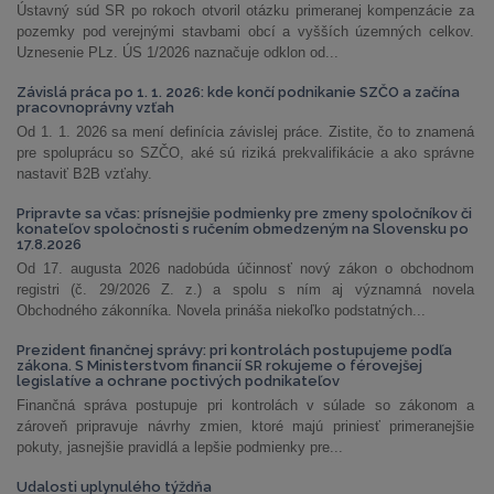
Ústavný súd SR po rokoch otvoril otázku primeranej kompenzácie za
pozemky pod verejnými stavbami obcí a vyšších územných celkov.
Uznesenie PLz. ÚS 1/2026 naznačuje odklon od...
Závislá práca po 1. 1. 2026: kde končí podnikanie SZČO a začína
pracovnoprávny vzťah
Od 1. 1. 2026 sa mení definícia závislej práce. Zistite, čo to znamená
pre spoluprácu so SZČO, aké sú riziká prekvalifikácie a ako správne
nastaviť B2B vzťahy.
Pripravte sa včas: prísnejšie podmienky pre zmeny spoločníkov či
konateľov spoločnosti s ručením obmedzeným na Slovensku po
17.8.2026
Od 17. augusta 2026 nadobúda účinnosť nový zákon o obchodnom
registri (č. 29/2026 Z. z.) a spolu s ním aj významná novela
Obchodného zákonníka. Novela prináša niekoľko podstatných...
Prezident finančnej správy: pri kontrolách postupujeme podľa
zákona. S Ministerstvom financií SR rokujeme o férovejšej
legislatíve a ochrane poctivých podnikateľov
Finančná správa postupuje pri kontrolách v súlade so zákonom a
zároveň pripravuje návrhy zmien, ktoré majú priniesť primeranejšie
pokuty, jasnejšie pravidlá a lepšie podmienky pre...
Udalosti uplynulého týždňa