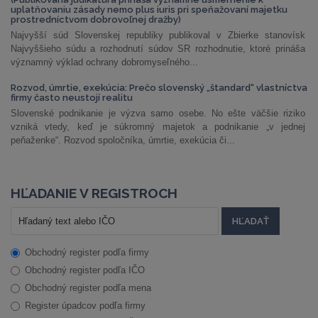
uplatňovaniu zásady nemo plus iuris pri speňažovaní majetku
prostredníctvom dobrovoľnej dražby)
Najvyšší súd Slovenskej republiky publikoval v Zbierke stanovísk
Najvyššieho súdu a rozhodnutí súdov SR rozhodnutie, ktoré prináša
významný výklad ochrany dobromyseľného...
Rozvod, úmrtie, exekúcia: Prečo slovenský „štandard“ vlastníctva
firmy často neustojí realitu
Slovenské podnikanie je výzva samo osebe. No ešte väčšie riziko
vzniká vtedy, keď je súkromný majetok a podnikanie „v jednej
peňaženke“. Rozvod spoločníka, úmrtie, exekúcia či...
HĽADANIE V REGISTROCH
Obchodný register podľa firmy
Obchodný register podľa IČO
Obchodný register podľa mena
Register úpadcov podľa firmy