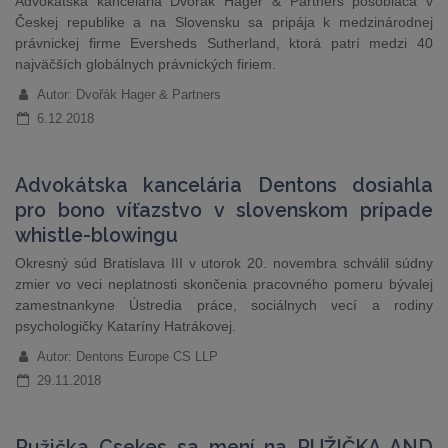
Advokátska kancelária Dvořák Hager & Partners pôsobiaca v
Českej republike a na Slovensku sa pripája k medzinárodnej
právnickej firme Eversheds Sutherland, ktorá patrí medzi 40
najväčších globálnych právnických firiem.
Autor: Dvořák Hager & Partners
6.12.2018
Advokátska kancelária Dentons dosiahla
pro bono víťazstvo v slovenskom prípade
whistle-blowingu
Okresný súd Bratislava III v utorok 20. novembra schválil súdny
zmier vo veci neplatnosti skončenia pracovného pomeru bývalej
zamestnankyne Ústredia práce, sociálnych vecí a rodiny
psychologičky Kataríny Hatrákovej.
Autor: Dentons Europe CS LLP
29.11.2018
Ružička Csekes sa mení na RUŽIČKA AND