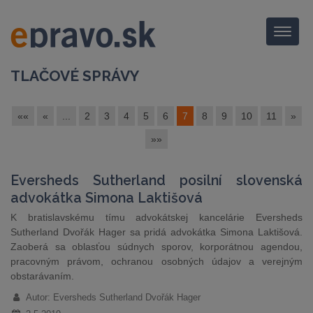
Menu
TLAČOVÉ SPRÁVY
««
«
...
2
3
4
5
6
7
8
9
10
11
»
»»
Eversheds Sutherland posilní slovenská
advokátka Simona Laktišová
K bratislavskému tímu advokátskej kancelárie Eversheds
Sutherland Dvořák Hager sa pridá advokátka Simona Laktišová.
Zaoberá sa oblasťou súdnych sporov, korporátnou agendou,
pracovným právom, ochranou osobných údajov a verejným
obstarávaním.
Autor: Eversheds Sutherland Dvořák Hager