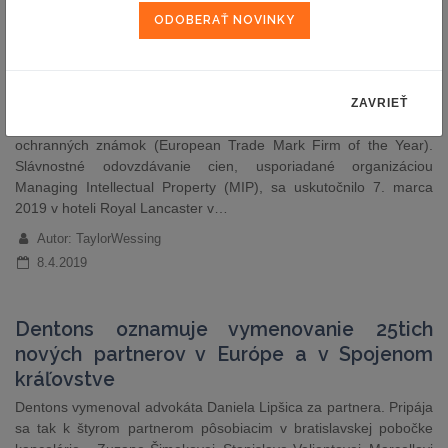
MIP Global Awards 2019 vyhlásil Taylor
Wessing za najlepšiu advokátsku
kanceláriu roka v oblasti ochranných
známok
Medzinárodná advokátska kancelária Taylor Wessing získala už
ZAVRIEŤ
po druhýkrát ocenenie najlepšia európska kancelária v oblasti
ochranných známok (European Trade Mark Firm of the Year).
Slávnostné odovzdávanie cien, usporiadané organizáciou
Managing Intellectual Property (MIP), sa uskutočnilo 7. marca
2019 v hoteli Royal Lancaster v…
Autor: TaylorWessing
8.4.2019
Dentons oznamuje vymenovanie 25tich
nových partnerov v Európe a v Spojenom
kráľovstve
Dentons vymenoval advokáta Daniela Lipšica za partnera. Pripája
sa tak k štyrom partnerom pôsobiacim v bratislavskej pobočke