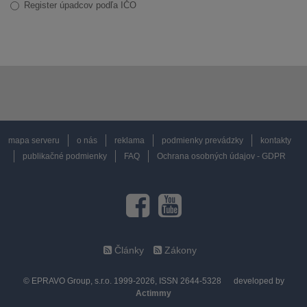
Register úpadcov podľa IČO
mapa serveru
o nás
reklama
podmienky prevádzky
kontakty
publikačné podmienky
FAQ
Ochrana osobných údajov - GDPR
Články
Zákony
© EPRAVO Group, s.r.o. 1999-2026, ISSN 2644-5328
developed by
Actimmy