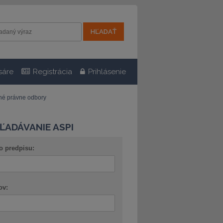
sáre
Registrácia
Prihlásenie
tné právne odbory
ĽADÁVANIE ASPI
o predpisu:
ov: