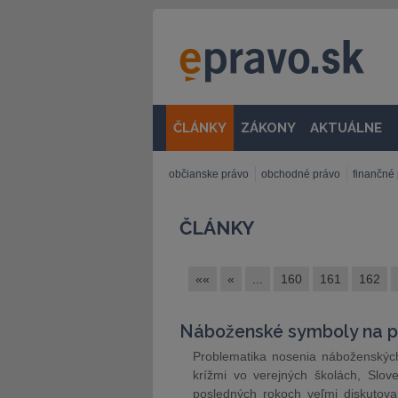
ČLÁNKY
ZÁKONY
AKTUÁLNE
občianske právo
obchodné právo
finančné
ČLÁNKY
««
«
...
160
161
162
Náboženské symboly na p
Problematika nosenia náboženských
krížmi vo verejných školách, Slov
posledných rokoch veľmi diskutovan