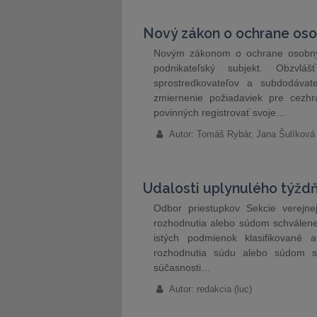
Nový zákon o ochrane os
Novým zákonom o ochrane osobnýc
podnikateľský subjekt. Obzvl
sprostredkovateľov a subdodávat
zmiernenie požiadaviek pre cezhr
povinných registrovať svoje…
Autor: Tomáš Rybár, Jana Šulíko
Udalosti uplynulého týžd
Odbor priestupkov Sekcie verejn
rozhodnutia alebo súdom schválene
istých podmienok klasifikované 
rozhodnutia súdu alebo súdom s
súčasnosti…
Autor: redakcia (luc)