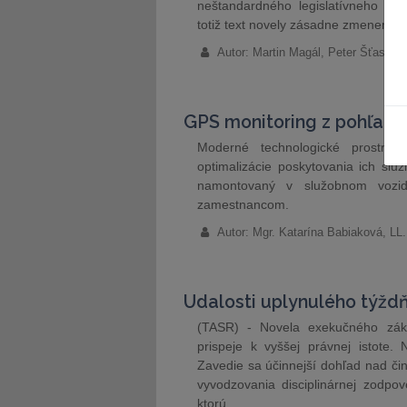
neštandardného legislatívneho pr
totiž text novely zásadne zmenený
Autor: Martin Magál, Peter Šťastný, 
GPS monitoring z pohľad
Moderné technologické prostried
optimalizácie poskytovania ich slu
namontovaný v služobnom vozidl
zamestnancom.
Autor: Mgr. Katarína Babiaková, LL.M
Udalosti uplynulého týžd
(TASR) - Novela exekučného záko
prispeje k vyššej právnej istote.
Zavedie sa účinnejší dohľad nad č
vyvodzovania disciplinárnej zodpo
ktorú…