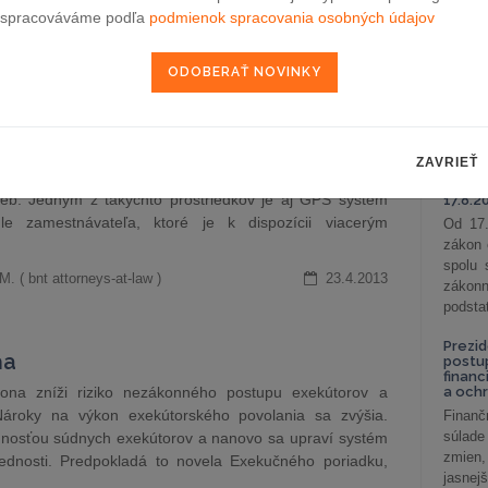
ocesu. Po medzirezortnom pripomienkovom konaní bol
podni
spracováváme podľa
podmienok spracovania osobných údajov
. K prepracovanému zneniu ale už…
vzťah
Od 1. 
Ivan Kisely ( Allen & Overy )
24.4.2013
Zistit
aké sú
nastav
u zamestnanca
Pripra
ZAVRIEŤ
zmeny 
ky prinášajú pre podnikateľov rôznorodé možnosti
s ruč
žieb. Jedným z takýchto prostriedkov je aj GPS systém
17.8.2
e zamestnávateľa, ktoré je k dispozícii viacerým
Od 17.
zákon 
spolu
. ( bnt attorneys-at-law )
23.4.2013
záko
podsta
Prezid
ňa
postu
financ
na zníži riziko nezákonného postupu exekútorov a
a och
 Nároky na výkon exekútorského povolania sa zvýšia.
Finanč
súlade
innosťou súdnych exekútorov a nanovo sa upraví systém
zmien,
vednosti. Predpokladá to novela Exekučného poriadku,
jasnejš