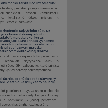
 ako možno zaistiť mobilný telefón?
é telefóny predstavujú najintímnejší nosič
ácií súčasnosti – obsahujú komunikáciu,
rafie, lokalizačné údaje, prístupy k
ým účtom či zdravotné...
ozhodnutie Najvyššieho súdu SR
ňuje ochranu dobromyseľného
údateľa majetku z konkurzu.
kovaná judikatúra prináša významné
nenie k uplatňovaniu zásady nemo
uris pri speňažovaní majetku
edníctvom dobrovoľnej dražby)
ší súd Slovenskej republiky publikoval v
ke stanovísk Najvyššieho súdu a
nutí súdov SR rozhodnutie, ktoré prináša
ný výklad ochrany dobromyseľného...
, úmrtie, exekúcia: Prečo slovenský
ard“ vlastníctva firmy často neustojí
u
ské podnikanie je výzva samo osebe. No
äčšie riziko vzniká vtedy, keď je súkromný
k a podnikanie „v jednej peňaženke“.
spoločníka, úmrtie, exekúcia či...