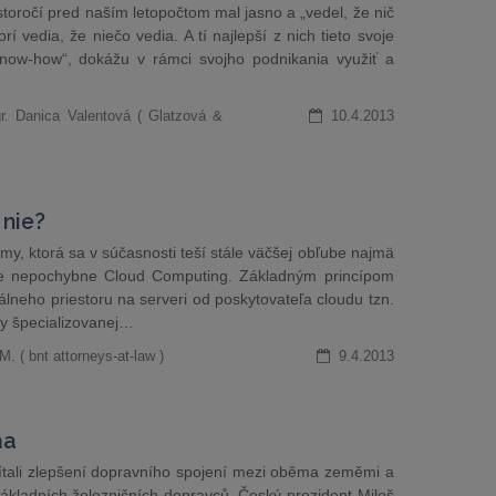
 storočí pred naším letopočtom mal jasno a „vedel, že nič
torí vedia, že niečo vedia. A tí najlepší z nich tieto svoje
now-how“, dokážu v rámci svojho podnikania využiť a
r. Danica Valentová ( Glatzová &
10.4.2013
 nie?
y, ktorá sa v súčasnosti teší stále väčšej obľube najmä
 je nepochybne Cloud Computing. Základným princípom
lneho priestoru na serveri od poskytovateľa cloudu tzn.
ely špecializovanej…
. ( bnt attorneys-at-law )
9.4.2013
ňa
ítali zlepšení dopravního spojení mezi oběma zeměmi a
nákladních železničních dopravců. Český prezident Miloš