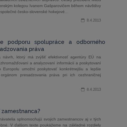
venským kolegou Ivanem Gašparovičem během návštěvy
ení společné česko-slovenské hokejové…
8.4.2013
re podporu spolupráce a odborného
sadzovania práva
a návrh, ktorý má zvýšiť efektívnosť agentúry EÚ na
 zhromažďovaní a analyzovaní informácií a poskytovaní
o Europolu umožní poskytovať konkrétnejšiu a lepšie
 orgánom presadzovania práva pri ich cezhraničnej
8.4.2013
ť zamestnanca?
návatelia splnomocňujú svojich zamestnancov aj v tých
trebné. V ďalšom texte poukážeme na základné rozdiely