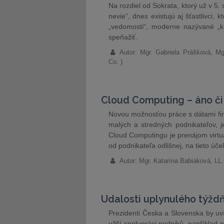
Na rozdiel od Sokrata, ktorý už v 5.
nevie“, dnes existujú aj šťastlivci, k
„vedomosti“, moderne nazývané „k
speňažiť.
Autor: Mgr. Gabriela Prášková, Mg
Co. )
Cloud Computing – áno či
Novou možnosťou práce s dátami firm
malých a stredných podnikateľov,
Cloud Computingu je prenájom virtuá
od podnikateľa odlišnej, na tieto úč
Autor: Mgr. Katarína Babiaková, LL.M
Udalosti uplynulého týžd
Prezidenti Česka a Slovenska by uv
užší spolupráci podniků, například 