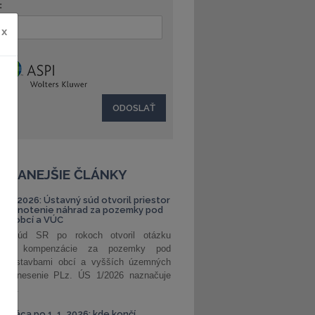
:
x
ČÍTANEJŠIE ČLÁNKY
S 1/2026: Ústavný súd otvoril priestor
ehodnotenie náhrad za pozemky pod
ami obcí a VÚC
ný súd SR po rokoch otvoril otázku
ranej kompenzácie za pozemky pod
ými stavbami obcí a vyšších územných
. Uznesenie PLz. ÚS 1/2026 naznačuje
od...
á práca po 1. 1. 2026: kde končí