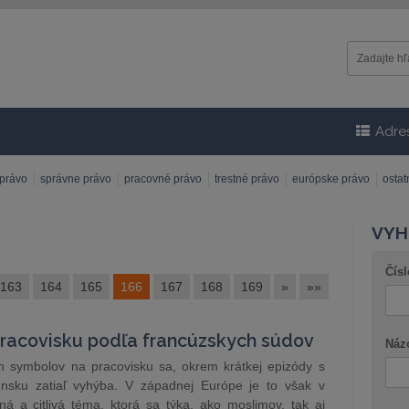
Adre
 právo
správne právo
pracovné právo
trestné právo
európske právo
osta
VYH
Čísl
163
164
165
166
167
168
169
»
»»
racovisku podľa francúzskych súdov
Náz
 symbolov na pracovisku sa, okrem krátkej epizódy s
ensku zatiaľ vyhýba. V západnej Európe je to však v
á a citlivá téma, ktorá sa týka, ako moslimov, tak aj