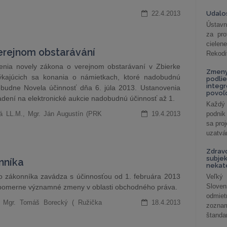
22.4.2013
Udalos
Ústavn
za pro
cielen
verejnom obstarávání
Rekodi
enia novely zákona o verejnom obstarávaní v Zbierke
Zmeny
kajúcich sa konania o námietkach, ktoré nadobudnú
podlie
integ
obudne Novela účinnosť dňa 6. júla 2013. Ustanovenia
povoľo
riadení na elektronické aukcie nadobudnú účinnosť až 1.
Každý 
vá LL.M., Mgr. Ján Augustín (PRK
19.4.2013
podnik
sa pro
uzatvár
Zdrav
subjek
nníka
nekat
 zákonníka zavádza s účinnosťou od 1. februára 2013
Veľký
Slove
pomerne významné zmeny v oblasti obchodného práva.
odmiet
, Mgr. Tomáš Borecký ( Ružička
18.4.2013
zoznam
štandar