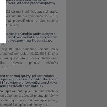
kanie SZČO a začína pracovnoprávny
1. 2026 sa mení definícia závislej práce.
e, čo to znamená pre spoluprácu so SZČO,
 riziká prekvalifikácie a ako správne
iť B2B vzťahy.
vte sa včas: prísnejšie podmienky pre
spoločníkov či konateľov spoločnosti
ením obmedzeným na Slovensku po
026
 augusta 2026 nadobúda účinnosť nový
o obchodnom registri (č. 29/2026 Z. z.) a
 s ním aj významná novela Obchodného
nníka. Novela prináša niekoľko
tných...
ent finančnej správy: pri kontrolách
pujeme podľa zákona. S Ministerstvom
ií SR rokujeme o férovejšej legislatíve
rane poctivých podnikateľov
ná správa postupuje pri kontrolách v
 so zákonom a zároveň pripravuje návrhy
 ktoré majú priniesť primeranejšie pokuty,
ie pravidlá a lepšie podmienky pre...