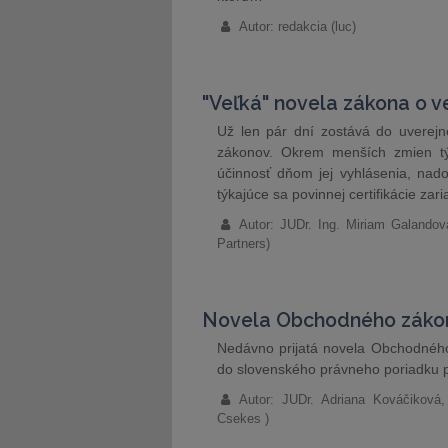
Autor: redakcia (luc)
"Veľká" novela zákona o 
Už len pár dní zostává do uverejn
zákonov. Okrem menších zmien tý
účinnosť dňom jej vyhlásenia, nad
týkajúce sa povinnej certifikácie za
Autor: JUDr. Ing. Miriam Galando
Partners)
Novela Obchodného záko
Nedávno prijatá novela Obchodného
do slovenského právneho poriadku 
Autor: JUDr. Adriana Kováčiková
Csekes )