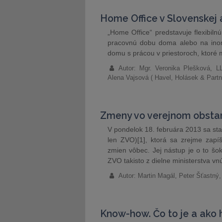
Home Office v Slovenskej 
„Home Office“ predstavuje flexibil
pracovnú dobu doma alebo na inom 
domu s prácou v priestoroch, ktoré 
Autor: Mgr. Veronika Plešková, L
Alena Vajsová ( Havel, Holásek & Partn
Zmeny vo verejnom obsta
V pondelok 18. februára 2013 sa sta
len ZVO)[1], ktorá sa zrejme zapíše
zmien vôbec. Jej nástup je o to šok
ZVO takisto z dielne ministerstva v
Autor: Martin Magál, Peter Šťastný, 
Know-how. Čo to je a ako 