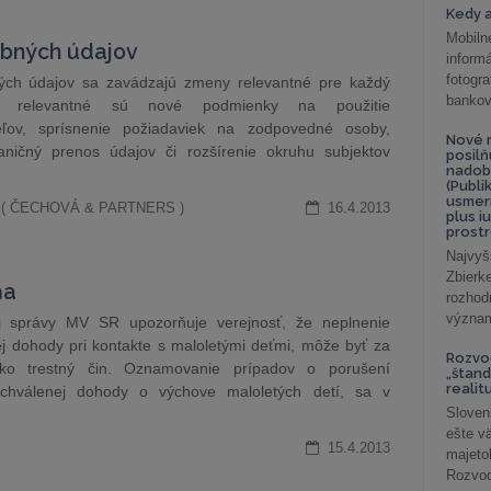
Kedy a
Mobiln
obných údajov
inform
fotog
h údajov sa zavádzajú zmeny relevantné pre každý
bankov
ášť relevantné sú nové podmienky na použitie
eľov, sprísnenie požiadaviek na zodpovedné osoby,
Nové r
aničný prenos údajov či rozšírenie okruhu subjektov
posil
nadob
(Publi
usmer
vá ( ČECHOVÁ & PARTNERS )
16.4.2013
plus i
prostr
Najvyš
Zbier
ňa
rozhod
význam
ej správy MV SR upozorňuje verejnosť, že neplnenie
j dohody pri kontakte s maloletými deťmi, môže byť za
Rozvod
ako trestný čin. Oznamovanie prípadov o porušení
„štand
realit
chválenej dohody o výchove maloletých detí, sa v
Sloven
ešte v
15.4.2013
majeto
Rozvod 