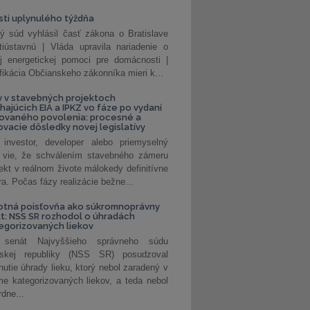
ti uplynulého týždňa
ý súd vyhlásil časť zákona o Bratislave
tiústavnú | Vláda upravila nariadenie o
ej energetickej pomoci pre domácnosti |
fikácia Občianskeho zákonníka mieri k...
 v stavebných projektoch
hajúcich EIA a IPKZ vo fáze po vydaní
rovaného povolenia: procesné a
vacie dôsledky novej legislatívy
investor, developer alebo priemyselný
 vie, že schválením stavebného zámeru
jekt v reálnom živote málokedy definitívne
a. Počas fázy realizácie bežne...
otná poisťovňa ako súkromnoprávny
t: NSS SR rozhodol o úhradách
egorizovaných liekov
 senát Najvyššieho správneho súdu
nskej republiky (NSS SR) posudzoval
nutie úhrady lieku, ktorý nebol zaradený v
e kategorizovaných liekov, a teda nebol
dne...