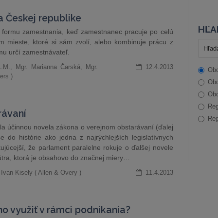
a Českej republike
HĽA
nú formu zamestnania, keď zamestnanec pracuje po celú
mieste, ktoré si sám zvolí, alebo kombinuje prácu z
mu určí zamestnávateľ.
L.M., Mgr. Marianna Čarská, Mgr.
12.4.2013
Obc
ers )
Obc
Obc
Reg
rávaní
Reg
la účinnou novela zákona o verejnom obstarávaní (ďalej
 do histórie ako jedna z najrýchlejších legislatívnych
ujúcejší, že parlament paralelne rokuje o ďalšej novele
nútra, ktorá je obsahovo do značnej miery…
Ivan Kisely ( Allen & Overy )
11.4.2013
ho využiť v rámci podnikania?