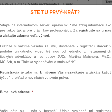
Text
a Veľkej Británii. V tejto problematike už súdy…
STE TU PRVÝ-KRÁT?
SCHNEIDER & PARTNERS )
26.4.2013
Vitajte na internetovom serveri epravo.sk. Sme zdroj informácií ako
nkurze a reštrukturalizácii
pre laikov tak aj pre právnikov profesionálov.
Zaregistrujte sa u nás
a získajte zdarma veľa výhod.
 v septembri 2011 novelu zákona o konkurze a
la účinnosť dňa 1. januára 2012. Účinnosť niektorých
Pretože si vážíme Vašeho záujmu, dostanete k registracií darček v
úcich sa pojmových znakov predĺženia, povinnosti podať
podobe unikátneho video tréningu od jedného z nejznámějších
níkom a zodpovednosti za porušenie povinnosti podať
českých advokátov a rozhodcov JUDr. Martina Maisnera, Ph.D.,
NAJ
MCIArb, a to "Taktika vyjednávání o smlouvách".
r Růžička ( Ružička Csekes )
25.4.2013
PLz. Ú
Registrácia je zdarma, k ničomu Vás nezaväzuje
a získáte každý
na pr
týždeň prehľad o novinkách vo svete práva.
stavb
Ústav
rejnom obstarávaní
prime
E-mailová adresa:
*
verejn
celkov
odklon 
dstúpil najzásadnejšiu zmenu od svojho prijatia v roku
činnosť 1. júla tohto roku, je výsledkom viac ako
Vaše dáta sú u nás v bezpečí. Údaje vyplnené pri registrácií
Závisl