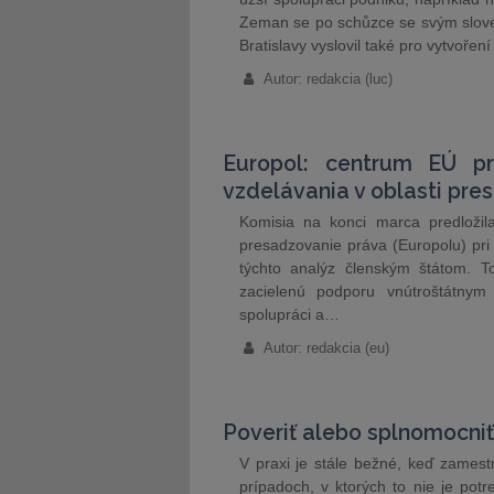
Zeman se po schůzce se svým slo
Bratislavy vyslovil také pro vytvoř
Autor: redakcia (luc)
Europol: centrum EÚ p
vzdelávania v oblasti pre
Komisia na konci marca predložil
presadzovanie práva (Europolu) pri
týchto analýz členským štátom. T
zacielenú podporu vnútroštátnym
spolupráci a…
Autor: redakcia (eu)
Poveriť alebo splnomocni
V praxi je stále bežné, keď zamest
prípadoch, v ktorých to nie je po