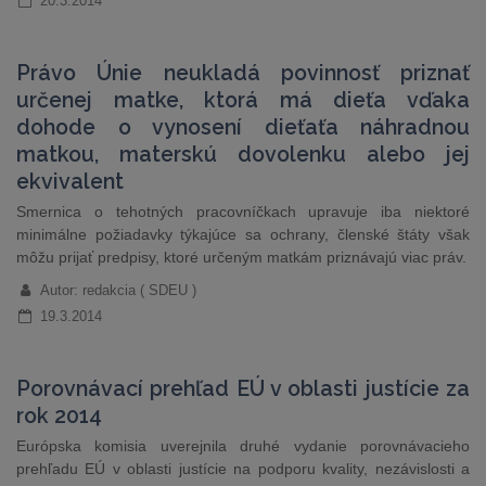
20.3.2014
Právo Únie neukladá povinnosť priznať
určenej matke, ktorá má dieťa vďaka
dohode o vynosení dieťaťa náhradnou
matkou, materskú dovolenku alebo jej
ekvivalent
Smernica o tehotných pracovníčkach upravuje iba niektoré
minimálne požiadavky týkajúce sa ochrany, členské štáty však
môžu prijať predpisy, ktoré určeným matkám priznávajú viac práv.
Autor: redakcia ( SDEU )
19.3.2014
Porovnávací prehľad EÚ v oblasti justície za
rok 2014
Európska komisia uverejnila druhé vydanie porovnávacieho
prehľadu EÚ v oblasti justície na podporu kvality, nezávislosti a