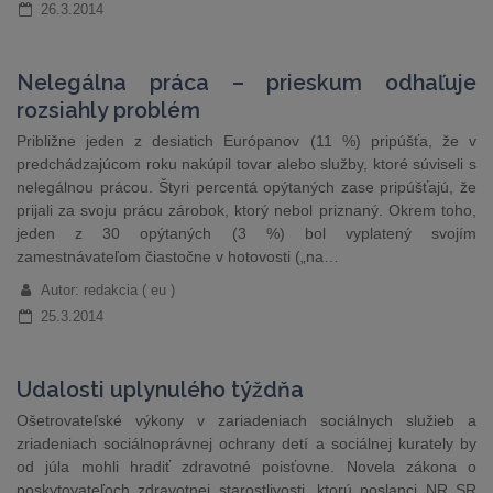
26.3.2014
Nelegálna práca – prieskum odhaľuje
rozsiahly problém
Približne jeden z desiatich Európanov (11 %) pripúšťa, že v
predchádzajúcom roku nakúpil tovar alebo služby, ktoré súviseli s
nelegálnou prácou. Štyri percentá opýtaných zase pripúšťajú, že
prijali za svoju prácu zárobok, ktorý nebol priznaný. Okrem toho,
jeden z 30 opýtaných (3 %) bol vyplatený svojím
zamestnávateľom čiastočne v hotovosti („na…
Autor: redakcia ( eu )
25.3.2014
Udalosti uplynulého týždňa
Ošetrovateľské výkony v zariadeniach sociálnych služieb a
zriadeniach sociálnoprávnej ochrany detí a sociálnej kurately by
od júla mohli hradiť zdravotné poisťovne. Novela zákona o
poskytovateľoch zdravotnej starostlivosti, ktorú poslanci NR SR