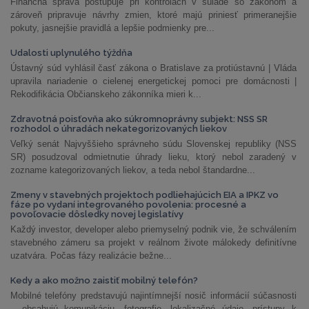
Finančná správa postupuje pri kontrolách v súlade so zákonom a
zároveň pripravuje návrhy zmien, ktoré majú priniesť primeranejšie
pokuty, jasnejšie pravidlá a lepšie podmienky pre...
Udalosti uplynulého týždňa
Ústavný súd vyhlásil časť zákona o Bratislave za protiústavnú | Vláda
upravila nariadenie o cielenej energetickej pomoci pre domácnosti |
Rekodifikácia Občianskeho zákonníka mieri k...
Zdravotná poisťovňa ako súkromnoprávny subjekt: NSS SR
rozhodol o úhradách nekategorizovaných liekov
Veľký senát Najvyššieho správneho súdu Slovenskej republiky (NSS
SR) posudzoval odmietnutie úhrady lieku, ktorý nebol zaradený v
zozname kategorizovaných liekov, a teda nebol štandardne...
Zmeny v stavebných projektoch podliehajúcich EIA a IPKZ vo
fáze po vydaní integrovaného povolenia: procesné a
povoľovacie dôsledky novej legislatívy
Každý investor, developer alebo priemyselný podnik vie, že schválením
stavebného zámeru sa projekt v reálnom živote málokedy definitívne
uzatvára. Počas fázy realizácie bežne...
Kedy a ako možno zaistiť mobilný telefón?
Mobilné telefóny predstavujú najintímnejší nosič informácií súčasnosti
– obsahujú komunikáciu, fotografie, lokalizačné údaje, prístupy k