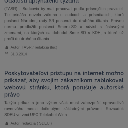
Udalosti uplynulého týždňa
(TASR) - Sudcovia by mali pracovať podľa prísnejších pravidiel.
Tie prináša novela zákona o sudcoch a prísediacich, ktorú
poslanci Národnej rady SR posunuli do druhého čítania. Právnu
normu predložili poslanci Smeru-SD a súvisí s ústavnými
zmenami, na ktorých sa dohodol Smer-SD s KDH, a ktoré už
prešli do druhého čítania.
Autor: TASR / redakcia (luc)
31.3.2014
Poskytovateľovi prístupu na internet možno
prikázať, aby svojim zákazníkom zablokoval
webovú stránku, ktorá porušuje autorské
právo
Takýto príkaz a jeho výkon však musí zabezpečiť spravodlivú
rovnováhu medzi dotknutými základnými právami. Rozsudok
SDEU vo veci UPC Telekabel Wien.
Autor: redakcia ( SDEU )