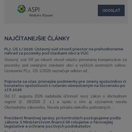
NAJČÍTANEJŠIE ČLÁNKY
PLz. ÚS 1/2026: Ústavný súd otvoril priestor na prehodnotenie
náhrad za pozemky pod stavbami obcí a VÚC
Ústavný súd SR po rokoch otvoril otázku primeranej kompenzácie za
pozemky pod verejnými stavbami obcí a vyšších územných celkov.
Uznesenie PLz. ÚS 1/2026 naznačuje odklon od...
Pripravte sa včas: prísnejšie podmienky pre zmeny spoločníkov či
konateľov spoločnosti s ručením obmedzeným na Slovensku po
17.8.2026
Od 17. augusta 2026 nadobúda účinnosť nový zákon o obchodnom
registri (č. 29/2026 Z. z.) a spolu s ním aj významná novela
Obchodného zákonníka. Novela prináša niekoľko podstatných...
Prezident finančnej správy: pri kontrolách postupujeme podľa
zákona. S Ministerstvom financií SR rokujeme o férovejšej
legislatíve a ochrane poctivých podnikateľov