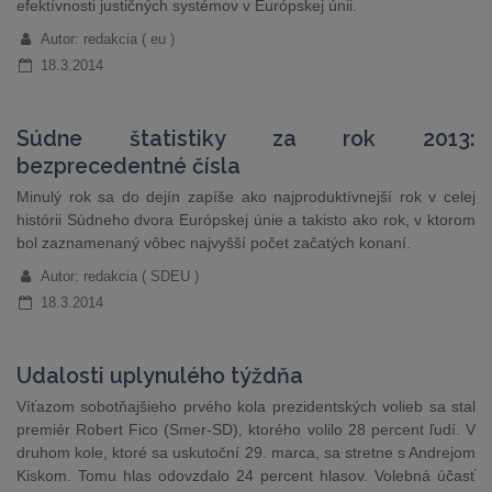
efektívnosti justičných systémov v Európskej únii.
Autor: redakcia ( eu )
18.3.2014
Súdne štatistiky za rok 2013:
bezprecedentné čísla
Minulý rok sa do dejín zapíše ako najproduktívnejší rok v celej
histórii Súdneho dvora Európskej únie a takisto ako rok, v ktorom
bol zaznamenaný vôbec najvyšší počet začatých konaní.
Autor: redakcia ( SDEU )
18.3.2014
Udalosti uplynulého týždňa
Víťazom sobotňajšieho prvého kola prezidentských volieb sa stal
premiér Robert Fico (Smer-SD), ktorého volilo 28 percent ľudí. V
druhom kole, ktoré sa uskutoční 29. marca, sa stretne s Andrejom
Kiskom. Tomu hlas odovzdalo 24 percent hlasov. Volebná účasť