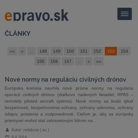
Menu
ČLÁNKY
««
«
...
148
149
150
151
152
153
154
155
156
157
...
»
»»
Nové normy na reguláciu civilných drónov
Európska komisia navrhla nové prísne normy na reguláciu
operácií civilných drónov (diaľkovo riadených lietadiel, RPAS –
remotely piloted aircraft sytems). Nové normy sa budú týkať
bezpečnosti, bezpečnostnej ochrany, ochrany súkromia, ochrany
údajov, poistenia a zodpovednosti. Cieľom je, aby sa európsky
priemysel mohol stať celosvetovým lídrom na…
Autor: redakcia ( eu )
9.4.2014