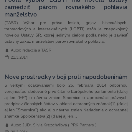
zamedziť párom rovnakého pohlavia
manželstvo
(TASR) Výbor pre práva lesieb, gejov, bisexuálnych,
transrodových a intersexuálnych (LGBTI) osôb je znepokojený
novelou Ústavy SR, ktorej jediným cieľom podľa neho je zaviesť
ústavný zákaz manželstiev párov rovnakého pohlavia.
Autor: redakcia a TASR
21.3.2014
Nové prostredky v boji proti napodobeninám
S veľkými očakávaniami bolo 25. februára 2014 odbornou
verejnosťou sledované prvé čítanie Európskeho parlamentu (ďalej
aj len "EP") o návrhu zmien Smernice o aproximácii právnych
predpisov členských štátov v oblasti ochranných známok[1] (ďalej
aj len "Smernica") ako aj o návrhu zmien Nariadenia o ochrannej
známke Spoločenstva[2] (ďalej aj len…
Autor: JUDr. Silvia Kratochvilová ( PRK Partners )