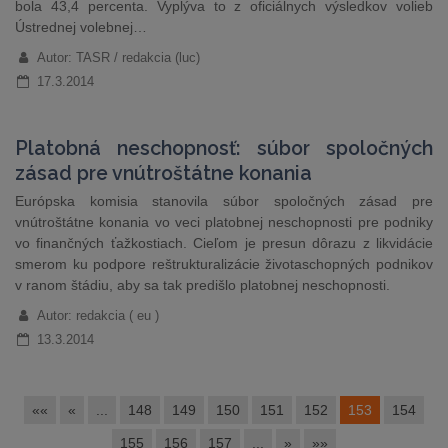
bola 43,4 percenta. Vyplýva to z oficiálnych výsledkov volieb
Ústrednej volebnej…
Autor: TASR / redakcia (luc)
17.3.2014
Platobná neschopnosť: súbor spoločných
zásad pre vnútroštátne konania
Európska komisia stanovila súbor spoločných zásad pre
vnútroštátne konania vo veci platobnej neschopnosti pre podniky
vo finančných ťažkostiach. Cieľom je presun dôrazu z likvidácie
smerom ku podpore reštrukturalizácie životaschopných podnikov
v ranom štádiu, aby sa tak predišlo platobnej neschopnosti.
Autor: redakcia ( eu )
13.3.2014
««
«
...
148
149
150
151
152
153
154
155
156
157
...
»
»»