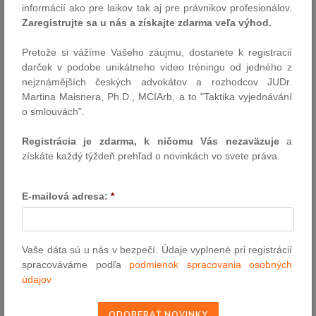
organizácii Ústavného súdu SR, ktorú parlament posunul do
informácií ako pre laikov tak aj pre právnikov profesionálov.
druhého čítania. Rovnaký scenár bol aj pred rokom a…
Zaregistrujte sa u nás a získajte zdarma veľa výhod.
Autor: TASR / redakcia (luc)
Pretože si vážíme Vašeho záujmu, dostanete k registracií
7.4.2014
darček v podobe unikátneho video tréningu od jedného z
nejznámějších českých advokátov a rozhodcov JUDr.
Martina Maisnera, Ph.D., MCIArb, a to "Taktika vyjednávání
Poslanci zvolili piatich kandidátov na
o smlouvách".
ústavných sudcov
Registrácia je zdarma, k ničomu Vás nezaväzuje
a
(TASR) Poslanci Národnej rady SR v tajnej voľbe zvolili piatich
získáte každý týždeň prehľad o novinkách vo svete práva.
kandidátov na ústavných sudcov. Ich úlohou bolo zvoliť šesť
uchádzačov. Z nich následne prezident SR vyberie trojicu, ktorá
zasadne na 12 rokov na Ústavný súd SR a vymení Jána Lubyho,
E-mailová adresa:
*
Juraja Horvátha a Jána Auxta - funkčné obdobie im končí 4. júla
tohto roku.
Autor: redakcia a TASR
Vaše dáta sú u nás v bezpečí. Údaje vyplnené pri registrácií
4.4.2014
spracováváme podľa
podmienok spracovania osobných
údajov
Návrh zákona o oznamovateľoch