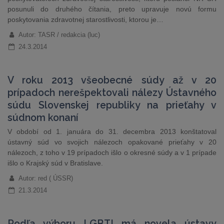
posunuli do druhého čítania, preto upravuje novú formu
poskytovania zdravotnej starostlivosti, ktorou je…
Autor: TASR / redakcia (luc)
24.3.2014
V roku 2013 všeobecné súdy až v 20
prípadoch nerešpektovali nálezy Ústavného
súdu Slovenskej republiky na prieťahy v
súdnom konaní
V období od 1. januára do 31. decembra 2013 konštatoval
ústavný súd vo svojich nálezoch opakované prieťahy v 20
nálezoch, z toho v 19 prípadoch išlo o okresné súdy a v 1 prípade
išlo o Krajský súd v Bratislave.
Autor: red ( ÚSSR)
21.3.2014
Podľa výboru LGBTI má novela ústavy