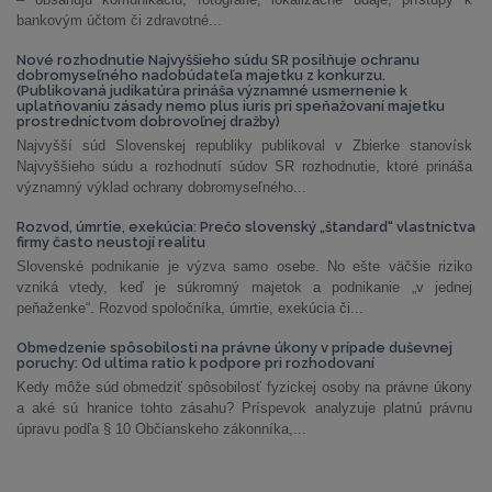
bankovým účtom či zdravotné...
Nové rozhodnutie Najvyššieho súdu SR posilňuje ochranu
dobromyseľného nadobúdateľa majetku z konkurzu.
(Publikovaná judikatúra prináša významné usmernenie k
uplatňovaniu zásady nemo plus iuris pri speňažovaní majetku
prostredníctvom dobrovoľnej dražby)
Najvyšší súd Slovenskej republiky publikoval v Zbierke stanovísk
Najvyššieho súdu a rozhodnutí súdov SR rozhodnutie, ktoré prináša
významný výklad ochrany dobromyseľného...
Rozvod, úmrtie, exekúcia: Prečo slovenský „štandard“ vlastníctva
firmy často neustojí realitu
Slovenské podnikanie je výzva samo osebe. No ešte väčšie riziko
vzniká vtedy, keď je súkromný majetok a podnikanie „v jednej
peňaženke“. Rozvod spoločníka, úmrtie, exekúcia či...
Obmedzenie spôsobilosti na právne úkony v prípade duševnej
poruchy: Od ultima ratio k podpore pri rozhodovaní
Kedy môže súd obmedziť spôsobilosť fyzickej osoby na právne úkony
a aké sú hranice tohto zásahu? Príspevok analyzuje platnú právnu
úpravu podľa § 10 Občianskeho zákonníka,...