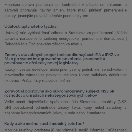
Finančná správa postupuje pri kontrolách v súlade so zákonom a
zároveň pripravuje návrhy zmien, ktoré majú priniesť primeranejšie
pokuty, jasnejšie pravidlá a lepšie podmienky pre...
Udalosti uplynulého týždňa
Ústavný súd vyhlásil časť zákona o Bratislave za protiústavnú | Vláda
upravila nariadenie o cielenej energetickej pomoci pre domácnosti |
Rekodifikácia Občianskeho zákonníka mieri k...
Zmeny v stavebných projektoch podliehajúcich EIA a IPKZ vo
fáze po vydaní integrovaného povolenia: procesné a
povoľovacie dôsledky novej legislatívy
Každý investor, developer alebo priemyselný podnik vie, že schválením
stavebného zámeru sa projekt v reálnom živote málokedy definitívne
uzatvára. Počas fázy realizácie bežne...
Zdravotná poisťovňa ako súkromnoprávny subjekt: NSS SR
rozhodol o úhradách nekategorizovaných liekov
Veľký senát Najvyššieho správneho súdu Slovenskej republiky (NSS
SR) posudzoval odmietnutie úhrady lieku, ktorý nebol zaradený v
zozname kategorizovaných liekov, a teda nebol štandardne...
Kedy a ako možno zaistiť mobilný telefón?
Mobilné telefóny predstavujú najintímnejší nosič informácií súčasnosti