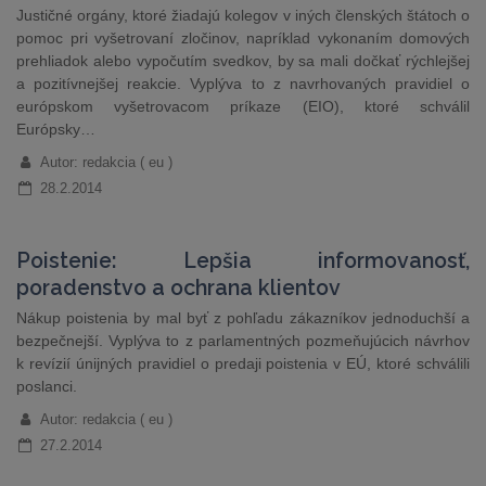
Justičné orgány, ktoré žiadajú kolegov v iných členských štátoch o
pomoc pri vyšetrovaní zločinov, napríklad vykonaním domových
prehliadok alebo vypočutím svedkov, by sa mali dočkať rýchlejšej
a pozitívnejšej reakcie. Vyplýva to z navrhovaných pravidiel o
európskom vyšetrovacom príkaze (EIO), ktoré schválil
Európsky…
Autor: redakcia ( eu )
28.2.2014
Poistenie: Lepšia informovanosť,
poradenstvo a ochrana klientov
Nákup poistenia by mal byť z pohľadu zákazníkov jednoduchší a
bezpečnejší. Vyplýva to z parlamentných pozmeňujúcich návrhov
k revízií únijných pravidiel o predaji poistenia v EÚ, ktoré schválili
poslanci.
Autor: redakcia ( eu )
27.2.2014