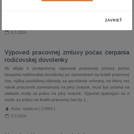
spory a vady predmetu nadobudnutia a pretrháva sa zásada
nemo plus iuris. Avšak existuje aj názor právnej vedy[2], že
príklep je tzv. inou právnou skutočnosťou v…
ZAVRIEŤ
Autor: JUDr. Daniela Ježová, LL.M., PhD.
6.3.2014
Výpoved pracovnej zmluvy počas čerpania
rodičovskej dovolenky
Ak dôjde k protiprávnej výpovedi pracovnej zmluvy počas
čerpania rodičovskej dovolenky pri zamestnaní na kratší pracovný
čas, výška paušálnej náhrady za porušenie ochrany, na ktorú má
nárok pracovník zamestnaný na plný úväzok, musí byť určená na
základe mzdy za prácu na plný úväzok. Výpočet opierajúci sa o
mzdu za prácu na kratší pracovný čas by z…
Autor: redakcia ( CVRIA )
5.3.2014