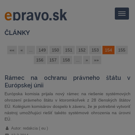
Menu
ČLÁNKY
««
«
...
149
150
151
152
153
154
155
156
157
158
...
»
»»
Rámec na ochranu právneho štátu v
Európskej únii
Európska komisia prijala nový rámec na riešenie systémových
ohrození právneho štátu v ktoromkoľvek z 28 členských štátov
EÚ. Kolégium komisárov dospelo k záveru, že je potrebné vytvoriť
nástroj umožňujúci riešiť takéto systémové ohrozenia na úrovni
EÚ.
Autor: redakcia ( eu )