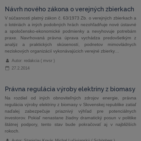
Návrh nového zákona o verejných zbierkach
V súčasnosti platný zákon č. 63/1973 Zb. o verejných zbierkach a
o lotériách a iných podobných hrách nezohľadňuje nové ústavné
a spoločensko-ekonomické podmienky a nevyhovuje potrebám
praxe. Navrhovaná právna úprava vychádza predovšetkým z
analýz a praktických skúseností, podnetov mimovládnych
neziskových organizácií vykonávajúcich verejné zbierky…
Autor: redakcia ( mvsr )
27.2.2014
Právna regulácia výroby elektriny z biomasy
Na rozdiel od iných obnoviteľných zdrojov energie, právna
regulácia výroby elektriny z biomasy v Slovenskej republike zatiaľ
naďalej zabezpečuje priaznivý výhľad pre potenciálnych
investorov. Pokiaľ nenastane žiadny dramatický posun v politike
štátnej podpory, tento stav bude pokračovať aj v najbližších
rokoch.
Autor: Stanislav Kovár, Michal Lučivjanský ( Schönherr )