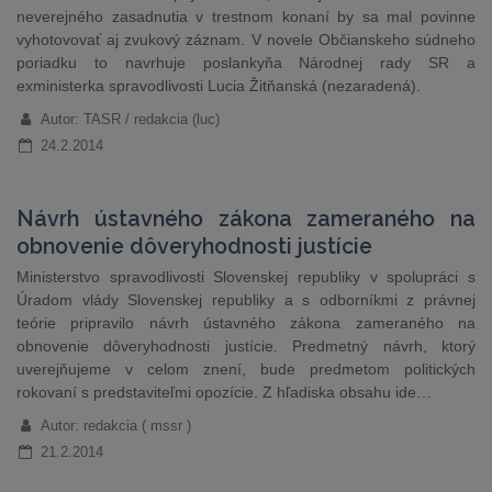
neverejného zasadnutia v trestnom konaní by sa mal povinne
vyhotovovať aj zvukový záznam. V novele Občianskeho súdneho
poriadku to navrhuje poslankyňa Národnej rady SR a
exministerka spravodlivosti Lucia Žitňanská (nezaradená).
Autor: TASR / redakcia (luc)
24.2.2014
Návrh ústavného zákona zameraného na
obnovenie dôveryhodnosti justície
Ministerstvo spravodlivosti Slovenskej republiky v spolupráci s
Úradom vlády Slovenskej republiky a s odborníkmi z právnej
teórie pripravilo návrh ústavného zákona zameraného na
obnovenie dôveryhodnosti justície. Predmetný návrh, ktorý
uverejňujeme v celom znení, bude predmetom politických
rokovaní s predstaviteľmi opozície. Z hľadiska obsahu ide…
Autor: redakcia ( mssr )
21.2.2014