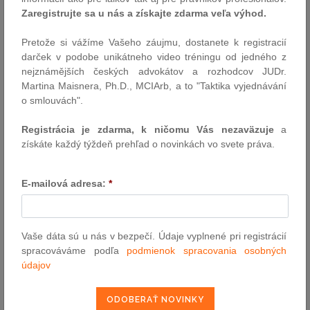
Autor: TASR / redakcia (luc)
Zaregistrujte sa u nás a získajte zdarma veľa výhod.
10.3.2014
Pretože si vážíme Vašeho záujmu, dostanete k registracií
darček v podobe unikátneho video tréningu od jedného z
nejznámějších českých advokátov a rozhodcov JUDr.
Extrémne zbytočné prieťahy okresných a
Martina Maisnera, Ph.D., MCIArb, a to "Taktika vyjednávání
krajských súdov a konštatovanie porušenie
o smlouvách".
práva na osobnú slobodu
Ústavný súd SR konštatoval za minulý rok extrémne zbytočné
Registrácia je zdarma, k ničomu Vás nezaväzuje
a
prieťahy okresných a krajských súdov v 34 nálezoch. V roku 2013
získáte každý týždeň prehľad o novinkách vo svete práva.
také konštatoval porušenie práva na osobnú slobodu v 18
nálezoch.
E-mailová adresa:
*
Autor: red ( ÚSSR)
7.3.2014
Vaše dáta sú u nás v bezpečí. Údaje vyplnené pri registrácií
spracováváme podľa
podmienok spracovania osobných
Dobrovoľná dražba a ochrana vydražiteľa
údajov
Do nedávna bol v právnej teórií zaužívaný právny názor, že
nadobudnutie vlastníctva prostredníctvom dražby je tzv. originálne
nadobudnutie[1], čiže sa na nadobúdateľa nevzťahujú právne