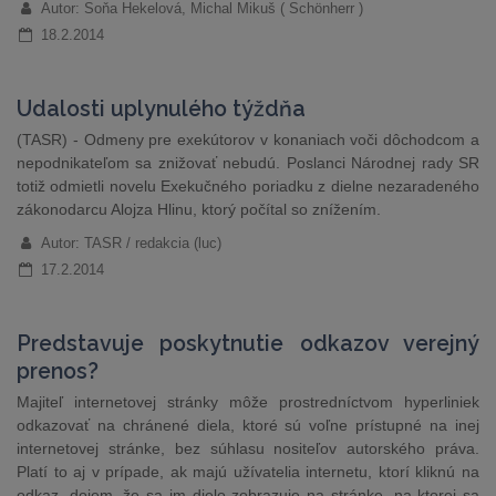
Autor: Soňa Hekelová, Michal Mikuš ( Schönherr )
18.2.2014
Udalosti uplynulého týždňa
(TASR) - Odmeny pre exekútorov v konaniach voči dôchodcom a
nepodnikateľom sa znižovať nebudú. Poslanci Národnej rady SR
totiž odmietli novelu Exekučného poriadku z dielne nezaradeného
zákonodarcu Alojza Hlinu, ktorý počítal so znížením.
Autor: TASR / redakcia (luc)
17.2.2014
Predstavuje poskytnutie odkazov verejný
prenos?
Majiteľ internetovej stránky môže prostredníctvom hyperliniek
odkazovať na chránené diela, ktoré sú voľne prístupné na inej
internetovej stránke, bez súhlasu nositeľov autorského práva.
Platí to aj v prípade, ak majú užívatelia internetu, ktorí kliknú na
odkaz, dojem, že sa im dielo zobrazuje na stránke, na ktorej sa