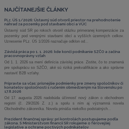
NAJČÍTANEJŠIE ČLÁNKY
PLz. ÚS 1/2026: Ústavný súd otvoril priestor na prehodnotenie
náhrad za pozemky pod stavbami obcí a VÚC
Ústavný súd SR po rokoch otvoril otázku primeranej kompenzácie za
pozemky pod verejnými stavbami obcí a vyšších územných celkov.
Uznesenie PLz. ÚS 1/2026 naznačuje odklon od...
Závislá práca po 1. 1. 2026: kde končí podnikanie SZČO a začína
pracovnoprávny vzťah
Od 1. 1. 2026 sa mení definícia závislej práce. Zistite, čo to znamená
pre spoluprácu so SZČO, aké sú riziká prekvalifikácie a ako správne
nastaviť B2B vzťahy.
Pripravte sa včas: prísnejšie podmienky pre zmeny spoločníkov či
konateľov spoločnosti s ručením obmedzeným na Slovensku po
17.8.2026
Od 17. augusta 2026 nadobúda účinnosť nový zákon o obchodnom
registri (č. 29/2026 Z. z.) a spolu s ním aj významná novela
Obchodného zákonníka. Novela prináša niekoľko podstatných...
Prezident finančnej správy: pri kontrolách postupujeme podľa
zákona. S Ministerstvom financií SR rokujeme o férovejšej
legislatíve a ochrane poctivých podnikateľov