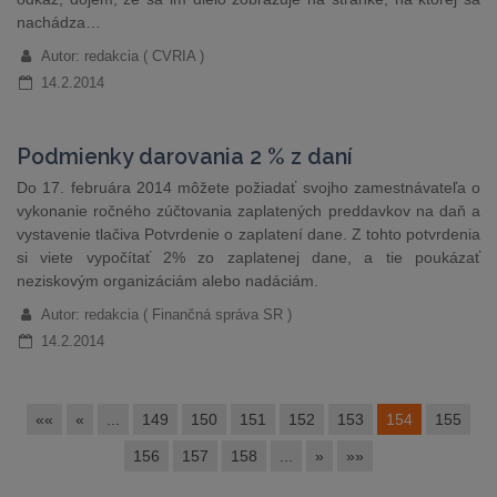
nachádza…
Autor: redakcia ( CVRIA )
14.2.2014
Podmienky darovania 2 % z daní
Do 17. februára 2014 môžete požiadať svojho zamestnávateľa o
vykonanie ročného zúčtovania zaplatených preddavkov na daň a
vystavenie tlačiva Potvrdenie o zaplatení dane. Z tohto potvrdenia
si viete vypočítať 2% zo zaplatenej dane, a tie poukázať
neziskovým organizáciám alebo nadáciám.
Autor: redakcia ( Finančná správa SR )
14.2.2014
««
«
...
149
150
151
152
153
154
155
156
157
158
...
»
»»