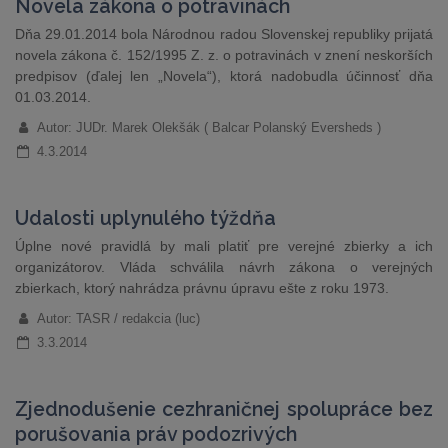
Novela zákona o potravinách
Dňa 29.01.2014 bola Národnou radou Slovenskej republiky prijatá
novela zákona č. 152/1995 Z. z. o potravinách v znení neskorších
predpisov (ďalej len „Novela“), ktorá nadobudla účinnosť dňa
01.03.2014.
Autor: JUDr. Marek Olekšák ( Balcar Polanský Eversheds )
4.3.2014
Udalosti uplynulého týždňa
Úplne nové pravidlá by mali platiť pre verejné zbierky a ich
organizátorov. Vláda schválila návrh zákona o verejných
zbierkach, ktorý nahrádza právnu úpravu ešte z roku 1973.
Autor: TASR / redakcia (luc)
3.3.2014
Zjednodušenie cezhraničnej spolupráce bez
porušovania práv podozrivých