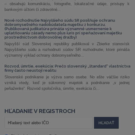
– obsahujú komunikáciu, fotografie, lokalizačné údaje, prístupy k
bankovým účtom či zdravotné...
Nové rozhodnutie Najvyššieho súdu SR posilňuje ochranu
dobromyseľného nadobúdateľa majetku z konkurzu.
(Publikovaná judikatúra prináša významné usmernenie k
uplatňovaniu zásady nemo plus iuris pri speňažovaní majetku
prostredníctvom dobrovoľnej dražby)
Najvyšší súd Slovenskej republiky publikoval v Zbierke stanovísk
Najvyššieho súdu a rozhodnutí súdov SR rozhodnutie, ktoré prináša
významný výklad ochrany dobromyseľného...
Rozvod, úmrtie, exekúcia: Prečo slovenský „štandard“ vlastníctva
firmy často neustojí realitu
Slovenské podnikanie je výzva samo osebe. No ešte väčšie riziko
vzniká vtedy, keď je súkromný majetok a podnikanie „v jednej
peňaženke“. Rozvod spoločníka, úmrtie, exekúcia či...
HĽADANIE V REGISTROCH