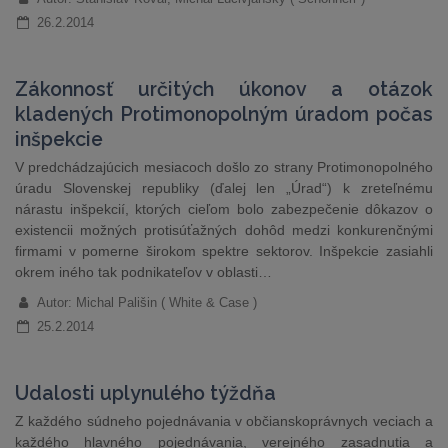
26.2.2014
Zákonnosť určitých úkonov a otázok
kladených Protimonopolným úradom počas
inšpekcie
V predchádzajúcich mesiacoch došlo zo strany Protimonopolného
úradu Slovenskej republiky (ďalej len „Úrad“) k zreteľnému
nárastu inšpekcií, ktorých cieľom bolo zabezpečenie dôkazov o
existencii možných protisúťažných dohôd medzi konkurenčnými
firmami v pomerne širokom spektre sektorov. Inšpekcie zasiahli
okrem iného tak podnikateľov v oblasti…
Autor: Michal Pališin ( White & Case )
25.2.2014
Udalosti uplynulého týždňa
Z každého súdneho pojednávania v občianskoprávnych veciach a
každého hlavného pojednávania, verejného zasadnutia a