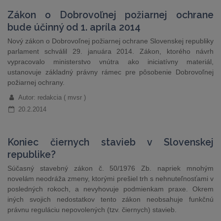
Zákon o Dobrovoľnej požiarnej ochrane
bude účinný od 1. apríla 2014
Nový zákon o Dobrovoľnej požiarnej ochrane Slovenskej republiky
parlament schválil 29. januára 2014. Zákon, ktorého návrh
vypracovalo ministerstvo vnútra ako iniciatívny materiál,
ustanovuje základný právny rámec pre pôsobenie Dobrovoľnej
požiarnej ochrany.
Autor: redakcia ( mvsr )
20.2.2014
Koniec čiernych stavieb v Slovenskej
republike?
Súčasný stavebný zákon č. 50/1976 Zb. napriek mnohým
novelám neodráža zmeny, ktorými prešiel trh s nehnuteľnosťami v
posledných rokoch, a nevyhovuje podmienkam praxe. Okrem
iných svojich nedostatkov tento zákon neobsahuje funkčnú
právnu reguláciu nepovolených (tzv. čiernych) stavieb.