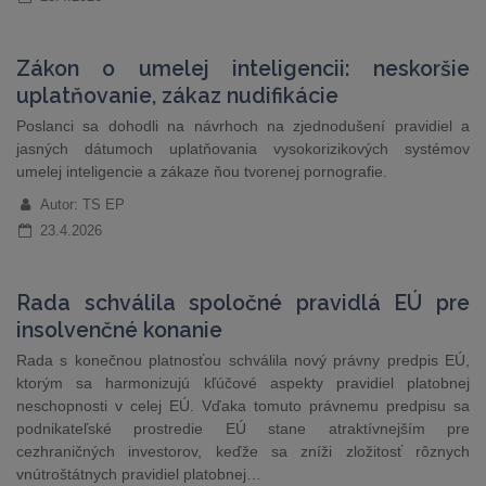
Zákon o umelej inteligencii: neskoršie
uplatňovanie, zákaz nudifikácie
Poslanci sa dohodli na návrhoch na zjednodušení pravidiel a
jasných dátumoch uplatňovania vysokorizikových systémov
umelej inteligencie a zákaze ňou tvorenej pornografie.
Autor: TS EP
23.4.2026
Rada schválila spoločné pravidlá EÚ pre
insolvenčné konanie
Rada s konečnou platnosťou schválila nový právny predpis EÚ,
ktorým sa harmonizujú kľúčové aspekty pravidiel platobnej
neschopnosti v celej EÚ. Vďaka tomuto právnemu predpisu sa
podnikateľské prostredie EÚ stane atraktívnejším pre
cezhraničných investorov, keďže sa zníži zložitosť rôznych
vnútroštátnych pravidiel platobnej…