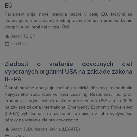
EÚ
Parlament prijal nové pravidlá platné v celej EÚ, ktorými sa
stanovuje harmonizovaný trestnoprávny rámec na predchádzanie
korupcii a boj proti nej v celej Únii.
Autor: TS EP
6.5.2026
Žiadosti o vrátenie dovozných ciel
vyberaných orgánmi USA na základe zákona
IEEPA
Článok stručne analyzuje možné praktické dôsledky rozhodnutia
Najvyššieho súdu USA vo veci Learning Resources, Inc. proti
Trumpovi, ktorým boli clá uložené prezidentom USA v roku 2025
na základe zákona International Emergency Economic Powers Act
(IEEPA) vyhlásené za nezákonné, a opisuje z toho vyplývajúce
nároky na vrátenie cla pre dovozcov z…
Autor: JUDr. Norbert Havrila (LEGATE)
5.5.2026