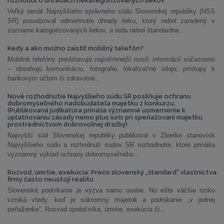
rozhodol o úhradách nekategorizovaných liekov
Veľký senát Najvyššieho správneho súdu Slovenskej republiky (NSS
SR) posudzoval odmietnutie úhrady lieku, ktorý nebol zaradený v
zozname kategorizovaných liekov, a teda nebol štandardne...
Kedy a ako možno zaistiť mobilný telefón?
Mobilné telefóny predstavujú najintímnejší nosič informácií súčasnosti
– obsahujú komunikáciu, fotografie, lokalizačné údaje, prístupy k
bankovým účtom či zdravotné...
Nové rozhodnutie Najvyššieho súdu SR posilňuje ochranu
dobromyseľného nadobúdateľa majetku z konkurzu.
(Publikovaná judikatúra prináša významné usmernenie k
uplatňovaniu zásady nemo plus iuris pri speňažovaní majetku
prostredníctvom dobrovoľnej dražby)
Najvyšší súd Slovenskej republiky publikoval v Zbierke stanovísk
Najvyššieho súdu a rozhodnutí súdov SR rozhodnutie, ktoré prináša
významný výklad ochrany dobromyseľného...
Rozvod, úmrtie, exekúcia: Prečo slovenský „štandard“ vlastníctva
firmy často neustojí realitu
Slovenské podnikanie je výzva samo osebe. No ešte väčšie riziko
vzniká vtedy, keď je súkromný majetok a podnikanie „v jednej
peňaženke“. Rozvod spoločníka, úmrtie, exekúcia či...