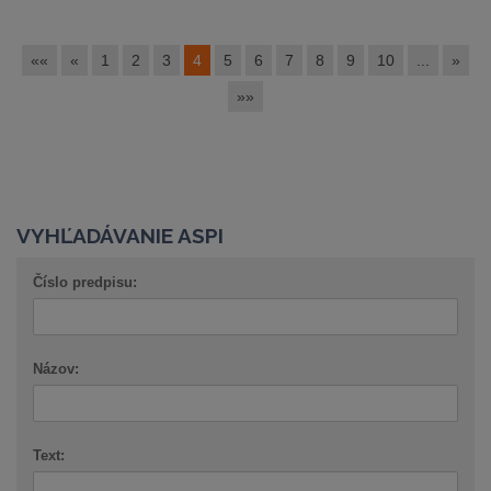
««
«
1
2
3
4
5
6
7
8
9
10
...
»
»»
VYHĽADÁVANIE ASPI
Číslo predpisu:
Názov:
Text: