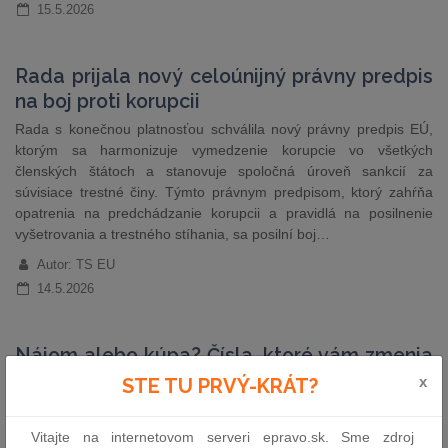
15.5.2026
Rada prijala nový celoúnijný právny predpis
na boj proti korupcii
Rada s konečnou platnosťou schválila nový právny predpis EÚ,
ktorým sa harmonizuje vymedzenie korupcie vo všetkých
členských štátoch a stanovuje spoločná úroveň sankcií za
súvisiace trestné činy. Týmto právnym predpisom, ktorý zahŕňa
opatrenia na predchádzanie korupcii a pravidlá na posilnenie
vyšetrovania a trestného stíhania, sa posilní boj…
Autor: TS EU
14.5.2026
Nájom alebo kúpa? Čísla, ktoré vám zmenia
názor
x
STE TU PRVÝ-KRÁT?
Žiť vo vlastnom je na Slovensku silne zakorenená predstava. Je
však bývanie vo vlastnom naozaj automaticky racionálna voľba?
Vitajte na internetovom serveri epravo.sk. Sme zdroj