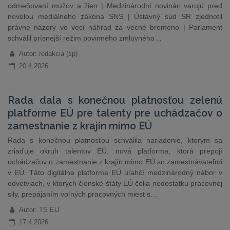
odmeňovaní mužov a žien | Medzinárodní novinári varujú pred
novelou mediálneho zákona SNS | Ústavný súd SR zjednotil
právne názory vo veci náhrad za vecné bremeno | Parlament
schválil prísnejší režim povinného zmluvného…
Autor: redakcia (sp)
20.4.2026
Rada dala s konečnou platnosťou zelenú
platforme EÚ pre talenty pre uchádzačov o
zamestnanie z krajín mimo EÚ
Rada s konečnou platnosťou schválila nariadenie, ktorým sa
zriaďuje okruh talentov EÚ, nová platforma, ktorá prepojí
uchádzačov o zamestnanie z krajín mimo EÚ so zamestnávateľmi
v EÚ. Táto digitálna platforma EÚ uľahčí medzinárodný nábor v
odvetviach, v ktorých členské štáty EÚ čelia nedostatku pracovnej
sily, prepájaním voľných pracovných miest s…
Autor: TS EU
17.4.2026