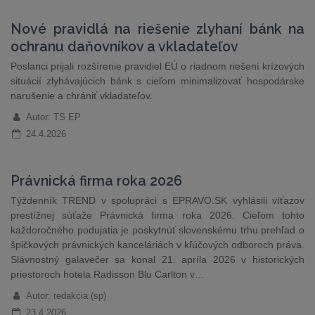
Nové pravidlá na riešenie zlyhaní bánk na
ochranu daňovníkov a vkladateľov
Poslanci prijali rozšírenie pravidiel EÚ o riadnom riešení krízových
situácií zlyhávajúcich bánk s cieľom minimalizovať hospodárske
narušenie a chrániť vkladateľov.
Autor: TS EP
24.4.2026
Právnická firma roka 2026
Týždenník TREND v spolupráci s EPRAVO.SK vyhlásili víťazov
prestížnej súťaže Právnická firma roka 2026. Cieľom tohto
každoročného podujatia je poskytnúť slovenskému trhu prehľad o
špičkových právnických kanceláriách v kľúčových odboroch práva.
Slávnostný galavečer sa konal 21. apríla 2026 v historických
priestoroch hotela Radisson Blu Carlton v…
Autor: redakcia (sp)
23.4.2026