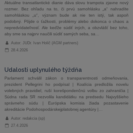
Aktuálne transatlantické dianie dáva slovu trampota zjavne nový
rozmer. Bez ohľadu na to, či prvú samohlásku „a“ nahradíte
samohláskou „u“, význam bude ak nie ten istý, tak aspoň
podobný. Pôjde o ťažkosti, problémy alebo dokonca o chaos a
nepredvídateľnosť. Ale keďže súdiť iných, a obzvlášť bez toho,
aby sme sa najprv naučili súdiť samých seba, sa…
Autor: JUDr. Ivan Holič (AGM partners)
28.4.2026
Udalosti uplynulého týždňa
Parlament schválil zákon o transparentnosti odmeňovania,
prezident Pellegrini ho podpísal | Koalícia predložila novelu
volebných pravidiel, ruší korešpondenčnú volbu zo zahraničia |
Súdna rada SR nezvolila kandidátku na predsedu Najvyššieho
správneho súdu | Európska komisia žiada pozastavenie
akreditácie Podohospodárskejplatobnej agentúry |…
Autor: redakcia (sp)
27.4.2026