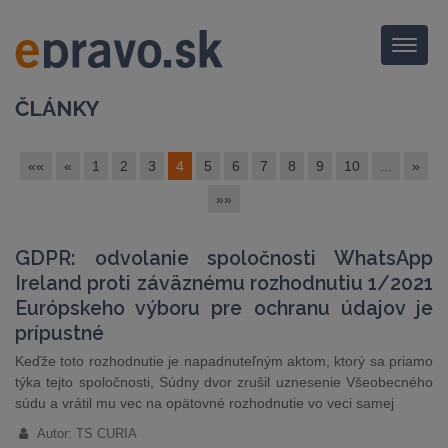
Menu
ČLÁNKY
««
«
1
2
3
4
5
6
7
8
9
10
...
»
»»
GDPR: odvolanie spoločnosti WhatsApp
Ireland proti záväznému rozhodnutiu 1/2021
Európskeho výboru pre ochranu údajov je
prípustné
Keďže toto rozhodnutie je napadnuteľným aktom, ktorý sa priamo
týka tejto spoločnosti, Súdny dvor zrušil uznesenie Všeobecného
súdu a vrátil mu vec na opätovné rozhodnutie vo veci samej
Autor: TS CURIA