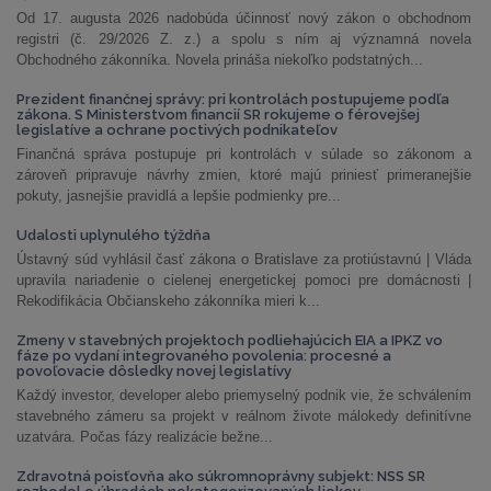
Od 17. augusta 2026 nadobúda účinnosť nový zákon o obchodnom
registri (č. 29/2026 Z. z.) a spolu s ním aj významná novela
Obchodného zákonníka. Novela prináša niekoľko podstatných...
Prezident finančnej správy: pri kontrolách postupujeme podľa
zákona. S Ministerstvom financií SR rokujeme o férovejšej
legislatíve a ochrane poctivých podnikateľov
Finančná správa postupuje pri kontrolách v súlade so zákonom a
zároveň pripravuje návrhy zmien, ktoré majú priniesť primeranejšie
pokuty, jasnejšie pravidlá a lepšie podmienky pre...
Udalosti uplynulého týždňa
Ústavný súd vyhlásil časť zákona o Bratislave za protiústavnú | Vláda
upravila nariadenie o cielenej energetickej pomoci pre domácnosti |
Rekodifikácia Občianskeho zákonníka mieri k...
Zmeny v stavebných projektoch podliehajúcich EIA a IPKZ vo
fáze po vydaní integrovaného povolenia: procesné a
povoľovacie dôsledky novej legislatívy
Každý investor, developer alebo priemyselný podnik vie, že schválením
stavebného zámeru sa projekt v reálnom živote málokedy definitívne
uzatvára. Počas fázy realizácie bežne...
Zdravotná poisťovňa ako súkromnoprávny subjekt: NSS SR