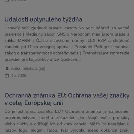
Udalosti uplynulého týždňa
Ústavný súd zjednotil právne názory vo veci náhrad za vecné
bremeno | Mediálny zákon SNS o Národnom mediálnom úrade a
kritika MFRR | Ďalšie schválené normy: LEX PZP a skrátené
konanie pri IT vo verejnej správe | Prezident Pellegrini podpísal
zákon o transparentnosti odmeňovania | Pretrvávajúce zmrazenie
pravidiel pre kajúcnikov a tzv. Suskova…
Autor: redakcia (sp)
4.5.2026
Ochranná známka EÚ: Ochrana vašej značky
v celej Európskej únii
Čo je ochranná známka EÚ? Ochranná známka je označenie,
prostredníctvom ktorého zákazníci identifikujú vaše produkty
alebo služby a odlišujú ich od konkurencie. Môže ísť napríklad o
názov, logo, slogan, farbu, tvar výrobku alebo dokonca zvuk.