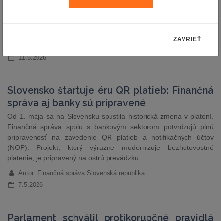
slovenské občianstvo ako podmienku pre obecných policajtov |
Pellegrini vrátil parlamentu dva zákony pre nesúvisiace prílepky |
Návrh zákona o lobingu prešiel do…
ZAVRIEŤ
Autor: redakcia (sp)
11.5.2026
Slovensko štartuje éru QR platieb: Finančná
správa aj banky sú pripravené
Od 1. mája sa na Slovensku spustila historická zmena v platení.
Finančná správa spolu s bankovým sektorom potvrdzujú plnú
pripravenosť na zavedenie QR platieb a notifikačných účtov
(NOP). Projekt, ktorý výrazne modernizuje bezhotovostné
platenie, je pripravený na ostrú prevádzku.
Autor: Finančná správa Slovenská republika
7.5.2026
Parlament schválil protikorupčné pravidlá