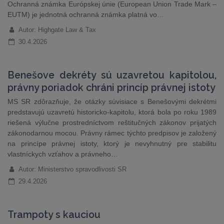
Ochranná známka Európskej únie (European Union Trade Mark –
EUTM) je jednotná ochranná známka platná vo…
Autor: Highgate Law & Tax
30.4.2026
Benešove dekréty sú uzavretou kapitolou,
právny poriadok chráni princíp právnej istoty
MS SR zdôrazňuje, že otázky súvisiace s Benešovými dekrétmi
predstavujú uzavretú historicko-kapitolu, ktorá bola po roku 1989
riešená výlučne prostredníctvom reštitučných zákonov prijatých
zákonodarnou mocou. Právny rámec týchto predpisov je založený
na princípe právnej istoty, ktorý je nevyhnutný pre stabilitu
vlastníckych vzťahov a právneho…
Autor: Ministerstvo spravodlivosti SR
29.4.2026
Trampoty s kauciou