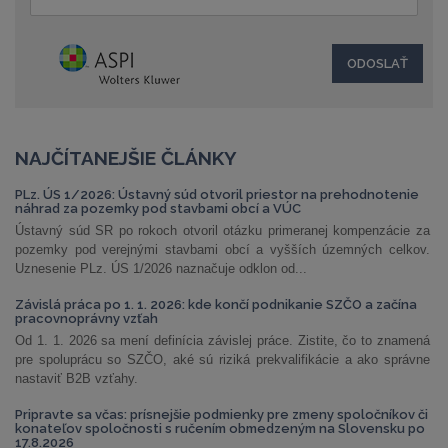
NAJČÍTANEJŠIE ČLÁNKY
PLz. ÚS 1/2026: Ústavný súd otvoril priestor na prehodnotenie
náhrad za pozemky pod stavbami obcí a VÚC
Ústavný súd SR po rokoch otvoril otázku primeranej kompenzácie za
pozemky pod verejnými stavbami obcí a vyšších územných celkov.
Uznesenie PLz. ÚS 1/2026 naznačuje odklon od...
Závislá práca po 1. 1. 2026: kde končí podnikanie SZČO a začína
pracovnoprávny vzťah
Od 1. 1. 2026 sa mení definícia závislej práce. Zistite, čo to znamená
pre spoluprácu so SZČO, aké sú riziká prekvalifikácie a ako správne
nastaviť B2B vzťahy.
Pripravte sa včas: prísnejšie podmienky pre zmeny spoločníkov či
konateľov spoločnosti s ručením obmedzeným na Slovensku po
17.8.2026