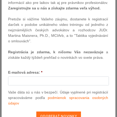
Alebo je to skôr kultúrne nastavenie, ktoré si ekonomicky
informácií ako pre laikov tak aj pre právnikov profesionálov.
neprepočítavame? Na prednáške Petra Vargu o nehnuteľnostiach
Zaregistrujte sa u nás a získajte zdarma veľa výhod.
sme sa na túto otázku pozreli bez emócií, cez čísla, likviditu,
daňové dopady a širší kontext…
Pretože si vážíme Vašeho záujmu, dostanete k registracií
darček v podobe unikátneho video tréningu od jedného z
Autor: Highgate Law & Tax
nejznámějších českých advokátov a rozhodcov JUDr.
13.5.2026
Martina Maisnera, Ph.D., MCIArb, a to "Taktika vyjednávání
o smlouvách".
Kde a podľa čoho sa súdi digitálna škoda?
Registrácia je zdarma, k ničomu Vás nezaväzuje
a
Určovanie medzinárodnej právomoci súdu a rozhodného práva
získáte každý týždeň prehľad o novinkách vo svete práva.
pri cezhraničných súkromnoprávnych vzťahoch v online prostredí
a v súvislosti s umelou inteligenciou
E-mailová adresa:
*
Autor: Mgr. Lukáš Juck ( L/R/P advokáti)
12.5.2026
Vaše dáta sú u nás v bezpečí. Údaje vyplnené pri registrácií
Udalosti uplynulého týždňa
spracováváme podľa
podmienok spracovania osobných
údajov
Ústavný súd zastavil konanie o zrušenom zákone o Úrade na
ochranu oznamovateľov | Vláda schválila novelu Trestného
zákona meniacu pravidlá pre kajúcnikov | Národná rada schválila