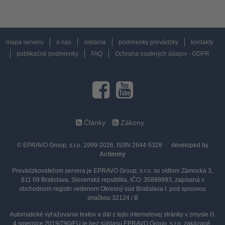
mapa serveru
o nás
reklama
podmienky prevádzky
kontakty
publikačné podmienky
FAQ
Ochrana osobných údajov - GDPR
Články
Zákony
© EPRAVO Group, s.r.o. 1999-2026, ISSN 2644-5328
developed by
Actimmy
Prevádzkovateľom servera je EPRAVO Group, s.r.o. so sídlom Zámocká 3,
811 09 Bratislava, Slovenská republika, IČO: 35889993, zapísaná v
obchodnom registri vedenom Okresný súd Bratislava I. pod spisovou
značkou 32124 / B
Automatické vyťažovanie textov a dát z tejto internetovej stránky v zmysle čl.
4 smernice 2019/790/EU je bez súhlasu EPRAVO Group, s.r.o. zakázané.