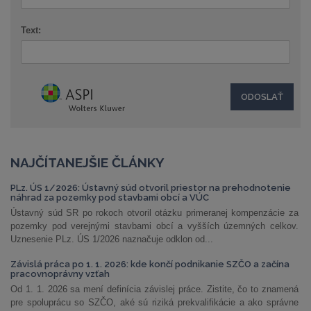
Text:
NAJČÍTANEJŠIE ČLÁNKY
PLz. ÚS 1/2026: Ústavný súd otvoril priestor na prehodnotenie
náhrad za pozemky pod stavbami obcí a VÚC
Ústavný súd SR po rokoch otvoril otázku primeranej kompenzácie za
pozemky pod verejnými stavbami obcí a vyšších územných celkov.
Uznesenie PLz. ÚS 1/2026 naznačuje odklon od...
Závislá práca po 1. 1. 2026: kde končí podnikanie SZČO a začína
pracovnoprávny vzťah
Od 1. 1. 2026 sa mení definícia závislej práce. Zistite, čo to znamená
pre spoluprácu so SZČO, aké sú riziká prekvalifikácie a ako správne