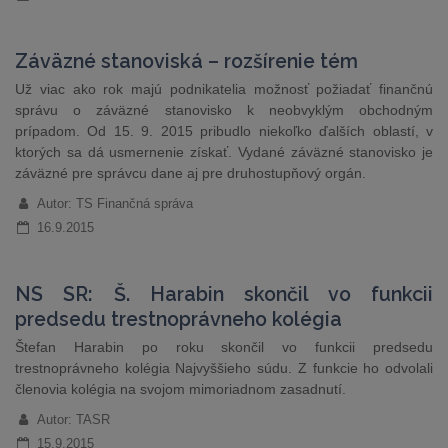
Záväzné stanoviská – rozšírenie tém
Už viac ako rok majú podnikatelia možnosť požiadať finančnú
správu o záväzné stanovisko k neobvyklým obchodným
prípadom. Od 15. 9. 2015 pribudlo niekoľko ďalších oblastí, v
ktorých sa dá usmernenie získať. Vydané záväzné stanovisko je
záväzné pre správcu dane aj pre druhostupňový orgán.
Autor: TS Finančná správa
16.9.2015
NS SR: Š. Harabin skončil vo funkcii
predsedu trestnoprávneho kolégia
Štefan Harabin po roku skončil vo funkcii predsedu
trestnoprávneho kolégia Najvyššieho súdu. Z funkcie ho odvolali
členovia kolégia na svojom mimoriadnom zasadnutí.
Autor: TASR
15.9.2015