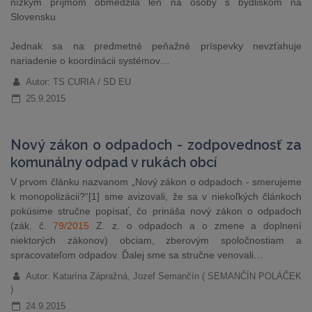
nízkym príjmom obmedzila len na osoby s bydliskom na
Slovensku
Jednak sa na predmetné peňažné príspevky nevzťahuje
nariadenie o koordinácii systémov…
Autor: TS CURIA / SD EU
25.9.2015
Nový zákon o odpadoch - zodpovednosť za
komunálny odpad v rukách obcí
V prvom článku nazvanom „Nový zákon o odpadoch - smerujeme
k monopolizácii?“[1] sme avizovali, že sa v niekoľkých článkoch
pokúsime stručne popísať, čo prináša nový zákon o odpadoch
(zák. č.
79/2015
Z. z. o odpadoch a o zmene a doplnení
niektorých zákonov) obciam, zberovým spoločnostiam a
spracovateľom odpadov. Ďalej sme sa stručne venovali…
Autor: Katarína Zápražná, Jozef Semančín ( SEMANČÍN POLÁČEK
)
24.9.2015