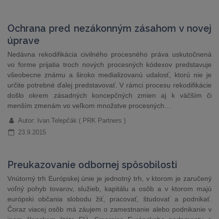
Ochrana pred nezákonným zásahom v novej
úprave
Nedávna rekodifikácia civilného procesného práva uskutočnená
vo forme prijatia troch nových procesných kódexov predstavuje
všeobecne známu a široko medializovanú udalosť, ktorú nie je
určite potrebné ďalej predstavovať. V rámci procesu rekodifikácie
došlo okrem zásadných koncepčných zmien aj k väčším či
menším zmenám vo veľkom množstve procesných…
Autor: Ivan Telepčák ( PRK Partners )
23.9.2015
Preukazovanie odbornej spôsobilosti
Vnútorný trh Európskej únie je jednotný trh, v ktorom je zaručený
voľný pohyb tovarov, služieb, kapitálu a osôb a v ktorom majú
európski občania slobodu žiť, pracovať, študovať a podnikať.
Čoraz viacej osôb má záujem o zamestnanie alebo podnikanie v