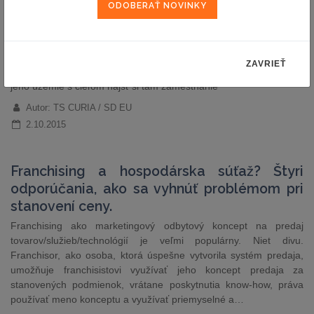
DISC
Členský štát môže vylúčiť z poskytovania určitých
ZAVRIEŤ
nepríspevkových sociálnych dávok občanov Únie, ktorí prišli na
jeho územie s cieľom nájsť si tam zamestnanie
Autor: TS CURIA / SD EU
2.10.2015
Franchising a hospodárska súťaž? Štyri
odporúčania, ako sa vyhnúť problémom pri
stanovení ceny.
Franchising ako marketingový odbytový koncept na predaj
tovarov/služieb/technológií je veľmi populárny. Niet divu.
Franchisor, ako osoba, ktorá úspešne vytvorila systém predaja,
umožňuje franchisistovi využívať jeho koncept predaja za
stanovených podmienok, vrátane poskytnutia know-how, práva
používať meno konceptu a využívať priemyselné a…