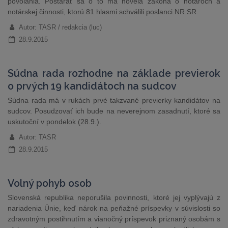
povolania. Postarať sa o to má novela zákona o notároch a
notárskej činnosti, ktorú 81 hlasmi schválili poslanci NR SR.
Autor: TASR / redakcia (luc)
28.9.2015
Súdna rada rozhodne na základe previerok
o prvých 19 kandidátoch na sudcov
Súdna rada má v rukách prvé takzvané previerky kandidátov na
sudcov. Posudzovať ich bude na neverejnom zasadnutí, ktoré sa
uskutoční v pondelok (28.9.).
Autor: TASR
28.9.2015
Volný pohyb osob
Slovenská republika neporušila povinnosti, ktoré jej vyplývajú z
nariadenia Únie, keď nárok na peňažné príspevky v súvislosti so
zdravotným postihnutím a vianočný príspevok priznaný osobám s