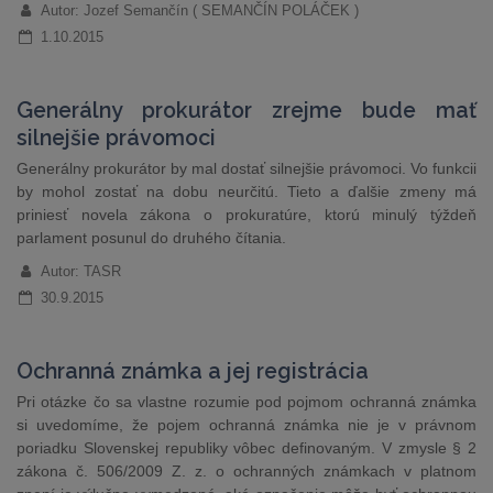
Autor: Jozef Semančín ( SEMANČÍN POLÁČEK )
1.10.2015
Generálny prokurátor zrejme bude mať
silnejšie právomoci
Generálny prokurátor by mal dostať silnejšie právomoci. Vo funkcii
by mohol zostať na dobu neurčitú. Tieto a ďalšie zmeny má
priniesť novela zákona o prokuratúre, ktorú minulý týždeň
parlament posunul do druhého čítania.
Autor: TASR
30.9.2015
Ochranná známka a jej registrácia
Pri otázke čo sa vlastne rozumie pod pojmom ochranná známka
si uvedomíme, že pojem ochranná známka nie je v právnom
poriadku Slovenskej republiky vôbec definovaným. V zmysle § 2
zákona č. 506/2009 Z. z. o ochranných známkach v platnom