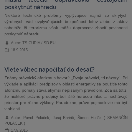
poskytnúť náhradu
Niektoré technické problémy vyplývajúce najmä zo skrytých
výrobných vád ovplyvňujúcich bezpečnosť letov alebo z aktov
sabotáže či terorizmu však môžu dopravcov zbaviť povinnosti
poskytnúť náhradu
Autor: TS CURIA / SD EU
18.9.2015
Viete vôbec napočítať do desať?
Známy právnický aforizmus hovorí: „Dvaja právnici, tri názory“. Pri
výklade a aplikácii predpisov v oblasti energetiky sa použitie tohto
aforizmu pomaly stáva akýmsi nepísaným pravidlom. Zdá sa totiž,
že niektoré právne predpisy boli šité horúcou ihlou a nechávajú
priestor pre rôzne výklady. Paradoxne, práve pojmoslovie má byť
v oblasti…
Autor: Pavol Poláček, Juraj Baririč, Šimon Hudák ( SEMANČÍN
POLÁČEK )
17.9.2015