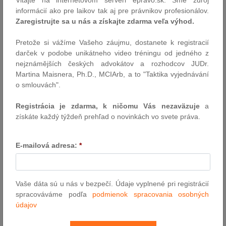
Vitajte na internetovom serveri epravo.sk. Sme zdroj
spojené povinnosti
informácií ako pre laikov tak aj pre právnikov profesionálov.
Vykonávanie práce v zahraničí (t. j. mimo územie Slovenskej
Zaregistrujte sa u nás a získajte zdarma veľa výhod.
republiky), či už zamestnancom v pracovnom pomere alebo v
obdobnom právnom vzťahu, alebo samostatne zárobkovo činnou
Pretože si vážíme Vašeho záujmu, dostanete k registracií
osobou, je v dnešnej dobe pomerne častá skutočnosť, dokonca
darček v podobe unikátneho video tréningu od jedného z
možno konštatovať, že má stúpajúcu tendenciu.
nejznámějších českých advokátov a rozhodcov JUDr.
Martina Maisnera, Ph.D., MCIArb, a to "Taktika vyjednávání
Autor: JUDr. Vladimír Grác ( CLS Čavojský & Partners )
o smlouvách".
6.10.2015
Registrácia je zdarma, k ničomu Vás nezaväzuje
a
získáte každý týždeň prehľad o novinkách vo svete práva.
Udalosti uplynulého týždňa
Prezident SR Andrej Kiska ani na druhýkrát nepodpísal novelu
E-mailová adresa:
*
zákona o verejnom obstarávaní. Informovala o tom kancelária
hlavy štátu. Poslanci Národnej rady (NR) SR na začiatku aktuálnej
schôdze prelomili jeho predchádzajúce veto bez zohľadnenia
pripomienok k právnej norme. Novela tak platí aj bez podpisu
Vaše dáta sú u nás v bezpečí. Údaje vyplnené pri registrácií
prezidenta v podobe, ako bola…
spracováváme podľa
podmienok spracovania osobných
údajov
Autor: TASR / redakcia (luc)
5.10.2015