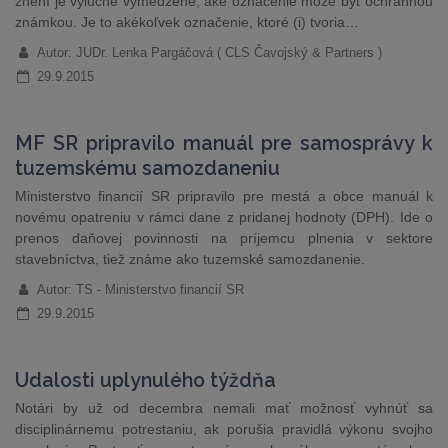
znení je výlučne vymedzené, aké označenie môže byť ochrannou
známkou. Je to akékoľvek označenie, ktoré (i) tvoria…
Autor: JUDr. Lenka Pargáčová ( CLS Čavojský & Partners )
29.9.2015
MF SR pripravilo manuál pre samosprávy k
tuzemskému samozdaneniu
Ministerstvo financií SR pripravilo pre mestá a obce manuál k
novému opatreniu v rámci dane z pridanej hodnoty (DPH). Ide o
prenos daňovej povinnosti na príjemcu plnenia v sektore
stavebníctva, tiež známe ako tuzemské samozdanenie.
Autor: TS - Ministerstvo financií SR
29.9.2015
Udalosti uplynulého týždňa
Notári by už od decembra nemali mať možnosť vyhnúť sa
disciplinárnemu potrestaniu, ak porušia pravidlá výkonu svojho