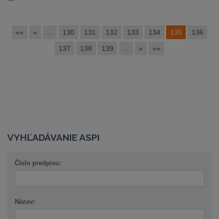
««
«
...
130
131
132
133
134
135
136
137
138
139
...
»
»»
VYHĽADÁVANIE ASPI
Číslo predpisu:
Názov: