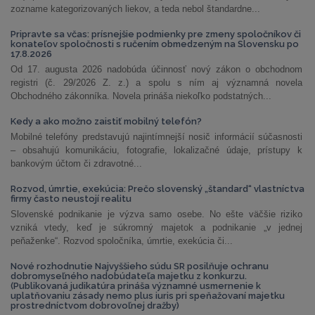
zozname kategorizovaných liekov, a teda nebol štandardne...
Pripravte sa včas: prísnejšie podmienky pre zmeny spoločníkov či
konateľov spoločnosti s ručením obmedzeným na Slovensku po
17.8.2026
Od 17. augusta 2026 nadobúda účinnosť nový zákon o obchodnom
registri (č. 29/2026 Z. z.) a spolu s ním aj významná novela
Obchodného zákonníka. Novela prináša niekoľko podstatných...
Kedy a ako možno zaistiť mobilný telefón?
Mobilné telefóny predstavujú najintímnejší nosič informácií súčasnosti
– obsahujú komunikáciu, fotografie, lokalizačné údaje, prístupy k
bankovým účtom či zdravotné...
Rozvod, úmrtie, exekúcia: Prečo slovenský „štandard“ vlastníctva
firmy často neustojí realitu
Slovenské podnikanie je výzva samo osebe. No ešte väčšie riziko
vzniká vtedy, keď je súkromný majetok a podnikanie „v jednej
peňaženke“. Rozvod spoločníka, úmrtie, exekúcia či...
Nové rozhodnutie Najvyššieho súdu SR posilňuje ochranu
dobromyseľného nadobúdateľa majetku z konkurzu.
(Publikovaná judikatúra prináša významné usmernenie k
uplatňovaniu zásady nemo plus iuris pri speňažovaní majetku
prostredníctvom dobrovoľnej dražby)