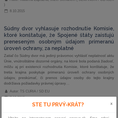
)
8.10.2015
Súdny dvor vyhlasuje rozhodnutie Komisie,
ktoré konštatuje, že Spojené štáty zaisťujú
preneseným osobným údajom primeranú
úroveň ochrany, za neplatné
Zatiaľ čo Súdny dvor má jediný právomoc vyhlásiť neplatnosť aktu
Únie, vnútroštátne dozorné orgány, na ktoré bola podaná žiadosť,
môžu aj pri existencii rozhodnutia Komisie, ktoré konštatuje, že
tretia krajina poskytuje primeranú úroveň ochrany osobných
údajov, preskúmať, či prenos údajov osoby do tejto krajiny
dodržiava požiadavky právnej úpravy…
Autor: TS CURIA / SD EU
7.10.2015
x
STE TU PRVÝ-KRÁT?
Výkon práce v zahraničí a niektoré s tým