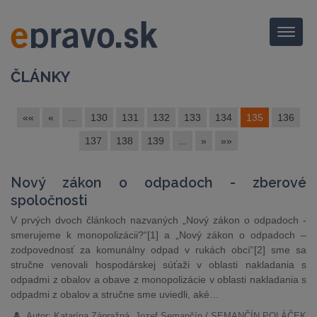
Menu
ČLÁNKY
««
«
...
130
131
132
133
134
135
136
137
138
139
...
»
»»
Nový zákon o odpadoch - zberové
spoločnosti
V prvých dvoch článkoch nazvaných „Nový zákon o odpadoch -
smerujeme k monopolizácii?“[1] a „Nový zákon o odpadoch –
zodpovednosť za komunálny odpad v rukách obcí“[2] sme sa
stručne venovali hospodárskej súťaži v oblasti nakladania s
odpadmi z obalov a obave z monopolizácie v oblasti nakladania s
odpadmi z obalov a stručne sme uviedli, aké…
Autor: Katarína Zápražná, Jozef Semančín ( SEMANČÍN POLÁČEK