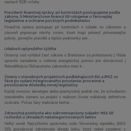
nastaviť B2B vzťahy.
Prezident finančnej správy: pri kontrolách postupujeme podľa
zákona. S Ministerstvom financií SR rokujeme o férovejšej
legislatíve a ochrane poctivých podnikateľov
Finančná správa postupuje pri kontrolách v súlade so zákonom a
zároveň pripravuje návrhy zmien, ktoré majú priniesť primeranejšie
pokuty, jasnejšie pravidlá a lepšie podmienky pre...
Udalosti uplynulého týždňa
Ústavný súd vyhlásil časť zákona o Bratislave za protiústavnú | Vláda
upravila nariadenie o cielenej energetickej pomoci pre domácnosti |
Rekodifikácia Občianskeho zákonníka mieri k...
Zmeny v stavebných projektoch podliehajúcich EIA a IPKZ vo
fáze po vydaní integrovaného povolenia: procesné a
povoľovacie dôsledky novej legislatívy
Každý investor, developer alebo priemyselný podnik vie, že schválením
stavebného zámeru sa projekt v reálnom živote málokedy definitívne
uzatvára. Počas fázy realizácie bežne...
Zdravotná poisťovňa ako súkromnoprávny subjekt: NSS SR
rozhodol o úhradách nekategorizovaných liekov
Veľký senát Najvyššieho správneho súdu Slovenskej republiky (NSS
SR) posudzoval odmietnutie úhrady lieku, ktorý nebol zaradený v