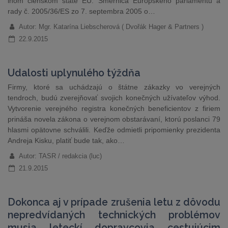
inom členskom štáte EÚ. Smernica Európskeho parlamentu a
rady č. 2005/36/ES zo 7. septembra 2005 o…
Autor: Mgr. Katarína Liebscherová ( Dvořák Hager & Partners )
22.9.2015
Udalosti uplynulého týždňa
Firmy, ktoré sa uchádzajú o štátne zákazky vo verejných
tendroch, budú zverejňovať svojich konečných užívateľov výhod.
Vytvorenie verejného registra konečných beneficientov z firiem
prináša novela zákona o verejnom obstarávaní, ktorú poslanci 79
hlasmi opätovne schválili. Keďže odmietli pripomienky prezidenta
Andreja Kisku, platiť bude tak, ako…
Autor: TASR / redakcia (luc)
21.9.2015
Dokonca aj v prípade zrušenia letu z dôvodu
nepredvídaných technických problémov
musia leteckí dopravcovia cestujúcim