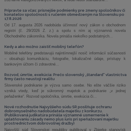
Pripravte sa včas: prísnejšie podmienky pre zmeny spoločníkov či
konateľov spoločnosti s ručením obmedzeným na Slovensku po
17.8.2026
Od 17. augusta 2026 nadobúda účinnosť nový zákon o obchodnom
registri (č. 29/2026 Z. z.) a spolu s ním aj významná novela
Obchodného zákonníka. Novela prináša niekoľko podstatných...
Kedy a ako možno zaistiť mobilný telefón?
Mobilné telefóny predstavujú najintímnejší nosič informácií súčasnosti
– obsahujú komunikáciu, fotografie, lokalizačné údaje, prístupy k
bankovým účtom či zdravotné...
Rozvod, úmrtie, exekúcia: Prečo slovenský „štandard“ vlastníctva
firmy často neustojí realitu
Slovenské podnikanie je výzva samo osebe. No ešte väčšie riziko
vzniká vtedy, keď je súkromný majetok a podnikanie „v jednej
peňaženke“. Rozvod spoločníka, úmrtie, exekúcia či...
Nové rozhodnutie Najvyššieho súdu SR posilňuje ochranu
dobromyseľného nadobúdateľa majetku z konkurzu.
(Publikovaná judikatúra prináša významné usmernenie k
uplatňovaniu zásady nemo plus iuris pri speňažovaní majetku
prostredníctvom dobrovoľnej dražby)
Najvyšší súd Slovenskej republiky publikoval v Zbierke stanovísk