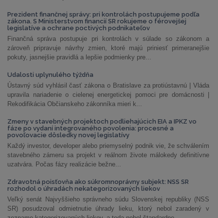
Prezident finančnej správy: pri kontrolách postupujeme podľa
zákona. S Ministerstvom financií SR rokujeme o férovejšej
legislatíve a ochrane poctivých podnikateľov
Finančná správa postupuje pri kontrolách v súlade so zákonom a
zároveň pripravuje návrhy zmien, ktoré majú priniesť primeranejšie
pokuty, jasnejšie pravidlá a lepšie podmienky pre...
Udalosti uplynulého týždňa
Ústavný súd vyhlásil časť zákona o Bratislave za protiústavnú | Vláda
upravila nariadenie o cielenej energetickej pomoci pre domácnosti |
Rekodifikácia Občianskeho zákonníka mieri k...
Zmeny v stavebných projektoch podliehajúcich EIA a IPKZ vo
fáze po vydaní integrovaného povolenia: procesné a
povoľovacie dôsledky novej legislatívy
Každý investor, developer alebo priemyselný podnik vie, že schválením
stavebného zámeru sa projekt v reálnom živote málokedy definitívne
uzatvára. Počas fázy realizácie bežne...
Zdravotná poisťovňa ako súkromnoprávny subjekt: NSS SR
rozhodol o úhradách nekategorizovaných liekov
Veľký senát Najvyššieho správneho súdu Slovenskej republiky (NSS
SR) posudzoval odmietnutie úhrady lieku, ktorý nebol zaradený v
zozname kategorizovaných liekov, a teda nebol štandardne...