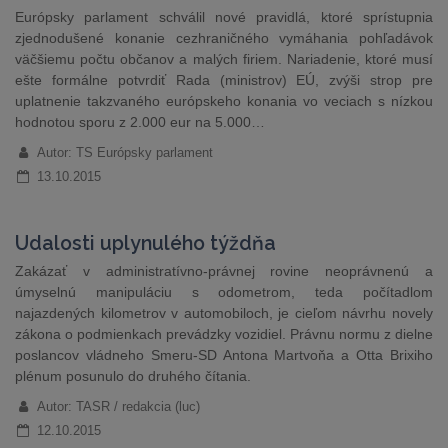
Európsky parlament schválil nové pravidlá, ktoré sprístupnia
zjednodušené konanie cezhraničného vymáhania pohľadávok
väčšiemu počtu občanov a malých firiem. Nariadenie, ktoré musí
ešte formálne potvrdiť Rada (ministrov) EÚ, zvýši strop pre
uplatnenie takzvaného európskeho konania vo veciach s nízkou
hodnotou sporu z 2.000 eur na 5.000…
Autor: TS Európsky parlament
13.10.2015
Udalosti uplynulého týždňa
Zakázať v administratívno-právnej rovine neoprávnenú a
úmyselnú manipuláciu s odometrom, teda počítadlom
najazdených kilometrov v automobiloch, je cieľom návrhu novely
zákona o podmienkach prevádzky vozidiel. Právnu normu z dielne
poslancov vládneho Smeru-SD Antona Martvoňa a Otta Brixiho
plénum posunulo do druhého čítania.
Autor: TASR / redakcia (luc)
12.10.2015