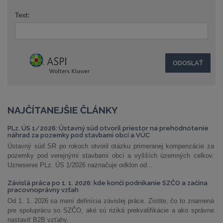
Text:
NAJČÍTANEJŠIE ČLÁNKY
PLz. ÚS 1/2026: Ústavný súd otvoril priestor na prehodnotenie
náhrad za pozemky pod stavbami obcí a VÚC
Ústavný súd SR po rokoch otvoril otázku primeranej kompenzácie za
pozemky pod verejnými stavbami obcí a vyšších územných celkov.
Uznesenie PLz. ÚS 1/2026 naznačuje odklon od...
Závislá práca po 1. 1. 2026: kde končí podnikanie SZČO a začína
pracovnoprávny vzťah
Od 1. 1. 2026 sa mení definícia závislej práce. Zistite, čo to znamená
pre spoluprácu so SZČO, aké sú riziká prekvalifikácie a ako správne
nastaviť B2B vzťahy.