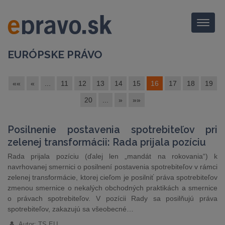
Menu
EURÓPSKE PRÁVO
««
«
...
11
12
13
14
15
16
17
18
19
20
...
»
»»
Posilnenie postavenia spotrebiteľov pri
zelenej transformácii: Rada prijala pozíciu
Rada prijala pozíciu (ďalej len „mandát na rokovania“) k
navrhovanej smernici o posilnení postavenia spotrebiteľov v rámci
zelenej transformácie, ktorej cieľom je posilniť práva spotrebiteľov
zmenou smernice o nekalých obchodných praktikách a smernice
o právach spotrebiteľov. V pozícii Rady sa posilňujú práva
spotrebiteľov, zakazujú sa všeobecné…
Autor: TS EU