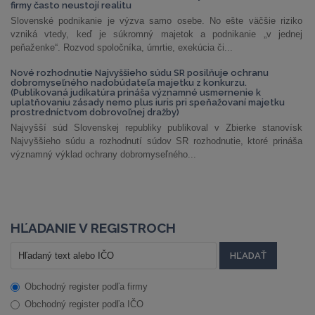
firmy často neustojí realitu
Slovenské podnikanie je výzva samo osebe. No ešte väčšie riziko
vzniká vtedy, keď je súkromný majetok a podnikanie „v jednej
peňaženke“. Rozvod spoločníka, úmrtie, exekúcia či...
Nové rozhodnutie Najvyššieho súdu SR posilňuje ochranu
dobromyseľného nadobúdateľa majetku z konkurzu.
(Publikovaná judikatúra prináša významné usmernenie k
uplatňovaniu zásady nemo plus iuris pri speňažovaní majetku
prostredníctvom dobrovoľnej dražby)
Najvyšší súd Slovenskej republiky publikoval v Zbierke stanovísk
Najvyššieho súdu a rozhodnutí súdov SR rozhodnutie, ktoré prináša
významný výklad ochrany dobromyseľného...
HĽADANIE V REGISTROCH
Obchodný register podľa firmy
Obchodný register podľa IČO