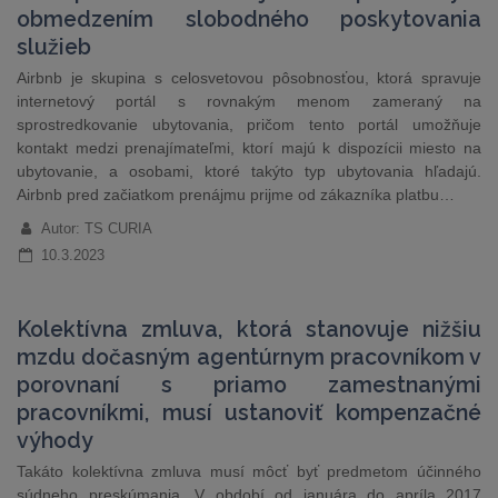
obmedzením slobodného poskytovania
služieb
Airbnb je skupina s celosvetovou pôsobnosťou, ktorá spravuje
internetový portál s rovnakým menom zameraný na
sprostredkovanie ubytovania, pričom tento portál umožňuje
kontakt medzi prenajímateľmi, ktorí majú k dispozícii miesto na
ubytovanie, a osobami, ktoré takýto typ ubytovania hľadajú.
Airbnb pred začiatkom prenájmu prijme od zákazníka platbu…
Autor: TS CURIA
10.3.2023
Kolektívna zmluva, ktorá stanovuje nižšiu
mzdu dočasným agentúrnym pracovníkom v
porovnaní s priamo zamestnanými
pracovníkmi, musí ustanoviť kompenzačné
výhody
Takáto kolektívna zmluva musí môcť byť predmetom účinného
súdneho preskúmania. V období od januára do apríla 2017