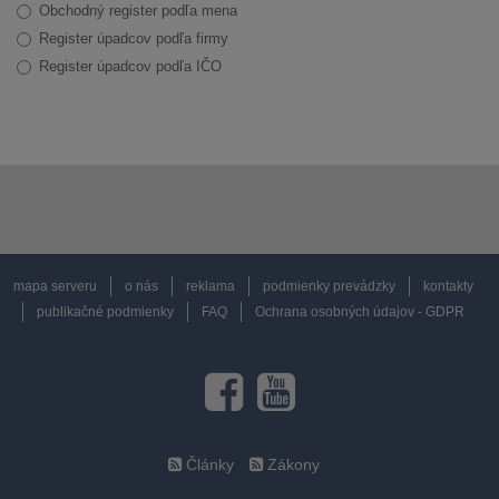
Obchodný register podľa mena
Register úpadcov podľa firmy
Register úpadcov podľa IČO
mapa serveru
o nás
reklama
podmienky prevádzky
kontakty
publikačné podmienky
FAQ
Ochrana osobných údajov - GDPR
Články
Zákony