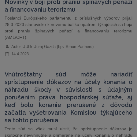
Novinky v boji proti praniu špinavých peňazí
a financovaniu terorizmu
Poslanci Európskeho parlamentu z príslušných výborov prijali
28.3.2023 stanovisko k novému balíku opatrení týkajúcich sa boja
proti praniu špinavých peňazí a financovaniu terorizmu
(AML/CFT).
Autor: JUDr. Juraj Gazda (bpv Braun Partners)
14.4.2023
Vnútroštátny súd môže nariadiť
sprístupnenie dôkazov na účely konania o
náhradu škody v súvislosti s údajným
porušením práva hospodárskej súťaže, aj
keď bolo konanie prerušené z dôvodu
začatia vyšetrovania Komisiou týkajúceho
sa tohto porušenia
Tento súd sa však musí uistiť, že sprístupnenie dôkazov je
skutočne nevyhnutné a primerané na účely konania o náhradu