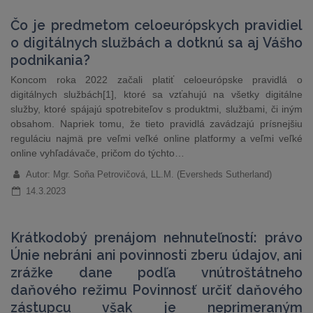
Čo je predmetom celoeurópskych pravidiel
o digitálnych službách a dotknú sa aj Vášho
podnikania?
Koncom roka 2022 začali platiť celoeurópske pravidlá o
digitálnych službách[1], ktoré sa vzťahujú na všetky digitálne
služby, ktoré spájajú spotrebiteľov s produktmi, službami, či iným
obsahom. Napriek tomu, že tieto pravidlá zavádzajú prísnejšiu
reguláciu najmä pre veľmi veľké online platformy a veľmi veľké
online vyhľadávače, pričom do týchto…
Autor: Mgr. Soňa Petrovičová, LL.M. (Eversheds Sutherland)
14.3.2023
Krátkodobý prenájom nehnuteľností: právo
Únie nebráni ani povinnosti zberu údajov, ani
zrážke dane podľa vnútroštátneho
daňového režimu Povinnosť určiť daňového
zástupcu však je neprimeraným