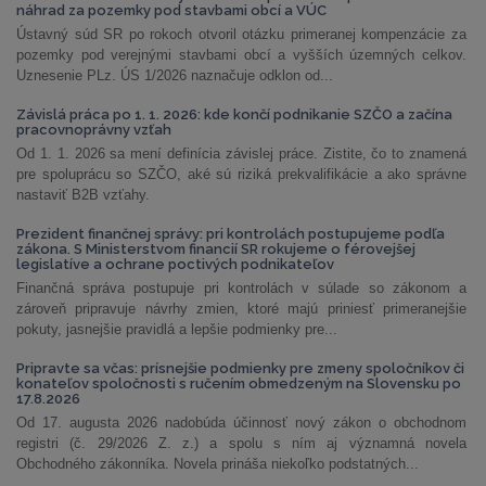
náhrad za pozemky pod stavbami obcí a VÚC
Ústavný súd SR po rokoch otvoril otázku primeranej kompenzácie za
pozemky pod verejnými stavbami obcí a vyšších územných celkov.
Uznesenie PLz. ÚS 1/2026 naznačuje odklon od...
Závislá práca po 1. 1. 2026: kde končí podnikanie SZČO a začína
pracovnoprávny vzťah
Od 1. 1. 2026 sa mení definícia závislej práce. Zistite, čo to znamená
pre spoluprácu so SZČO, aké sú riziká prekvalifikácie a ako správne
nastaviť B2B vzťahy.
Prezident finančnej správy: pri kontrolách postupujeme podľa
zákona. S Ministerstvom financií SR rokujeme o férovejšej
legislatíve a ochrane poctivých podnikateľov
Finančná správa postupuje pri kontrolách v súlade so zákonom a
zároveň pripravuje návrhy zmien, ktoré majú priniesť primeranejšie
pokuty, jasnejšie pravidlá a lepšie podmienky pre...
Pripravte sa včas: prísnejšie podmienky pre zmeny spoločníkov či
konateľov spoločnosti s ručením obmedzeným na Slovensku po
17.8.2026
Od 17. augusta 2026 nadobúda účinnosť nový zákon o obchodnom
registri (č. 29/2026 Z. z.) a spolu s ním aj významná novela
Obchodného zákonníka. Novela prináša niekoľko podstatných...