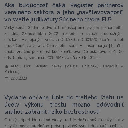
Aká budúcnosť čaká Register partnerov
verejného sektora a jeho „navštevovanosť“
vo svetle judikatúry Súdneho dvora EÚ?
Veľký senát Súdneho dvora Európskej únie svojím rozhodnutím
zo dňa 22.novembra 2022 rozhodol o dvoch predbežných
otázkach v spojených veciach C-37/20 a C-601/20, ktoré mu boli
predložené zo strany Okresného súdu v Luxemburgu [1], čím
upútal značnú pozornosť keď konštatoval, že ustanovenie čl. 30
ods. 5 pís. c) smernice 2015/849 zo dňa 20.5.2015…
Autor: Mgr. Richard Plevák (Malata, Pružinský, Hegedüš &
Partners)
22.3.2023
Vydanie občana Únie do tretieho štátu na
účely výkonu trestu možno odôvodniť
snahou zabrániť riziku beztrestnosti
O taký prípad ide najmä vtedy, keď je dožiadaný členský štát v
zmysle medzinárodného práva povinný vydať dotknutú osobu a