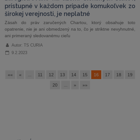
prístupné v každom prípade komukoľvek zo
širokej verejnosti, je neplatné
Zásah do práv zaručených Chartou, ktorý obsahuje toto
opatrenie, nie je ani obmedzený na to, čo je striktne nevyhnutné,
ani primeraný sledovanému cieľu
Autor: TS CURIA
9.2.2023
««
«
...
11
12
13
14
15
16
17
18
19
20
...
»
»»