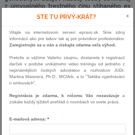
z úmyselného trestného činu stíhaného ex
offo na účely ich policajnej registrácie je v
x
STE TU PRVÝ-KRÁT?
rozpore s požiadavkou zabezpečiť zvýšenú
ochranu v súvislosti so spracúvaním
Vitajte na internetovom serveri epravo.sk. Sme zdroj
citlivých osobných údajov
informácií ako pre laikov tak aj pre právnikov profesionálov.
V rámci trestného konania pre daňový podvod, ktoré začali
Zaregistrujte sa u nás a získajte zdarma veľa výhod.
bulharské orgány, bola V. S. obvinená z údajnej účasti na
organizovanej zločineckej skupine vytvorenej s cieľom obohatiť
Pretože si vážíme Vašeho záujmu, dostanete k registracií
sa, aby spoločne s ďalšími osobami spáchala na bulharskom
darček v podobe unikátneho video tréningu od jedného z
území trestné činy. Po vznesení tohto obvinenia bulharská polícia
nejznámějších českých advokátov a rozhodcov JUDr.
vyzvala V. S., aby sa podrobila získaniu jej…
Martina Maisnera, Ph.D., MCIArb, a to "Taktika vyjednávání
o smlouvách".
Autor: TS CURIA
10.5.2023
Registrácia je zdarma, k ničomu Vás nezaväzuje
a
získáte každý týždeň prehľad o novinkách vo svete práva.
Sexuálna orientácia by nemala byť
E-mailová adresa:
*
dôvodom na odmietnutie uzavrieť zmluvu
so samostatne zárobkovo činnou osobou