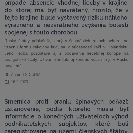
prípade absencie vhodnej liečby v krajine,
do ktorej má byť navrátený, hrozilo, že v
tejto krajine bude vystavený riziku náhleho,
výrazného a nezvratného zvýšenia bolesti
spojenej s touto chorobou
Ruský štátny príslušník, ktorý v šestnástich rokoch ochorel na
vzácnu formu rakoviny krvi, sa v súčasnosti lieči v Holandsku.
Jeho liečba pozostáva aj z podávania liečebnej konope na
analgetické účely. Užívanie liečebnej konope však nie je v Rusku
povolené.
Autor: TS CURIA
16.2.2023
Smernica proti praniu špinavých peňazí:
ustanovenie, podľa ktorého musia byť
informácie o konečných užívateľoch výhod
podnikateľských subjektov, ktoré boli
zaregistrované na území členských štátov,