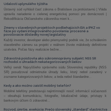
Udalosti uplynulého týždňa
Ústavný súd vyhlásil časť zákona o Bratislave za protiústavnú | Vláda
upravila nariadenie o cielenej energetickej pomoci pre domácnosti |
Rekodifikácia Občianskeho zákonníka mieri k...
Zmeny v stavebných projektoch podliehajúcich EIA a IPKZ vo
fáze po vydaní integrovaného povolenia: procesné a
povoľovacie dôsledky novej legislatívy
Každý investor, developer alebo priemyselný podnik vie, že schválením
stavebného zámeru sa projekt v reálnom živote málokedy definitívne
uzatvára. Počas fázy realizácie bežne...
Zdravotná poisťovňa ako súkromnoprávny subjekt: NSS SR
rozhodol o úhradách nekategorizovaných liekov
Veľký senát Najvyššieho správneho súdu Slovenskej republiky (NSS
SR) posudzoval odmietnutie úhrady lieku, ktorý nebol zaradený v
zozname kategorizovaných liekov, a teda nebol štandardne...
Kedy a ako možno zaistiť mobilný telefón?
Mobilné telefóny predstavujú najintímnejší nosič informácií súčasnosti
– obsahujú komunikáciu, fotografie, lokalizačné údaje, prístupy k
bankovým účtom či zdravotné...
Rozvod, úmrtie, exekúcia: Prečo slovenský „štandard“ vlastníctva