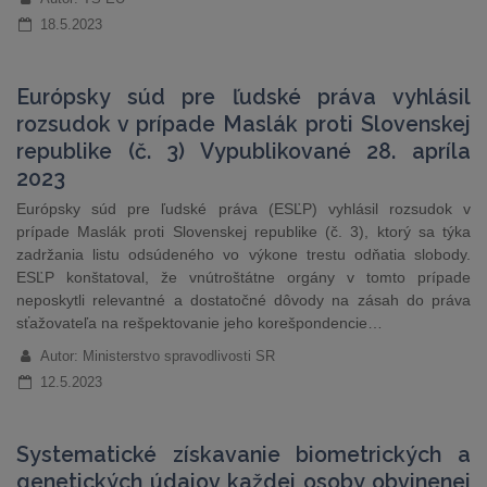
18.5.2023
Európsky súd pre ľudské práva vyhlásil
rozsudok v prípade Maslák proti Slovenskej
republike (č. 3) Vypublikované 28. apríla
2023
Európsky súd pre ľudské práva (ESĽP) vyhlásil rozsudok v
prípade Maslák proti Slovenskej republike (č. 3), ktorý sa týka
zadržania listu odsúdeného vo výkone trestu odňatia slobody.
ESĽP konštatoval, že vnútroštátne orgány v tomto prípade
neposkytli relevantné a dostatočné dôvody na zásah do práva
sťažovateľa na rešpektovanie jeho korešpondencie…
Autor: Ministerstvo spravodlivosti SR
12.5.2023
Systematické získavanie biometrických a
genetických údajov každej osoby obvinenej