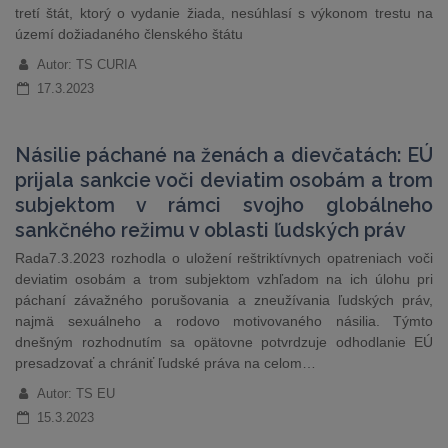
tretí štát, ktorý o vydanie žiada, nesúhlasí s výkonom trestu na
území dožiadaného členského štátu
Autor: TS CURIA
17.3.2023
Násilie páchané na ženách a dievčatách: EÚ
prijala sankcie voči deviatim osobám a trom
subjektom v rámci svojho globálneho
sankčného režimu v oblasti ľudských práv
Rada7.3.2023 rozhodla o uložení reštriktívnych opatreniach voči
deviatim osobám a trom subjektom vzhľadom na ich úlohu pri
páchaní závažného porušovania a zneužívania ľudských práv,
najmä sexuálneho a rodovo motivovaného násilia. Týmto
dnešným rozhodnutím sa opätovne potvrdzuje odhodlanie EÚ
presadzovať a chrániť ľudské práva na celom…
Autor: TS EU
15.3.2023