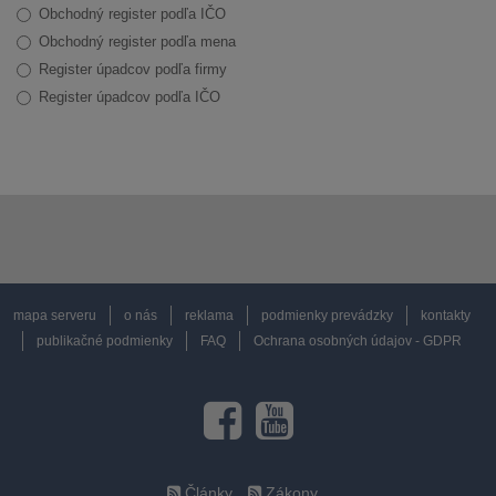
Obchodný register podľa IČO
Obchodný register podľa mena
Register úpadcov podľa firmy
Register úpadcov podľa IČO
mapa serveru
o nás
reklama
podmienky prevádzky
kontakty
publikačné podmienky
FAQ
Ochrana osobných údajov - GDPR
Články
Zákony