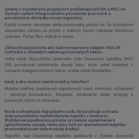
Zmeny v stavebných projektoch podliehajúcich EIA a IPKZ vo
fáze po vydaní integrovaného povolenia: procesné a
povoľovacie dôsledky novej legislatívy
Každý investor, developer alebo priemyselný podnik vie, že schválením
stavebného zámeru sa projekt v reálnom živote málokedy definitívne
uzatvára. Počas fázy realizácie bežne...
Zdravotná poisťovňa ako súkromnoprávny subjekt: NSS SR
rozhodol o úhradách nekategorizovaných liekov
Veľký senát Najvyššieho správneho súdu Slovenskej republiky (NSS
SR) posudzoval odmietnutie úhrady lieku, ktorý nebol zaradený v
zozname kategorizovaných liekov, a teda nebol štandardne...
Kedy a ako možno zaistiť mobilný telefón?
Mobilné telefóny predstavujú najintímnejší nosič informácií súčasnosti
– obsahujú komunikáciu, fotografie, lokalizačné údaje, prístupy k
bankovým účtom či zdravotné...
Nové rozhodnutie Najvyššieho súdu SR posilňuje ochranu
dobromyseľného nadobúdateľa majetku z konkurzu.
(Publikovaná judikatúra prináša významné usmernenie k
uplatňovaniu zásady nemo plus iuris pri speňažovaní majetku
prostredníctvom dobrovoľnej dražby)
Najvyšší súd Slovenskej republiky publikoval v Zbierke stanovísk