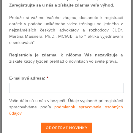
Novela zákona o DPH: opatrenia…
Zaregistrujte sa u nás a získajte zdarma veľa výhod.
Autor: redakcia (sp)
4.8.2025
Pretože si vážíme Vašeho záujmu, dostanete k registracií
darček v podobe unikátneho video tréningu od jedného z
nejznámějších českých advokátov a rozhodcov JUDr.
Udalosti uplynulého týždňa
Martina Maisnera, Ph.D., MCIArb, a to "Taktika vyjednávání
o smlouvách".
Novela vodného zákona zavádza spravodlivejšie poplatky |
Akademická obec kritizuje návrh zákona o vysokých školách |
Registrácia je zdarma, k ničomu Vás nezaväzuje
a
Rektorská konferencia: zákon je potrebný, no vyžaduje úpravy |
získáte každý týždeň prehľad o novinkách vo svete práva.
Prísnejšia ochrana utajovaných skutočností EÚ | Prezident
vymenoval 19 nových sudcov | Tender na záchranky pod
drobnohľadom hlavy štátu | Česko schválilo novú zmluvu o…
E-mailová adresa:
*
Autor: redakcia (sp)
28.7.2025
Vaše dáta sú u nás v bezpečí. Údaje vyplnené pri registrácií
spracováváme podľa
podmienok spracovania osobných
Udalosti uplynulého týždňa
údajov
Polovica roka v parlamente: 51 nových zákonov | Európska
žaloba pre nesprávnu transpozíciu smernice | Spor o hodnotenie