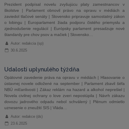
Prezident podpísal novelu zvyšujúcu platy zamestnancov v
školstve | Parlament obnovil právo na opravu v médiách a
zaviedol tlačové senáty | Slovensko pripravuje samostatný zákon
o lobingu | Europarlament žiada podporu čistého priemyslu a
zjednodušenie regulácií | Európsky parlament presadzuje nové
štandardy pre chov psov a mačiek | Slovensko…
Autor: redakcia (sp)
30.6.2025
Udalosti uplynulého týždňa
Opätovné zavedenie práva na opravu v médiách | Hlasovanie o
ústavnej novele odložené na september | Parlament zbavil šéfa
NBÚ mlčanlivosti | Zákaz reklám na hazard a alkohol neprešiel |
Novela civilnej ochrany o love zveri nepostúpila | Návrh zákazu
dovozu jadrového odpadu nebol schválený | Plénum odmietlo
uznesenie o zneužití SIS | Vláda…
Autor: redakce (ds)
23.6.2025