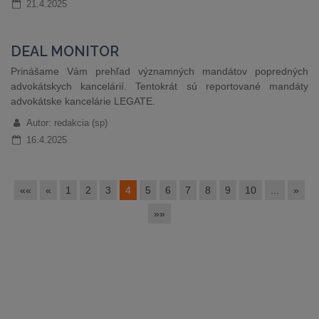
21.4.2025
DEAL MONITOR
Prinášame Vám prehľad významných mandátov popredných
advokátskych kancelárií. Tentokrát sú reportované mandáty
advokátske kancelárie LEGATE.
Autor: redakcia (sp)
16.4.2025
««
«
1
2
3
4
5
6
7
8
9
10
...
»
»»