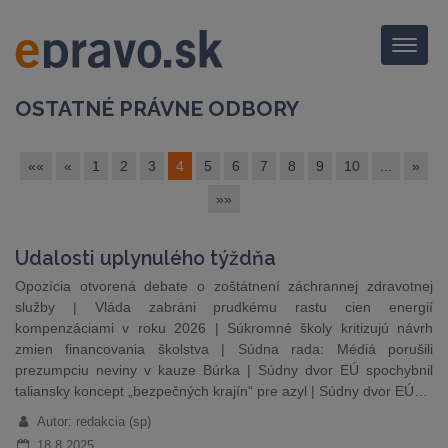
Menu
OSTATNÉ PRÁVNE ODBORY
««
«
1
2
3
4
5
6
7
8
9
10
...
»
»»
Udalosti uplynulého týždňa
Opozícia otvorená debate o zoštátnení záchrannej zdravotnej
služby | Vláda zabráni prudkému rastu cien energií
kompenzáciami v roku 2026 | Súkromné školy kritizujú návrh
zmien financovania školstva | Súdna rada: Médiá porušili
prezumpciu neviny v kauze Búrka | Súdny dvor EÚ spochybnil
taliansky koncept „bezpečných krajín“ pre azyl | Súdny dvor EÚ…
Autor: redakcia (sp)
18.8.2025