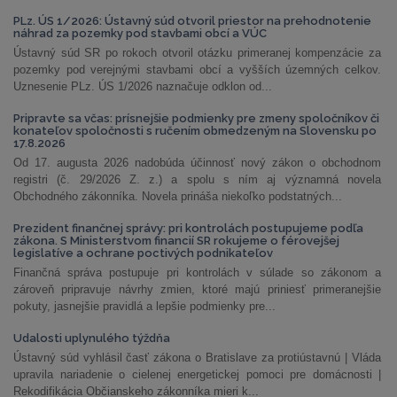
PLz. ÚS 1/2026: Ústavný súd otvoril priestor na prehodnotenie
náhrad za pozemky pod stavbami obcí a VÚC
Ústavný súd SR po rokoch otvoril otázku primeranej kompenzácie za
pozemky pod verejnými stavbami obcí a vyšších územných celkov.
Uznesenie PLz. ÚS 1/2026 naznačuje odklon od...
Pripravte sa včas: prísnejšie podmienky pre zmeny spoločníkov či
konateľov spoločnosti s ručením obmedzeným na Slovensku po
17.8.2026
Od 17. augusta 2026 nadobúda účinnosť nový zákon o obchodnom
registri (č. 29/2026 Z. z.) a spolu s ním aj významná novela
Obchodného zákonníka. Novela prináša niekoľko podstatných...
Prezident finančnej správy: pri kontrolách postupujeme podľa
zákona. S Ministerstvom financií SR rokujeme o férovejšej
legislatíve a ochrane poctivých podnikateľov
Finančná správa postupuje pri kontrolách v súlade so zákonom a
zároveň pripravuje návrhy zmien, ktoré majú priniesť primeranejšie
pokuty, jasnejšie pravidlá a lepšie podmienky pre...
Udalosti uplynulého týždňa
Ústavný súd vyhlásil časť zákona o Bratislave za protiústavnú | Vláda
upravila nariadenie o cielenej energetickej pomoci pre domácnosti |
Rekodifikácia Občianskeho zákonníka mieri k...