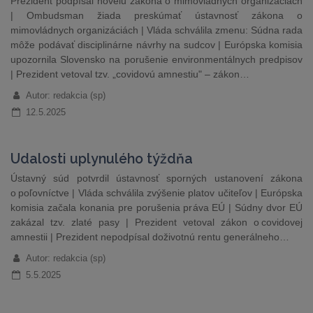
Prezident podpísal novelu zákona o mimovládnych organizáciách
| Ombudsman žiada preskúmať ústavnosť zákona o
mimovládnych organizáciách | Vláda schválila zmenu: Súdna rada
môže podávať disciplinárne návrhy na sudcov | Európska komisia
upozornila Slovensko na porušenie environmentálnych predpisov
| Prezident vetoval tzv. „covidovú amnestiu" – zákon…
Autor: redakcia (sp)
12.5.2025
Udalosti uplynulého týždňa
Ústavný súd potvrdil ústavnosť sporných ustanovení zákona
o poľovníctve | Vláda schválila zvýšenie platov učiteľov | Európska
komisia začala konania pre porušenia práva EÚ | Súdny dvor EÚ
zakázal tzv. zlaté pasy | Prezident vetoval zákon o covidovej
amnestii | Prezident nepodpísal doživotnú rentu generálneho…
Autor: redakcia (sp)
5.5.2025