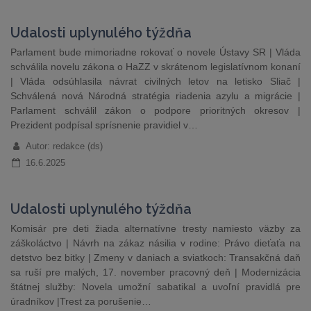
Udalosti uplynulého týždňa
Parlament bude mimoriadne rokovať o novele Ústavy SR | Vláda
schválila novelu zákona o HaZZ v skrátenom legislatívnom konaní
| Vláda odsúhlasila návrat civilných letov na letisko Sliač |
Schválená nová Národná stratégia riadenia azylu a migrácie |
Parlament schválil zákon o podpore prioritných okresov |
Prezident podpísal sprísnenie pravidiel v…
Autor: redakce (ds)
16.6.2025
Udalosti uplynulého týždňa
​​​​​​​Komisár pre deti žiada alternatívne tresty namiesto väzby za
záškoláctvo | Návrh na zákaz násilia v rodine: Právo dieťaťa na
detstvo bez bitky | Zmeny v daniach a sviatkoch: Transakčná daň
sa ruší pre malých, 17. november pracovný deň | Modernizácia
štátnej služby: Novela umožní sabatikal a uvoľní pravidlá pre
úradníkov |Trest za porušenie…