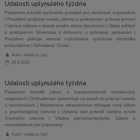
Udalosti uplynulého týždňa
Parlament schválil sprísnenie pravidiel pre neziskové organizácie
| Prezident podpísal novelu zákona o poskytovaní právnej pomoci
| Úprava zákona o športe posilní status športovcov | Vláda súhlasí
s pristúpením Slovenska k dohovoru o policajnej spolupráci |
Prezident plánuje vetovať zvýhodnené výsluhové dôchodky
prokurátorov | Schválená “Covid…
Autor: redakcia (sp)
28.4.2025
Udalosti uplynulého týždňa
Parlament schválil zákon o transparentnosti neziskových
organizácií | Ombudsman upozorňuje na zásah do práv pri novele
o neziskovkách | Ministerstvo zdravotníctva obhajuje nový zákon
o psychologickej činnosti | Ústavný súd potvrdil väčšinu noviel
Trestného zákona | Vládna splnomocnenkyňa: Zákon o
mimovládkach bol pripravený…
Autor: redakcia (sp)