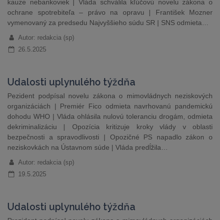
kauze nebankoviek | Vláda schválila kľúčovú novelu zákona o
ochrane spotrebiteľa – právo na opravu | František Mozner
vymenovaný za predsedu Najvyššieho súdu SR | SNS odmieta…
Autor: redakcia (sp)
26.5.2025
Udalosti uplynulého týždňa
Pezident podpísal novelu zákona o mimovládnych neziskových
organizáciách | Premiér Fico odmieta navrhovanú pandemickú
dohodu WHO | Vláda ohlásila nulovú toleranciu drogám, odmieta
dekriminalizáciu | Opozícia kritizuje kroky vlády v oblasti
bezpečnosti a spravodlivosti | Opozičné PS napadlo zákon o
neziskovkách na Ústavnom súde | Vláda predĺžila…
Autor: redakcia (sp)
19.5.2025
Udalosti uplynulého týždňa