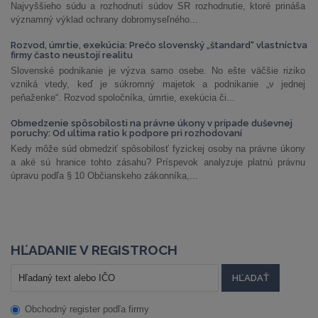
Najvyššieho súdu a rozhodnutí súdov SR rozhodnutie, ktoré prináša
významný výklad ochrany dobromyseľného...
Rozvod, úmrtie, exekúcia: Prečo slovenský „štandard“ vlastníctva
firmy často neustojí realitu
Slovenské podnikanie je výzva samo osebe. No ešte väčšie riziko
vzniká vtedy, keď je súkromný majetok a podnikanie „v jednej
peňaženke“. Rozvod spoločníka, úmrtie, exekúcia či...
Obmedzenie spôsobilosti na právne úkony v prípade duševnej
poruchy: Od ultima ratio k podpore pri rozhodovaní
Kedy môže súd obmedziť spôsobilosť fyzickej osoby na právne úkony
a aké sú hranice tohto zásahu? Príspevok analyzuje platnú právnu
úpravu podľa § 10 Občianskeho zákonníka,...
HĽADANIE V REGISTROCH
Obchodný register podľa firmy