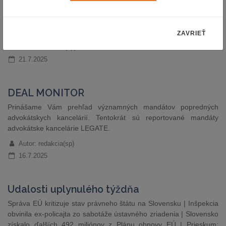
právneho štátu: reakcia splnomocnenkyne | Protest proti tajeniu
zoznamu pasažierov vládneho letu | Správa o právnom štáte
2025: malý pokrok | Úprava Trestného zákona pre ochranu
eurofondov
ZAVRIEŤ
Autor: redakcia (sp)
21.7.2025
DEAL MONITOR
Prinášame Vám prehľad významných mandátov popredných
advokátskych kancelárií. Tentokrát sú reportované mandáty
advokátske kancelárie LEGATE.
Autor: redakcia(sp)
16.7.2025
Udalosti uplynulého týždňa
Správa EÚ kritizuje stav právneho štátu na Slovensku | Inšpekcia
obvinila ex-policajta zo sabotáže ústavného zriadenia | Slovensko
získalo ďalších 492 miliónov z Plánu obnovy EÚ | Prieskum: