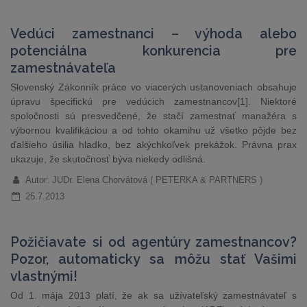
Vedúci zamestnanci – výhoda alebo
potenciálna konkurencia pre
zamestnávateľa
Slovenský Zákonník práce vo viacerých ustanoveniach obsahuje
úpravu špecifickú pre vedúcich zamestnancov[1]. Niektoré
spoločnosti sú presvedčené, že stačí zamestnať manažéra s
výbornou kvalifikáciou a od tohto okamihu už všetko pôjde bez
ďalšieho úsilia hladko, bez akýchkoľvek prekážok. Právna prax
ukazuje, že skutočnosť býva niekedy odlišná.
Autor: JUDr. Elena Chorvátová ( PETERKA & PARTNERS )
25.7.2013
Požičiavate si od agentúry zamestnancov?
Pozor, automaticky sa môžu stať Vašimi
vlastnými!
Od 1. mája 2013 platí, že ak sa užívateľský zamestnávateľ s