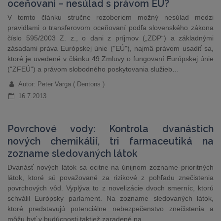
oceňovaní – nesúlad s právom EÚ?
V tomto článku stručne rozoberiem možný nesúlad medzi
pravidlami o transferovom oceňovaní podľa slovenského zákona
číslo 595/2003 Z. z., o dani z príjmov („ZDP“) a základnými
zásadami práva Európskej únie ("EÚ"), najmä právom usadiť sa,
ktoré je uvedené v článku 49 Zmluvy o fungovaní Európskej únie
("ZFEÚ") a právom slobodného poskytovania služieb…
Autor: Peter Varga ( Dentons )
16.7.2013
Povrchové vody: Kontrola dvanástich
nových chemikálií, tri farmaceutiká na
zozname sledovaných látok
Dvanásť nových látok sa ocitne na únijnom zozname prioritných
látok, ktoré sú považované za rizikové z pohľadu znečistenia
povrchových vôd. Vyplýva to z novelizácie dvoch smerníc, ktorú
schválil Európsky parlament. Na zozname sledovaných látok,
ktoré predstavujú potenciálne nebezpečenstvo znečistenia a
môžu byť v budúcnosti taktiež zaradené na…