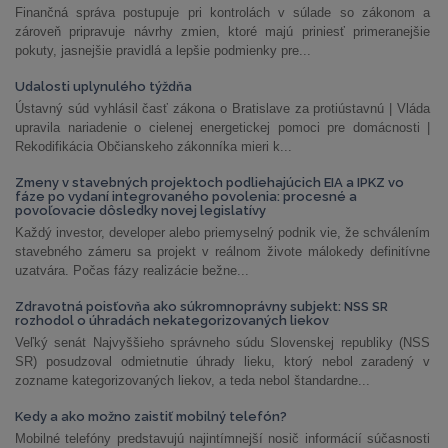
Finančná správa postupuje pri kontrolách v súlade so zákonom a
zároveň pripravuje návrhy zmien, ktoré majú priniesť primeranejšie
pokuty, jasnejšie pravidlá a lepšie podmienky pre...
Udalosti uplynulého týždňa
Ústavný súd vyhlásil časť zákona o Bratislave za protiústavnú | Vláda
upravila nariadenie o cielenej energetickej pomoci pre domácnosti |
Rekodifikácia Občianskeho zákonníka mieri k...
Zmeny v stavebných projektoch podliehajúcich EIA a IPKZ vo
fáze po vydaní integrovaného povolenia: procesné a
povoľovacie dôsledky novej legislatívy
Každý investor, developer alebo priemyselný podnik vie, že schválením
stavebného zámeru sa projekt v reálnom živote málokedy definitívne
uzatvára. Počas fázy realizácie bežne...
Zdravotná poisťovňa ako súkromnoprávny subjekt: NSS SR
rozhodol o úhradách nekategorizovaných liekov
Veľký senát Najvyššieho správneho súdu Slovenskej republiky (NSS
SR) posudzoval odmietnutie úhrady lieku, ktorý nebol zaradený v
zozname kategorizovaných liekov, a teda nebol štandardne...
Kedy a ako možno zaistiť mobilný telefón?
Mobilné telefóny predstavujú najintímnejší nosič informácií súčasnosti