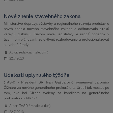
Nové znenie stavebného zákona
Ministerstvo dopravy, výstavby a regionálneho rozvoja predstavilo
návrh znenia nového stavebného zákona a odštartovalo širokú
verejnú diskusiu. Cieľom novej legislatívy je urobiť poriadok v
územnom plánovaní, zefektívniť rozhodovanie a profesionalizovať
stavebné úrady.
Autor: redakcia ( telecom )
22.7.2013
Udalosti uplynulého týždňa
(TASR) - Prezident SR Ivan Gašparovič vymenoval Jaromíra
Čižnára za nového generálneho prokurátora. Urobil tak mesiac po
tom, ako bol Čižnár zvolený za kandidáta na generálneho
prokurátora v NR SR.
Autor: TASR / redakcia (luc)
22.7.2013