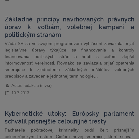
Základné princípy navrhovaných právnych
úprav k voľbám, volebnej kampani a
politickým stranám
Vláda SR sa vo svojom programovom vyhlásení zaviazala prijať
legislatívne úpravy týkajúce sa financovania a kontroly
financovania politických strán a hnutí s cieľom zlepšiť
informovanosť verejnosti. Rovnako sa zaviazala prijať opatrenia
smerujúce k zjednoteniu základných inštitútov volebných
predpisov a zavedenie jednotnej terminológie…
Autor: redakcia (mvsr)
19.7.2013
Kybernetické útoky: Európsky parlament
schválil prísnejšie celoúnijné tresty
Páchatelia počítačovej kriminality budú čeliť prísnejším
celoeurópskym trestom. Cieľom novej smernice, ktorú schválil