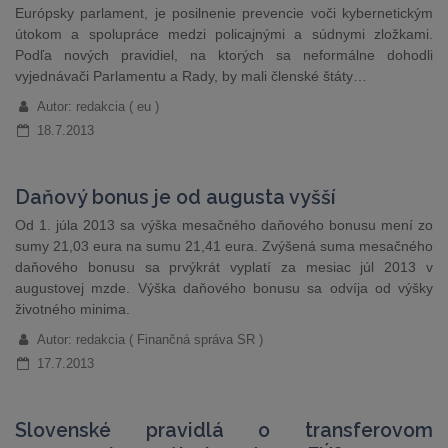
Európsky parlament, je posilnenie prevencie voči kybernetickým
útokom a spolupráce medzi policajnými a súdnymi zložkami.
Podľa nových pravidiel, na ktorých sa neformálne dohodli
vyjednávači Parlamentu a Rady, by mali členské štáty…
Autor: redakcia ( eu )
18.7.2013
Daňový bonus je od augusta vyšší
Od 1. júla 2013 sa výška mesačného daňového bonusu mení zo
sumy 21,03 eura na sumu 21,41 eura. Zvýšená suma mesačného
daňového bonusu sa prvýkrát vyplatí za mesiac júl 2013 v
augustovej mzde. Výška daňového bonusu sa odvíja od výšky
životného minima.
Autor: redakcia ( Finančná správa SR )
17.7.2013
Slovenské pravidlá o transferovom