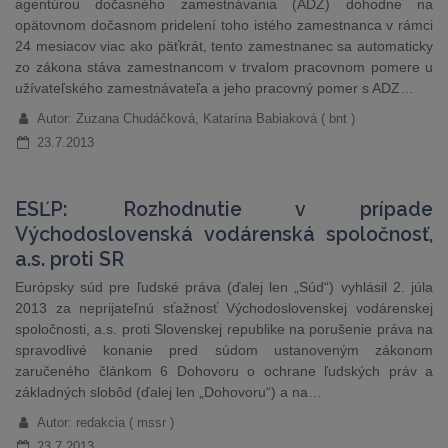
agentúrou dočasného zamestnávania (ADZ) dohodne na
opätovnom dočasnom pridelení toho istého zamestnanca v rámci
24 mesiacov viac ako päťkrát, tento zamestnanec sa automaticky
zo zákona stáva zamestnancom v trvalom pracovnom pomere u
užívateľského zamestnávateľa a jeho pracovný pomer s ADZ…
Autor: Zuzana Chudáčková, Katarína Babiaková ( bnt )
23.7.2013
ESĽP: Rozhodnutie v prípade
Východoslovenská vodárenská spoločnosť,
a.s. proti SR
Európsky súd pre ľudské práva (ďalej len „Súd“) vyhlásil 2. júla
2013 za neprijateľnú sťažnosť Východoslovenskej vodárenskej
spoločnosti, a.s. proti Slovenskej republike na porušenie práva na
spravodlivé konanie pred súdom ustanoveným zákonom
zaručeného článkom 6 Dohovoru o ochrane ľudských práv a
základných slobôd (ďalej len „Dohovoru“) a na…
Autor: redakcia ( mssr )
23.7.2013