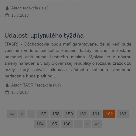
Autor: redakcia ( eu )
15.7.2013
Udalosti uplynulého týždňa
(TASR) - Dôchodcovia budú mať garantované, že aj keď bude
voči ním vedené exekučné konanie, každý mesiac im zostane
najmenej celá suma životného minima. Vyplýva to z návrhu
zmeny nariadenia vlády Slovenskej republiky o rozsahu zrážok zo
mzdy, ktorý schválili členovia vládneho kabinetu. Zmenené
nariadenie bude platiť od 1.
Autor: TASR / redakcia (luc)
15.7.2013
««
«
...
157
158
159
160
161
162
163
164
165
166
...
»
»»