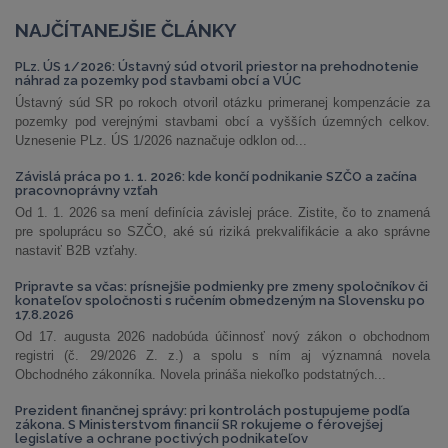
NAJČÍTANEJŠIE ČLÁNKY
PLz. ÚS 1/2026: Ústavný súd otvoril priestor na prehodnotenie
náhrad za pozemky pod stavbami obcí a VÚC
Ústavný súd SR po rokoch otvoril otázku primeranej kompenzácie za
pozemky pod verejnými stavbami obcí a vyšších územných celkov.
Uznesenie PLz. ÚS 1/2026 naznačuje odklon od...
Závislá práca po 1. 1. 2026: kde končí podnikanie SZČO a začína
pracovnoprávny vzťah
Od 1. 1. 2026 sa mení definícia závislej práce. Zistite, čo to znamená
pre spoluprácu so SZČO, aké sú riziká prekvalifikácie a ako správne
nastaviť B2B vzťahy.
Pripravte sa včas: prísnejšie podmienky pre zmeny spoločníkov či
konateľov spoločnosti s ručením obmedzeným na Slovensku po
17.8.2026
Od 17. augusta 2026 nadobúda účinnosť nový zákon o obchodnom
registri (č. 29/2026 Z. z.) a spolu s ním aj významná novela
Obchodného zákonníka. Novela prináša niekoľko podstatných...
Prezident finančnej správy: pri kontrolách postupujeme podľa
zákona. S Ministerstvom financií SR rokujeme o férovejšej
legislatíve a ochrane poctivých podnikateľov