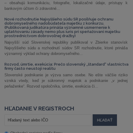
– obsahujú komunikáciu, fotografie, lokalizačné údaje, prístupy k
bankovým účtom či zdravotné...
Nové rozhodnutie Najvyššieho súdu SR posilňuje ochranu
dobromyseľného nadobúdateľa majetku z konkurzu.
(Publikovaná judikatúra prináša významné usmernenie k
uplatňovaniu zásady nemo plus iuris pri speňažovaní majetku
prostredníctvom dobrovoľnej dražby)
Najvyšší súd Slovenskej republiky publikoval v Zbierke stanovísk
Najvyššieho súdu a rozhodnutí súdov SR rozhodnutie, ktoré prináša
významný výklad ochrany dobromyseľného...
Rozvod, úmrtie, exekúcia: Prečo slovenský „štandard“ vlastníctva
firmy často neustojí realitu
Slovenské podnikanie je výzva samo osebe. No ešte väčšie riziko
vzniká vtedy, keď je súkromný majetok a podnikanie „v jednej
peňaženke“. Rozvod spoločníka, úmrtie, exekúcia či...
HĽADANIE V REGISTROCH