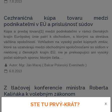
7.8.2013
Cezhraničná kúpa tovaru medzi
podnikateľmi v EÚ a príslušnosť súdov
Kúpa a predaj tovaru[1] medzi podnikateľmi v rámci členských
krajín Európskej únie patrí k obchodom, s ktorými sa stretáva
väčšina spoločností. Vzhľadom na vysoký počet kúpnych zmlúv,
ktoré sa uzatvárajú medzi obchodnými spoločnosťami so sídlom v
niektorej z členských krajín EÚ, nie je prekvapujúci ani vysoký
počet súdnych sporov, ktorým čelia…
Autor: Mgr. Ján Macej ( Balcar Polanský Eversheds )
6.8.2013
Z tlačovej konferencie ministra Roberta
Kaliňáka k volebným zákonom
Podpredseda vlády SR a minister vnútra Robert Kaliňák v utorok
x
STE TU PRVÝ-KRÁT?
30. júla 2013 na tlačovej konferencii prezentoval návrhy zákonov
z dielne sekcie verejnej správy MV SR. Návrhy zákonov o