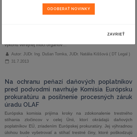
orgánov verejnej moci
Dňa 31.05.2013 sa do Národnej rady Slovenskej republiky dostal
návrh zákona o elektronickej podobe výkonu pôsobnosti orgánov
verejnej moci a o zmene a doplnení niektorých zákonov (zákon o
e-Governmente) (ďalej len „Zákon o e-Governmente“), ktorým si
ZAVRIEŤ
vláda Slovenskej republiky dala za cieľ zastrešiť zmeny v spôsobe
výkonu verejnej moci orgánov…
Autor: JUDr. Ing. Dušan Tomka, JUDr. Natália Kiššová ( DT Legal )
31.7.2013
Na ochranu peňazí daňových poplatníkov
pred podvodmi navrhuje Komisia Európsku
prokuratúru a posilnenie procesných záruk
úradu OLAF
Európska komisia prijíma kroky na zdokonalenie trestného
stíhania zločincov v celej Únii, ktorí okrádajú daňových
poplatníkov EÚ, zriadením Európskej prokuratúry. Jej výhradnou
úlohou bude vyšetrovať a stíhať trestné činy, ktoré poškodzujú