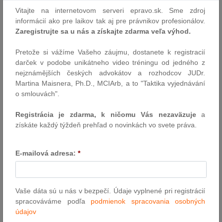
volebnej kampani a podmienkach výkonu volebného práva sú
Vitajte na internetovom serveri epravo.sk. Sme zdroj
aktuálne v medzirezortnom pripomienkovom konaní a vychádzajú
informácií ako pre laikov tak aj pre právnikov profesionálov.
z programového vyhlásenia…
Zaregistrujte sa u nás a získajte zdarma veľa výhod.
Autor: redakcia ( mvsr )
Pretože si vážíme Vašeho záujmu, dostanete k registracií
2.8.2013
darček v podobe unikátneho video tréningu od jedného z
nejznámějších českých advokátov a rozhodcov JUDr.
Martina Maisnera, Ph.D., MCIArb, a to "Taktika vyjednávání
Hromadné akcie – vybrané otázky
o smlouvách".
Akcie, ako základný pojmový znak akciovej spoločnosti sú častým
námetom odborných diskusií. V praxi obľúbeným hromadným
Registrácia je zdarma, k ničomu Vás nezaväzuje
a
akciám sa však odborná diskusia príliš nevenuje. Akciové
získáte každý týždeň prehľad o novinkách vo svete práva.
spoločnosti často uprednostňujú hromadné akcie pred vydávaním
jednotlivých listinných akcií a to zo zrejmých dôvodov, ako sú
E-mailová adresa:
*
materiálna a časová úspora, uľahčenie…
Autor: Miriam Galandová, Silvia Kratochvílová ( PRK Partners )
1.8.2013
Vaše dáta sú u nás v bezpečí. Údaje vyplnené pri registrácií
spracováváme podľa
podmienok spracovania osobných
údajov
Zmeny v podobe výkonu pôsobnosti