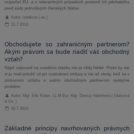
rozpočet EÚ, a v relevantných prípadoch postaviť ich páchateľov
pred súdy jednotlivých členských štátov.
Autor: redakcia ( eu )
31.7.2013
Obchodujete so zahraničným partnerom?
Akým právom sa bude riadiť váš obchodný
vzťah?
Nájsť odpoveď na uvedenú otázku nie je vždy ľahké. Preto by ste
si ju mali položiť už pri uzatváraní zmluvy a nie až vtedy, keď sa v
zmluvnom vzťahu s vaším obchodným partnerom vyskytne
problém.
Autor: Mgr. Erik Kolan, LL.M.Eur, Mgr. Danica Valentová ( Glatzová
& Co. )
30.7.2013
Základné princípy navrhovaných právnych