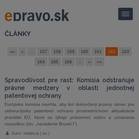
Menu
ČLÁNKY
««
«
...
157
158
159
160
161
162
163
164
165
166
...
»
»»
Spravodlivosť pre rast: Komisia odstraňuje
právne medzery v oblasti jednotnej
patentovej ochrany
Európska komisia navrhla, aby bol dokončený právny rámec pre
celoeurópsku patentovú ochranu prostredníctvom aktualizácie
pravidiel EÚ, ktoré sa týkajú právomoci súdov a uznávania
rozsudkov (tzv. „nariadenie Brusel I”).
Autor: redakcia ( eu )