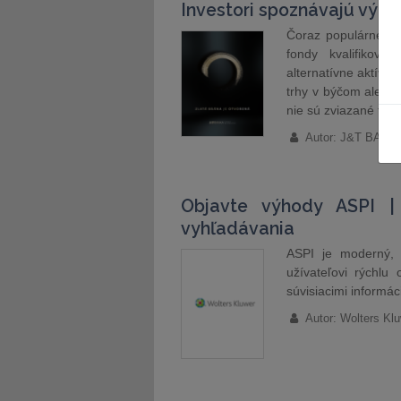
Investori spoznávajú výho
Čoraz populárnejší
fondy kvalifikovan
alternatívne aktíva 
trhy v býčom alebo 
nie sú zviazané toľ
Autor: J&T BANKA
Objavte výhody ASPI | 
vyhľadávania
ASPI je moderný, 
užívateľovi rýchlu
súvisiacimi informác
Autor: Wolters Kl