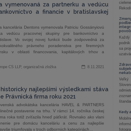
cielen
la vymenovaná za partnerku a vedúcu
Rekodi
nkovníctvo a financie v bratislavskej
Zmeny
podlie
integ
a kancelária Dentons vymenovala Patriciu Gossányiovú
povoľo
a vedúcu pracovnej skupiny pre bankovníctvo a
Každý 
tislave. Vo svojej novej funkcii bude zodpovedná za
podnik
okokvalitného právneho poradenstva pre firemných
sa pro
nsku v oblasti financovania, kapitálových trhov a
uzatvár
Zdrav
rope CS LLP, organizačná zložka
8.11.2021
subjek
nekat
Veľký
Slove
istoricky najlepšími výsledkami stáva
odmiet
e Právnická firma roku 2021
zoznam
štandar
slovenská advokátska kancelária HAVEL & PARTNERS
dinečné postavenie na trhu. V rámci 14. ročníka českej
Kedy a
rma roka totiž zvíťazila hneď päťkrát. Rovnako ako vlani
Mobiln
enenie pre domácu kanceláriu a cenu za najlepšie
inform
 navyše triumfovala v troch odborných kategóriách…
fotog