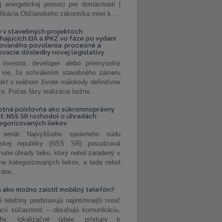
ej energetickej pomoci pre domácnosti |
fikácia Občianskeho zákonníka mieri k...
 v stavebných projektoch
hajúcich EIA a IPKZ vo fáze po vydaní
rovaného povolenia: procesné a
vacie dôsledky novej legislatívy
investor, developer alebo priemyselný
 vie, že schválením stavebného zámeru
jekt v reálnom živote málokedy definitívne
a. Počas fázy realizácie bežne...
otná poisťovňa ako súkromnoprávny
t: NSS SR rozhodol o úhradách
egorizovaných liekov
 senát Najvyššieho správneho súdu
nskej republiky (NSS SR) posudzoval
nutie úhrady lieku, ktorý nebol zaradený v
e kategorizovaných liekov, a teda nebol
dne...
 ako možno zaistiť mobilný telefón?
é telefóny predstavujú najintímnejší nosič
ácií súčasnosti – obsahujú komunikáciu,
rafie, lokalizačné údaje, prístupy k