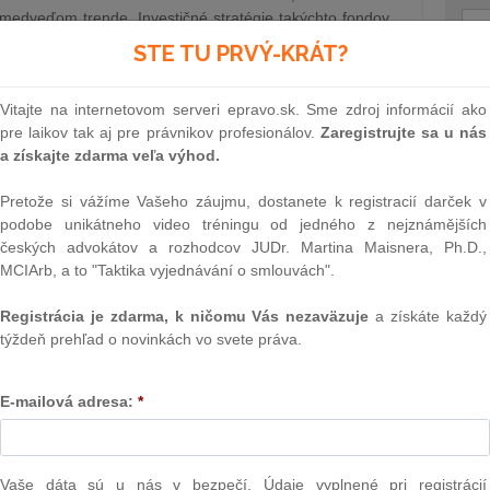
medveďom trende. Investičné stratégie takýchto fondov
kými pravidlami ako klasické fondy, čo…
STE TU PRVÝ-KRÁT?
, a.s.
3.1.2022
Text
Vitajte na internetovom serveri epravo.sk. Sme zdroj informácií ako
pre laikov tak aj pre právnikov profesionálov.
Zaregistrujte sa u nás
väčšou českou právnickou kanceláriou
a získajte zdarma veľa výhod.
väčšou právnickou kanceláriou na
Pretože si vážíme Vašeho záujmu, dostanete k registracií darček v
o si odniesla ako najväčšia kancelária
podobe unikátneho video tréningu od jedného z nejznámějších
 vlastníctva a hospodárskej súťaže.
českých advokátov a rozhodcov JUDr. Martina Maisnera, Ph.D.,
MCIArb, a to "Taktika vyjednávání o smlouvách".
0 najväčších právnických kancelárií, ktorý podľa
teľných kritérií zostavuje denník SME a The Slovak
Registrácia je zdarma, k ničomu Vás nezaväzuje
a získáte každý
AVEL & PARTNERS najväčšou českou advokátskou
týždeň prehľad o novinkách vo svete práva.
ou najväčšou regionálnou a celkovo piatou najväčšou
NAJ
áriou pôsobiacou na slovenskom trhu. Zároveň si tento
PLz. Ú
na pr
E-mailová adresa:
*
stavb
 PARTNERS
2.12.2021
Ústav
prime
verejn
Vaše dáta sú u nás v bezpečí. Údaje vyplnené pri registrácií