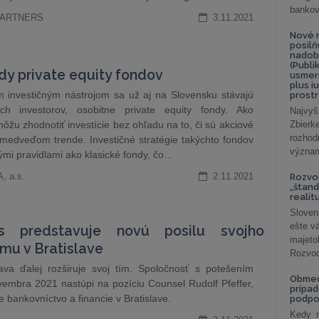
bankov
 PARTNERS
3.11.2021
Nové r
posil
nadob
(Publi
dy private equity fondov
usmer
plus i
m investičným nástrojom sa už aj na Slovensku stávajú
prostr
ých investorov, osobitne private equity fondy. Ako
Najvyš
môžu zhodnotiť investície bez ohľadu na to, či sú akciové
Zbier
rozhod
medveďom trende. Investičné stratégie takýchto fondov
význam
kými pravidlami ako klasické fondy, čo…
, a.s.
2.11.2021
Rozvod
„štand
realit
Sloven
ešte v
s predstavuje novú posilu svojho
majeto
mu v Bratislave
Rozvod 
lava ďalej rozširuje svoj tím. Spoločnosť s potešením
Obmed
embra 2021 nastúpi na pozíciu Counsel Rudolf Pfeffer,
prípad
e bankovníctvo a financie v Bratislave.
podpo
Kedy m