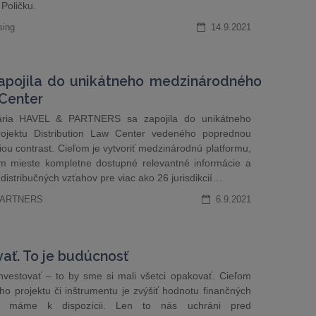
Poličku.
sing
14.9.2021
pojila do unikátneho medzinárodného
 Center
lária HAVEL & PARTNERS sa zapojila do unikátneho
ojektu Distribution Law Center vedeného poprednou
iou contrast. Cieľom je vytvoriť medzinárodnú platformu,
 mieste kompletne dostupné relevantné informácie a
 distribučných vzťahov pre viac ako 26 jurisdikcií…
 PARTNERS
6.9.2021
vať. To je budúcnosť
nvestovať – ​​to by sme si mali všetci opakovať. Cieľom
ého projektu či inštrumentu je zvýšiť hodnotu finančných
oré máme k dispozícii. Len to nás uchráni pred