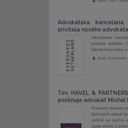
Autor: Wolf Theis
Advokátska kancelária
privítala nového advokát
Advokátska kancel
privítala ďalšieho 
hlavne korporátny a
Autor: Eversheds 
Tím HAVEL & PARTNERS p
posilňuje advokát Michal
Pracovnú skupinu pr
kľúčových oblastí š
rozšíril na pozíci
spája etické a práv