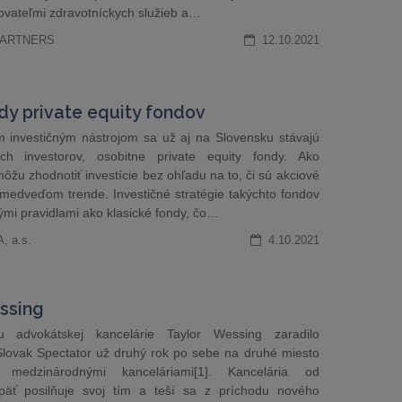
ovateľmi zdravotníckych služieb a…
 PARTNERS
12.10.2021
dy private equity fondov
m investičným nástrojom sa už aj na Slovensku stávajú
ých investorov, osobitne private equity fondy. Ako
môžu zhodnotiť investície bez ohľadu na to, či sú akciové
medveďom trende. Investičné stratégie takýchto fondov
kými pravidlami ako klasické fondy, čo…
, a.s.
4.10.2021
ssing
u advokátskej kancelárie Taylor Wessing zaradilo
Slovak Spectator už druhý rok po sebe na druhé miesto
 medzinárodnými kanceláriami[1]. Kancelária od
äť posilňuje svoj tím a teší sa z príchodu nového