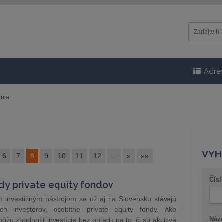
Adre
nia
VYH
6
7
8
9
10
11
12
...
»
»»
Čísl
dy private equity fondov
m investičným nástrojom sa už aj na Slovensku stávajú
ých investorov, osobitne private equity fondy. Ako
Náz
môžu zhodnotiť investície bez ohľadu na to, či sú akciové