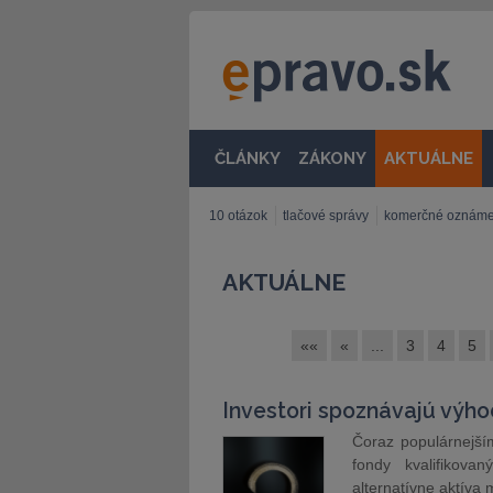
ČLÁNKY
ZÁKONY
AKTUÁLNE
10 otázok
tlačové správy
komerčné oznáme
AKTUÁLNE
««
«
...
3
4
5
Investori spoznávajú výho
Čoraz populárnejší
fondy kvalifikovan
alternatívne aktíva 