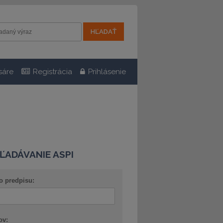
sáre
Registrácia
Prihlásenie
ĽADÁVANIE ASPI
o predpisu:
ov: