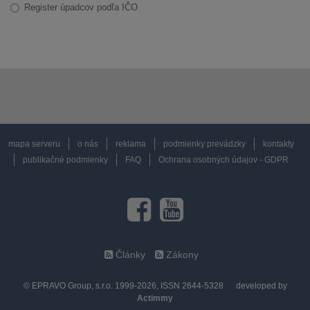
Register úpadcov podľa IČO
mapa serveru
o nás
reklama
podmienky prevádzky
kontakty
publikačné podmienky
FAQ
Ochrana osobných údajov - GDPR
Články
Zákony
© EPRAVO Group, s.r.o. 1999-2026, ISSN 2644-5328
developed by
Actimmy