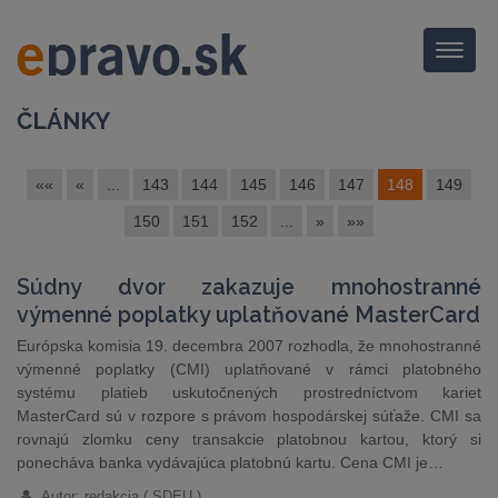
Menu
ČLÁNKY
««
«
...
143
144
145
146
147
148
149
150
151
152
...
»
»»
Súdny dvor zakazuje mnohostranné
výmenné poplatky uplatňované MasterCard
Európska komisia 19. decembra 2007 rozhodla, že mnohostranné
výmenné poplatky (CMI) uplatňované v rámci platobného
systému platieb uskutočnených prostredníctvom kariet
MasterCard sú v rozpore s právom hospodárskej súťaže. CMI sa
rovnajú zlomku ceny transakcie platobnou kartou, ktorý si
ponecháva banka vydávajúca platobnú kartu. Cena CMI je…
Autor: redakcia ( SDEU )