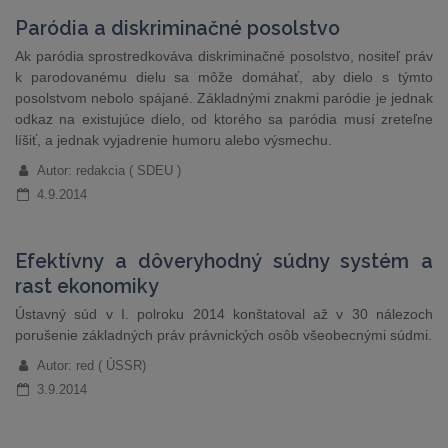
Paródia a diskriminačné posolstvo
Ak paródia sprostredkováva diskriminačné posolstvo, nositeľ práv
k parodovanému dielu sa môže domáhať, aby dielo s týmto
posolstvom nebolo spájané. Základnými znakmi paródie je jednak
odkaz na existujúce dielo, od ktorého sa paródia musí zreteľne
líšiť, a jednak vyjadrenie humoru alebo výsmechu.
Autor: redakcia ( SDEU )
4.9.2014
Efektívny a dôveryhodný súdny systém a
rast ekonomiky
Ústavný súd v I. polroku 2014 konštatoval až v 30 nálezoch
porušenie základných práv právnických osôb všeobecnými súdmi.
Autor: red ( ÚSSR)
3.9.2014