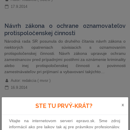
17.9.2014
Návrh zákona o ochrane oznamovateľov
protispoločenskej činnosti
Národná rada SR posunula do druhého čítania návrh zákona o
niektorých opatreniach súvisiacich s oznamovaním
protispoločenskej činnosti. Návrh zákona upravuje ochranu
zamestnancov pred prípadnými postihmi za oznámenie kriminality
alebo inej protispoločenskej činnosti a povinnosti
zamestnávateľov pri prijímaní a vybavovaní takýchto…
Autor: redakcia ( mvsr )
16.9.2014
x
STE TU PRVÝ-KRÁT?
Udalosti uplynulého týždňa
Na súdy a prokuratúru by sa mali vrátiť justiční a právni čakatelia.
Vitajte na internetovom serveri epravo.sk. Sme zdroj
S obnovením tohto inštitútu počíta novela zákona o Justičnej
informácií ako pre laikov tak aj pre právnikov profesionálov.
akadémii, cez ktorú ministerstvo spravodlivosti mení viaceré