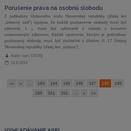
Porušenie práva na osobnú slobodu
Z judikatúry Ústavného súdu Slovenskej republiky (ďalej len
„ústavný súd“) vyplýva, že každé pozbavenie slobody musí byť
zákonné, t. j. musí byť vykonané v súlade s konaním
ustanoveným zákonom. Každé opatrenie, ktorým je jednotlivec
pozbavený slobody, musí byť zlučiteľné s účelom čl. 17 Ústavy
Slovenskej republiky (ďalej len „ústava“)…
Autor: red ( ÚSSR)
14.8.2014
««
«
...
143
144
145
146
147
148
149
150
151
152
...
»
»»
VYHĽADÁVANIE ASPI