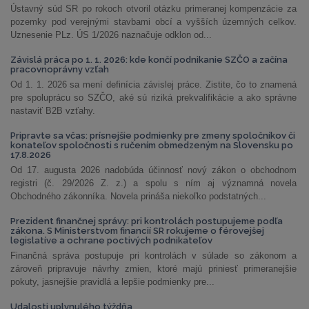
Ústavný súd SR po rokoch otvoril otázku primeranej kompenzácie za
pozemky pod verejnými stavbami obcí a vyšších územných celkov.
Uznesenie PLz. ÚS 1/2026 naznačuje odklon od...
Závislá práca po 1. 1. 2026: kde končí podnikanie SZČO a začína
pracovnoprávny vzťah
Od 1. 1. 2026 sa mení definícia závislej práce. Zistite, čo to znamená
pre spoluprácu so SZČO, aké sú riziká prekvalifikácie a ako správne
nastaviť B2B vzťahy.
Pripravte sa včas: prísnejšie podmienky pre zmeny spoločníkov či
konateľov spoločnosti s ručením obmedzeným na Slovensku po
17.8.2026
Od 17. augusta 2026 nadobúda účinnosť nový zákon o obchodnom
registri (č. 29/2026 Z. z.) a spolu s ním aj významná novela
Obchodného zákonníka. Novela prináša niekoľko podstatných...
Prezident finančnej správy: pri kontrolách postupujeme podľa
zákona. S Ministerstvom financií SR rokujeme o férovejšej
legislatíve a ochrane poctivých podnikateľov
Finančná správa postupuje pri kontrolách v súlade so zákonom a
zároveň pripravuje návrhy zmien, ktoré majú priniesť primeranejšie
pokuty, jasnejšie pravidlá a lepšie podmienky pre...
Udalosti uplynulého týždňa