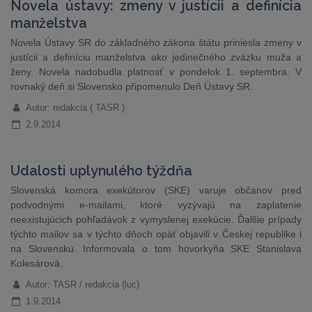
Novela ústavy: zmeny v justícii a definícia
manželstva
Novela Ústavy SR do základného zákona štátu priniesla zmeny v
justícii a definíciu manželstva ako jedinečného zväzku muža a
ženy. Novela nadobudla platnosť v pondelok 1. septembra. V
rovnaký deň si Slovensko připomenulo Deň Ústavy SR.
Autor: redakcia ( TASR )
2.9.2014
Udalosti uplynulého týždňa
Slovenská komora exekútorov (SKE) varuje občanov pred
podvodnými e-mailami, ktoré vyzývajú na zaplatenie
neexistujúcich pohľadávok z vymyslenej exekúcie. Ďalšie prípady
týchto mailov sa v týchto dňoch opäť objavili v Českej republike i
na Slovensku. Informovala o tom hovorkyňa SKE Stanislava
Kolesárová.
Autor: TASR / redakcia (luc)
1.9.2014