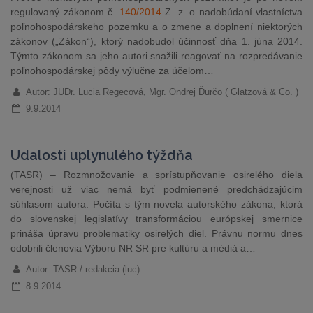
regulovaný zákonom č.
140/2014
Z. z. o nadobúdaní vlastníctva
poľnohospodárskeho pozemku a o zmene a doplnení niektorých
zákonov („Zákon“), ktorý nadobudol účinnosť dňa 1. júna 2014.
Týmto zákonom sa jeho autori snažili reagovať na rozpredávanie
poľnohospodárskej pôdy výlučne za účelom…
Autor: JUDr. Lucia Regecová, Mgr. Ondrej Ďurčo ( Glatzová & Co. )
9.9.2014
Udalosti uplynulého týždňa
(TASR) – Rozmnožovanie a sprístupňovanie osirelého diela
verejnosti už viac nemá byť podmienené predchádzajúcim
súhlasom autora. Počíta s tým novela autorského zákona, ktorá
do slovenskej legislatívy transformáciou európskej smernice
prináša úpravu problematiky osirelých diel. Právnu normu dnes
odobrili členovia Výboru NR SR pre kultúru a médiá a…
Autor: TASR / redakcia (luc)
8.9.2014