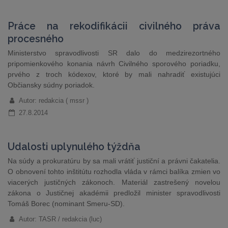
Práce na rekodifikácii civilného práva
procesného
​Ministerstvo spravodlivosti SR dalo do medzirezortného
pripomienkového konania návrh Civilného sporového poriadku,
prvého z troch kódexov, ktoré by mali nahradiť existujúci
Občiansky súdny poriadok.
Autor: redakcia ( mssr )
27.8.2014
Udalosti uplynulého týždňa
Na súdy a prokuratúru by sa mali vrátiť justiční a právni čakatelia.
O obnovení tohto inštitútu rozhodla vláda v rámci balíka zmien vo
viacerých justičných zákonoch. Materiál zastrešený novelou
zákona o Justičnej akadémii predložil minister spravodlivosti
Tomáš Borec (nominant Smeru-SD).
Autor: TASR / redakcia (luc)