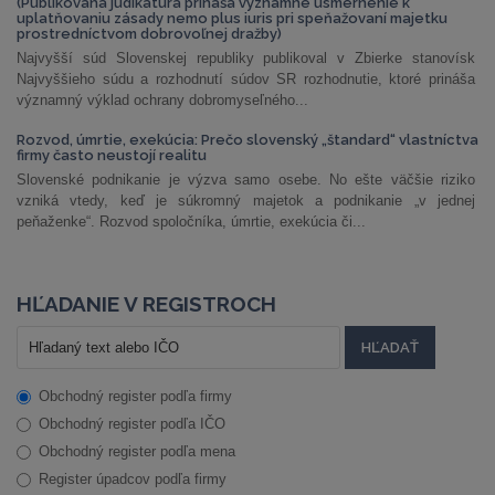
(Publikovaná judikatúra prináša významné usmernenie k
uplatňovaniu zásady nemo plus iuris pri speňažovaní majetku
prostredníctvom dobrovoľnej dražby)
Najvyšší súd Slovenskej republiky publikoval v Zbierke stanovísk
Najvyššieho súdu a rozhodnutí súdov SR rozhodnutie, ktoré prináša
významný výklad ochrany dobromyseľného...
Rozvod, úmrtie, exekúcia: Prečo slovenský „štandard“ vlastníctva
firmy často neustojí realitu
Slovenské podnikanie je výzva samo osebe. No ešte väčšie riziko
vzniká vtedy, keď je súkromný majetok a podnikanie „v jednej
peňaženke“. Rozvod spoločníka, úmrtie, exekúcia či...
HĽADANIE V REGISTROCH
Obchodný register podľa firmy
Obchodný register podľa IČO
Obchodný register podľa mena
Register úpadcov podľa firmy