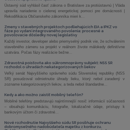
Ústavný súd vyhlásil časť zákona o Bratislave za protiústavnú | Vláda
upravila nariadenie o cielenej energetickej pomoci pre domácnosti |
Rekodifikácia Občianskeho zákonníka mieri k...
Zmeny v stavebných projektoch podliehajúcich EIA a IPKZ vo
fáze po vydaní integrovaného povolenia: procesné a
povoľovacie dôsledky novej legislatívy
Každý investor, developer alebo priemyselný podnik vie, že schválením
stavebného zámeru sa projekt v reálnom živote málokedy definitívne
uzatvára. Počas fázy realizácie bežne...
Zdravotná poisťovňa ako súkromnoprávny subjekt: NSS SR
rozhodol o úhradách nekategorizovaných liekov
Veľký senát Najvyššieho správneho súdu Slovenskej republiky (NSS
SR) posudzoval odmietnutie úhrady lieku, ktorý nebol zaradený v
zozname kategorizovaných liekov, a teda nebol štandardne...
Kedy a ako možno zaistiť mobilný telefón?
Mobilné telefóny predstavujú najintímnejší nosič informácií súčasnosti
– obsahujú komunikáciu, fotografie, lokalizačné údaje, prístupy k
bankovým účtom či zdravotné...
Nové rozhodnutie Najvyššieho súdu SR posilňuje ochranu
dobromyseľného nadobúdateľa majetku z konkurzu.