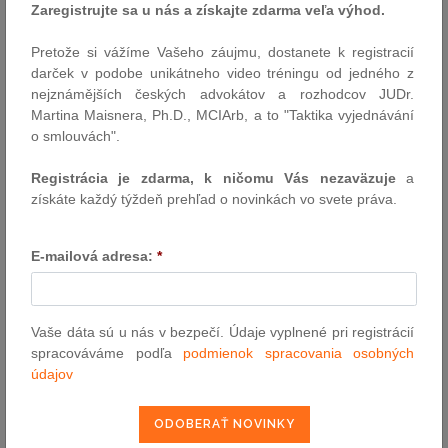
Zaregistrujte sa u nás a získajte zdarma veľa výhod.
justičné zákony. Vládny Smer-SD posunul dnes zmeny do
druhého čítania.
Pretože si vážíme Vašeho záujmu, dostanete k registracií
Autor: TASR / redakcia (luc)
darček v podobe unikátneho video tréningu od jedného z
15.9.2014
nejznámějších českých advokátov a rozhodcov JUDr.
Martina Maisnera, Ph.D., MCIArb, a to "Taktika vyjednávání
o smlouvách".
Pravidlá pre záchranu finančných inštitúcií
Registrácia je zdarma, k ničomu Vás nezaväzuje
a
Návrh zákona o riešení krízových situácií na finančnom trhu, ktorý
získáte každý týždeň prehľad o novinkách vo svete práva.
pripravilo Ministerstvo financií SR spolu s Národnou bankou
Slovenska, hovorí o tom, ako sa bude postupovať, ak banky alebo
obchodníci s cennými papiermi zlyhajú a ocitnú v krízovej situácii.
E-mailová adresa:
*
Straty budú ako prví znášať akcionári a veritelia bánk.
Autor: redakcia ( mfsr )
12.9.2014
Vaše dáta sú u nás v bezpečí. Údaje vyplnené pri registrácií
spracováváme podľa
podmienok spracovania osobných
údajov
Rozsah ochrany spotrebiteľa v prípade
zabezpečenia pohľadávky záložným právom
na nehnuteľnosť, ktorou je rodinný dom