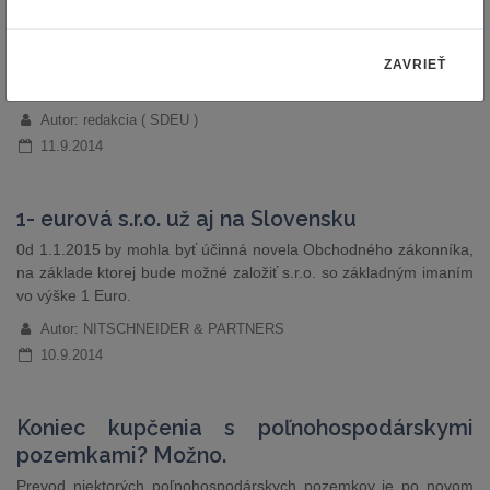
Rozsudok SDEU vo veci Monika Kušionová / SMART Capital, a.s.:
Vzhľadom na to, že právo na obydlie predstavuje základné právo,
vnútroštátny súd ho musí zohľadniť pri vykonávaní smernice
ZAVRIEŤ
93/13 o nekalých podmienkach v spotrebiteľských zmluvách.
Autor: redakcia ( SDEU )
11.9.2014
1- eurová s.r.o. už aj na Slovensku
0d 1.1.2015 by mohla byť účinná novela Obchodného zákonníka,
na základe ktorej bude možné založiť s.r.o. so základným imaním
vo výške 1 Euro.
Autor: NITSCHNEIDER & PARTNERS
10.9.2014
Koniec kupčenia s poľnohospodárskymi
pozemkami? Možno.
Prevod niektorých poľnohospodárskych pozemkov je po novom