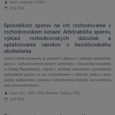
Autor: redakcia ( TASR )
20.8.2014
Spôsobilosť sporov na ich rozhodovanie v
rozhodcovskom konaní: Arbitrabilita sporov,
výklad rozhodcovských doložiek a
uplatňovanie nárokov z bezdôvodného
obohatenia
Cieľom tohto príspevku je prispieť k diskusii o inštitúte arbitrability
sporu v rozhodcovskom konaní (arbitráži) v Slovenskej republike
a Českej Republike[1], najmä z pohľadu zákonného vymedzenia
spôsobilosti sporov na ich rozhodovanie v arbitráži, alebo z titulu
otázky aplikačného rozsahu rozhodcovskej doložky na konkrétny
spor prostredníctvom…
Autor: Doc. JUDr. PhDr. Miroslav Slašťan, PhD.
19.8.2014