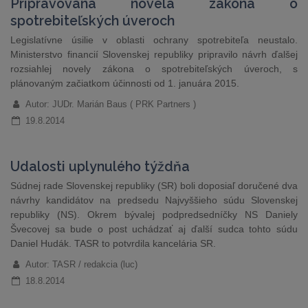
Pripravovaná novela zákona o
spotrebiteľských úveroch
Legislatívne úsilie v oblasti ochrany spotrebiteľa neustalo.
Ministerstvo financií Slovenskej republiky pripravilo návrh ďalšej
rozsiahlej novely zákona o spotrebiteľských úveroch, s
plánovaným začiatkom účinnosti od 1. januára 2015.
Autor: JUDr. Marián Baus ( PRK Partners )
19.8.2014
Udalosti uplynulého týždňa
Súdnej rade Slovenskej republiky (SR) boli doposiaľ doručené dva
návrhy kandidátov na predsedu Najvyššieho súdu Slovenskej
republiky (NS). Okrem bývalej podpredsedníčky NS Daniely
Švecovej sa bude o post uchádzať aj ďalší sudca tohto súdu
Daniel Hudák. TASR to potvrdila kancelária SR.
Autor: TASR / redakcia (luc)
18.8.2014