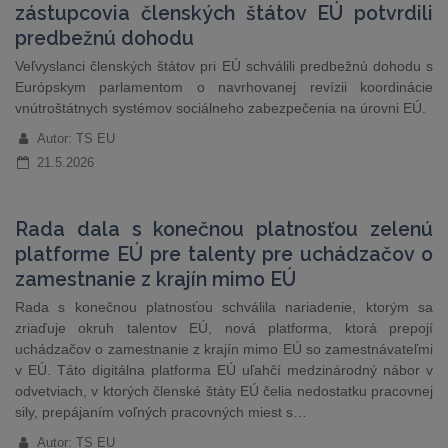
zástupcovia členských štátov EÚ potvrdili
predbežnú dohodu
Veľvyslanci členských štátov pri EÚ schválili predbežnú dohodu s
Európskym parlamentom o navrhovanej revízii koordinácie
vnútroštátnych systémov sociálneho zabezpečenia na úrovni EÚ.
Autor: TS EU
21.5.2026
Rada dala s konečnou platnosťou zelenú
platforme EÚ pre talenty pre uchádzačov o
zamestnanie z krajín mimo EÚ
Rada s konečnou platnosťou schválila nariadenie, ktorým sa
zriaďuje okruh talentov EÚ, nová platforma, ktorá prepojí
uchádzačov o zamestnanie z krajín mimo EÚ so zamestnávateľmi
v EÚ. Táto digitálna platforma EÚ uľahčí medzinárodný nábor v
odvetviach, v ktorých členské štáty EÚ čelia nedostatku pracovnej
sily, prepájaním voľných pracovných miest s…
Autor: TS EU