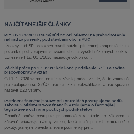
NAJČÍTANEJŠIE ČLÁNKY
PLz. ÚS 1/2026: Ústavný súd otvoril priestor na prehodnotenie
náhrad za pozemky pod stavbami obcí a VÚC
Ústavný súd SR po rokoch otvoril otázku primeranej kompenzácie za
pozemky pod verejnými stavbami obcí a vyšších územných celkov.
Uznesenie PLz. ÚS 1/2026 naznačuje odklon od...
Závislá práca po 1. 1. 2026: kde končí podnikanie SZČO a začína
pracovnoprávny vzťah
Od 1. 1. 2026 sa mení definícia závislej práce. Zistite, čo to znamená
pre spoluprácu so SZČO, aké sú riziká prekvalifikácie a ako správne
nastaviť B2B vzťahy.
Prezident finančnej správy: pri kontrolách postupujeme podľa
zákona. S Ministerstvom financií SR rokujeme o férovejšej
legislatíve a ochrane poctivých podnikateľov
Finančná správa postupuje pri kontrolách v súlade so zákonom a
zároveň pripravuje návrhy zmien, ktoré majú priniesť primeranejšie
pokuty, jasnejšie pravidlá a lepšie podmienky pre...