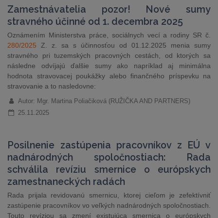
Zamestnávatelia pozor! Nové sumy
stravného účinné od 1. decembra 2025
Oznámením Ministerstva práce, sociálnych vecí a rodiny SR č.
280/2025
Z. z. sa s účinnosťou od 01.12.2025 menia sumy
stravného pri tuzemských pracovných cestách, od ktorých sa
následne odvíjajú ďalšie sumy ako napríklad aj minimálna
hodnota stravovacej poukážky alebo finančného príspevku na
stravovanie a to nasledovne:
Autor: Mgr. Martina Poliačiková (RUŽIČKA AND PARTNERS)
25.11.2025
Posilnenie zastúpenia pracovníkov z EÚ v
nadnárodných spoločnostiach: Rada
schválila revíziu smernice o európskych
zamestnaneckých radách
Rada prijala revidovanú smernicu, ktorej cieľom je zefektívniť
zastúpenie pracovníkov vo veľkých nadnárodných spoločnostiach.
Touto revíziou sa zmení existujúca smernica o európskych