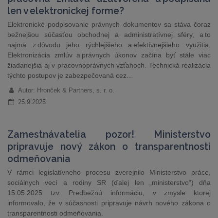
len v elektronickej forme?
Elektronické podpisovanie právnych dokumentov sa stáva čoraz
bežnejšou súčasťou obchodnej a administratívnej sféry, a to
najmä z dôvodu jeho rýchlejšieho a efektívnejšieho využitia.
Elektronizácia zmlúv a právnych úkonov začína byť stále viac
žiadanejšia aj v pracovnoprávnych vzťahoch. Technická realizácia
týchto postupov je zabezpečovaná cez…
Autor: Hronček & Partners, s. r. o.
25.9.2025
Zamestnávatelia pozor! Ministerstvo
pripravuje nový zákon o transparentnosti
odmeňovania
V rámci legislatívneho procesu zverejnilo Ministerstvo práce,
sociálnych vecí a rodiny SR (ďalej len „ministerstvo“) dňa
15.05.2025 tzv. Predbežnú informáciu, v zmysle ktorej
informovalo, že v súčasnosti pripravuje návrh nového zákona o
transparentnosti odmeňovania.