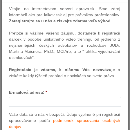
Ako prebieha kontrola fiktívnych živností, čo inšpektori sledujú,
ako sa pripraviť a čo rozhoduje pri obhajobe. Praktický návod pre
Vitajte na internetovom serveri epravo.sk. Sme zdroj
zamestnávateľov.
informácií ako pre laikov tak aj pre právnikov profesionálov.
Zaregistrujte sa u nás a získajte zdarma veľa výhod.
Autor: Mgr. Petra Keprtová (Hronček & Partners)
24.7.2026
Pretože si vážíme Vašeho záujmu, dostanete k registracií
darček v podobe unikátneho video tréningu od jedného z
nejznámějších českých advokátov a rozhodcov JUDr.
Katolícke združenie nemôže prepustiť
Martina Maisnera, Ph.D., MCIArb, a to "Taktika vyjednávání
zamestnankyňu len z dôvodu, že vystúpila z
o smlouvách".
katolíckej cirkvi
Registrácia je zdarma, k ničomu Vás nezaväzuje
a
Takéto prepustenie okrem iného predpokladá, že vzhľadom na
získáte každý týždeň prehľad o novinkách vo svete práva.
povahu vykonávaných činností je požiadavka nevystúpiť z tejto
cirkvi zásadná, oprávnená a odôvodnená s ohľadom na základné
hodnoty (étos) tohto združenia.
E-mailová adresa:
*
Autor: TS CURIA
3.7.2026
Vaše dáta sú u nás v bezpečí. Údaje vyplnené pri registrácií
spracováváme podľa
podmienok spracovania osobných
Rada pokročila v aktualizácii rámca EÚ pre
údajov