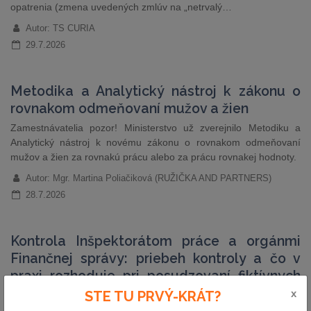
opatrenia (zmena uvedených zmlúv na „netrvalý…
Autor: TS CURIA
29.7.2026
Metodika a Analytický nástroj k zákonu o
rovnakom odmeňovaní mužov a žien
Zamestnávatelia pozor! Ministerstvo už zverejnilo Metodiku a
Analytický nástroj k novému zákonu o rovnakom odmeňovaní
mužov a žien za rovnakú prácu alebo za prácu rovnakej hodnoty.
Autor: Mgr. Martina Poliačiková (RUŽIČKA AND PARTNERS)
28.7.2026
Kontrola Inšpektorátom práce a orgánmi
Finančnej správy: priebeh kontroly a čo v
praxi rozhoduje pri posudzovaní fiktívnych
živností
x
STE TU PRVÝ-KRÁT?