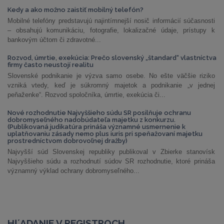
Kedy a ako možno zaistiť mobilný telefón?
Mobilné telefóny predstavujú najintímnejší nosič informácií súčasnosti
– obsahujú komunikáciu, fotografie, lokalizačné údaje, prístupy k
bankovým účtom či zdravotné...
Rozvod, úmrtie, exekúcia: Prečo slovenský „štandard“ vlastníctva
firmy často neustojí realitu
Slovenské podnikanie je výzva samo osebe. No ešte väčšie riziko
vzniká vtedy, keď je súkromný majetok a podnikanie „v jednej
peňaženke“. Rozvod spoločníka, úmrtie, exekúcia či...
Nové rozhodnutie Najvyššieho súdu SR posilňuje ochranu
dobromyseľného nadobúdateľa majetku z konkurzu.
(Publikovaná judikatúra prináša významné usmernenie k
uplatňovaniu zásady nemo plus iuris pri speňažovaní majetku
prostredníctvom dobrovoľnej dražby)
Najvyšší súd Slovenskej republiky publikoval v Zbierke stanovísk
Najvyššieho súdu a rozhodnutí súdov SR rozhodnutie, ktoré prináša
významný výklad ochrany dobromyseľného...
HĽADANIE V REGISTROCH