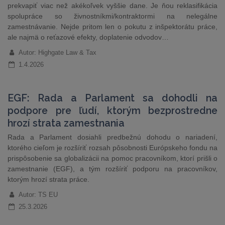
prekvapiť viac než akékoľvek vyššie dane. Je ňou reklasifikácia
spolupráce so živnostníkmi/kontraktormi na nelegálne
zamestnávanie. Nejde pritom len o pokutu z inšpektorátu práce,
ale najmä o reťazové efekty, doplatenie odvodov…
Autor: Highgate Law & Tax
1.4.2026
EGF: Rada a Parlament sa dohodli na
podpore pre ľudí, ktorým bezprostredne
hrozí strata zamestnania
Rada a Parlament dosiahli predbežnú dohodu o nariadení,
ktorého cieľom je rozšíriť rozsah pôsobnosti Európskeho fondu na
prispôsobenie sa globalizácii na pomoc pracovníkom, ktorí prišli o
zamestnanie (EGF), a tým rozšíriť podporu na pracovníkov,
ktorým hrozí strata práce.
Autor: TS EU
25.3.2026