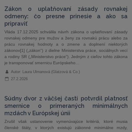
Zákon o uplatňovaní zásady rovnakej
odmeny: čo presne prinesie a ako sa
pripraviť
Vláda 17.12.2025 schválila návrh zákona o uplatňovaní zásady
rovnakej odmeny pre mužov a ženy za rovnakú prácu alebo za
prácu rovnakej hodnoty a o zmene a doplnení niektorých
zákonov[1] („zákon“) z dielne Ministerstva práce, sociálnych vecí
a rodiny SR („Ministerstvo práce“). Jedným z cieľov tohto zákona
je transponovať smernicu Európskeho…
Autor: Laura Ulmanová (Glatzová & Co.)
27.2.2026
Súdny dvor z väčšej časti potvrdil platnosť
smernice o primeraných minimálnych
mzdách v Európskej únii
Zrušil však ustanovenie vymenúvajúce kritériá, ktoré musia
členské štáty, v ktorých existujú zákonné minimálne mzdy,