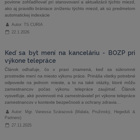
povinne zohľadňovať pri stanovovaní a aktualizácii týchto miezd,
ako aj pravidlo brániace zníženiu týchto miezd, ak sú predmetom
automatickej indexácie
Autor: TS CURIA
22.1.2026
Keď sa byt mení na kanceláriu - BOZP pri
výkone telepráce
Článok odhaľuje, čo v praxi znamená, keď sa súkromné
prostredie mení na miesto výkonu práce. Prináša všetky potrebné
odpovede na jednom mieste, a to na také otázky, ktoré môžu
zamestnancov počas výkonu telepráce zaujímať. Článok
vysvetľuje, aké povinnosti má zamestnávateľ pri výkone telepráce
zamestnancov v kontexte bezpečnosti a ochrany zdravia…
Autor: Mgr. Vanessa Szárazová (Malata, Pružinský, Hegedüš &
Partners)
27.11.2025