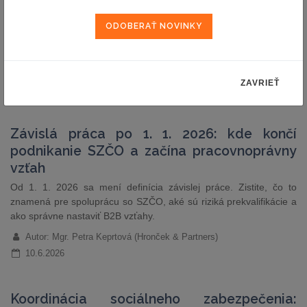
zamestnanecké dôchodky
Rada sa dohodla na rokovacej pozícii k preskúmaniu rámca EÚ
pre zamestnanecké dôchodkové fondy, ktoré sú tiež známe ako
inštitúcie zamestnaneckého dôchodkového zabezpečenia (IZDZ).
Autor: TS EU
ZAVRIEŤ
2.7.2026
Závislá práca po 1. 1. 2026: kde končí
podnikanie SZČO a začína pracovnoprávny
vzťah
Od 1. 1. 2026 sa mení definícia závislej práce. Zistite, čo to
znamená pre spoluprácu so SZČO, aké sú riziká prekvalifikácie a
ako správne nastaviť B2B vzťahy.
Autor: Mgr. Petra Keprtová (Hronček & Partners)
10.6.2026
Koordinácia sociálneho zabezpečenia: