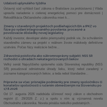
Udalosti uplynulého týždňa
Ústavný súd vyhlásil časť zákona o Bratislave za protiústavnú | Vláda
upravila nariadenie o cielenej energetickej pomoci pre domácnosti |
Rekodifikácia Občianskeho zákonníka mieri k...
Zmeny v stavebných projektoch podliehajúcich EIA a IPKZ vo
fáze po vydaní integrovaného povolenia: procesné a
povoľovacie dôsledky novej legislatívy
Každý investor, developer alebo priemyselný podnik vie, že schválením
stavebného zámeru sa projekt v reálnom živote málokedy definitívne
uzatvára. Počas fázy realizácie bežne...
Zdravotná poisťovňa ako súkromnoprávny subjekt: NSS SR
rozhodol o úhradách nekategorizovaných liekov
Veľký senát Najvyššieho správneho súdu Slovenskej republiky (NSS
SR) posudzoval odmietnutie úhrady lieku, ktorý nebol zaradený v
zozname kategorizovaných liekov, a teda nebol štandardne...
Pripravte sa včas: prísnejšie podmienky pre zmeny spoločníkov či
konateľov spoločnosti s ručením obmedzeným na Slovensku po
17.8.2026
Od 17. augusta 2026 nadobúda účinnosť nový zákon o obchodnom
registri (č. 29/2026 Z. z.) a spolu s ním aj významná novela
Obchodného zákonníka. Novela prináša niekoľko podstatných...