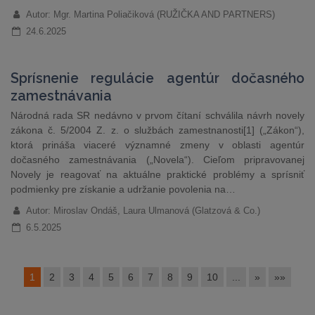
Autor: Mgr. Martina Poliačiková (RUŽIČKA AND PARTNERS)
24.6.2025
Sprísnenie regulácie agentúr dočasného
zamestnávania
Národná rada SR nedávno v prvom čítaní schválila návrh novely
zákona č. 5/2004 Z. z. o službách zamestnanosti[1] („Zákon“),
ktorá prináša viaceré významné zmeny v oblasti agentúr
dočasného zamestnávania („Novela“). Cieľom pripravovanej
Novely je reagovať na aktuálne praktické problémy a sprísniť
podmienky pre získanie a udržanie povolenia na…
Autor: Miroslav Ondáš, Laura Ulmanová (Glatzová & Co.)
6.5.2025
1
2
3
4
5
6
7
8
9
10
...
»
»»