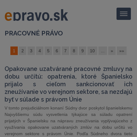
Menu
PRACOVNÉ PRÁVO
1
2
3
4
5
6
7
8
9
10
...
»
»»
Opakovane uzatvárané pracovné zmluvy na
dobu určitú: opatrenia, ktoré Španielsko
prijalo s cieľom sankcionovať ich
zneužívanie vo verejnom sektore, sa nezdajú
byť v súlade s právom Únie
V tomto prejudiciálnom konaní Súdny dvor poskytol španielskemu
Najvyššiemu súdu vysvetlenia týkajúce sa súladu opatrení
prijatých v Španielsku na nápravu zneužívania vyplývajúceho z
využívania opakovane uzatváraných zmlúv na dobu určitú vo
verejnom sektore s právom Únie. Podľa Súdneho dvora tieto