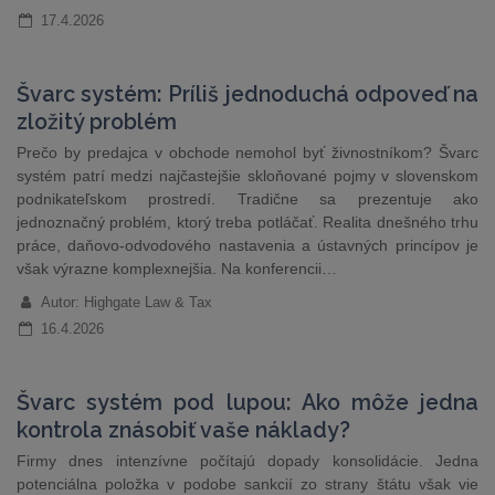
17.4.2026
Švarc systém: Príliš jednoduchá odpoveď na
zložitý problém
Prečo by predajca v obchode nemohol byť živnostníkom? Švarc
systém patrí medzi najčastejšie skloňované pojmy v slovenskom
podnikateľskom prostredí. Tradične sa prezentuje ako
jednoznačný problém, ktorý treba potláčať. Realita dnešného trhu
práce, daňovo-odvodového nastavenia a ústavných princípov je
však výrazne komplexnejšia. Na konferencii…
Autor: Highgate Law & Tax
16.4.2026
Švarc systém pod lupou: Ako môže jedna
kontrola znásobiť vaše náklady?
Firmy dnes intenzívne počítajú dopady konsolidácie. Jedna
potenciálna položka v podobe sankcií zo strany štátu však vie