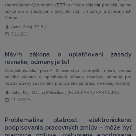
zamestnaneckých radách (EZR) s cieľom objasniť pravidlá, najmä
pokiaľ ide o zriaďovanie takýchto rád, ich zdroje a ochranu ich
členov.
Autor: Zdroj: TS EU
5.11.2025
Návrh zákona o uplatňovaní zásady
rovnakej odmeny je tu!
Zamestnávatelia pozor! Ministerstvo zverejnilo návrh znenia
nového zákona o uplatňovaní zásady rovnakej odmeny pre
mužov a ženy za rovnakú prácu alebo za prácu rovnakej hodnoty
Autor: Mgr. Martina Poliačiková (RUŽIČKA AND PARTNERS)
21.10.2025
Problematika platnosti elektronického
podpisovania pracovných zmlúv – môže byť
pracovná zmluva uzatvorená a podpísaná